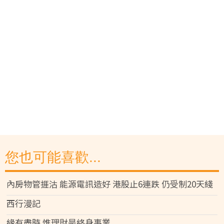
您也可能喜歡...
內房物管捱沽 能源電訊造好 港股止6連跌 仍受制20天綫
西行漫記
緣有盡時 惟理財是終身事業