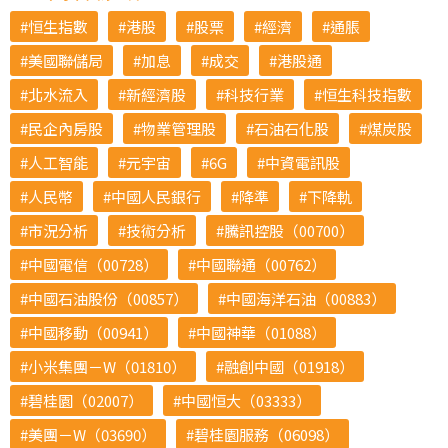
恒生指數
港股
股票
經濟
通脹
美國聯儲局
加息
成交
港股通
北水流入
新經濟股
科技行業
恒生科技指數
民企內房股
物業管理股
石油石化股
煤炭股
人工智能
元宇宙
6G
中資電訊股
人民幣
中國人民銀行
降準
下降軌
市況分析
技術分析
騰訊控股（00700）
中國電信（00728）
中國聯通（00762）
中國石油股份（00857）
中國海洋石油（00883）
中國移動（00941）
中國神華（01088）
小米集團－W（01810）
融創中國（01918）
碧桂園（02007）
中國恒大（03333）
美團－W（03690）
碧桂園服務（06098）