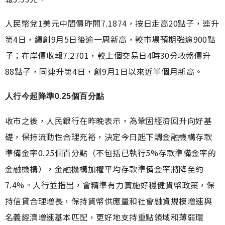
人民幣兌1美元中間價昨開7.1874，按日走高20點子，連升
第4日，續創9月5日後逾一周新高，較市場預期強逾900點
子；在岸價收報7.2701，較上個交易日4時30分收盤價升
88點子，同連升第4日，創9月1日以來近半個月新高。
人行今起降準0.25個百分點
收市之後，人民銀行在昨晚表示，為鞏固經濟回升向好基
礎，保持流動性合理充裕，決定今日起下調金融機構存款
準備金率0.25個百分點（不包括已執行5%存款準備金率的
金融機構），金融機構加權平均存款準備金率將降至約
7.4%。人行並指出，會精準有力實施好穩健貨幣政策，保
持信貸合理增長，保持貨幣供應量和社會融資規模增速與
名義經濟增速基本匹配，更好地支持重點領域和薄弱環