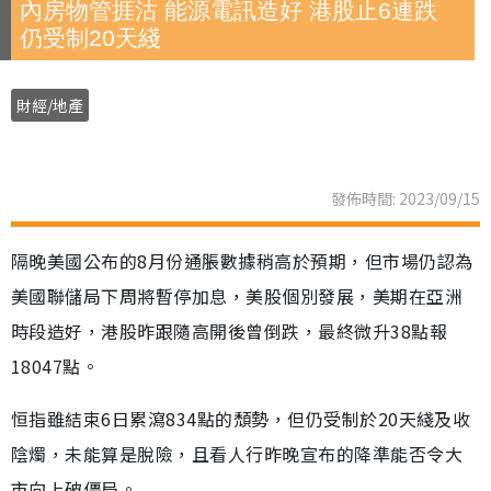
內房物管捱沽 能源電訊造好 港股止6連跌
仍受制20天綫
財經/地產
發佈時間: 2023/09/15
隔晚美國公布的8月份通脹數據稍高於預期，但市場仍認為
美國聯儲局下周將暫停加息，美股個別發展，美期在亞洲
時段造好，港股昨跟隨高開後曾倒跌，最終微升38點報
18047點。
恒指雖結束6日累瀉834點的頹勢，但仍受制於20天綫及收
陰燭，未能算是脫險，且看人行昨晚宣布的降準能否令大
市向上破僵局。