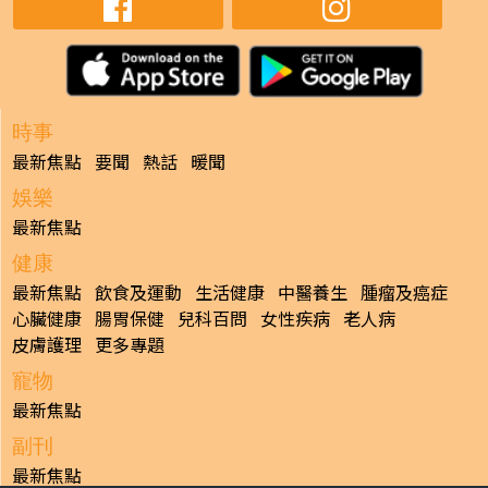
時事
最新焦點
要聞
熱話
暖聞
娛樂
最新焦點
健康
最新焦點
飲食及運動
生活健康
中醫養生
腫瘤及癌症
心臟健康
腸胃保健
兒科百問
女性疾病
老人病
皮膚護理
更多專題
寵物
最新焦點
副刊
最新焦點