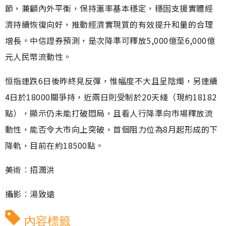
節，兼顧內外平衡，保持滙率基本穩定，穩固支援實體經
濟持續恢復向好，推動經濟實現質的有效提升和量的合理
增長。中信證券預測，是次降準可釋放5,000億至6,000億
元人民幣流動性。
恒指連跌6日後昨終見反彈，惟幅度不大且呈陰燭，另連續
4日於18000關爭持，近兩日則受制於20天綫（現約18182
點），顯示仍未能打破悶局，且看人行降準向市場釋放流
動性，能否令大市向上突破，首個阻力位為8月起形成的下
降軌，目前在約18500點。
美術︰招潤洪
攝影︰湯致遠
內容標籤