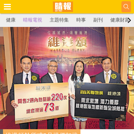
健康
晴報電視
主題特集
時事
副刊
健康財富