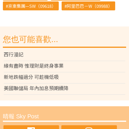
京東集團—SW（09618）
阿里巴巴－W（09988）
您也可能喜歡...
西行漫記
緣有盡時 惟理財是終身事業
新地跌幅過分 可趁機低吸
美國聯儲局 年內加息預期續降
晴報 Sky Post