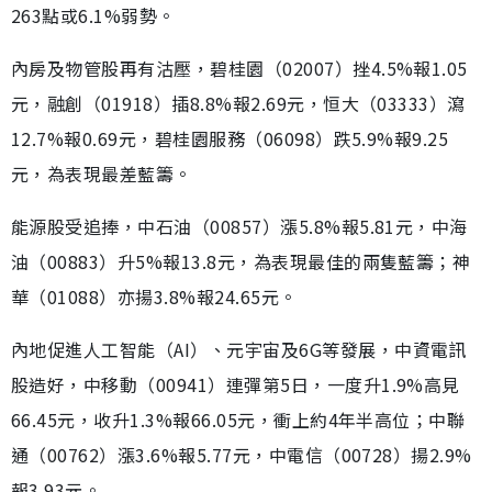
263點或6.1%弱勢。
內房及物管股再有沽壓，碧桂園（02007）挫4.5%報1.05
元，融創（01918）插8.8%報2.69元，恒大（03333）瀉
12.7%報0.69元，碧桂園服務（06098）跌5.9%報9.25
元，為表現最差藍籌。
能源股受追捧，中石油（00857）漲5.8%報5.81元，中海
油（00883）升5%報13.8元，為表現最佳的兩隻藍籌；神
華（01088）亦揚3.8%報24.65元。
內地促進人工智能（AI）、元宇宙及6G等發展，中資電訊
股造好，中移動（00941）連彈第5日，一度升1.9%高見
66.45元，收升1.3%報66.05元，衝上約4年半高位；中聯
通（00762）漲3.6%報5.77元，中電信（00728）揚2.9%
報3.93元。