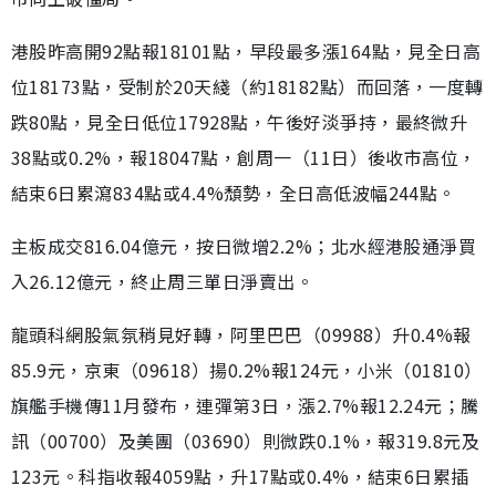
港股昨高開92點報18101點，早段最多漲164點，見全日高
位18173點，受制於20天綫（約18182點）而回落，一度轉
跌80點，見全日低位17928點，午後好淡爭持，最終微升
38點或0.2%，報18047點，創周一（11日）後收市高位，
結束6日累瀉834點或4.4%頹勢，全日高低波幅244點。
主板成交816.04億元，按日微增2.2%；北水經港股通淨買
入26.12億元，終止周三單日淨賣出。
龍頭科網股氣氛稍見好轉，阿里巴巴（09988）升0.4%報
85.9元，京東（09618）揚0.2%報124元，小米（01810）
旗艦手機傳11月發布，連彈第3日，漲2.7%報12.24元；騰
訊（00700）及美團（03690）則微跌0.1%，報319.8元及
123元。科指收報4059點，升17點或0.4%，結束6日累插