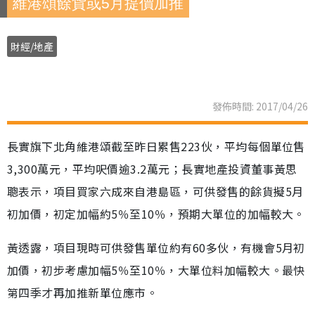
維港頌餘貨或5月提價加推
財經/地產
發佈時間: 2017/04/26
長實旗下北角維港頌截至昨日累售223伙，平均每個單位售
3,300萬元，平均呎價逾3.2萬元；長實地產投資董事黃思
聰表示，項目買家六成來自港島區，可供發售的餘貨擬5月
初加價，初定加幅約5％至10％，預期大單位的加幅較大。
黃透露，項目現時可供發售單位約有60多伙，有機會5月初
加價，初步考慮加幅5％至10％，大單位料加幅較大。最快
第四季才再加推新單位應市。