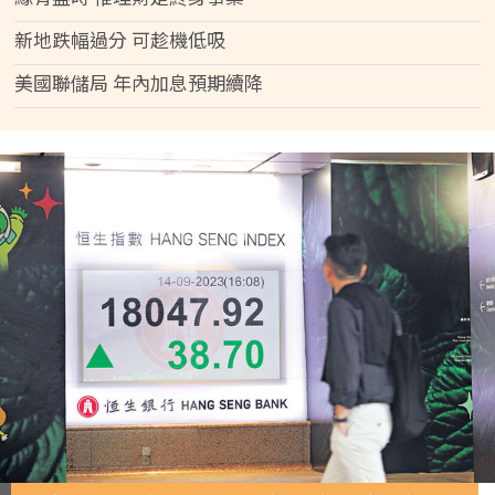
新地跌幅過分 可趁機低吸
美國聯儲局 年內加息預期續降