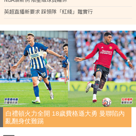
英超直播新要求 踩領隊「紅綫」難實行
白禮頓火力全開 18歲費格遜大勇 曼聯陷內
亂翻身仗難踢