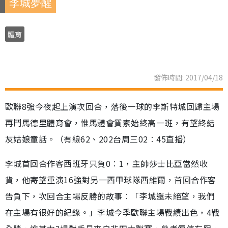
李城夢醒
體育
發佈時間: 2017/04/18
歐聯8強今夜起上演次回合，落後一球的李斯特城回歸主場
再鬥馬德里體育會，惟馬體會質素始終高一班，有望終結
灰姑娘童話。（有線62、202台周三02︰45直播）
李城首回合作客西班牙只負0︰1，主帥莎士比亞當然收
貨，他寄望重演16強對另一西甲球隊西維爾，首回合作客
告負下，次回合主場反勝的故事︰「李城還未絕望，我們
在主場有很好的紀錄。」李城今季歐聯主場戰績出色，4戰