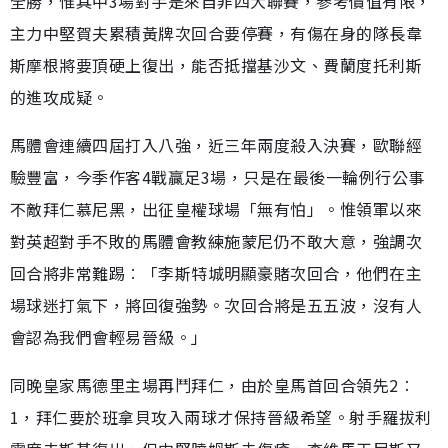
全勝，惟其中3場對手是來自非四大聯賽，參考價值有限，
主力中堅賀夫累積黃牌次回合要停賽，有傷在身的隊長韋
斯摩根將要頂硬上復出，能否抵擋基沙文、費蘭度托利斯
的進攻成疑。
馬體會連續四屆打入八強，近三年兩度殺入決賽，歐聯經
驗豐富，今季作客4戰贏足3場，只是在最後一輪例行公事
不敵拜仁慕尼黑，出征皇權球場「無有怕」。惟領軍以來
對英超對手不敗的馬體會教練施蒙尼仍不敢大意，強調次
回合將非常難踢︰「李斯特城明顯豪賭次回合，他們在主
場球迷打氣下，將回復強勢。次回合將是五五波，沒有人
會認為我們會輕易晉級。」
同晚皇家馬德里主場再鬥拜仁，由於皇馬首回合領先2︰
1，拜仁要於班拿貝攻入兩球才保持晉級希望。射手羅拔利