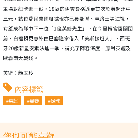
主場對紐卡素一役，18歲的伊雲費格遜更首次於英超連中
三元，該位愛爾蘭國腳據報亦已獲曼聯、車路士等注視，
有望成為隊中下一位「1億英鎊先生」。在今夏轉會窗關閉
前，白禮頓更意外由巴塞隆拿借入「美斯接班人」、西班
牙20歲新星安素法迪一季，補充了陣容深度，應對英超及
歐霸兩大戰綫。
美術︰顏玉玲
內容標籤
英超
曼聯
足球
您也可能喜歡...