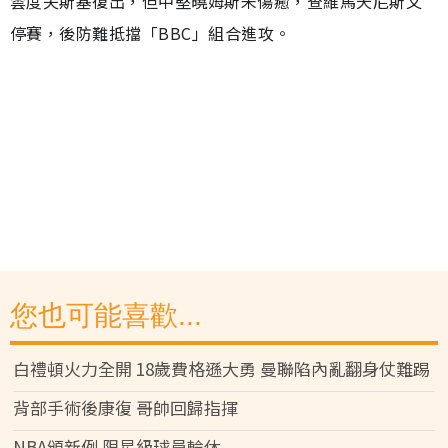
雲度夫斯基復出，但中堅曉姆斯未傷癒，查維馬天尼斯又
停賽，後防難抵擋「BBC」組合進攻。
您也可能喜歡...
白禮頓火力全開 18歲費格遜大勇 曼聯陷內亂翻身仗難踢
背部手術後康復 哥帥回歸指揮
NBA頒新例 限星級球員輪休