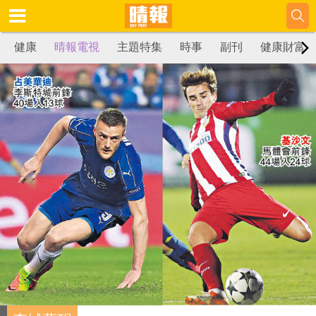
健康
晴報電視
主題特集
時事
副刊
健康財富