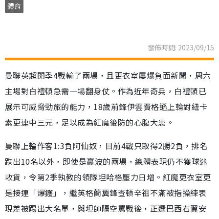
體育
發佈時間: 2023/09/15
曼聯英超開季4戰輸了兩場，且更衣室屢爆負面新聞，周六
主場對白禮頓急需一場翻身仗。作為近年奇兵，白禮頓已
展示可威脅勁旅的能力，18歲前鋒伊雲費格遜上輪對紐卡
素更連中三元，足以成為紅魔後防的心腹大患。
曼聯上輪作客1:3負阿仙奴，目前4戰只取得2勝2負，排名
跌出10名以外，即使是贏波的兩場，總體表現仍不獲球迷
收貨，令第2季執教的領隊坦哈格壓力日增。紅魔更衣室更
是接連「爆鑊」，繼英格蘭翼鋒查頓辛祖不滿被指操練表
現差被踢出大名單，與坦帥隔空罵戰後，正選巴西右翼安