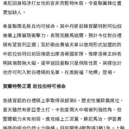
東尼因身陷涉打女性的官非而暫時休假，令曼聯翼鋒位置
更加缺人。
幸曼聯兩名新兵均可候命，其中丹麥前鋒賀蘭特對阿仙奴
後備上陣展現衝擊力，表現完勝馬迪爾，預計今仗對白禮
頓有望首列正選；至於剛由費倫天拿以借用形式加盟的防
中岩拉伯特日前因傷退出摩洛哥國家隊，惟摩洛哥主帥表
明其傷勢無大礙，提早返回曼聯只是保險性質，英媒估計
他亦可列入對白禮頓的名單，在奧脫福「地標」登場。
賀蘭特勢正選 岩拉伯特可候命
急速冒起的白禮頓上季取得英超第6，歷史性獲歐霸席位，
夏天雖然有麥亞里士打、卡些度兩大中場被列強挖角，但
整體戰力未有削弱，進攻綫上三笘薰、蘇尼馬治、伊雲費
格遜的組合仍然火力強橫，目前開季4戰取得3勝1負。上輪