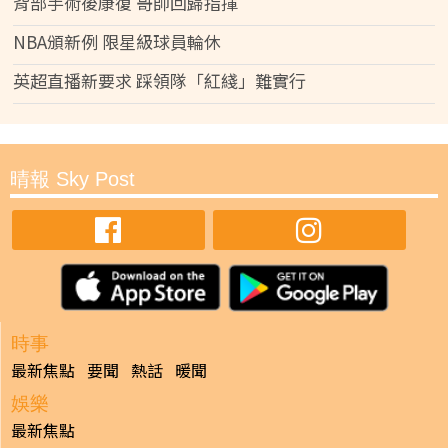
背部手術後康復 哥帥回歸指揮
NBA頒新例 限星級球員輪休
英超直播新要求 踩領隊「紅綫」難實行
晴報 Sky Post
時事
最新焦點
要聞
熱話
暖聞
娛樂
最新焦點