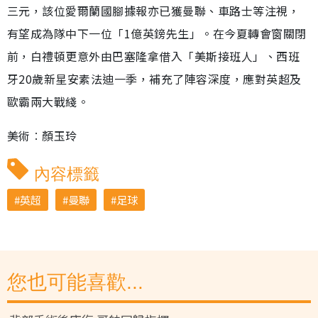
三元，該位愛爾蘭國腳據報亦已獲曼聯、車路士等注視，
有望成為隊中下一位「1億英鎊先生」。在今夏轉會窗關閉
前，白禮頓更意外由巴塞隆拿借入「美斯接班人」、西班
牙20歲新星安素法迪一季，補充了陣容深度，應對英超及
歐霸兩大戰綫。
美術︰顏玉玲
內容標籤
英超
曼聯
足球
您也可能喜歡...