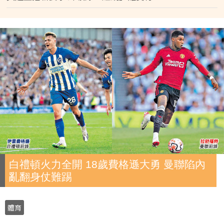
白禮頓火力全開 18歲費格遜大勇 曼聯陷內
亂翻身仗難踢
體育