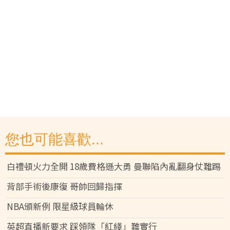
您也可能喜歡...
白禮頓火力全開 18歲費格遜大勇 曼聯陷內亂翻身仗難踢
背部手術後康復 哥帥回歸指揮
NBA頒新例 限星級球員輪休
英超直播新要求 踩領隊「紅綫」難實行