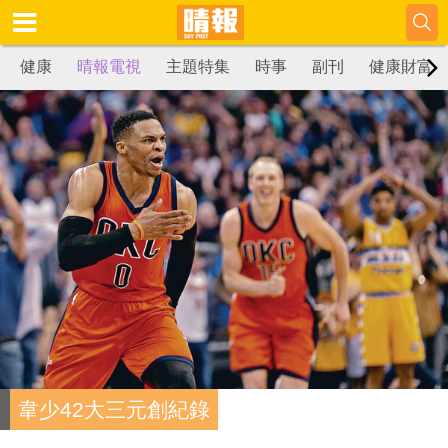
健康
晴報電視
主題特集
時事
副刊
健康財富
韋少42大三元創紀錄