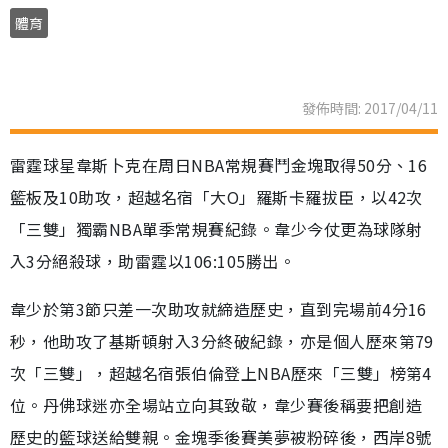
體育
發佈時間: 2017/04/11
雷霆球星韋斯卜克在周日NBA常規賽鬥金塊取得50分、16
籃板及10助攻，超越名宿「大O」羅斯卡羅拔臣，以42次
「三雙」獨霸NBA單季常規賽紀錄。韋少今仗更為球隊射
入3分絕殺球，助雷霆以106:105勝出。
韋少於第3節只差一次助攻就締造歷史，直到完場前4分16
秒，他助攻了基斯頓射入3分終破紀錄，亦是個人歷來第79
次「三雙」，超越名宿張伯倫登上NBA歷來「三雙」榜第4
位。丹佛球迷亦全場站立向其致敬，韋少賽後稱要把創造
歷史的籃球送給雙親。金塊季後賽美夢被粉碎後，西岸8號