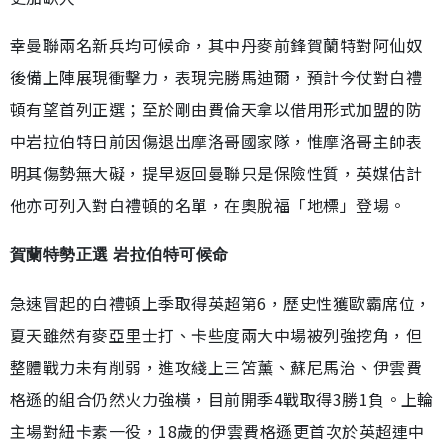
幸曼聯兩名新兵均可候命，其中丹麥前鋒賀蘭特對阿仙奴
後備上陣展現衝擊力，表現完勝馬迪爾，預計今仗對白禮
頓有望首列正選；至於剛由費倫天拿以借用形式加盟的防
中岩拉伯特日前因傷退出摩洛哥國家隊，惟摩洛哥主帥表
明其傷勢無大礙，提早返回曼聯只是保險性質，英媒估計
他亦可列入對白禮頓的名單，在奧脫福「地標」登場。
賀蘭特勢正選 岩拉伯特可候命
急速冒起的白禮頓上季取得英超第6，歷史性獲歐霸席位，
夏天雖然有麥亞里士打、卡些度兩大中場被列強挖角，但
整體戰力未有削弱，進攻綫上三笘薰、蘇尼馬治、伊雲費
格遜的組合仍然火力強橫，目前開季4戰取得3勝1負。上輪
主場對紐卡素一役，18歲的伊雲費格遜更首次於英超連中