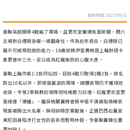
發佈時間: 2023/09/15
曼聯英超開季4戰輸了兩場，且更衣室屢爆負面新聞，周六
主場對白禮頓急需一場翻身仗。作為近年奇兵，白禮頓已
展示可威脅勁旅的能力，18歲前鋒伊雲費格遜上輪對紐卡
素更連中三元，足以成為紅魔後防的心腹大患。
曼聯上輪作客1:3負阿仙奴，目前4戰只取得2勝2負，排名
跌出10名以外，即使是贏波的兩場，總體表現仍不獲球迷
收貨，令第2季執教的領隊坦哈格壓力日增。紅魔更衣室更
是接連「爆鑊」，繼英格蘭翼鋒查頓辛祖不滿被指操練表
現差被踢出大名單，與坦帥隔空罵戰後，正選巴西右翼安
東尼因身陷涉打女性的官非而暫時休假，令曼聯翼鋒位置
更加缺人。