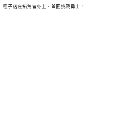
種子落在拓荒者身上，首圈挑戰勇士。