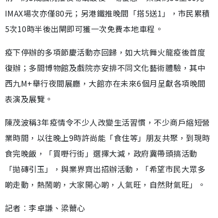
IMAX場次亦僅80元；另港鐵推晚間「搭5送1」，市民累積
5次10時半後出閘即可獲一次免費本地車程。
疫下停辦的多項節慶活動亦回歸，如大坑舞火龍疫後首度
復辦；多間博物館及戲院亦安排不同文化藝術體驗，其中
西九M+舉行夜間展廳，大館亦在未來6個月呈獻各項晚間
表演及展覽。
陳茂波稱3年疫情令不少人改變生活習慣，不少商戶縮短營
業時間，以往晚上9時許尚能「食住等」朋友共聚，到現時
食完晚飯，「買嘢行街」選擇大減，政府冀帶頭搞活動
「拋磚引玉」，與業界齊出招辦活動，「希望市民大眾多
啲走動，熱鬧啲，大家開心啲，人氣旺，自然財氣旺」。
記者︰李卓謙、梁薾心