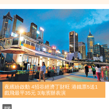
夜繽紛啟動 4招谷經濟丁財旺 港鐵票5送1
戲飛最平35元 3海濱辦表演
港聞