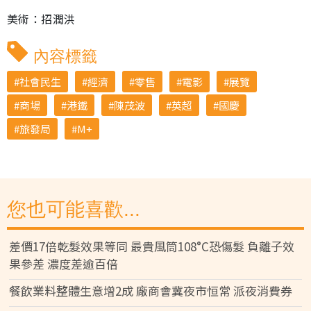
美術：招潤洪
內容標籤
社會民生
經濟
零售
電影
展覽
商場
港鐵
陳茂波
英超
國慶
旅發局
M+
您也可能喜歡...
差價17倍乾髮效果等同 最貴風筒108°C恐傷髮 負離子效
果參差 濃度差逾百倍
餐飲業料整體生意增2成 廠商會冀夜市恒常 派夜消費券