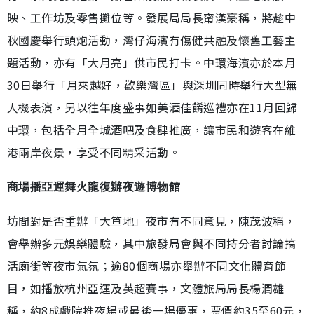
映、工作坊及零售攤位等。發展局局長甯漢豪稱，將趁中
秋國慶舉行頭炮活動，灣仔海濱有傷健共融及懷舊工藝主
題活動，亦有「大月亮」供市民打卡。中環海濱亦於本月
30日舉行「月來越好，歡樂灣區」與深圳同時舉行大型無
人機表演，另以往年度盛事如美酒佳餚巡禮亦在11月回歸
中環，包括全月全城酒吧及食肆推廣，讓市民和遊客在維
港兩岸夜景，享受不同精采活動。
商場播亞運舞火龍復辦夜遊博物館
坊間對是否重辦「大笪地」夜市有不同意見，陳茂波稱，
會舉辦多元娛樂體驗，其中旅發局會與不同持分者討論搞
活廟街等夜市氣氛；逾80個商場亦舉辦不同文化體育節
目，如播放杭州亞運及英超賽事，文體旅局局長楊潤雄
稱，約8成戲院推夜場或最後一場優惠，票價約35至60元，