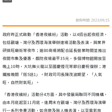
發佈時間: 2023/09/15
政府昨正式啟動「香港夜繽紛」活動，以4招谷起夜經濟，
包括觀塘、灣仔及西環海濱舉辦連場活動及表演，與業界
研搞旺廟街等夜市；逾80商場將配合延長營業時間並推出
夜間市集及優惠，戲院夜場最平35元，多個博物館開放至
晚上10時，大坑舞火龍以至國慶煙花等節日慶祝復辦；港
鐵推晚間「搭5送1」。財政司司長陳茂波期望，「人氣
旺，自然財氣旺」。
「香港夜繽紛」活動分4方面，其中發展局聯同不同機構，
由本月底起至11月底，逢周末在觀塘、灣仔及西環海濱舉
行一系列免費活動，如音樂及無人機表演，以至電影放