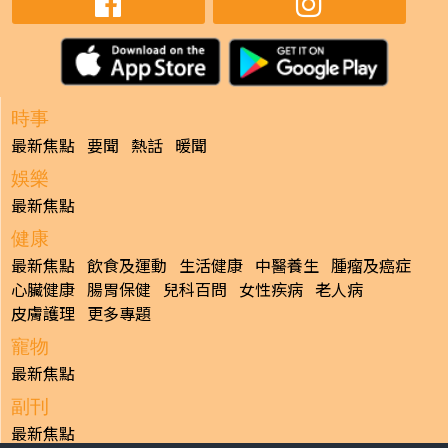
時事
最新焦點
要聞
熱話
暖聞
娛樂
最新焦點
健康
最新焦點
飲食及運動
生活健康
中醫養生
腫瘤及癌症
心臟健康
腸胃保健
兒科百問
女性疾病
老人病
皮膚護理
更多專題
寵物
最新焦點
副刊
最新焦點