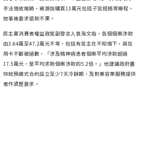
手法借故推銷，被游說購買13萬元包括子宮經絡等療程，
她事後要求退款不果。
民主黨消費者權益政策副發言人袁海文指，各個個案涉款
由3.64萬至47.2萬元不等，包括有苦主在不知情下，其信
用卡不斷被過數，「涉及精神病患者個案平均涉款超過
17.5萬元，是平均求助個案涉款的5.2倍。」他建議政府盡
快就預繳式合約設立至少7天冷靜期，及對美容業服務提供
者作資歷要求。