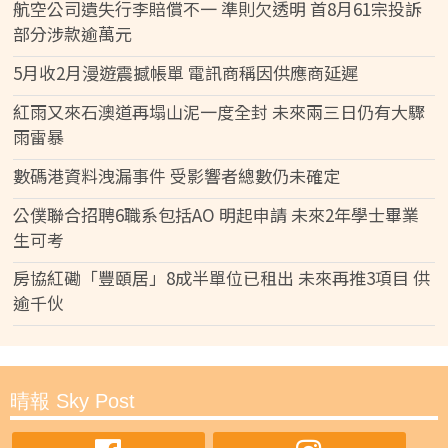
航空公司遺失行李賠償不一 準則欠透明 首8月61宗投訴
部分涉款逾萬元
5月收2月漫遊震撼帳單 電訊商稱因供應商延遲
紅雨又來石澳道再塌山泥一度全封 未來兩三日仍有大驟
雨雷暴
數碼港資料洩漏事件 受影響者總數仍未確定
公僕聯合招聘6職系包括AO 明起申請 未來2年學士畢業
生可考
房協紅磡「豐頤居」8成半單位已租出 未來再推3項目 供
逾千伙
晴報 Sky Post