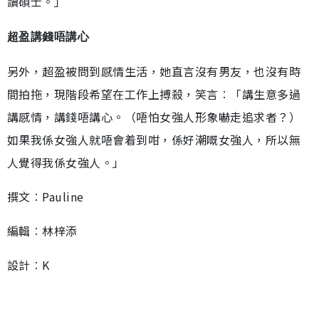
讀碩士。」
超盈講錢唔講心
另外，超盈被問到感情生活，她直言沒有男友，也沒有時
間拍拖，現階段希望在工作上搏殺，笑言︰「講生意多過
講感情，講錢唔講心。（唔怕女強人形象嚇走追求者？）
如果我係女強人就唔會着到咁，係好潮嘅女強人，所以無
人覺得我係女強人。」
撰文︰Pauline
編輯︰林梓添
設計︰K