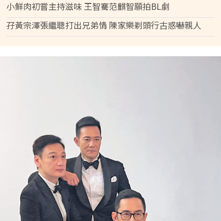
小鮮肉初嘗主持滋味 王智騫范麒智願拍BL劇
孖黃宗澤張繼聰打出兄弟情 陳家樂剃頭行古惑嚇親人