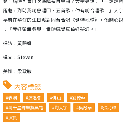
兒，屆時可會再次演繹這首金曲？大宇笑說︰「一定走唔
甩啦，到時我哋會唱四、五首歌，仲有啲合唱歌。」大宇
早前在華仔的生日派對同台合唱《倒轉地球》，他開心說
︰「我好榮幸參與，當時感覺真係好夢幻。」
採訪︰黃曉妍
撰文︰Steven
美術︰梁政敏
內容標籤
表演
演唱會
佛山
劉德華
萬千星輝頒獎典禮
陶大宇
吳啟華
張兆輝
演員