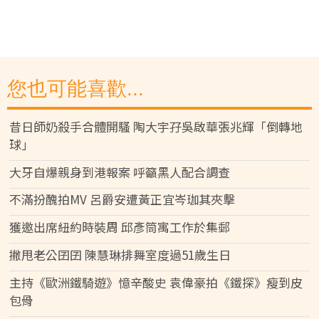
您也可能喜歡...
昔日師奶殺手合體開騷 陶大宇孖吳啟華張兆輝「倒轉地
球」
大牙自爆親身到港報案 呼籲黑人配合調查
不滿扮醜拍MV 呂爵安遭黃正宜岑珈其夾擊
獲邀出席紐約時裝周 邱彥筒寓工作於集郵
撇甩老公囝囝 陳慧琳排舞室度過51歲生日
主持《歐洲鐵騎遊》憶辛酸史 袁偉豪拍《鐵探》瘦到皮
包骨