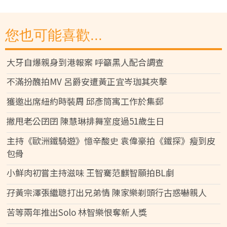
您也可能喜歡...
大牙自爆親身到港報案 呼籲黑人配合調查
不滿扮醜拍MV 呂爵安遭黃正宜岑珈其夾擊
獲邀出席紐約時裝周 邱彥筒寓工作於集郵
撇甩老公囝囝 陳慧琳排舞室度過51歲生日
主持《歐洲鐵騎遊》憶辛酸史 袁偉豪拍《鐵探》瘦到皮
包骨
小鮮肉初嘗主持滋味 王智騫范麒智願拍BL劇
孖黃宗澤張繼聰打出兄弟情 陳家樂剃頭行古惑嚇親人
苦等兩年推出Solo 林智樂恨奪新人獎