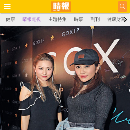
健康
晴報電視
主題特集
時事
副刊
健康財富