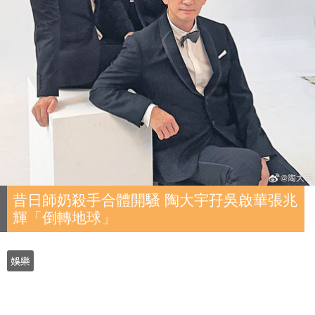
昔日師奶殺手合體開騷 陶大宇孖吳啟華張兆
輝「倒轉地球」
娛樂