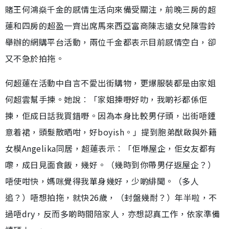
賭王何鴻燊千金的感情生活向來備受關注，前晚三房的超
蓮和四房的超盈一齊出席馬來西亞富商陳志遠女兒陳雪鈴
舉辦的網購平台活動，兩位千金都表示目前感情空白，卻
又不急於拍拖。
何超蓮在活動中自言不愛出街購物，更爆服裝都是由家姐
何超雲幫手揀。她說︰「家姐揀嘢好叻，我啲衫都係佢
揀，佢成日話我買錯嘢。因為本身比較男仔頭，出街唔鍾
意着裙，頭髮散晒咁，好boyish。」提到胞弟猷啟與外籍
女模Angelika同居，超蓮表示︰「佢喺屋企，佢女友都有
嚟，成日見面食飯，幾好。（幾時到你帶男仔返屋企？）
唔使咁快，媽咪覺得我單身幾好，少啲緋聞。（多人
追？）唔想拍拖，就快26歲，（封盤幾耐？）年半啦，不
過唔dry，反而多啲時間陪家人，亦想認真工作，依家準備