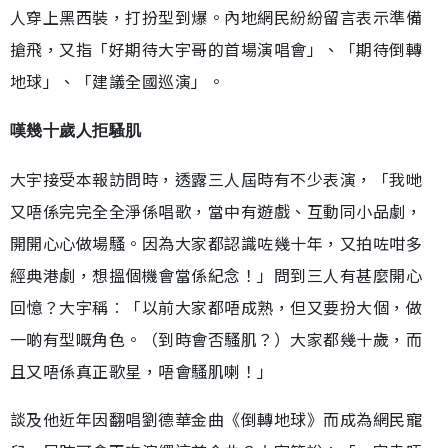
人穿上黑西裝，打扮型到爆。內地網民紛紛留言表示準備
搶飛，又指「好期待大宇哥的首場演唱會」、「期待倒轉
地球」、「建議全國巡演」。
嘆幾十歲人拒騷肌
大宇接受本報訪問時，透露三人屆時有不少表演，「我哋
又唔係完完全全淨係唱歌，當中有遊戲、互動同小品劇，
開開心心做場騷。因為大家都認識咗幾十年，又拍咗咁多
經典港劇，想搵個機會當係紀念！」問到三人有甚麼開心
回憶？大宇稱︰「以前大家都唔成熟，但又要扮大個，做
一啲有型嘅角色。（到時會否騷肌？）大家都幾十歲，而
且又唔係真正歌星，唔會騷肌喇！」
談及他近年因翻唱劉德華金曲《倒轉地球》而成為網民寵