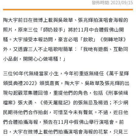
發佈時間: 2023/09/15
陶大宇前日在微博上載與吳啟華、張兆輝拍演唱會海報的
照片，原來三位「師奶殺手」將於11月中合體假佛山開
騷。大宇接受本報訪問，豪言必唱「飲歌」《倒轉地球》
外，又透露三人不止唱歌咁簡單︰「我哋有遊戲、互動同
小品劇，開開心心做場騷！」
三位90年代無綫當家小生，今年初重返無綫任《萬千星輝
頒獎典禮2022》頒獎嘉賓，陶大宇、吳啟華及張兆輝的出
現勾起觀眾集體回憶，重提他們的角色，包括《刑事偵緝
檔案》張大勇、《倚天屠龍記》的張無忌及楊逍；不少網
民期待他們合作拍劇，可惜至今未有聲氣。不過，近日他
們合體拍攝海報，預告在11月中假佛山舉行演唱會。前
日，大宇在微博上載他們拍攝演唱會海報的花絮，只見三