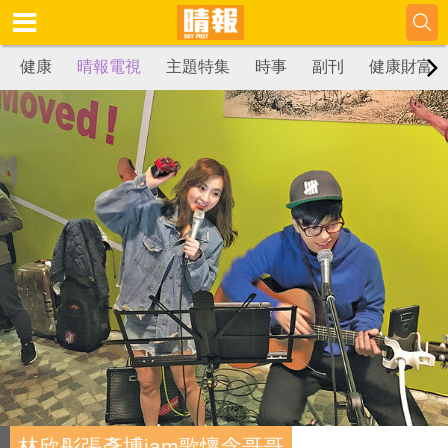
健康
晴報電視
主題特集
時事
副刊
健康財富
林欣彤張彥博jam歌懷念哥哥