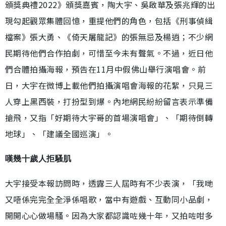
頒獎典禮2022》頒獎嘉賓，陶大宇、吳啟華及張兆輝的出
現勾起觀眾集體回憶，重提他們的角色，包括《刑事偵緝
檔案》張大勇、《倚天屠龍記》的張無忌及楊逍；不少網
民期待他們合作拍劇，可惜至今未有聲氣。不過，近日他
們合體拍攝海報，預告在11月中假佛山舉行演唱會。前
日，大宇在微博上載他們拍攝演唱會海報的花絮，只見三
人穿上黑西裝，打扮型到爆。內地網民紛紛留言表示準備
搶飛，又指「好期待大宇哥的首場演唱會」、「期待倒轉
地球」、「建議全國巡演」。
嘆幾十歲人拒騷肌
大宇接受本報訪問時，透露三人屆時有不少表演，「我哋
又唔係完完全全淨係唱歌，當中有遊戲、互動同小品劇，
開開心心做場騷。因為大家都認識咗幾十年，又拍咗咁多