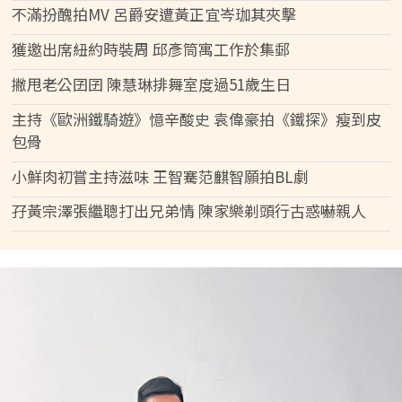
不滿扮醜拍MV 呂爵安遭黃正宜岑珈其夾擊
獲邀出席紐約時裝周 邱彥筒寓工作於集郵
撇甩老公囝囝 陳慧琳排舞室度過51歲生日
主持《歐洲鐵騎遊》憶辛酸史 袁偉豪拍《鐵探》瘦到皮
包骨
小鮮肉初嘗主持滋味 王智騫范麒智願拍BL劇
孖黃宗澤張繼聰打出兄弟情 陳家樂剃頭行古惑嚇親人