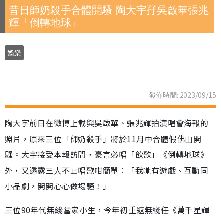
昔日師奶殺手合體開騷 陶大宇孖吳啟華張兆
輝「倒轉地球」
娛樂
發佈時間: 2023/09/15
陶大宇前日在微博上載與吳啟華、張兆輝拍演唱會海報的
照片，原來三位「師奶殺手」將於11月中合體假佛山開
騷。大宇接受本報訪問，豪言必唱「飲歌」《倒轉地球》
外，又透露三人不止唱歌咁簡單︰「我哋有遊戲、互動同
小品劇，開開心心做場騷！」
三位90年代無綫當家小生，今年初重返無綫任《萬千星輝