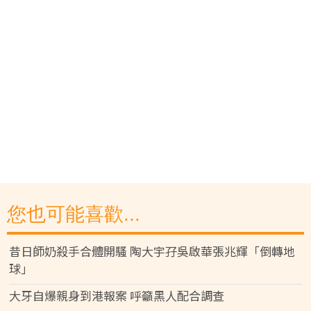
您也可能喜歡...
昔日師奶殺手合體開騷 陶大宇孖吳啟華張兆輝「倒轉地
球」
大牙自爆親身到港報案 呼籲黑人配合調查