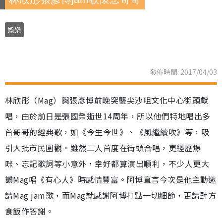
娛樂
發佈時間: 2017/04/03
林欣彤（Mag）與張彥博前晚突襲尖沙咀文化中心街頭獻
唱，由於前日是張國榮逝世14周年，所以他們特地唱出多
首哥哥的經典歌，如《今生今世》、《風繼續吹》等，吸
引大批市民圍觀。雖然二人首度在街頭合唱，更經歷爆
咪、忘記歌詞等小意外，幸好都算演出順利，不少人更大
讚Mag唱《有心人》時感情豐富。阿博直言今次是他主動邀
請Mag jam歌，而Mag就感謝阿博打點一切細節，更請對方
食飯作答謝。