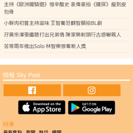
主持《歐洲鐵騎遊》憶辛酸史 袁偉豪拍《鐵探》瘦到皮
包骨
小鮮肉初嘗主持滋味 王智騫范麒智願拍BL劇
孖黃宗澤張繼聰打出兄弟情 陳家樂剃頭行古惑嚇親人
苦等兩年推出Solo 林智樂恨奪新人獎
晴報 Sky Post
時事
最新焦點
要聞
熱話
暖聞