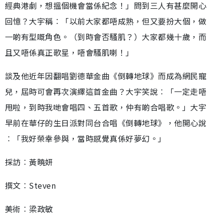
經典港劇，想搵個機會當係紀念！」問到三人有甚麼開心
回憶？大宇稱︰「以前大家都唔成熟，但又要扮大個，做
一啲有型嘅角色。（到時會否騷肌？）大家都幾十歲，而
且又唔係真正歌星，唔會騷肌喇！」
談及他近年因翻唱劉德華金曲《倒轉地球》而成為網民寵
兒，屆時可會再次演繹這首金曲？大宇笑說︰「一定走唔
甩啦，到時我哋會唱四、五首歌，仲有啲合唱歌。」大宇
早前在華仔的生日派對同台合唱《倒轉地球》，他開心說
︰「我好榮幸參與，當時感覺真係好夢幻。」
採訪︰黃曉妍
撰文︰Steven
美術︰梁政敏