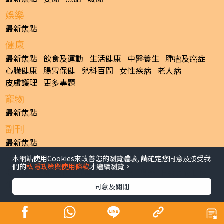
娛樂
最新焦點
健康
最新焦點
飲食及運動
生活健康
中醫養生
腫瘤及癌症
心臟健康
腸胃保健
兒科百問
女性疾病
老人病
皮膚護理
更多專題
寵物
最新焦點
副刊
最新焦點
本網站使用Cookies來改善您的瀏覽體驗, 請確定您同意及接受我
日報
們的
私隱政策與使用條款
才繼續瀏覽。
揭頁版
港聞
財經/地產
中國/國際
娛樂
Healthy Life
生活副刊
親子/教育
體育
專題/人物
昔日晴報
同意及關閉
香港經濟日報版權所有©2026
>