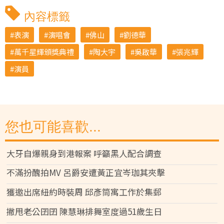
內容標籤
表演
演唱會
佛山
劉德華
萬千星輝頒獎典禮
陶大宇
吳啟華
張兆輝
演員
您也可能喜歡...
大牙自爆親身到港報案 呼籲黑人配合調查
不滿扮醜拍MV 呂爵安遭黃正宜岑珈其夾擊
獲邀出席紐約時裝周 邱彥筒寓工作於集郵
撇甩老公囝囝 陳慧琳排舞室度過51歲生日