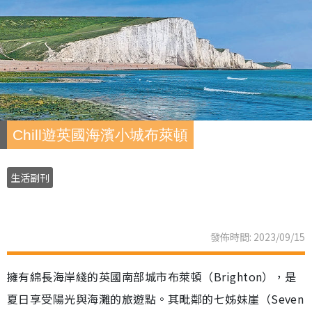
Chill遊英國海濱小城布萊頓
生活副刊
發佈時間: 2023/09/15
擁有綿長海岸綫的英國南部城市布萊頓（Brighton），是
夏日享受陽光與海灘的旅遊點。其毗鄰的七姊妹崖（Seven