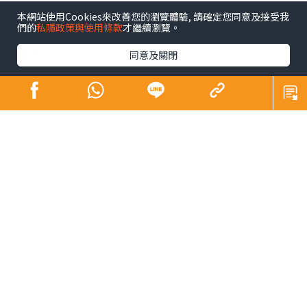
Sisters Cliff），除了是不少電影、電視劇的取景地，更是
本網站使用Cookies來改善您的瀏覽體驗, 請確定您同意及接受我
們的
私隱政策與使用條款
才繼續瀏覽。
Windows 7內置的Wallpaper之一，對其景觀絕對不會感
陌生。
同意及關閉
布萊頓距離倫敦僅一小時車程，市中心設有大型商場，但
來到南部小城，遊客們的目的都是想親親大自然，沿着海
岸遊逛，或前往South Downs National Park來一次遠足
之旅。位於國家公園內的七姊妹崖，由7座白堊斷崖組成，
恍如7個穿着白衣的女孩並肩而立，最高有175公尺，壯麗
的景觀常被譽為「世界的盡頭」。
由布萊頓市中心前往七姊妹崖可搭乘12或13號巴士，當中
13X為假日路綫，可直達觀景台，12號會停靠國家公園的旅
客中心，內裏有紀念品店，設有飲水機及洗手間，可先在
此整理補給裝備、索取地圖或向管理員查詢路綫。