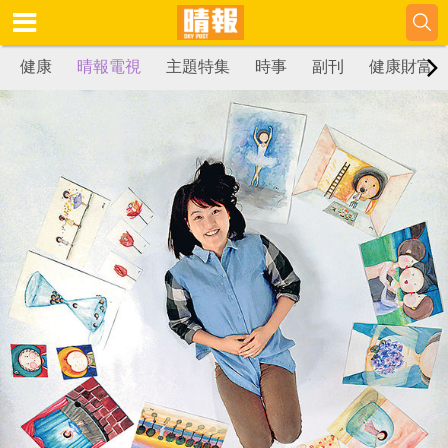
健康
晴報電視
主題特集
時事
副刊
健康財富