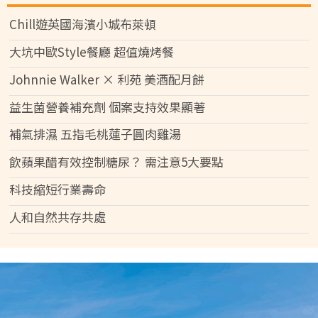
Chill遊英國海濱小城布萊頓
大坑中歐Style餐廳 超值燒烤餐
Johnnie Walker × 利苑 美酒配月餅
益生菌營養補充劑 個案支持效果顯著
補氣排濕 五指毛桃蓮子圓肉雞湯
飲蘋果醋有效控制糖尿？ 需注意5大要點
科技縮短行業壽命
人和自然共存共處