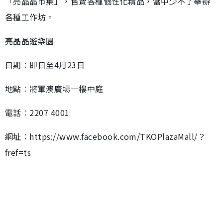
「亮晶晶市集」，售賣各種個性化精品，當中少不了舉辦
各種工作坊。
亮晶晶遊樂園
日期︰即日至4月23日
地點︰將軍澳廣場一樓中庭
電話︰2207 4001
網址︰https://www.facebook.com/TKOPlazaMall/？
fref=ts