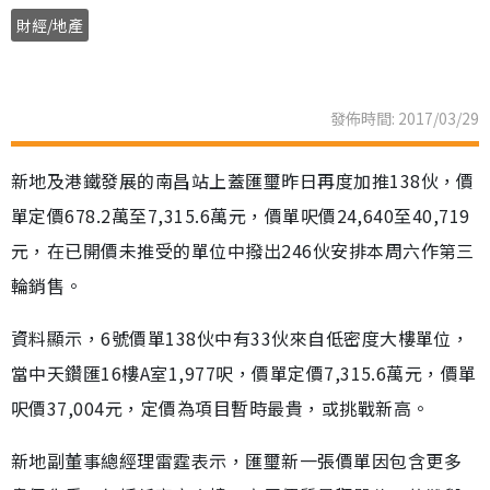
財經/地產
發佈時間: 2017/03/29
新地及港鐵發展的南昌站上蓋匯璽昨日再度加推138伙，價
單定價678.2萬至7,315.6萬元，價單呎價24,640至40,719
元，在已開價未推受的單位中撥出246伙安排本周六作第三
輪銷售。
資料顯示，6號價單138伙中有33伙來自低密度大樓單位，
當中天鑽匯16樓A室1,977呎，價單定價7,315.6萬元，價單
呎價37,004元，定價為項目暫時最貴，或挑戰新高。
新地副董事總經理雷霆表示，匯璽新一張價單因包含更多