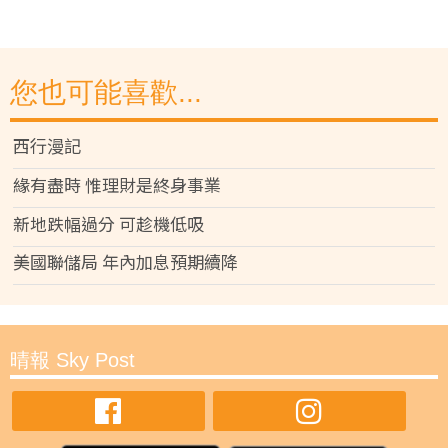
您也可能喜歡...
西行漫記
緣有盡時 惟理財是終身事業
新地跌幅過分 可趁機低吸
美國聯儲局 年內加息預期續降
晴報 Sky Post