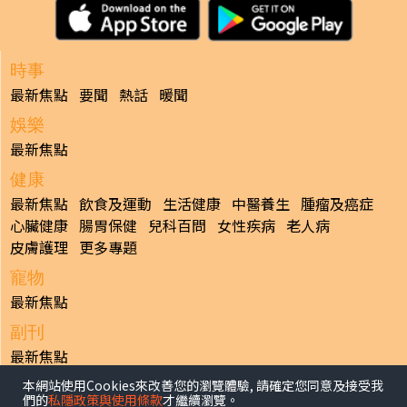
時事
最新焦點
要聞
熱話
暖聞
娛樂
最新焦點
健康
最新焦點
飲食及運動
生活健康
中醫養生
腫瘤及癌症
心臟健康
腸胃保健
兒科百問
女性疾病
老人病
皮膚護理
更多專題
寵物
最新焦點
副刊
最新焦點
本網站使用Cookies來改善您的瀏覽體驗, 請確定您同意及接受我
日報
們的
私隱政策與使用條款
才繼續瀏覽。