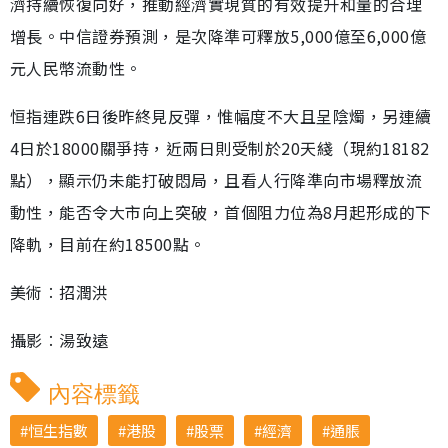
濟持續恢復向好，推動經濟實現質的有效提升和量的合理
增長。中信證券預測，是次降準可釋放5,000億至6,000億
元人民幣流動性。
恒指連跌6日後昨終見反彈，惟幅度不大且呈陰燭，另連續
4日於18000關爭持，近兩日則受制於20天綫（現約18182
點），顯示仍未能打破悶局，且看人行降準向市場釋放流
動性，能否令大市向上突破，首個阻力位為8月起形成的下
降軌，目前在約18500點。
美術︰招潤洪
攝影︰湯致遠
內容標籤
恒生指數
港股
股票
經濟
通脹