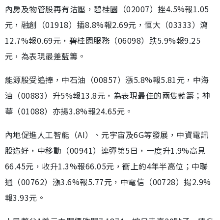
內房及物管股再有沽壓，碧桂園（02007）挫4.5%報1.05
元，融創（01918）插8.8%報2.69元，恒大（03333）瀉
12.7%報0.69元，碧桂園服務（06098）跌5.9%報9.25
元，為表現最差藍籌。
能源股受追捧，中石油（00857）漲5.8%報5.81元，中海
油（00883）升5%報13.8元，為表現最佳的兩隻藍籌；神
華（01088）亦揚3.8%報24.65元。
內地促進人工智能（AI）、元宇宙及6G等發展，中資電訊
股造好，中移動（00941）連彈第5日，一度升1.9%高見
66.45元，收升1.3%報66.05元，衝上約4年半高位；中聯
通（00762）漲3.6%報5.77元，中電信（00728）揚2.9%
報3.93元。