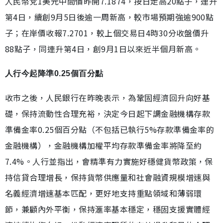
人民幣兌1美元中間價昨開7.1874，按日走高20點子，連升
第4日，續創9月5日後逾一周新高，較市場預期強逾900點
子；在岸價收報7.2701，較上個交易日4時30分收盤價升
88點子，同連升第4日，創9月1日以來近半個月新高。
人行今起降準0.25個百分點
收市之後，人民銀行在昨晚表示，為鞏固經濟回升向好基
礎，保持流動性合理充裕，決定今日起下調金融機構存款
準備金率0.25個百分點（不包括已執行5%存款準備金率的
金融機構），金融機構加權平均存款準備金率將降至約
7.4%。人行並指出，會精準有力實施好穩健貨幣政策，保
持信貸合理增長，保持貨幣供應量和社會融資規模增速與
名義經濟增速基本匹配，更好地支持重點領域和薄弱環
節，兼顧內外平衡，保持滙率基本穩定，穩固支援實體經