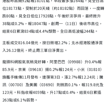
港股昨高開92點報18101點，早段最多漲164點，見全日高
位18173點，受制於20天綫（約18182點）而回落，一度轉
跌80點，見全日低位17928點，午後好淡爭持，最終微升
38點或0.2%，報18047點，創周一（11日）後收市高位，
結束6日累瀉834點或4.4%頹勢，全日高低波幅244點。
主板成交816.04億元，按日微增2.2%；北水經港股通淨買
入26.12億元，終止周三單日淨賣出。
龍頭科網股氣氛稍見好轉，阿里巴巴（09988）升0.4%報
85.9元，京東（09618）揚0.2%報124元，小米（01810）
旗艦手機傳11月發布，連彈第3日，漲2.7%報12.24元；騰
訊（00700）及美團（03690）則微跌0.1%，報319.8元及
123元。科指收報4059點，升17點或0.4%，結束6日累插
263點或6.1%弱勢。