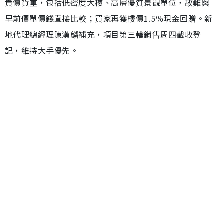
貴價貨重，包括低密度大樓、高層優質景觀單位，故難與
早前價單價錢直接比較；買家再獲樓價1.5％現金回贈。新
地代理總經理陳漢麟補充，項目第三輪銷售周四截收登
記，維持大手優先。