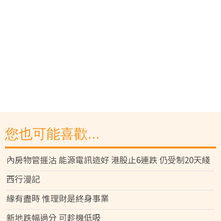
您也可能喜歡...
內房物管捱沽 能源電訊造好 港股止6連跌 仍受制20天綫
西行漫記
緣有盡時 惟理財是終身事業
新地跌幅過分 可趁機低吸