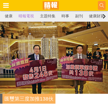
健康
晴報電視
主題特集
時事
副刊
健康財富
匯璽第三度加推138伙