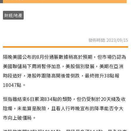
財經/地產
發佈時間: 2023/09/15
隔晚美國公布的8月份通脹數據稍高於預期，但市場仍認為
美國聯儲局下周將暫停加息，美股個別發展，美期在亞洲
時段造好，港股昨跟隨高開後曾倒跌，最終微升38點報
18047點。
恒指雖結束6日累瀉834點的頹勢，但仍受制於20天綫及收
陰燭，未能算是脫險，且看人行昨晚宣布的降準能否令大
市向上破僵局。