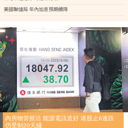
美國聯儲局 年內加息預期續降
內房物管捱沽 能源電訊造好 港股止6連跌
仍受制20天綫