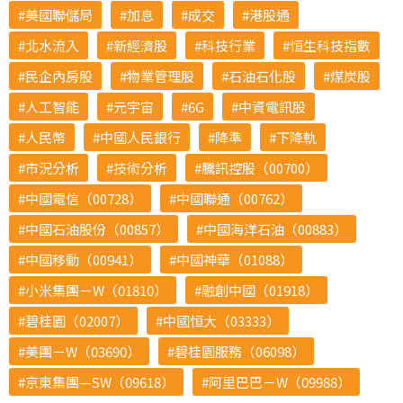
美國聯儲局
加息
成交
港股通
北水流入
新經濟股
科技行業
恒生科技指數
民企內房股
物業管理股
石油石化股
煤炭股
人工智能
元宇宙
6G
中資電訊股
人民幣
中國人民銀行
降準
下降軌
市況分析
技術分析
騰訊控股（00700）
中國電信（00728）
中國聯通（00762）
中國石油股份（00857）
中國海洋石油（00883）
中國移動（00941）
中國神華（01088）
小米集團－W（01810）
融創中國（01918）
碧桂園（02007）
中國恒大（03333）
美團－W（03690）
碧桂園服務（06098）
京東集團—SW（09618）
阿里巴巴－W（09988）