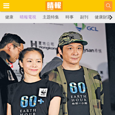
健康
晴報電視
主題特集
時事
副刊
健康財富