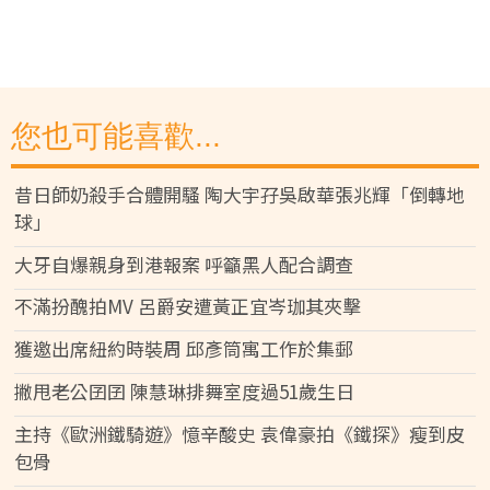
您也可能喜歡...
昔日師奶殺手合體開騷 陶大宇孖吳啟華張兆輝「倒轉地
球」
大牙自爆親身到港報案 呼籲黑人配合調查
不滿扮醜拍MV 呂爵安遭黃正宜岑珈其夾擊
獲邀出席紐約時裝周 邱彥筒寓工作於集郵
撇甩老公囝囝 陳慧琳排舞室度過51歲生日
主持《歐洲鐵騎遊》憶辛酸史 袁偉豪拍《鐵探》瘦到皮
包骨