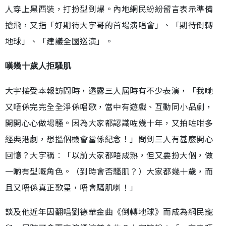
人穿上黑西裝，打扮型到爆。內地網民紛紛留言表示準備
搶飛，又指「好期待大宇哥的首場演唱會」、「期待倒轉
地球」、「建議全國巡演」。
嘆幾十歲人拒騷肌
大宇接受本報訪問時，透露三人屆時有不少表演，「我哋
又唔係完完全全淨係唱歌，當中有遊戲、互動同小品劇，
開開心心做場騷。因為大家都認識咗幾十年，又拍咗咁多
經典港劇，想搵個機會當係紀念！」問到三人有甚麼開心
回憶？大宇稱︰「以前大家都唔成熟，但又要扮大個，做
一啲有型嘅角色。（到時會否騷肌？）大家都幾十歲，而
且又唔係真正歌星，唔會騷肌喇！」
談及他近年因翻唱劉德華金曲《倒轉地球》而成為網民寵