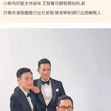
小鮮肉初嘗主持滋味 王智騫范麒智願拍BL劇
孖黃宗澤張繼聰打出兄弟情 陳家樂剃頭行古惑嚇親人