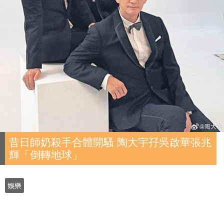
昔日師奶殺手合體開騷 陶大宇孖吳啟華張兆
輝「倒轉地球」
娛樂