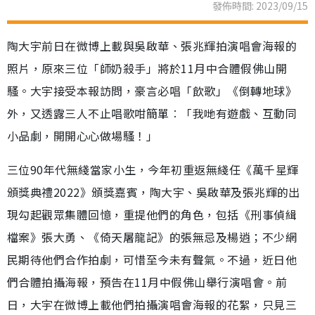
發佈時間: 2023/09/15
陶大宇前日在微博上載與吳啟華、張兆輝拍演唱會海報的
照片，原來三位「師奶殺手」將於11月中合體假佛山開
騷。大宇接受本報訪問，豪言必唱「飲歌」《倒轉地球》
外，又透露三人不止唱歌咁簡單︰「我哋有遊戲、互動同
小品劇，開開心心做場騷！」
三位90年代無綫當家小生，今年初重返無綫任《萬千星輝
頒獎典禮2022》頒獎嘉賓，陶大宇、吳啟華及張兆輝的出
現勾起觀眾集體回憶，重提他們的角色，包括《刑事偵緝
檔案》張大勇、《倚天屠龍記》的張無忌及楊逍；不少網
民期待他們合作拍劇，可惜至今未有聲氣。不過，近日他
們合體拍攝海報，預告在11月中假佛山舉行演唱會。前
日，大宇在微博上載他們拍攝演唱會海報的花絮，只見三