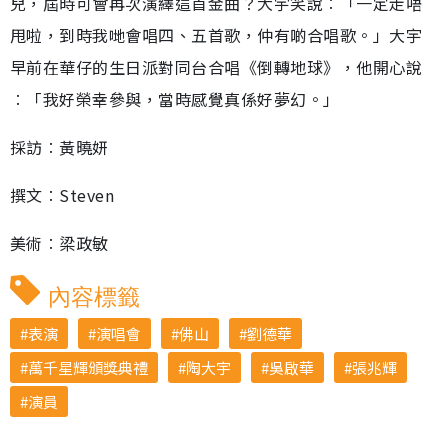
兒，屆時可會再次演繹這首金曲？大宇笑說︰「一定走唔
甩啦，到時我哋會唱四、五首歌，仲有啲合唱歌。」大宇
早前在華仔的生日派對同台合唱《倒轉地球》，他開心說
︰「我好榮幸參與，當時感覺真係好夢幻。」
採訪︰黃曉妍
撰文︰Steven
美術︰梁政敏
內容標籤
表演
演唱會
佛山
劉德華
萬千星輝頒獎典禮
陶大宇
吳啟華
張兆輝
演員