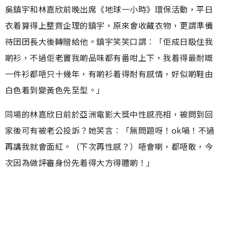
吳鎮宇和林嘉欣前晚出席《地球一小時》環保活動，平日
衣着算得上整齊企理的鎮宇，原來會收藏衣物，更謂準備
待囝囝長大後轉贈給他。鎮宇笑笑口謂︰「佢成日𥄫住我
啲衫，不過佢老竇我啲品味都有番咁上下，我着得最耐嘅
一件衫都唔只十幾年，有啲衫着得耐有感情，好似啲鞋由
白色着到變黃色先至型。」
同場的林嘉欣日前於亞洲電影大獎中性感亮相，被問到回
家後可有被老公投訴？她笑言︰「無問題呀！ok喎！不過
再講我就會面紅。（下次再性感？）唔會喇，都唔敢，今
次因為做評審身份先着得大方得體啲！」