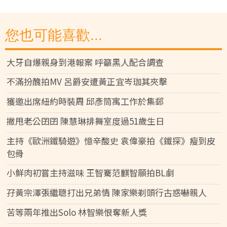
您也可能喜歡...
大牙自爆親身到港報案 呼籲黑人配合調查
不滿扮醜拍MV 呂爵安遭黃正宜岑珈其夾擊
獲邀出席紐約時裝周 邱彥筒寓工作於集郵
撇甩老公囝囝 陳慧琳排舞室度過51歲生日
主持《歐洲鐵騎遊》憶辛酸史 袁偉豪拍《鐵探》瘦到皮
包骨
小鮮肉初嘗主持滋味 王智騫范麒智願拍BL劇
孖黃宗澤張繼聰打出兄弟情 陳家樂剃頭行古惑嚇親人
苦等兩年推出Solo 林智樂恨奪新人獎