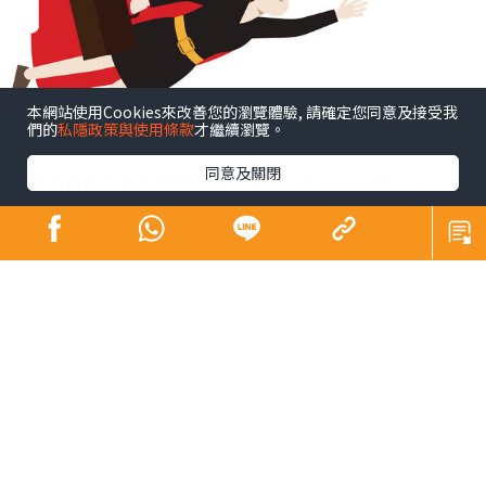
本網站使用Cookies來改善您的瀏覽體驗, 請確定您同意及接受我
們的
私隱政策與使用條款
才繼續瀏覽。
同意及關閉
不經不覺寫了這個專欄超過12年。12年是長是短（Is 12
years a long time or a short time？）相信大家站於不同
角度、處於不同人生階段，體會也不一樣。譬如，說到養
育子女，英文有句看似矛盾但引起不少家長共鳴的說話︰
「The days are long but the years are short.」每日照顧
子女身心疲累，日子過得很慢；年復年孩子長大成人，卻
覺得他們成長得太快。
對於時間的掌握，我想最重要是in time。何謂「在時間
裏」﹖首先，in time可解「及時、及早」，即是early