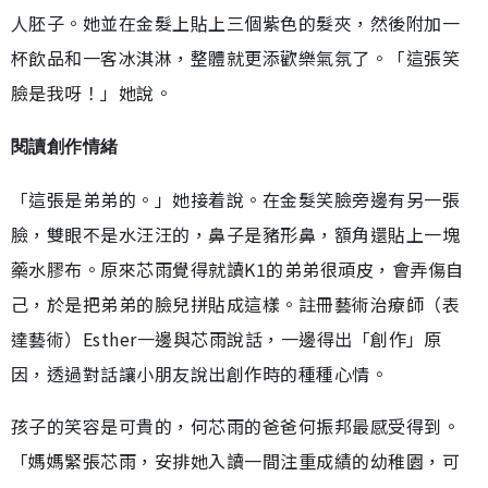
人胚子。她並在金髮上貼上三個紫色的髮夾，然後附加一
杯飲品和一客冰淇淋，整體就更添歡樂氣氛了。「這張笑
臉是我呀！」她說。
閱讀創作情緒
「這張是弟弟的。」她接着說。在金髮笑臉旁邊有另一張
臉，雙眼不是水汪汪的，鼻子是豬形鼻，額角還貼上一塊
藥水膠布。原來芯雨覺得就讀K1的弟弟很頑皮，會弄傷自
己，於是把弟弟的臉兒拼貼成這樣。註冊藝術治療師（表
達藝術）Esther一邊與芯雨說話，一邊得出「創作」原
因，透過對話讓小朋友說出創作時的種種心情。
孩子的笑容是可貴的，何芯雨的爸爸何振邦最感受得到。
「媽媽緊張芯雨，安排她入讀一間注重成績的幼稚園，可