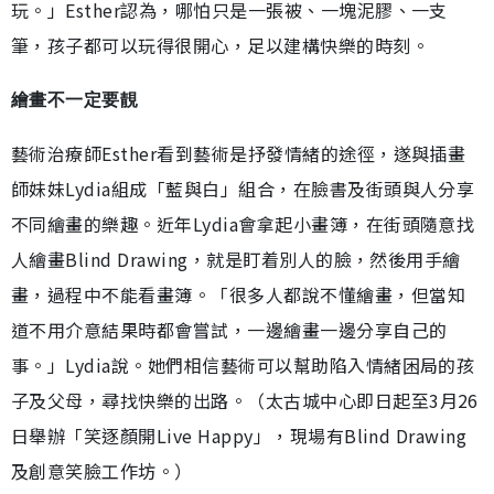
玩。」Esther認為，哪怕只是一張被、一塊泥膠、一支
筆，孩子都可以玩得很開心，足以建構快樂的時刻。
繪畫不一定要靚
藝術治療師Esther看到藝術是抒發情緒的途徑，遂與插畫
師妹妹Lydia組成「藍與白」組合，在臉書及街頭與人分享
不同繪畫的樂趣。近年Lydia會拿起小畫簿，在街頭隨意找
人繪畫Blind Drawing，就是盯着別人的臉，然後用手繪
畫，過程中不能看畫簿。「很多人都說不懂繪畫，但當知
道不用介意結果時都會嘗試，一邊繪畫一邊分享自己的
事。」Lydia說。她們相信藝術可以幫助陷入情緒困局的孩
子及父母，尋找快樂的出路。（太古城中心即日起至3月26
日舉辦「笑逐顏開Live Happy」，現場有Blind Drawing
及創意笑臉工作坊。）