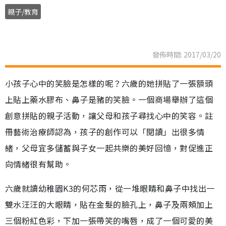
親子/教育
發佈時間: 2017/03/20
小孩子心中的笑臉是怎樣的呢？六歲的她拼貼了一張額頭
上貼上藥水膠布、鼻子是豬的笑臉。一個商場舉辦了這個
創意拼貼的親子活動，讓父母和孩子尋找心中的笑容。註
冊藝術治療師認為，孩子的創作可以「閱讀」出很多情
緒，父母宜多儲蓄與子女一起共樂的美好回憶，對促進正
向情緒很有幫助。
六歲就讀幼稚園K3的何芯雨，從一堆眼睛和鼻子中找出一
雙水汪汪的大眼睛，貼在金髮的臉孔上，鼻子及兩頰加上
三個粉紅色彩，下加一張帶笑的嘴唇，成了一個可愛的美