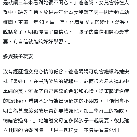
是就讀三年來看到她很不開心。」爸爸說，女兒會躲在人
群中，缺乏自信。於是去年他為女兒轉了另一間活動式幼
稚園，重讀一年K3。這一年，他看到女兒的變化，愛笑，
說話多了，明顯提高了自信心。「孩子的自信和開心最重
要，有自信就能夠好好學習。」
多與孩子玩耍
沒有經歷過女兒心情的低谷，爸爸媽媽可能會繼續為她安
排「最好」。在拼貼笑臉的過程中，芯雨很容易表達心中
單純的美，流露了自己喜歡的色彩和心情。從事藝術治療
的Esther，看到不少行為出現問題的小朋友，「他們會不
明白為甚麼弟弟搶玩具卻要禮讓他，加上學習上的挫敗，
情緒會遏抑。」她建議父母宜多與孩子一起玩耍，彼此建
立共同的快樂回憶，「是一起玩耍，不只是看着他們