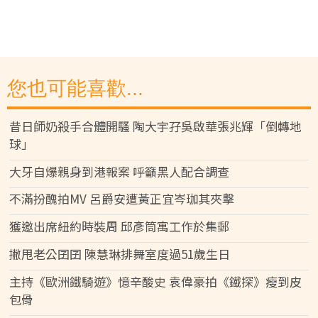
您也可能喜歡...
昔日師奶殺手合體開騷 陶大宇孖吳啟華張兆輝「倒轉地
球」
大牙自爆親身到港報案 呼籲黑人配合調查
不滿扮醜拍MV 呂爵安遭黃正宜岑珈其夾擊
獲邀出席紐約時裝周 邱彥筒寓工作於集郵
撇甩老公囝囝 陳慧琳排舞室度過51歲生日
主持《歐洲鐵騎遊》憶辛酸史 袁偉豪拍《鐵探》瘦到皮
包骨