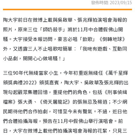
發佈時間: 2023/09/15
陶大宇前日在微博上載與吳啟華、張兆輝拍演唱會海報的
照片，原來三位「師奶殺手」將於11月中合體假佛山開
騷。大宇接受本報訪問，豪言必唱「飲歌」《倒轉地球》
外，又透露三人不止唱歌咁簡單︰「我哋有遊戲、互動同
小品劇，開開心心做場騷！」
三位90年代無綫當家小生，今年初重返無綫任《萬千星輝
頒獎典禮2022》頒獎嘉賓，陶大宇、吳啟華及張兆輝的出
現勾起觀眾集體回憶，重提他們的角色，包括《刑事偵緝
檔案》張大勇、《倚天屠龍記》的張無忌及楊逍；不少網
民期待他們合作拍劇，可惜至今未有聲氣。不過，近日他
們合體拍攝海報，預告在11月中假佛山舉行演唱會。前
日，大宇在微博上載他們拍攝演唱會海報的花絮，只見三