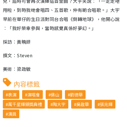
兒，屆時可會再次演繹這首金曲？大宇笑說︰「一定走唔
甩啦，到時我哋會唱四、五首歌，仲有啲合唱歌。」大宇
早前在華仔的生日派對同台合唱《倒轉地球》，他開心說
︰「我好榮幸參與，當時感覺真係好夢幻。」
採訪︰黃曉妍
撰文︰Steven
美術︰梁政敏
內容標籤
表演
演唱會
佛山
劉德華
萬千星輝頒獎典禮
陶大宇
吳啟華
張兆輝
演員