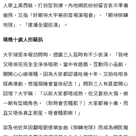
人穿上黑西裝，打扮型到爆。內地網民紛紛留言表示準備
搶飛，又指「好期待大宇哥的首場演唱會」、「期待倒轉
地球」、「建議全國巡演」。
嘆幾十歲人拒騷肌
大宇接受本報訪問時，透露三人屆時有不少表演，「我哋
又唔係完完全全淨係唱歌，當中有遊戲、互動同小品劇，
開開心心做場騷。因為大家都認識咗幾十年，又拍咗咁多
經典港劇，想搵個機會當係紀念！」問到三人有甚麼開心
回憶？大宇稱︰「以前大家都唔成熟，但又要扮大個，做
一啲有型嘅角色。（到時會否騷肌？）大家都幾十歲，而
且又唔係真正歌星，唔會騷肌喇！」
談及他近年因翻唱劉德華金曲《倒轉地球》而成為網民寵