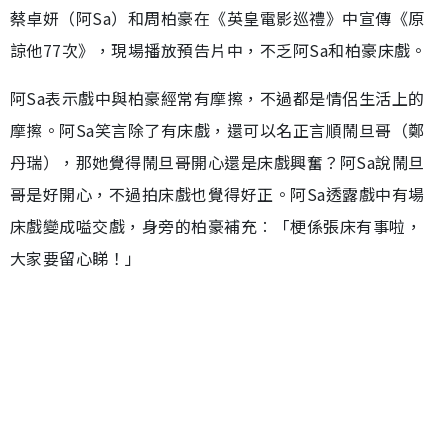
蔡卓妍（阿Sa）和周柏豪在《英皇電影巡禮》中宣傳《原
諒他77次》，現場播放預告片中，不乏阿Sa和柏豪床戲。
阿Sa表示戲中與柏豪經常有摩擦，不過都是情侶生活上的
摩擦。阿Sa笑言除了有床戲，還可以名正言順鬧旦哥（鄭
丹瑞），那她覺得鬧旦哥開心還是床戲興奮？阿Sa說鬧旦
哥是好開心，不過拍床戲也覺得好正。阿Sa透露戲中有場
床戲變成嗌交戲，身旁的柏豪補充︰「梗係張床有事啦，
大家要留心睇！」