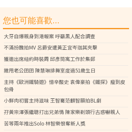
您也可能喜歡...
大牙自爆親身到港報案 呼籲黑人配合調查
不滿扮醜拍MV 呂爵安遭黃正宜岑珈其夾擊
獲邀出席紐約時裝周 邱彥筒寓工作於集郵
撇甩老公囝囝 陳慧琳排舞室度過51歲生日
主持《歐洲鐵騎遊》憶辛酸史 袁偉豪拍《鐵探》瘦到皮
包骨
小鮮肉初嘗主持滋味 王智騫范麒智願拍BL劇
孖黃宗澤張繼聰打出兄弟情 陳家樂剃頭行古惑嚇親人
苦等兩年推出Solo 林智樂恨奪新人獎