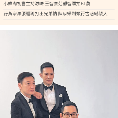
小鮮肉初嘗主持滋味 王智騫范麒智願拍BL劇
孖黃宗澤張繼聰打出兄弟情 陳家樂剃頭行古惑嚇親人