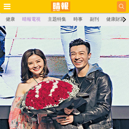
健康
晴報電視
主題特集
時事
副刊
健康財富