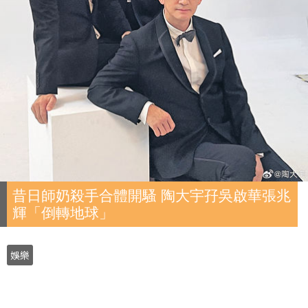
昔日師奶殺手合體開騷 陶大宇孖吳啟華張兆
輝「倒轉地球」
娛樂