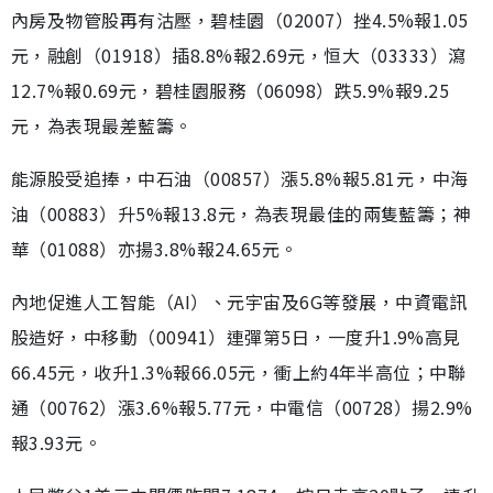
內房及物管股再有沽壓，碧桂園（02007）挫4.5%報1.05
元，融創（01918）插8.8%報2.69元，恒大（03333）瀉
12.7%報0.69元，碧桂園服務（06098）跌5.9%報9.25
元，為表現最差藍籌。
能源股受追捧，中石油（00857）漲5.8%報5.81元，中海
油（00883）升5%報13.8元，為表現最佳的兩隻藍籌；神
華（01088）亦揚3.8%報24.65元。
內地促進人工智能（AI）、元宇宙及6G等發展，中資電訊
股造好，中移動（00941）連彈第5日，一度升1.9%高見
66.45元，收升1.3%報66.05元，衝上約4年半高位；中聯
通（00762）漲3.6%報5.77元，中電信（00728）揚2.9%
報3.93元。