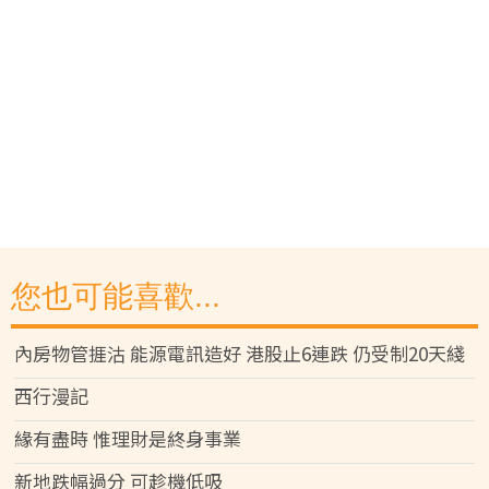
您也可能喜歡...
內房物管捱沽 能源電訊造好 港股止6連跌 仍受制20天綫
西行漫記
緣有盡時 惟理財是終身事業
新地跌幅過分 可趁機低吸