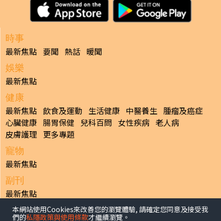
時事
最新焦點
要聞
熱話
暖聞
娛樂
最新焦點
健康
最新焦點
飲食及運動
生活健康
中醫養生
腫瘤及癌症
心臟健康
腸胃保健
兒科百問
女性疾病
老人病
皮膚護理
更多專題
寵物
最新焦點
副刊
最新焦點
本網站使用Cookies來改善您的瀏覽體驗, 請確定您同意及接受我
日報
們的
私隱政策與使用條款
才繼續瀏覽。