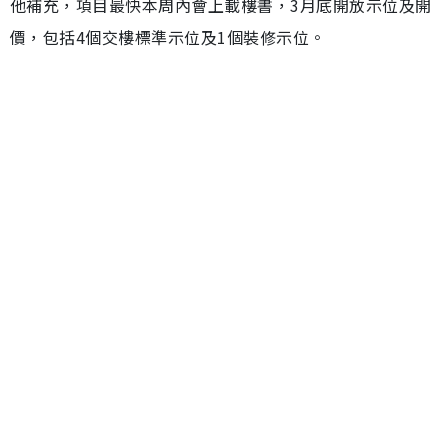
他補充，項目最快本周內會上載樓書，3月底開放示位及開
價，包括4個交樓標準示位及1個裝修示位。