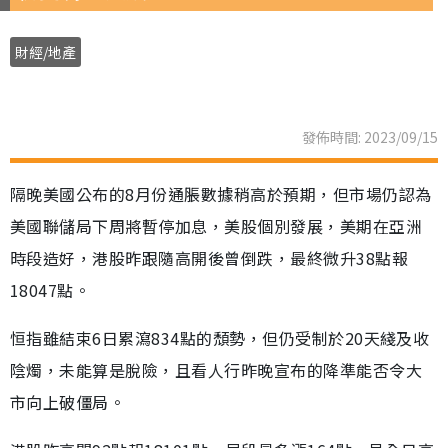
財經/地產
發佈時間: 2023/09/15
隔晚美國公布的8月份通脹數據稍高於預期，但市場仍認為
美國聯儲局下周將暫停加息，美股個別發展，美期在亞洲
時段造好，港股昨跟隨高開後曾倒跌，最終微升38點報
18047點。
恒指雖結束6日累瀉834點的頹勢，但仍受制於20天綫及收
陰燭，未能算是脫險，且看人行昨晚宣布的降準能否令大
市向上破僵局。