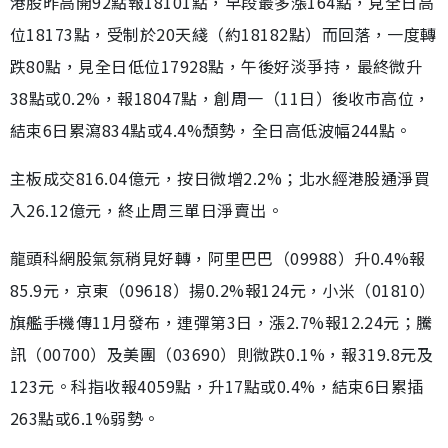
港股昨高開92點報18101點，早段最多漲164點，見全日高
位18173點，受制於20天綫（約18182點）而回落，一度轉
跌80點，見全日低位17928點，午後好淡爭持，最終微升
38點或0.2%，報18047點，創周一（11日）後收市高位，
結束6日累瀉834點或4.4%頹勢，全日高低波幅244點。
主板成交816.04億元，按日微增2.2%；北水經港股通淨買
入26.12億元，終止周三單日淨賣出。
龍頭科網股氣氛稍見好轉，阿里巴巴（09988）升0.4%報
85.9元，京東（09618）揚0.2%報124元，小米（01810）
旗艦手機傳11月發布，連彈第3日，漲2.7%報12.24元；騰
訊（00700）及美團（03690）則微跌0.1%，報319.8元及
123元。科指收報4059點，升17點或0.4%，結束6日累插
263點或6.1%弱勢。