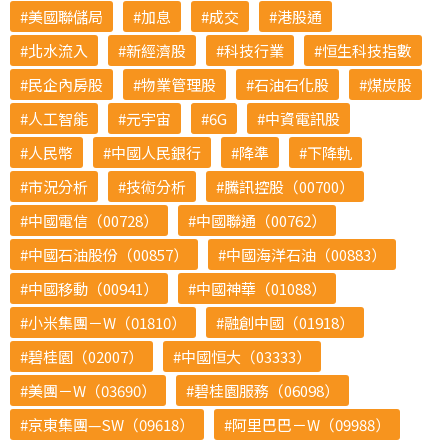
美國聯儲局
加息
成交
港股通
北水流入
新經濟股
科技行業
恒生科技指數
民企內房股
物業管理股
石油石化股
煤炭股
人工智能
元宇宙
6G
中資電訊股
人民幣
中國人民銀行
降準
下降軌
市況分析
技術分析
騰訊控股（00700）
中國電信（00728）
中國聯通（00762）
中國石油股份（00857）
中國海洋石油（00883）
中國移動（00941）
中國神華（01088）
小米集團－W（01810）
融創中國（01918）
碧桂園（02007）
中國恒大（03333）
美團－W（03690）
碧桂園服務（06098）
京東集團—SW（09618）
阿里巴巴－W（09988）