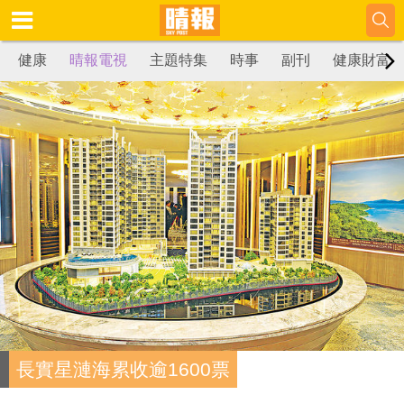
健康
晴報電視
主題特集
時事
副刊
健康財富
長實星漣海累收逾1600票