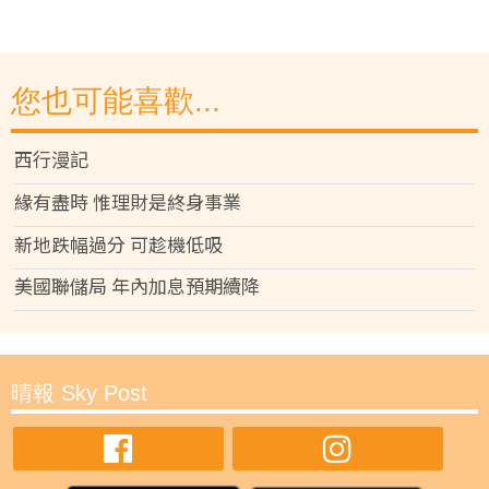
您也可能喜歡...
西行漫記
緣有盡時 惟理財是終身事業
新地跌幅過分 可趁機低吸
美國聯儲局 年內加息預期續降
晴報 Sky Post