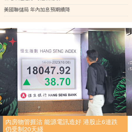
美國聯儲局 年內加息預期續降
內房物管捱沽 能源電訊造好 港股止6連跌
仍受制20天綫