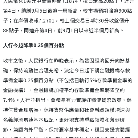
人民幣兌1美元中間價昨開7.1874，按日走高20點子，連升
第4日，續創9月5日後逾一周新高，較市場預期強逾900點
子；在岸價收報7.2701，較上個交易日4時30分收盤價升
88點子，同連升第4日，創9月1日以來近半個月新高。
人行今起降準0.25個百分點
收市之後，人民銀行在昨晚表示，為鞏固經濟回升向好基
礎，保持流動性合理充裕，決定今日起下調金融機構存款
準備金率0.25個百分點（不包括已執行5%存款準備金率的
金融機構），金融機構加權平均存款準備金率將降至約
7.4%。人行並指出，會精準有力實施好穩健貨幣政策，保
持信貸合理增長，保持貨幣供應量和社會融資規模增速與
名義經濟增速基本匹配，更好地支持重點領域和薄弱環
節，兼顧內外平衡，保持滙率基本穩定，穩固支援實體經