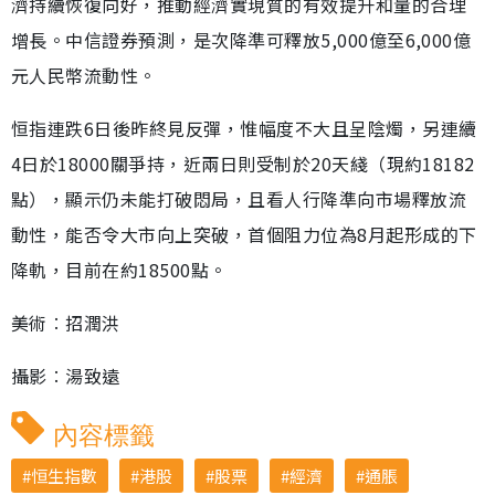
濟持續恢復向好，推動經濟實現質的有效提升和量的合理
增長。中信證券預測，是次降準可釋放5,000億至6,000億
元人民幣流動性。
恒指連跌6日後昨終見反彈，惟幅度不大且呈陰燭，另連續
4日於18000關爭持，近兩日則受制於20天綫（現約18182
點），顯示仍未能打破悶局，且看人行降準向市場釋放流
動性，能否令大市向上突破，首個阻力位為8月起形成的下
降軌，目前在約18500點。
美術︰招潤洪
攝影︰湯致遠
內容標籤
恒生指數
港股
股票
經濟
通脹