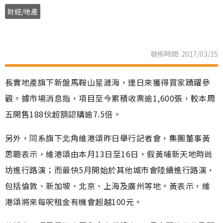
財經/地產
發佈時間: 2017/03/15
長實地產旗下新盤馬鞍山星漣海，連日來獲得買家踴躍參
觀。據市場消息指，項目至今累積收票逾1,600張，較本周
五開售188伙超額認購逾7.5倍。
另外，同系旗下北角維港頌昨日舉行記者會，集團董事黃
思聰表示，維港頌由本月13日至16日，假黃埔新天地時尚
坊進行路演；而最快5月開始於其他城市會陸續進行路演，
包括倫敦、新加坡、北京、上海及廣州等地。黃表示，維
港頌將來每呎租金有機會超越100元。