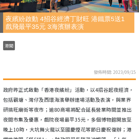
夜繽紛啟動 4招谷經濟丁財旺 港鐵票5送1
戲飛最平35元 3海濱辦表演
港聞
發佈時間: 2023/09/15
政府昨正式啟動「香港夜繽紛」活動，以4招谷起夜經濟，
包括觀塘、灣仔及西環海濱舉辦連場活動及表演，與業界
研搞旺廟街等夜市；逾80商場將配合延長營業時間並推出
夜間市集及優惠，戲院夜場最平35元，多個博物館開放至
晚上10時，大坑舞火龍以至國慶煙花等節日慶祝復辦；港