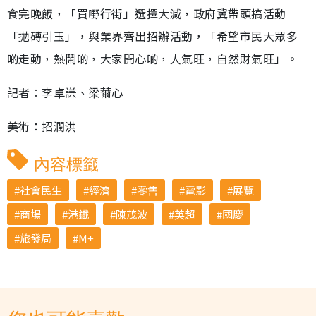
食完晚飯，「買嘢行街」選擇大減，政府冀帶頭搞活動
「拋磚引玉」，與業界齊出招辦活動，「希望市民大眾多
啲走動，熱鬧啲，大家開心啲，人氣旺，自然財氣旺」。
記者︰李卓謙、梁薾心
美術：招潤洪
內容標籤
社會民生
經濟
零售
電影
展覽
商場
港鐵
陳茂波
英超
國慶
旅發局
M+