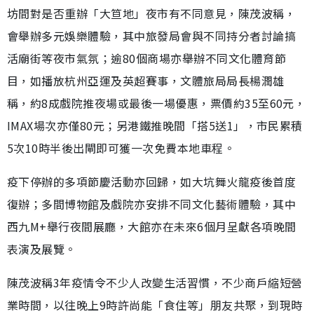
坊間對是否重辦「大笪地」夜市有不同意見，陳茂波稱，
會舉辦多元娛樂體驗，其中旅發局會與不同持分者討論搞
活廟街等夜市氣氛；逾80個商場亦舉辦不同文化體育節
目，如播放杭州亞運及英超賽事，文體旅局局長楊潤雄
稱，約8成戲院推夜場或最後一場優惠，票價約35至60元，
IMAX場次亦僅80元；另港鐵推晚間「搭5送1」，市民累積
5次10時半後出閘即可獲一次免費本地車程。
疫下停辦的多項節慶活動亦回歸，如大坑舞火龍疫後首度
復辦；多間博物館及戲院亦安排不同文化藝術體驗，其中
西九M+舉行夜間展廳，大館亦在未來6個月呈獻各項晚間
表演及展覽。
陳茂波稱3年疫情令不少人改變生活習慣，不少商戶縮短營
業時間，以往晚上9時許尚能「食住等」朋友共聚，到現時