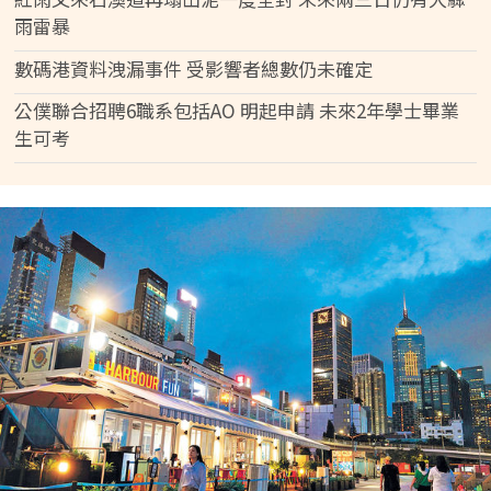
雨雷暴
數碼港資料洩漏事件 受影響者總數仍未確定
公僕聯合招聘6職系包括AO 明起申請 未來2年學士畢業
生可考