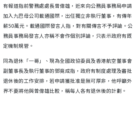
有報道指前警務處處長曾偉雄，近來向公務員事務局申請
加入九巴母公司載通國際，出任獨立非執行董事，有傳年
薪50萬元。載通國際發言人指，對有關傳言不予評論。公
務員事務局發言人亦稱不會作個別評論，只表示政府有既
定機制規管。
同為退休「一哥」、現為全國政協委員及香港航空董事會
副董事長及執行董事的鄧竟成指，政府有制度處理及審批
退休後的工作安排，若申請獲批准是無可厚非，他呼籲外
界不要將他與曾偉雄比較，稱每人各有退休後的計劃。