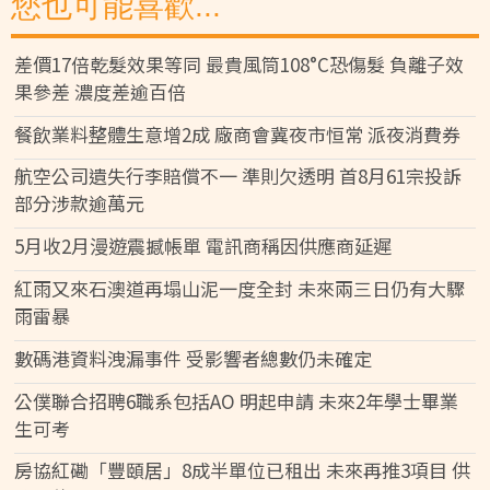
您也可能喜歡...
差價17倍乾髮效果等同 最貴風筒108°C恐傷髮 負離子效
果參差 濃度差逾百倍
餐飲業料整體生意增2成 廠商會冀夜市恒常 派夜消費券
航空公司遺失行李賠償不一 準則欠透明 首8月61宗投訴
部分涉款逾萬元
5月收2月漫遊震撼帳單 電訊商稱因供應商延遲
紅雨又來石澳道再塌山泥一度全封 未來兩三日仍有大驟
雨雷暴
數碼港資料洩漏事件 受影響者總數仍未確定
公僕聯合招聘6職系包括AO 明起申請 未來2年學士畢業
生可考
房協紅磡「豐頤居」8成半單位已租出 未來再推3項目 供