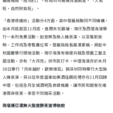
鐵推晚間「搭5送1」。財政司司長陳茂波期望，「人氣
旺，自然財氣旺」。
「香港夜繽紛」活動分4方面，其中發展局聯同不同機構，
由本月底起至11月底，逢周末在觀塘、灣仔及西環海濱舉
行一系列免費活動，如音樂及無人機表演，以至電影放
映、工作坊及零售攤位等。發展局局長甯漢豪稱，將趁中
秋國慶舉行頭炮活動，灣仔海濱有傷健共融及懷舊工藝主
題活動，亦有「大月亮」供市民打卡。中環海濱亦於本月
30日舉行「月來越好，歡樂灣區」與深圳同時舉行大型無
人機表演，另以往年度盛事如美酒佳餚巡禮亦在11月回歸
中環，包括全月全城酒吧及食肆推廣，讓市民和遊客在維
港兩岸夜景，享受不同精采活動。
商場播亞運舞火龍復辦夜遊博物館