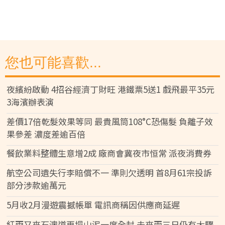
您也可能喜歡...
夜繽紛啟動 4招谷經濟丁財旺 港鐵票5送1 戲飛最平35元
3海濱辦表演
差價17倍乾髮效果等同 最貴風筒108°C恐傷髮 負離子效
果參差 濃度差逾百倍
餐飲業料整體生意增2成 廠商會冀夜市恒常 派夜消費券
航空公司遺失行李賠償不一 準則欠透明 首8月61宗投訴
部分涉款逾萬元
5月收2月漫遊震撼帳單 電訊商稱因供應商延遲
紅雨又來石澳道再塌山泥一度全封 未來兩三日仍有大驟