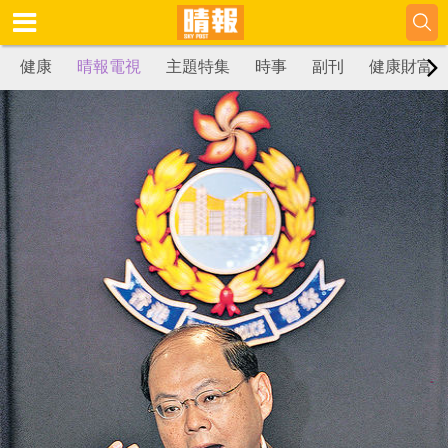
健康
晴報電視
主題特集
時事
副刊
健康財富