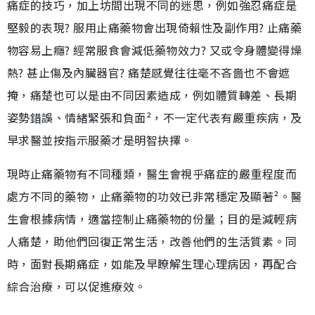
痛症的技巧，加上坊間出現不同的迷思，例如強忍痛症是
堅毅的表現? 服用止痛藥物會出現倚賴性及副作用? 止痛藥
物容易上癮? 經常服食會減低藥物效力? 又或令身體變得燥
熱? 甚止傷及內臟器官? 痛楚感覺往往毫不吝嗇也不會遮
掩，痛楚也可以是由不同因素造成，例如體質轉差、長期
姿勢錯誤、情緒緊張和負面²，不一定代表有嚴重疾病，及
早求醫並按指示服藥才是明智抉擇。
現時止痛藥物有不同種類，醫生會視乎痛症的嚴重程度而
處方不同的藥物，止痛藥物的功效已非常穩定及顯著²。醫
生會根據病情，適當控制止痛藥物的份量；目的是減輕病
人痛楚，助他們回復正常生活，改善他們的生活質素。同
時，面對長期痛症，如能及早瞭解生理心理病因，再配合
綜合治療，可以促進療效。