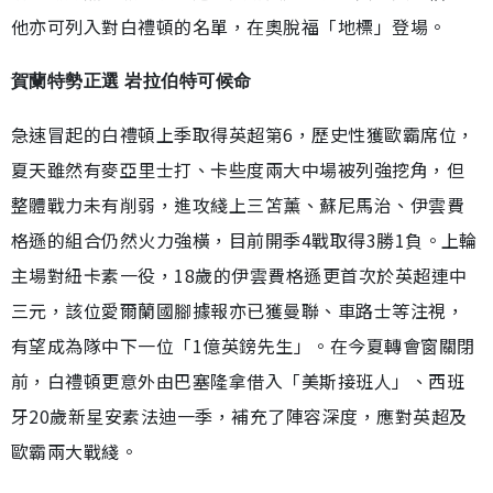
他亦可列入對白禮頓的名單，在奧脫福「地標」登場。
賀蘭特勢正選 岩拉伯特可候命
急速冒起的白禮頓上季取得英超第6，歷史性獲歐霸席位，
夏天雖然有麥亞里士打、卡些度兩大中場被列強挖角，但
整體戰力未有削弱，進攻綫上三笘薰、蘇尼馬治、伊雲費
格遜的組合仍然火力強橫，目前開季4戰取得3勝1負。上輪
主場對紐卡素一役，18歲的伊雲費格遜更首次於英超連中
三元，該位愛爾蘭國腳據報亦已獲曼聯、車路士等注視，
有望成為隊中下一位「1億英鎊先生」。在今夏轉會窗關閉
前，白禮頓更意外由巴塞隆拿借入「美斯接班人」、西班
牙20歲新星安素法迪一季，補充了陣容深度，應對英超及
歐霸兩大戰綫。