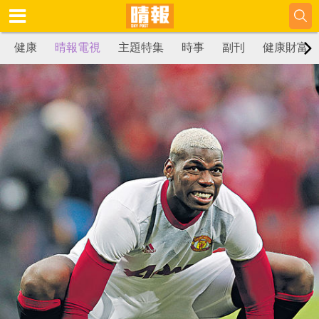
健康
晴報電視
主題特集
時事
副刊
健康財富