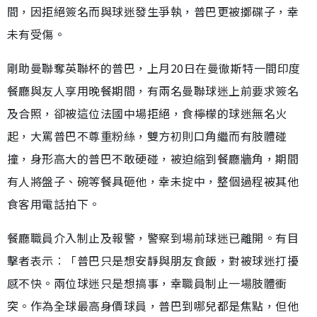
間，因拒絕簽名而與球迷發生爭執，普巴更被擲碟子，幸
未有受傷。
剛助曼聯奪英聯杯的普巴，上月20日在曼徹斯特一間印度
餐廳與友人享用晚餐期間，有兩名曼聯球迷上前要求簽名
及合照，卻被這位法國中場拒絕，食檸檬的球迷無名火
起，大罵普巴不尊重粉絲，雙方初則口角繼而有肢體碰
撞，身形高大的普巴不敢硬碰，被迫縮到餐廳牆角，期間
有人將盤子、碗等餐具砸他，幸未掟中，整個過程被其他
食客用電話拍下。
餐廳職員介入制止及報警，警察到場前球迷已離開。有目
擊者表示︰「普巴只是想安靜與朋友食飯，對被球迷打擾
感不快。兩位球迷只是想搞事，幸職員制止一場肢體衝
突。作為全球最高身價球員，普巴到哪兒都是焦點，但他