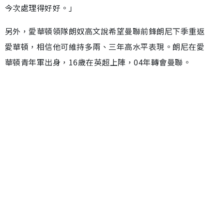
今次處理得好好。」
另外，愛華頓領隊朗奴高文說希望曼聯前鋒朗尼下季重返
愛華頓，相信他可維持多兩、三年高水平表現。朗尼在愛
華頓青年軍出身，16歲在英超上陣，04年轉會曼聯。