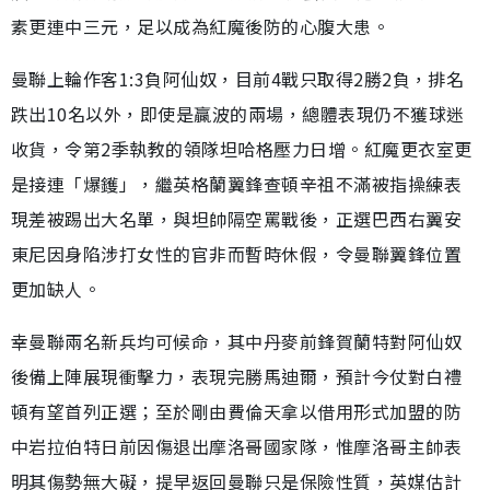
素更連中三元，足以成為紅魔後防的心腹大患。
曼聯上輪作客1:3負阿仙奴，目前4戰只取得2勝2負，排名
跌出10名以外，即使是贏波的兩場，總體表現仍不獲球迷
收貨，令第2季執教的領隊坦哈格壓力日增。紅魔更衣室更
是接連「爆鑊」，繼英格蘭翼鋒查頓辛祖不滿被指操練表
現差被踢出大名單，與坦帥隔空罵戰後，正選巴西右翼安
東尼因身陷涉打女性的官非而暫時休假，令曼聯翼鋒位置
更加缺人。
幸曼聯兩名新兵均可候命，其中丹麥前鋒賀蘭特對阿仙奴
後備上陣展現衝擊力，表現完勝馬迪爾，預計今仗對白禮
頓有望首列正選；至於剛由費倫天拿以借用形式加盟的防
中岩拉伯特日前因傷退出摩洛哥國家隊，惟摩洛哥主帥表
明其傷勢無大礙，提早返回曼聯只是保險性質，英媒估計