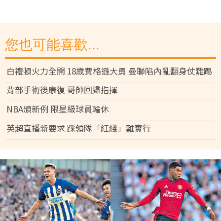
您也可能喜歡...
白禮頓火力全開 18歲費格遜大勇 曼聯陷內亂翻身仗難踢
背部手術後康復 哥帥回歸指揮
NBA頒新例 限星級球員輪休
英超直播新要求 踩領隊「紅綫」難實行