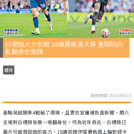
白禮頓火力全開 18歲費格遜大勇 曼聯陷內
亂翻身仗難踢
體育
發佈時間: 2023/09/15
曼聯英超開季4戰輸了兩場，且更衣室屢爆負面新聞，周六
主場對白禮頓急需一場翻身仗。作為近年奇兵，白禮頓已
展示可威脅勁旅的能力，18歲前鋒伊雲費格遜上輪對紐卡