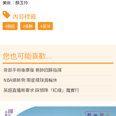
美術︰顏玉玲
內容標籤
英超
曼聯
足球
您也可能喜歡...
背部手術後康復 哥帥回歸指揮
NBA頒新例 限星級球員輪休
英超直播新要求 踩領隊「紅綫」難實行