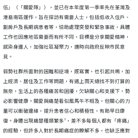
伍」（「關愛隊」），並已在本年度第一季率先在荃灣及
港島南區運作，旨在探訪有需要人士，包括低收入住戶、
劏房戶及長期病患者等，協助處理突發和緊急事故，具體
工作也因應地區需要而有所不同，目標是分享關愛精神，
感染身邊人，加強社區凝聚力，適時向政府反映市民意
見。
弱勢社群所面對的困難和逆境，既寫實，也引起共鳴，加
上經濟、居住及工作等問題，有遇上雨天總找不到打算的
無奈，生活上的各種痛苦和困擾，欠缺關心和支援下，勢
必影響健康。關愛與痛楚看似風馬牛不相及，但關心的力
量可以衝破邊緣，提升患者信心和積極性，有助早日康
復。身體出現痛楚種類繁多¹，差不多每個人都有「疼痛」
的經驗，但許多人對於長期痛症的瞭解不多，也缺乏應對