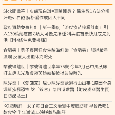
Sick問識答｜皮膚現白斑=真菌纏身？ 醫生教1方法分辨
汗斑vs白蝕 解析發作成因大不同
政府資助免費打針｜新一季度「流感疫苗接種計劃」引
入130萬劑疫苗 8類人可優先接種 科興疫苗最快月底先到
港【附4條件免費接種】
食腦蟲｜男子泰國狂食生醃海鮮染「食腦蟲」腸道嚴重
潰爛 反覆大出血休克險死
黎彼得離世｜黎彼得離世享年76歲 今年3月已中風臥床
好友鍾志光及盧宛茵透露黎彼得最後時光
陳浚霆｜《愛回家》風少陳浚霆歐遊行山出事 1原因全身
爆紅疹極恐怖 險「毀容」急回港求醫【附皮膚科醫生夏
日防蟲貼士】
KO脂肪肝｜女子每日食三文治變中度脂肪肝 早餐改吃1
款食物 半年激減15磅逆轉脂肪肝