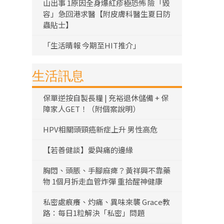
山出事 1原因全身爆紅疹極恐怖 險「毀
容」急回港求醫【附皮膚科醫生夏日防
蟲貼士】
「生活晴報 今期至HIT推介」
生活訊息
保單逆按自製長糧 | 充裕退休儲備 + 保
障家人GET！（附個案說明）
HPV相關頭頸癌新症上升 男性高危
【若善健談】愛與痛的邊緣
胸悶、頭脹、手腳麻痺？黃祥興不靠藥
物 1個月拆走血管炸彈 重拾醒神健康
私密處痕癢、灼痛、異味來襲 Grace教
路：每日1粒解決「私密」問題