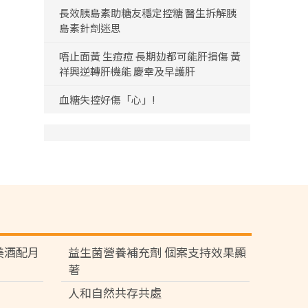
長效胰島素助糖友穩定控糖 醫生拆解胰
島素針劑迷思
唔止面黃 生痘痘 長期攰都可能肝損傷 黃
祥興逆轉肝機能 慶幸及早護肝
血糖失控好傷「心」!
苑 美酒配月
益生菌營養補充劑 個案支持效果顯
著
人和自然共存共處