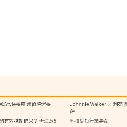
歐Style餐廳 超值燒烤餐
Johnnie Walker × 利
餅
醋有效控制糖尿？ 需注意5
科技縮短行業壽命