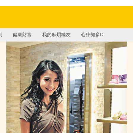
刊
健康財富
我的麻煩糖友
心律知多D