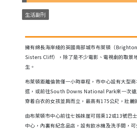
生活副刊
擁有綿長海岸綫的英國南部城市布萊頓（Bright
Sisters Cliff），除了是不少電影、電視劇的取
生。
布萊頓距離倫敦僅一小時車程，市中心設有大型商
逛，或前往South Downs National P
穿着白衣的女孩並肩而立，最高有175公尺，壯
由布萊頓市中心前往七姊妹崖可搭乘12或13號巴
中心，內裏有紀念品店，設有飲水機及洗手間，可