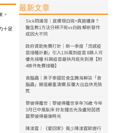
最新文章
來。
Sick問識答｜皮膚現白斑=真菌纏身？
醫生教1方法分辨汗斑vs白蝕 解析發作
力十足
成因大不同
政府資助免費打針｜新一季度「流感疫
苗接種計劃」引入130萬劑疫苗 8類人可
優先接種 科興疫苗最快月底先到港【附
4條件免費接種】
食腦蟲｜男子泰國狂食生醃海鮮染「食
腦蟲」腸道嚴重潰爛 反覆大出血休克險
死
黎彼得離世｜黎彼得離世享年76歲 今年
3月已中風臥床 好友鍾志光及盧宛茵透
露黎彼得最後時光
陳浚霆｜《愛回家》風少陳浚霆歐遊行