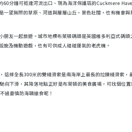
，約60分鐘可抵達河流出口、現為海洋保護區的Cuckmere Hav
是一望無際的草原、河道與層層山丘，景色壯闊，也有機會與
小朋友一起旅遊。城市地標布萊頓碼頭是英國維多利亞式碼頭
設施及機動遊戲，也有可供成人碰碰運氣的老虎機。
ip），這條全長300米的雙綫滑索是南海岸上最長的拉鍊綫滑索，
飛馳向下滑，其降落地點正好是布萊頓的美食廣場，可找個位置
，不過要慎防海鷗搶食呢！