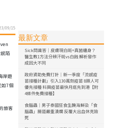
3/09/15
最新文章
en
Sick問識答｜皮膚現白斑=真菌纏身？
會感陌
醫生教1方法分辨汗斑vs白蝕 解析發作
成因大不同
政府資助免費打針｜新一季度「流感疫
海岸遊
苗接種計劃」引入130萬劑疫苗 8類人可
恍如7個
優先接種 科興疫苗最快月底先到港【附
4條件免費接種】
食腦蟲｜男子泰國狂食生醃海鮮染「食
的旅客
腦蟲」腸道嚴重潰爛 反覆大出血休克險
死