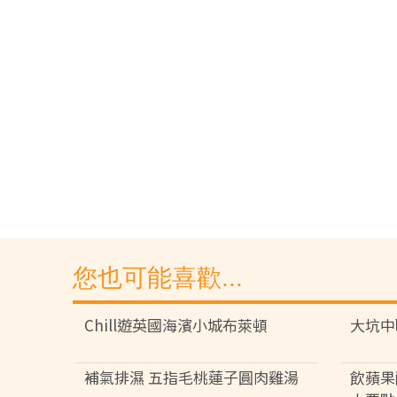
您也可能喜歡...
Chill遊英國海濱小城布萊頓
大坑中
補氣排濕 五指毛桃蓮子圓肉雞湯
飲蘋果