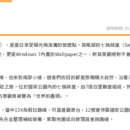
發佈時間: 202
on），是夏日享受陽光與海灘的旅遊點。其毗鄰的七姊妹崖（Sev
景地，更是Windows 7內置的Wallpaper之一，對其景觀絕對不
場，但來到南部小城，遊客們的目的都是想親親大自然，沿着
ark來一次遠足之旅。位於國家公園內的七姊妹崖，由7座白堊斷崖組成，
麗的景觀常被譽為「世界的盡頭」。
士，當中13X為假日路綫，可直達觀景台，12號會停靠國家公園
先在此整理補給裝備、索取地圖或向管理員查詢路綫。