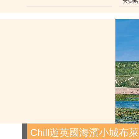
大要點
Chill遊英國海濱小城布