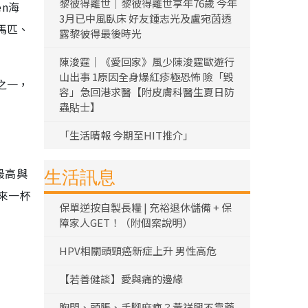
黎彼得離世｜黎彼得離世享年76歲 今年
en海
3月已中風臥床 好友鍾志光及盧宛茵透
馬匹、
露黎彼得最後時光
陳浚霆｜《愛回家》風少陳浚霆歐遊行
山出事 1原因全身爆紅疹極恐怖 險「毀
之一，
容」急回港求醫【附皮膚科醫生夏日防
蟲貼士】
「生活晴報 今期至HIT推介」
最高與
生活訊息
來一杯
保單逆按自製長糧 | 充裕退休儲備 + 保
障家人GET！（附個案說明）
HPV相關頭頸癌新症上升 男性高危
【若善健談】愛與痛的邊緣
胸悶、頭脹、手腳麻痺？黃祥興不靠藥