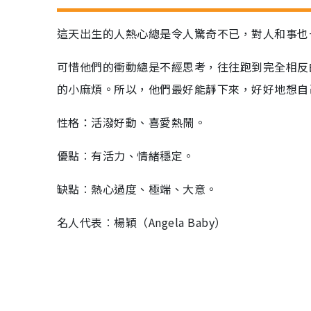
這天出生的人熱心總是令人驚奇不已，對人和事也
可惜他們的衝動總是不經思考，往往跑到完全相反
的小麻煩。所以，他們最好能靜下來，好好地想自
性格：活潑好動、喜愛熱鬧。
優點︰有活力、情緒穩定。
缺點︰熱心過度、極端、大意。
名人代表︰楊穎（Angela Baby）