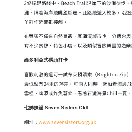
3條遠足路綫中，Beach Trail沿崖下的沙灘徒步
灘，隔着海岸綫眺望斷崖。此路綫遊人較多，沿途
羊群作近距離接觸。
布萊頓不僅有自然景觀，其海濱城市也十分適合與
有不少食肆、特色小店，以及類似冒險樂園的遊樂
維多利亞式碼頭打卡
喜歡刺激的還可一試布萊頓滑索（Brighton Z
最低點有24米的落差，可兩人同時一起沿着海邊
雪榚、啤酒或炸魚薯條，看着石灘海景Chill一夏
七姊妹崖 Seven Sisters Cliff
網址︰
www.sevensisters.org.uk