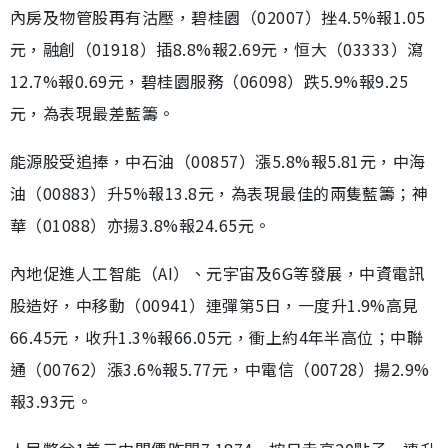
內房及物管股再有沽壓，碧桂園（02007）挫4.5%報1.05
元，融創（01918）插8.8%報2.69元，恒大（03333）瀉
12.7%報0.69元，碧桂園服務（06098）跌5.9%報9.25
元，為表現最差藍籌。
能源股受追捧，中石油（00857）漲5.8%報5.81元，中海
油（00883）升5%報13.8元，為表現最佳的兩隻藍籌；神
華（01088）亦揚3.8%報24.65元。
內地促進人工智能（AI）、元宇宙及6G等發展，中資電訊
股造好，中移動（00941）連彈第5日，一度升1.9%高見
66.45元，收升1.3%報66.05元，衝上約4年半高位；中聯
通（00762）漲3.6%報5.77元，中電信（00728）揚2.9%
報3.93元。