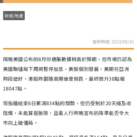
財經/地產
發佈時間: 2023/09/15
隔晚美國公布的8月份通脹數據稍高於預期，但市場仍認為
美國聯儲局下周將暫停加息，美股個別發展，美期在亞洲
時段造好，港股昨跟隨高開後曾倒跌，最終微升38點報
18047點。
恒指雖結束6日累瀉834點的頹勢，但仍受制於20天綫及收
陰燭，未能算是脫險，且看人行昨晚宣布的降準能否令大
市向上破僵局。