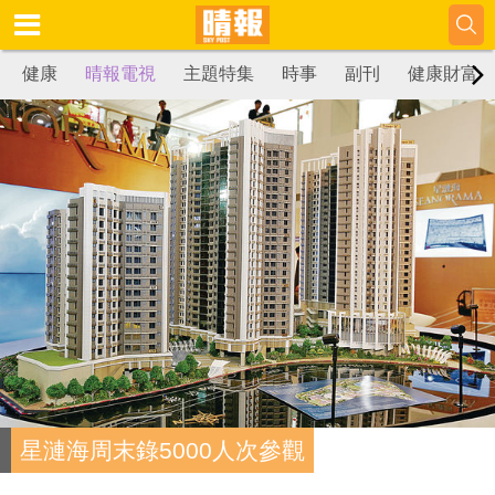
健康
晴報電視
主題特集
時事
副刊
健康財富
星漣海周末錄5000人次參觀