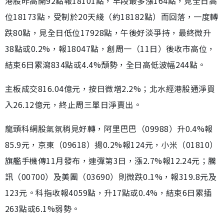
港股昨高開92點報18101點，早段最多漲164點，見全日高
位18173點，受制於20天綫（約18182點）而回落，一度轉
跌80點，見全日低位17928點，午後好淡爭持，最終微升
38點或0.2%，報18047點，創周一（11日）後收市高位，
結束6日累瀉834點或4.4%頹勢，全日高低波幅244點。
主板成交816.04億元，按日微增2.2%；北水經港股通淨買
入26.12億元，終止周三單日淨賣出。
龍頭科網股氣氛稍見好轉，阿里巴巴（09988）升0.4%報
85.9元，京東（09618）揚0.2%報124元，小米（01810）
旗艦手機傳11月發布，連彈第3日，漲2.7%報12.24元；騰
訊（00700）及美團（03690）則微跌0.1%，報319.8元及
123元。科指收報4059點，升17點或0.4%，結束6日累插
263點或6.1%弱勢。