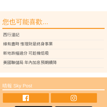
您也可能喜歡...
西行漫記
緣有盡時 惟理財是終身事業
新地跌幅過分 可趁機低吸
美國聯儲局 年內加息預期續降
晴報 Sky Post