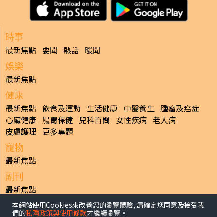
時事
最新焦點
要聞
熱話
暖聞
娛樂
最新焦點
健康
最新焦點
飲食及運動
生活健康
中醫養生
腫瘤及癌症
心臟健康
腸胃保健
兒科百問
女性疾病
老人病
皮膚護理
更多專題
寵物
最新焦點
副刊
最新焦點
本網站使用Cookies來改善您的瀏覽體驗, 請確定您同意及接受我
日報
們的
私隱政策與使用條款
才繼續瀏覽。