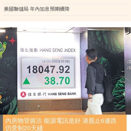
美國聯儲局 年內加息預期續降
內房物管捱沽 能源電訊造好 港股止6連跌
仍受制20天綫