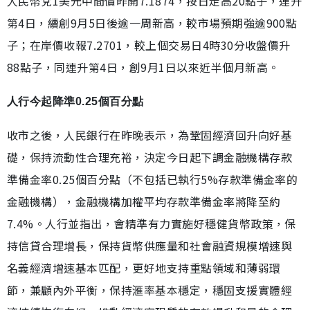
人民幣兌1美元中間價昨開7.1874，按日走高20點子，連升
第4日，續創9月5日後逾一周新高，較市場預期強逾900點
子；在岸價收報7.2701，較上個交易日4時30分收盤價升
88點子，同連升第4日，創9月1日以來近半個月新高。
人行今起降準0.25個百分點
收市之後，人民銀行在昨晚表示，為鞏固經濟回升向好基
礎，保持流動性合理充裕，決定今日起下調金融機構存款
準備金率0.25個百分點（不包括已執行5%存款準備金率的
金融機構），金融機構加權平均存款準備金率將降至約
7.4%。人行並指出，會精準有力實施好穩健貨幣政策，保
持信貸合理增長，保持貨幣供應量和社會融資規模增速與
名義經濟增速基本匹配，更好地支持重點領域和薄弱環
節，兼顧內外平衡，保持滙率基本穩定，穩固支援實體經