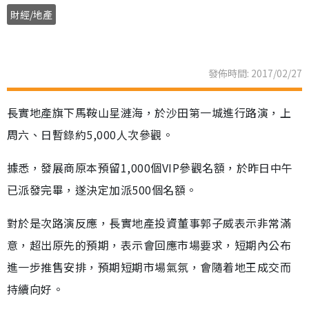
財經/地產
發佈時間: 2017/02/27
長實地產旗下馬鞍山星漣海，於沙田第一城進行路演，上
周六、日暫錄約5,000人次參觀。
據悉，發展商原本預留1,000個VIP參觀名額，於昨日中午
已派發完畢，遂決定加派500個名額。
對於是次路演反應，長實地產投資董事郭子威表示非常滿
意，超出原先的預期，表示會回應市場要求，短期內公布
進一步推售安排，預期短期市場氣氛，會隨着地王成交而
持續向好。