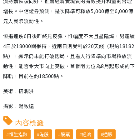
濟持續恢復向好，推動經濟實現質的有效提升和量的合理
增長。中信證券預測，是次降準可釋放5,000億至6,000億
元人民幣流動性。
恒指連跌6日後昨終見反彈，惟幅度不大且呈陰燭，另連續
4日於18000關爭持，近兩日則受制於20天綫（現約18182
點），顯示仍未能打破悶局，且看人行降準向市場釋放流
動性，能否令大市向上突破，首個阻力位為8月起形成的下
降軌，目前在約18500點。
美術︰招潤洪
攝影︰湯致遠
內容標籤
恒生指數
港股
股票
經濟
通脹