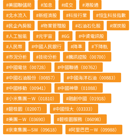
美國聯儲局
加息
成交
港股通
北水流入
新經濟股
科技行業
恒生科技指數
民企內房股
物業管理股
石油石化股
煤炭股
人工智能
元宇宙
6G
中資電訊股
人民幣
中國人民銀行
降準
下降軌
市況分析
技術分析
騰訊控股（00700）
中國電信（00728）
中國聯通（00762）
中國石油股份（00857）
中國海洋石油（00883）
中國移動（00941）
中國神華（01088）
小米集團－W（01810）
融創中國（01918）
碧桂園（02007）
中國恒大（03333）
美團－W（03690）
碧桂園服務（06098）
京東集團—SW（09618）
阿里巴巴－W（09988）