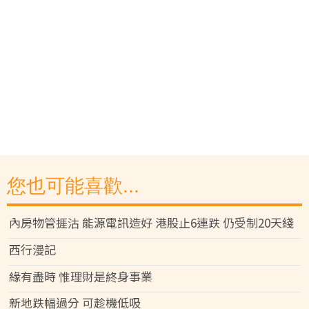
您也可能喜歡...
內房物管捱沽 能源電訊造好 港股止6連跌 仍受制20天綫
西行漫記
緣有盡時 惟理財是終身事業
新地跌幅過分 可趁機低吸