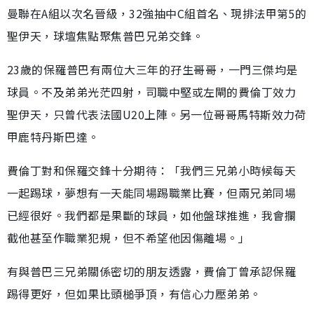
曼聯在A組以次名晉級，32強抽中C組首名、現排法甲第5的
聖伊天，球壇焦點聚焦普巴兄弟交鋒。
23歲的保羅普巴有兩位大三年的孖生哥哥，一門三傑均是
球員。不及弟弟光茫四射，司職中堅或左閘的費倫丁效力
聖伊天，只曾代表法國U20上陣。另一位哥哥馬特斯效力荷
甲鹿特丹斯巴達。
費倫丁對和保羅交鋒十分期待：「我們三兄弟小時候每天
一起踢球，夢想有一天能同場踢職業比賽，但兩兄弟同場
已經很好。我們都是果斷的球員，如他盤球推進，我會攔
截他甚至作職業犯規，但不希望他因傷離場。」
有與普巴三兄弟關係密切的朋友透露，費倫丁曾承認保羅
踢得更好，但如果比頭槌爭頂，有信心力壓弟弟。