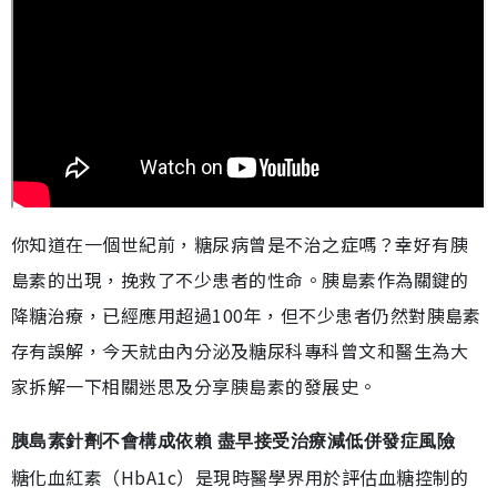
你知道在一個世紀前，糖尿病曾是不治之症嗎？幸好有胰
島素的出現，挽救了不少患者的性命。胰島素作為關鍵的
降糖治療，已經應用超過100年，但不少患者仍然對胰島素
存有誤解，今天就由內分泌及糖尿科專科曾文和醫生為大
家拆解一下相關迷思及分享胰島素的發展史。
胰島素針劑不會構成依賴 盡早接受治療減低併發症風險
糖化血紅素（HbA1c）是現時醫學界用於評估血糖控制的