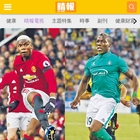
健康
晴報電視
主題特集
時事
副刊
健康財富