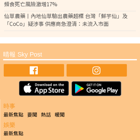
頻食死亡風險激增17%
仙草農藥丨內地仙草驗出農藥超標 台灣「鮮芋仙」及
「CoCo」疑涉事 供應商急澄清：未流入市面
晴報 Sky Post
時事
最新焦點
要聞
熱話
暖聞
娛樂
最新焦點