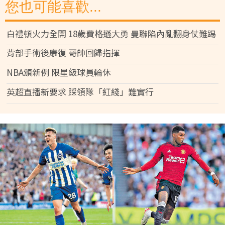
您也可能喜歡...
白禮頓火力全開 18歲費格遜大勇 曼聯陷內亂翻身仗難踢
背部手術後康復 哥帥回歸指揮
NBA頒新例 限星級球員輪休
英超直播新要求 踩領隊「紅綫」難實行