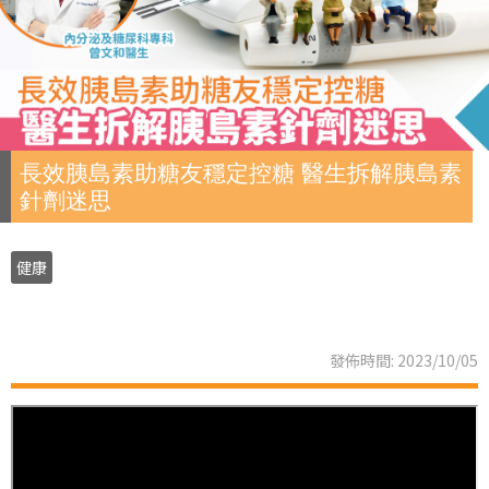
長效胰島素助糖友穩定控糖 醫生拆解胰島素
針劑迷思
健康
發佈時間: 2023/10/05