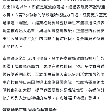
跌出10名以外，即使是贏波的兩場，總體表現仍不獲球迷
收貨，令第2季執教的領隊坦哈格壓力日增。紅魔更衣室更
是接連「爆鑊」，繼英格蘭翼鋒查頓辛祖不滿被指操練表
現差被踢出大名單，與坦帥隔空罵戰後，正選巴西右翼安
東尼因身陷涉打女性的官非而暫時休假，令曼聯翼鋒位置
更加缺人。
幸曼聯兩名新兵均可候命，其中丹麥前鋒賀蘭特對阿仙奴
後備上陣展現衝擊力，表現完勝馬迪爾，預計今仗對白禮
頓有望首列正選；至於剛由費倫天拿以借用形式加盟的防
中岩拉伯特日前因傷退出摩洛哥國家隊，惟摩洛哥主帥表
明其傷勢無大礙，提早返回曼聯只是保險性質，英媒估計
他亦可列入對白禮頓的名單，在奧脫福「地標」登場。
賀蘭特勢正選 岩拉伯特可候命