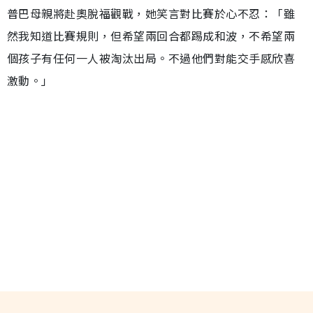
普巴母親將赴奧脫福觀戰，她笑言對比賽於心不忍：「雖
然我知道比賽規則，但希望兩回合都踢成和波，不希望兩
個孩子有任何一人被淘汰出局。不過他們對能交手感欣喜
激動。」