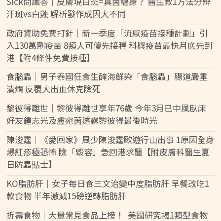
Sick問識答｜皮膚現白斑=真菌纏身？ 醫生教1方法分辨
汗斑vs白蝕 解析發作成因大不同
政府資助免費打針｜新一季度「流感疫苗接種計劃」引
入130萬劑疫苗 8類人可優先接種 科興疫苗最快月底先到
港【附4條件免費接種】
食腦蟲｜男子泰國狂食生醃海鮮染「食腦蟲」腸道嚴重
潰爛 反覆大出血休克險死
黎彼得離世｜黎彼得離世享年76歲 今年3月已中風臥床
好友鍾志光及盧宛茵透露黎彼得最後時光
陳浚霆｜《愛回家》風少陳浚霆歐遊行山出事 1原因全身
爆紅疹極恐怖 險「毀容」急回港求醫【附皮膚科醫生夏
日防蟲貼士】
KO脂肪肝｜女子每日食三文治變中度脂肪肝 早餐改吃1
款食物 半年激減15磅逆轉脂肪肝
折壽食物｜大量常見食品上榜！ 美國研究揭1類型食物