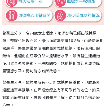
曾醫生分享一名74歲女士個案，她求診時已經出現糖尿
眼，腎臟也出現問題，糖化血紅素更達10.8%。由於情況相
當嚴重，醫生建議她使用胰島素惟遭拒絕，唯有使用口服
藥物，但糖化血紅素仍然未達理想水平。最後醫生建議她
使用混合型胰島素，一段時間後，她的糖化血紅素成功降
至理想水平，腎功能亦有所改善。
曾醫生分享，雖然現時有不少新式糖尿病藥物，但胰島素
經歷過百年發展，在降糖治療上有不可取代的地位。如果
對於治療有疑問，患者可向醫生了解，從而制訂合適治療
方案。