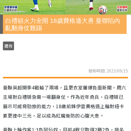
白禮頓火力全開 18歲費格遜大勇 曼聯陷內
亂翻身仗難踢
體育
發佈時間: 2023/09/15
曼聯英超開季4戰輸了兩場，且更衣室屢爆負面新聞，周六
主場對白禮頓急需一場翻身仗。作為近年奇兵，白禮頓已
展示可威脅勁旅的能力，18歲前鋒伊雲費格遜上輪對紐卡
素更連中三元，足以成為紅魔後防的心腹大患。
曼聯上輪作客1:3負阿仙奴，目前4戰只取得2勝2負，排名