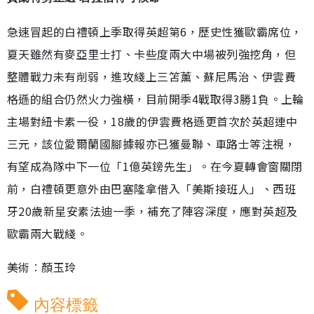
急速冒起的白禮頓上季取得英超第6，歷史性獲歐霸席位，
夏天雖然有麥亞里士打、卡些度兩大中場被列強挖角，但
整體戰力未有削弱，進攻綫上三笘薰、蘇尼馬治、伊雲費
格遜的組合仍然火力強橫，目前開季4戰取得3勝1負。上輪
主場對紐卡素一役，18歲的伊雲費格遜更首次於英超連中
三元，該位愛爾蘭國腳據報亦已獲曼聯、車路士等注視，
有望成為隊中下一位「1億英鎊先生」。在今夏轉會窗關閉
前，白禮頓更意外由巴塞隆拿借入「美斯接班人」、西班
牙20歲新星安素法迪一季，補充了陣容深度，應對英超及
歐霸兩大戰綫。
美術︰顏玉玲
內容標籤