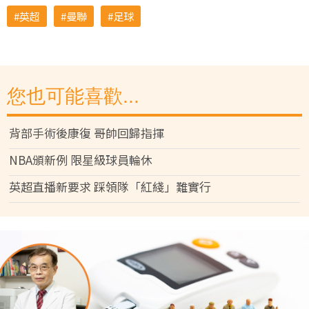
英超
曼聯
足球
您也可能喜歡...
背部手術後康復 哥帥回歸指揮
NBA頒新例 限星級球員輪休
英超直播新要求 踩領隊「紅綫」難實行