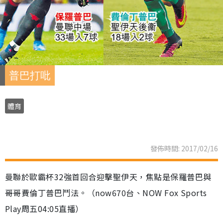
普巴打吡
體育
發佈時間: 2017/02/16
曼聯於歐霸杯32強首回合迎擊聖伊天，焦點是保羅普巴與
哥哥費倫丁普巴鬥法。（now670台、NOW Fox Sports
Play周五04:05直播）