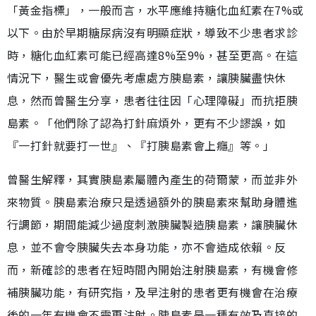
「黃金指標」，一般而言，水平應維持糖化血紅素在7%或
以下。由於早期糖尿病沒有明顯症狀，導致不少患者求診
時，糖化血紅素可能已經高達8%至9%，甚至更高。在這
情況下，醫生或會優先考慮處方胰島素，讓胰臟盡快休
息，然而曾醫生分享，患者往往因「心理障礙」而抗拒胰
島素。「他們除了認為打針麻煩外，更有不少謬誤，如
『一打針就要打一世』、『打胰島素會上癮』等。」
曾醫生解釋，其實胰島素屬體內產生的荷爾蒙，而並非外
來物質。胰島素治療只是透過額外的胰島素來幫助身體進
行調節，期間能減少過度刺激胰臟製造胰島素，讓胰臟休
息，並不會令胰臟失去本身功能，亦不會造成依賴。反
而，新確診的患者在短時間內開始注射胰島素，有機會修
補胰臟功能，有研究指，及早注射的患者更有機會在治療
後的一年有機會不需再注射。胰島素是一種有效及直接的