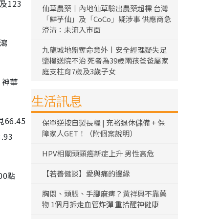
及123
仙草農藥丨內地仙草驗出農藥超標 台灣
「鮮芋仙」及「CoCo」疑涉事 供應商急
澄清：未流入市面
）瀉
九龍城地盤奪命意外丨安全經理疑失足
墮樓送院不治 死者為39歲兩孩爸爸屬家
庭支柱育7歲及3歲子女
；神華
生活訊息
6.45
保單逆按自製長糧 | 充裕退休儲備 + 保
障家人GET！（附個案說明）
.93
HPV相關頭頸癌新症上升 男性高危
【若善健談】愛與痛的邊緣
00點
胸悶、頭脹、手腳麻痺？黃祥興不靠藥
物 1個月拆走血管炸彈 重拾醒神健康