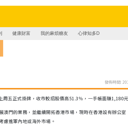
刊
健康財富
我的麻煩糖友
心律知多D
場
發佈時間: 201
周五正式掛牌，收市較招股價高51.3％，一手帳面賺1,180
展澳門的業務，並繼續開拓香港市場，現時在香港設有辦公室
考慮進軍內地或海外市場。