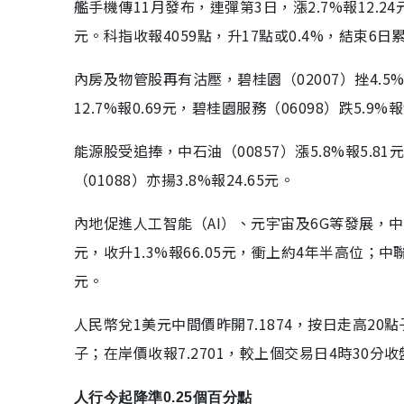
艦手機傳11月發布，連彈第3日，漲2.7%報12.24元
元。科指收報4059點，升17點或0.4%，結束6日累
內房及物管股再有沽壓，碧桂園（02007）挫4.5%報1
12.7%報0.69元，碧桂園服務（06098）跌5.9
能源股受追捧，中石油（00857）漲5.8%報5.8
（01088）亦揚3.8%報24.65元。
內地促進人工智能（AI）、元宇宙及6G等發展，中資
元，收升1.3%報66.05元，衝上約4年半高位；中聯通（
元。
人民幣兌1美元中間價昨開7.1874，按日走高20
子；在岸價收報7.2701，較上個交易日4時30分
人行今起降準0.25個百分點