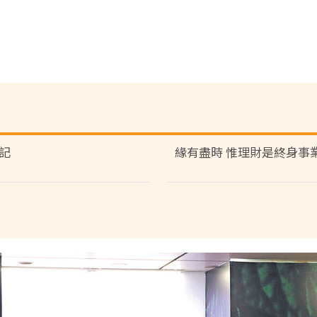
記
緣有盡時 惟理財是終身事