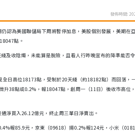
發佈時間: 202
場仍認為美國聯儲局下周將暫停加息，美股個別發展，美期在
8047點。
0天綫及收陰燭，未能算是脫險，且看人行昨晚宣布的降準能否
見全日高位18173點，受制於20天綫（約18182點）而回落，
微升38點或0.2%，報18047點，創周一（11日）後收市高位
港股通淨買入26.12億元，終止周三單日淨賣出。
%報85.9元，京東（09618）揚0.2%報124元，小米（018