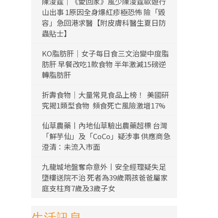
陳浚霆｜《愛回家》風少陳浚霆歐遊行
山出事 1原因全身爆紅疹極恐怖 險「毀
容」急回港求醫【附皮膚科醫生夏日防
蟲貼士】
KO脂肪肝｜女子每日食三文治變中度脂
肪肝 早餐改吃1款食物 半年激減15磅逆
轉脂肪肝
折壽食物｜大量常見食品上榜！ 美國研
究揭1類型食物 頻食死亡風險激增17%
仙草農藥丨內地仙草驗出農藥超標 台灣
「鮮芋仙」及「CoCo」疑涉事 供應商急
澄清：未流入市面
九龍城地盤奪命意外丨安全經理疑失足
墮樓送院不治 死者為39歲兩孩爸爸屬家
庭支柱育7歲及3歲子女