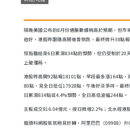
隔晚美國公布的8月份通脹數據稍高於預期，但市
造好，港股昨跟隨高開後曾倒跌，最終微升38點報1
恒指雖結束6日累瀉834點的頹勢，但仍受制於2
上破僵局。
港股昨高開92點報18101點，早段最多漲164點，
80點，見全日低位17928點，午後好淡爭持，最終
日累瀉834點或4.4%頹勢，全日高低波幅244點。
主板成交816.04億元，按日微增2.2%；北水經
龍頭科網股氣氛稍見好轉，阿里巴巴（09988）升0.4