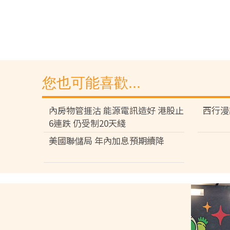
您也可能喜歡...
內房物管捱沽 能源電訊造好 港股止
西行漫
6連跌 仍受制20天綫
美國聯儲局 年內加息預期續降