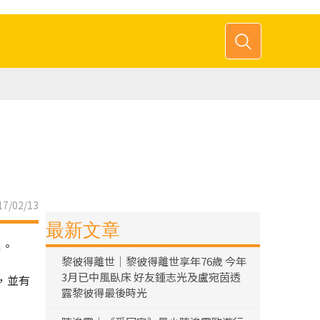
7/02/13
最新文章
元。
黎彼得離世｜黎彼得離世享年76歲 今年
3月已中風臥床 好友鍾志光及盧宛茵透
，並有
露黎彼得最後時光