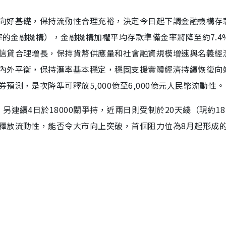
向好基礎，保持流動性合理充裕，決定今日起下調金融機構存
金率的金融機構），金融機構加權平均存款準備金率將降至約7.4
信貸合理增長，保持貨幣供應量和社會融資規模增速與名義經
內外平衡，保持滙率基本穩定，穩固支援實體經濟持續恢復向
測，是次降準可釋放5,000億至6,000億元人民幣流動性。
連續4日於18000關爭持，近兩日則受制於20天綫（現約181
釋放流動性，能否令大市向上突破，首個阻力位為8月起形成