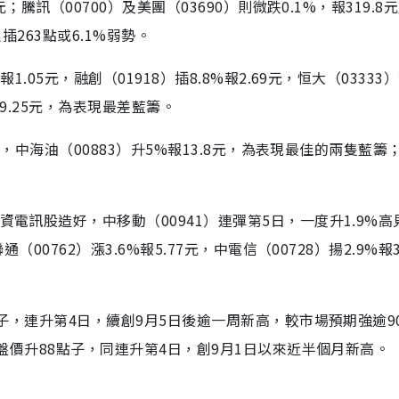
；騰訊（00700）及美團（03690）則微跌0.1%，報319.8元
插263點或6.1%弱勢。
.05元，融創（01918）插8.8%報2.69元，恒大（03333
%報9.25元，為表現最差藍籌。
1元，中海油（00883）升5%報13.8元，為表現最佳的兩隻藍籌
電訊股造好，中移動（00941）連彈第5日，一度升1.9%高見6
00762）漲3.6%報5.77元，中電信（00728）揚2.9%報3
點子，連升第4日，續創9月5日後逾一周新高，較市場預期強逾9
收盤價升88點子，同連升第4日，創9月1日以來近半個月新高。