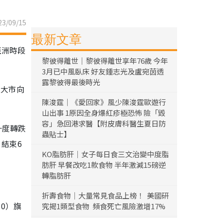
3/09/15
最新文章
亞洲時段
黎彼得離世｜黎彼得離世享年76歲 今年
3月已中風臥床 好友鍾志光及盧宛茵透
露黎彼得最後時光
令大市向
陳浚霆｜《愛回家》風少陳浚霆歐遊行
山出事 1原因全身爆紅疹極恐怖 險「毀
容」急回港求醫【附皮膚科醫生夏日防
一度轉跌
蟲貼士】
，結束6
KO脂肪肝｜女子每日食三文治變中度脂
肪肝 早餐改吃1款食物 半年激減15磅逆
轉脂肪肝
折壽食物｜大量常見食品上榜！ 美國研
10）旗
究揭1類型食物 頻食死亡風險激增17%