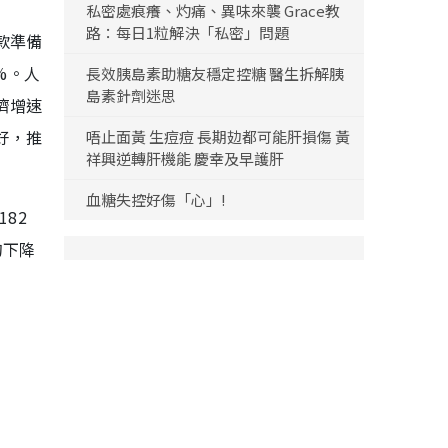
私密處痕癢、灼痛、異味來襲 Grace教
路：每日1粒解決「私密」問題
款準備
%。人
長效胰島素助糖友穩定控糖 醫生拆解胰
島素針劑迷思
濟增速
好，推
唔止面黃 生痘痘 長期攰都可能肝損傷 黃
祥興逆轉肝機能 慶幸及早護肝
血糖失控好傷「心」!
82
的下降