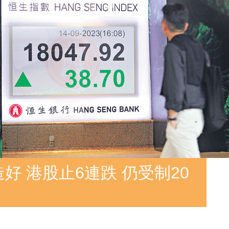
好 港股止6連跌 仍受制20