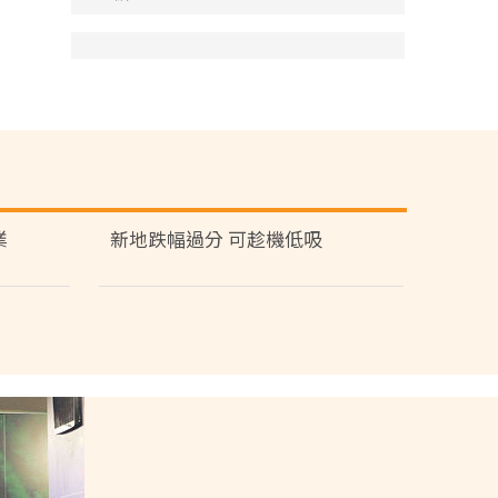
業
新地跌幅過分 可趁機低吸