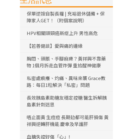
生活訊息
保單逆按自製長糧 | 充裕退休儲備 + 保
障家人GET！（附個案說明）
HPV相關頭頸癌新症上升 男性高危
【若善健談】愛與痛的邊緣
胸悶、頭脹、手腳麻痺？黃祥興不靠藥
物 1個月拆走血管炸彈 重拾醒神健康
私密處痕癢、灼痛、異味來襲 Grace教
路：每日1粒解決「私密」問題
長效胰島素助糖友穩定控糖 醫生拆解胰
島素針劑迷思
唔止面黃 生痘痘 長期攰都可能肝損傷 黃
祥興逆轉肝機能 慶幸及早護肝
血糖失控好傷「心」!