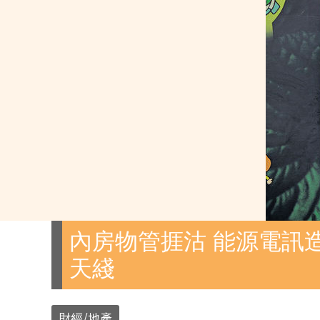
內房物管捱沽 能源電訊造
天綫
財經/地產