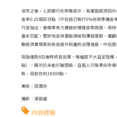
收市之後，人民銀行在昨晚表示，為鞏固經濟回升
金率0.25個百分點（不包括已執行5%存款準備
行並指出，會精準有力實施好穩健貨幣政策，保持
基本匹配，更好地支持重點領域和薄弱環節，兼顧
動經濟實現質的有效提升和量的合理增長。中信證券預
恒指連跌6日後昨終見反彈，惟幅度不大且呈陰燭，另
點），顯示仍未能打破悶局，且看人行降準向市場
軌，目前在約18500點。
美術︰招潤洪
攝影︰湯致遠
內容標籤