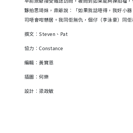
早前鼎爺接受雜誌訪問，被問到如果能夠揀拍檔，
夥拍思琦妹，鼎爺說︰「如果我話唔得，我好小器
司唔會咁戇居。我同佢無仇，個仔（李泳豪）同佢
撰文︰Steven、Pat
協力︰Constance
編輯︰黃寶恩
插圖︰何樂
設計︰梁政敏