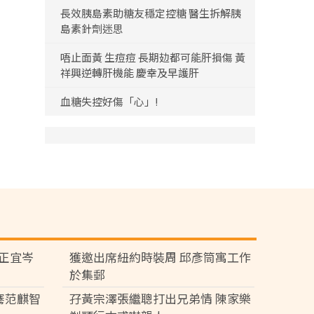
長效胰島素助糖友穩定控糖 醫生拆解胰
島素針劑迷思
唔止面黃 生痘痘 長期攰都可能肝損傷 黃
祥興逆轉肝機能 慶幸及早護肝
血糖失控好傷「心」!
黃正宜岑
獲邀出席紐約時裝周 邱彥筒寓工作
於集郵
騫范麒智
孖黃宗澤張繼聰打出兄弟情 陳家樂