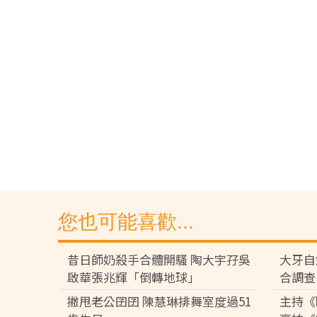
您也可能喜歡...
昔日師奶殺手合體開騷 陶大宇孖吳
大牙自
啟華張兆輝「倒轉地球」
合調查
撇甩老公囝囝 陳慧琳排舞室度過51
主持《