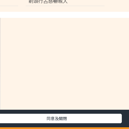
剃頭行古惑嚇親人
同意及關閉