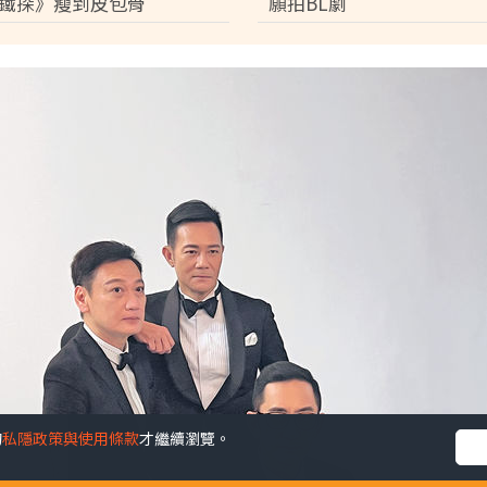
鐵探》瘦到皮包骨
願拍BL劇
的
私隱政策與使用條款
才繼續瀏覽。