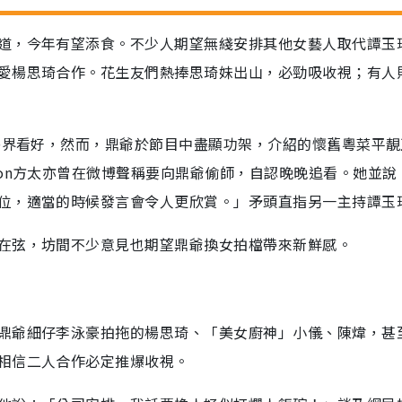
道，今年有望添食。不少人期望無綫安排其他女藝人取代譚玉
愛楊思琦合作。花生友們熱捧思琦妹出山，必勁吸收視；有人
被外界看好，然而，鼎爺於節目中盡顯功架，介紹的懷舊粵菜平
on方太亦曾在微博聲稱要向鼎爺偷師，自認晚晚追看。她並說
位，適當的時候發言會令人更欣賞。」矛頭直指另一主持譚玉
在弦，坊間不少意見也期望鼎爺換女拍檔帶來新鮮感。
鼎爺細仔李泳豪拍拖的楊思琦、「美女廚神」小儀、陳煒，甚
相信二人合作必定推爆收視。