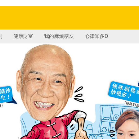
刊
健康財富
我的麻煩糖友
心律知多D