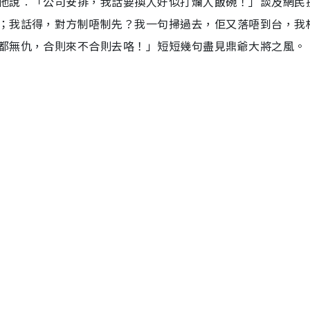
他說︰「公司安排，我話要換人好似打爛人飯碗！」談及網民
；我話得，對方制唔制先？我一句掃過去，佢又落唔到台，我
都無仇，合則來不合則去咯！」短短幾句盡見鼎爺大將之風。