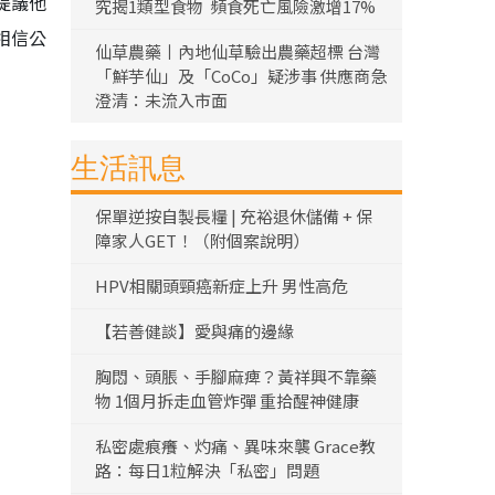
提議他
究揭1類型食物 頻食死亡風險激增17%
相信公
仙草農藥丨內地仙草驗出農藥超標 台灣
「鮮芋仙」及「CoCo」疑涉事 供應商急
澄清：未流入市面
生活訊息
保單逆按自製長糧 | 充裕退休儲備 + 保
障家人GET！（附個案說明）
HPV相關頭頸癌新症上升 男性高危
【若善健談】愛與痛的邊緣
胸悶、頭脹、手腳麻痺？黃祥興不靠藥
物 1個月拆走血管炸彈 重拾醒神健康
私密處痕癢、灼痛、異味來襲 Grace教
路：每日1粒解決「私密」問題