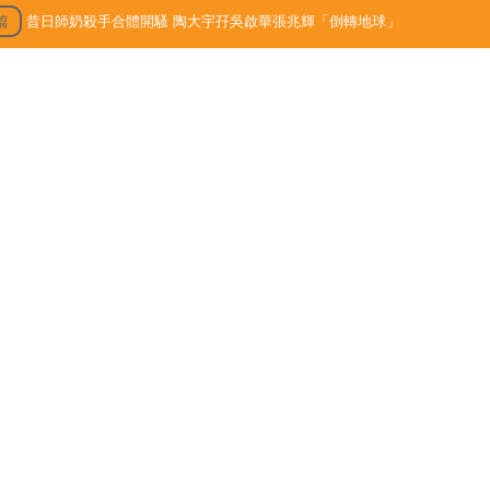
篇
昔日師奶殺手合體開騷 陶大宇孖吳啟華張兆輝「倒轉地球」
3/09/15
最新文章