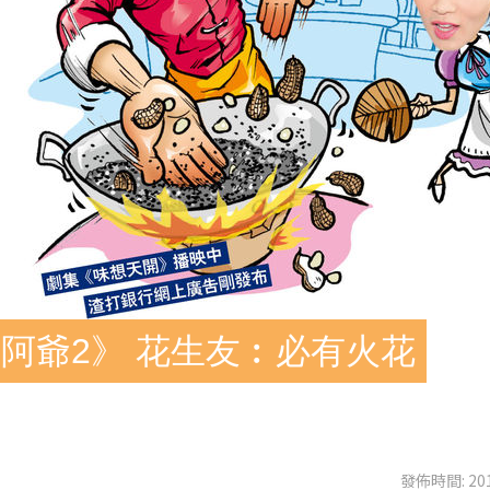
阿爺2》 花生友︰必有火花
發佈時間: 201