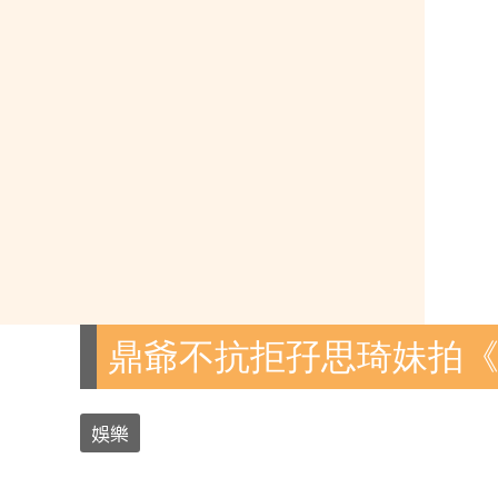
鼎爺不抗拒孖思琦妹拍《
娛樂