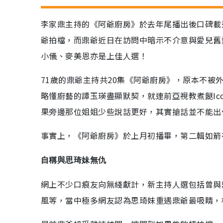
李家鼎主持的《阿爺廚房》於去年尾播出後口碑載
爺拍檔，而鼎爺近日在訪問中暗示不介意與愛兒舊
小儀、麥美恩亦是上佳人選！
71歲的鼎爺主持共20集《阿爺廚房》，原本不
略懂廚藝的譚玉瑛盡顯默契，就連前亞視教煮餸Ic
果旁邊那位姐姐少些說話更好，其實搶話並不能出
事實上，《阿爺廚房》於上月初播畢，第二輯如箭
自稱與思琦妹無仇
網上不少口痕友向無綫獻計，新主持人選包括曾與
風等，當中極多網友認為思琦妹重遇鼎爺最吸睛，