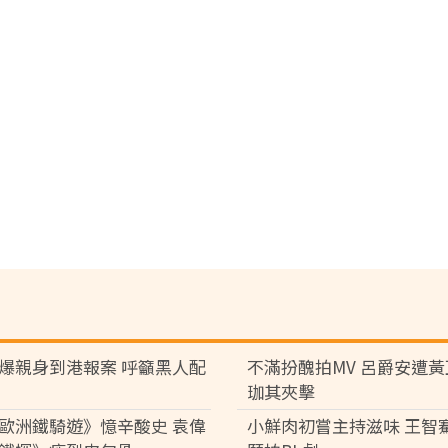
爆親身到港報案 呼籲黑人配
不滿扮醜拍MV 呂爵安遭
珈其夾擊
歐洲鐵騎遊》憶辛酸史 袁偉
小鮮肉初嘗主持滋味 王智