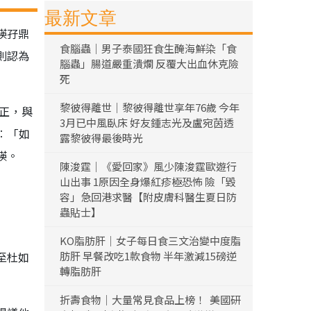
最新文章
瑛孖鼎
食腦蟲｜男子泰國狂食生醃海鮮染「食
則認為
腦蟲」腸道嚴重潰爛 反覆大出血休克險
死
黎彼得離世｜黎彼得離世享年76歲 今年
靚正，與
3月已中風臥床 好友鍾志光及盧宛茵透
︰「如
露黎彼得最後時光
瑛。
陳浚霆｜《愛回家》風少陳浚霆歐遊行
山出事 1原因全身爆紅疹極恐怖 險「毀
容」急回港求醫【附皮膚科醫生夏日防
蟲貼士】
KO脂肪肝｜女子每日食三文治變中度脂
至杜如
肪肝 早餐改吃1款食物 半年激減15磅逆
轉脂肪肝
折壽食物｜大量常見食品上榜！ 美國研