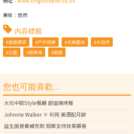
網址︰
www.brightonpier.co.uk
美術︰悠然
內容標籤
旅遊資訊
戶外探索
文娛藝術
大自然
公園
遊樂場
英國
您也可能喜歡...
大坑中歐Style餐廳 超值燒烤餐
Johnnie Walker × 利苑 美酒配月餅
益生菌營養補充劑 個案支持效果顯著