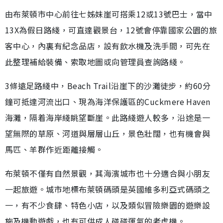
由布萊頓市中心前往七姊妹崖可搭乘12或13號巴士，當中
13X為假日路綫，可直達觀景台，12號會停靠國家公園的旅
客中心，內裏有紀念品店，設有飲水機及洗手間，可先在
此整理補給裝備、索取地圖或向管理員查詢路綫。
3條遠足路綫中，Beach Trail沿崖下的沙灘徒步，約60分
鐘可抵達河流出口、現為海洋保護區的Cuckmere Haven
海灘，隔着海岸綫眺望斷崖。此路綫遊人較多，沿途是一
望無際的草原、河道與層層山丘，景色壯闊，也有機會與
馬匹、羊群作近距離接觸。
布萊頓不僅有自然景觀，其海濱城市也十分適合與小朋友
一起旅遊。城市地標布萊頓碼頭是英國維多利亞式碼頭之
一，有不少食肆、特色小店，以及類似冒險樂園的遊樂設
施及機動遊戲，也有可供成人碰碰運氣的老虎機。