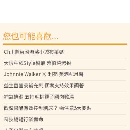
您也可能喜歡...
Chill遊英國海濱小城布萊頓
大坑中歐Style餐廳 超值燒烤餐
Johnnie Walker × 利苑 美酒配月餅
益生菌營養補充劑 個案支持效果顯著
補氣排濕 五指毛桃蓮子圓肉雞湯
飲蘋果醋有效控制糖尿？ 需注意5大要點
科技縮短行業壽命