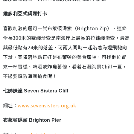
維多利亞式碼頭打卡
喜歡刺激的還可一試布萊頓滑索（Brighton Zip），這條
全長300米的雙綫滑索是南海岸上最長的拉鍊綫滑索，最高
與最低點有24米的落差，可兩人同時一起沿着海邊飛馳向
下滑，其降落地點正好是布萊頓的美食廣場，可找個位置
來一杯雪榚、啤酒或炸魚薯條，看着石灘海景Chill一夏，
不過要慎防海鷗搶食呢！
七姊妹崖 Seven Sisters Cliff
網址︰
www.sevensisters.org.uk
布萊頓碼頭 Brighton Pier