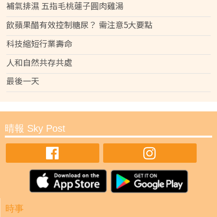
補氣排濕 五指毛桃蓮子圓肉雞湯
飲蘋果醋有效控制糖尿？ 需注意5大要點
科技縮短行業壽命
人和自然共存共處
最後一天
晴報 Sky Post
時事