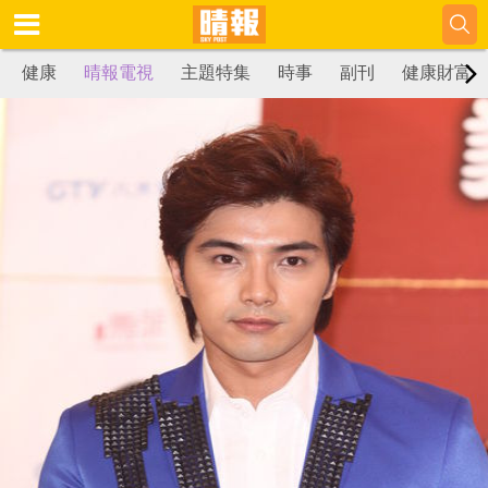
健康
晴報電視
主題特集
時事
副刊
健康財富