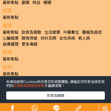
最新焦點
要聞
熱話
暖聞
娛樂
最新焦點
健康
最新焦點
飲食及運動
生活健康
中醫養生
腫瘤及癌症
心臟健康
腸胃保健
兒科百問
女性疾病
老人病
皮膚護理
更多專題
寵物
最新焦點
副刊
最新焦點
本網站使用Cookies來改善您的瀏覽體驗, 請確定您同意及接受我
日報
們的
私隱政策與使用條款
才繼續瀏覽。
揭頁版
港聞
財經/地產
中國/國際
娛樂
Healthy Life
生活副刊
親子/教育
體育
專題/人物
昔日晴報
同意及關閉
香港經濟日報版權所有©2026