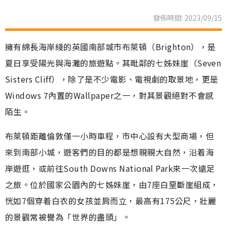
發佈時間: 2023/09/15
擁有綿長海岸綫的英國南部城市布萊頓（Brighton），是
夏日享受陽光與海灘的旅遊點。其毗鄰的七姊妹崖（Seven
Sisters Cliff），除了是不少電影、電視劇的取景地，更是
Windows 7內置的Wallpaper之一，對其景觀絕對不會感
陌生。
布萊頓距離倫敦僅一小時車程，市中心設有大型商場，但
來到南部小城，遊客們的目的都是想親親大自然，沿着海
岸遊逛，或前往South Downs National Park來一次遠足
之旅。位於國家公園內的七姊妹崖，由7座白堊斷崖組成，
恍如7個穿着白衣的女孩並肩而立，最高有175公尺，壯麗
的景觀常被譽為「世界的盡頭」。