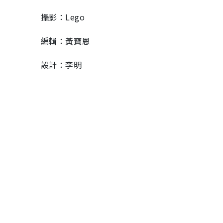
攝影：Lego
編輯：黃寶恩
設計：李明