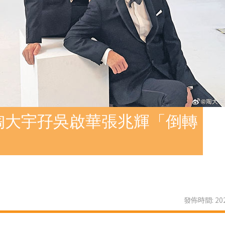
陶大宇孖吳啟華張兆輝「倒轉
發佈時間: 202