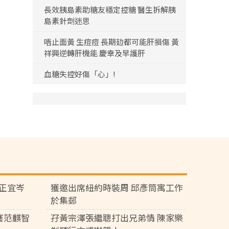
長效胰島素助糖友穩定控糖 醫生拆解胰
島素針劑迷思
唔止面黃 生痘痘 長期攰都可能肝損傷 黃
祥興逆轉肝機能 慶幸及早護肝
血糖失控好傷「心」!
黃正宜岑
獲邀出席紐約時裝周 邱彥筒寓工作
於集郵
騫范麒智
孖黃宗澤張繼聰打出兄弟情 陳家樂