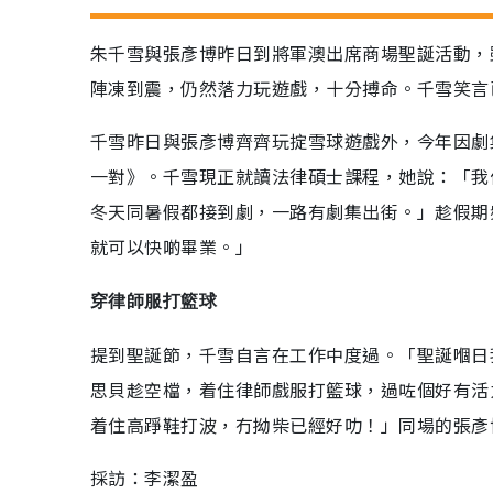
朱千雪與張彥博昨日到將軍澳出席商場聖誕活動，
陣凍到震，仍然落力玩遊戲，十分搏命。千雪笑言
千雪昨日與張彥博齊齊玩掟雪球遊戲外，今年因劇
一對》。千雪現正就讀法律碩士課程，她說：「我
冬天同暑假都接到劇，一路有劇集出街。」趁假期
就可以快啲畢業。」
穿律師服打籃球
提到聖誕節，千雪自言在工作中度過。「聖誕嗰日
思貝趁空檔，着住律師戲服打籃球，過咗個好有活
着住高踭鞋打波，冇拗柴已經好叻！」同場的張彥
採訪：李潔盈