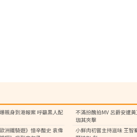
爆親身到港報案 呼籲黑人配
不滿扮醜拍MV 呂爵安遭
珈其夾擊
歐洲鐵騎遊》憶辛酸史 袁偉
小鮮肉初嘗主持滋味 王智