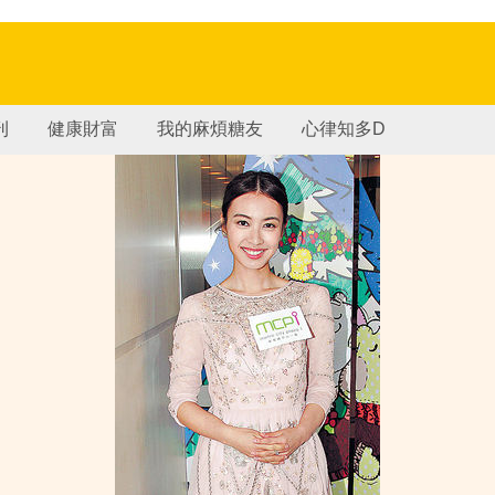
刊
健康財富
我的麻煩糖友
心律知多D