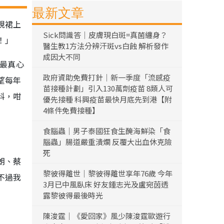
最新文章
視裙上
Sick問識答｜皮膚現白斑=真菌纏身？
！」
醫生教1方法分辨汗斑vs白蝕 解析發作
成因大不同
最真心
政府資助免費打針｜新一季度「流感疫
望每年
苗接種計劃」引入130萬劑疫苗 8類人可
科，咁
優先接種 科興疫苗最快月底先到港【附
4條件免費接種】
食腦蟲｜男子泰國狂食生醃海鮮染「食
腦蟲」腸道嚴重潰爛 反覆大出血休克險
死
朗、蔡
黎彼得離世｜黎彼得離世享年76歲 今年
不過我
3月已中風臥床 好友鍾志光及盧宛茵透
露黎彼得最後時光
陳浚霆｜《愛回家》風少陳浚霆歐遊行