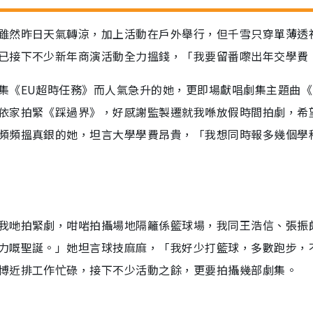
雖然昨日天氣轉涼，加上活動在戶外舉行，但千雪只穿單薄透
已接下不少新年商演活動全力搵錢，「我要留番嚟出年交學費
集《EU超時任務》而人氣急升的她，更即場獻唱劇集主題曲《
依家拍緊《踩過界》，好感謝監製遷就我喺放假時間拍劇，希
頻頻搵真銀的她，坦言大學學費昂貴，「我想同時報多幾個學
我哋拍緊劇，咁啱拍攝場地隔籬係籃球場，我同王浩信、張振
力嘅聖誕。」她坦言球技麻麻，「我好少打籃球，多數跑步，
博近排工作忙碌，接下不少活動之餘，更要拍攝幾部劇集。