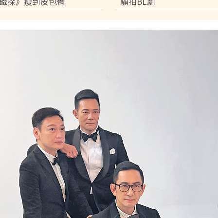
鐵探》瘦到皮包骨
願拍BL劇