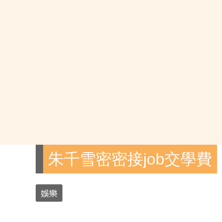
朱千雪密密接job交學費
娛樂