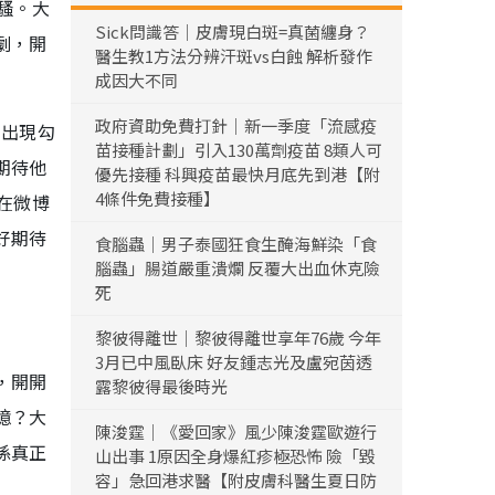
騷。大
Sick問識答｜皮膚現白斑=真菌纏身？
劇，開
醫生教1方法分辨汗斑vs白蝕 解析發作
成因大不同
政府資助免費打針｜新一季度「流感疫
的出現勾
苗接種計劃」引入130萬劑疫苗 8類人可
期待他
優先接種 科興疫苗最快月底先到港【附
4條件免費接種】
在微博
好期待
食腦蟲｜男子泰國狂食生醃海鮮染「食
腦蟲」腸道嚴重潰爛 反覆大出血休克險
死
黎彼得離世｜黎彼得離世享年76歲 今年
3月已中風臥床 好友鍾志光及盧宛茵透
，開開
露黎彼得最後時光
憶？大
陳浚霆｜《愛回家》風少陳浚霆歐遊行
係真正
山出事 1原因全身爆紅疹極恐怖 險「毀
容」急回港求醫【附皮膚科醫生夏日防