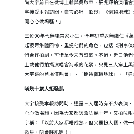
陶大宇前日在微博上載與吳啟華、張兆輝拍演唱會
宇接受本報訪問，豪言必唱「飲歌」《倒轉地球》
開心心做場騷！」
三位90年代無綫當家小生，今年初重返無綫任《萬
起觀眾集體回憶，重提他們的角色，包括《刑事偵
們合作拍劇，可惜至今未有聲氣。不過，近日他們
上載他們拍攝演唱會海報的花絮，只見三人穿上黑
大宇哥的首場演唱會」、「期待倒轉地球」、「建
嘆幾十歲人拒騷肌
大宇接受本報訪問時，透露三人屆時有不少表演，
心心做場騷。因為大家都認識咗幾十年，又拍咗咁
宇稱︰「以前大家都唔成熟，但又要扮大個，做一
歌星，唔會騷肌喇！」