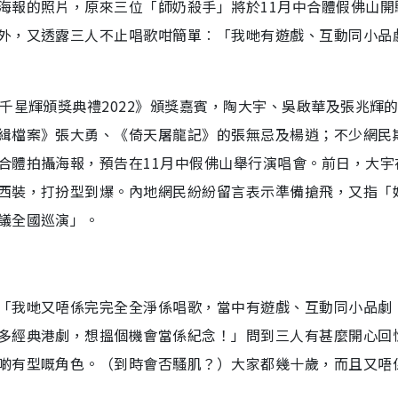
海報的照片，原來三位「師奶殺手」將於11月中合體假佛山開
外，又透露三人不止唱歌咁簡單︰「我哋有遊戲、互動同小品
千星輝頒獎典禮2022》頒獎嘉賓，陶大宇、吳啟華及張兆輝
緝檔案》張大勇、《倚天屠龍記》的張無忌及楊逍；不少網民
合體拍攝海報，預告在11月中假佛山舉行演唱會。前日，大宇
西裝，打扮型到爆。內地網民紛紛留言表示準備搶飛，又指「
議全國巡演」。
「我哋又唔係完完全全淨係唱歌，當中有遊戲、互動同小品劇
多經典港劇，想搵個機會當係紀念！」問到三人有甚麼開心回
啲有型嘅角色。（到時會否騷肌？）大家都幾十歲，而且又唔