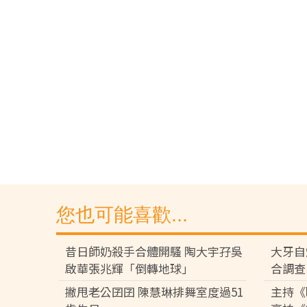
您也可能喜歡...
昔日師奶殺手合體開騷 陶大宇孖吳
大牙自
啟華張兆輝「倒轉地球」
合調查
撇甩老公囝囝 陳慧琳排舞室度過51
主持《