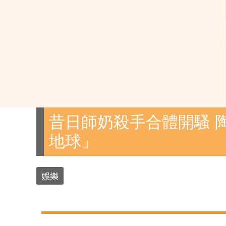
昔日師奶殺手合體開騷 
地球」
娛樂