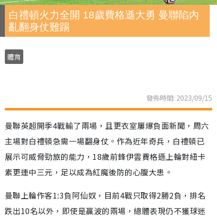
白禮頓火力全開 18歲費格遜大勇 曼聯陷內
亂翻身仗難踢
體育
發佈時間: 2023/09/15
曼聯英超開季4戰輸了兩場，且更衣室屢爆負面新聞，周六
主場對白禮頓急需一場翻身仗。作為近年奇兵，白禮頓已
展示可威脅勁旅的能力，18歲前鋒伊雲費格遜上輪對紐卡
素更連中三元，足以成為紅魔後防的心腹大患。
曼聯上輪作客1:3負阿仙奴，目前4戰只取得2勝2負，排名
跌出10名以外，即使是贏波的兩場，總體表現仍不獲球迷