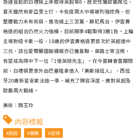
急速冒起的白禮頓上季取得英超第6，歷史性獲歐霸席位，
夏天雖然有麥亞里士打、卡些度兩大中場被列強挖角，但
整體戰力未有削弱，進攻綫上三笘薰、蘇尼馬治、伊雲費
格遜的組合仍然火力強橫，目前開季4戰取得3勝1負。上輪
主場對紐卡素一役，18歲的伊雲費格遜更首次於英超連中
三元，該位愛爾蘭國腳據報亦已獲曼聯、車路士等注視，
有望成為隊中下一位「1億英鎊先生」。在今夏轉會窗關閉
前，白禮頓更意外由巴塞隆拿借入「美斯接班人」、西班
牙20歲新星安素法迪一季，補充了陣容深度，應對英超及
歐霸兩大戰綫。
美術︰顏玉玲
內容標籤
英超
曼聯
足球