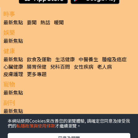
時事
最新焦點
要聞
熱話
暖聞
娛樂
最新焦點
健康
最新焦點
飲食及運動
生活健康
中醫養生
腫瘤及癌症
心臟健康
腸胃保健
兒科百問
女性疾病
老人病
皮膚護理
更多專題
寵物
最新焦點
副刊
最新焦點
本網站使用Cookies來改善您的瀏覽體驗, 請確定您同意及接受我
日報
們的
私隱政策與使用條款
才繼續瀏覽。
揭頁版
港聞
財經/地產
中國/國際
娛樂
Healthy Life
生活副刊
親子/教育
體育
專題/人物
昔日晴報