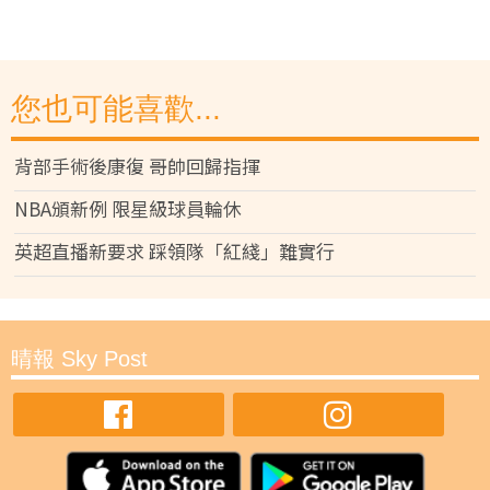
您也可能喜歡...
背部手術後康復 哥帥回歸指揮
NBA頒新例 限星級球員輪休
英超直播新要求 踩領隊「紅綫」難實行
晴報 Sky Post