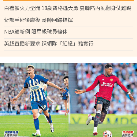
白禮頓火力全開 18歲費格遜大勇 曼聯陷內亂翻身仗難踢
背部手術後康復 哥帥回歸指揮
NBA頒新例 限星級球員輪休
英超直播新要求 踩領隊「紅綫」難實行