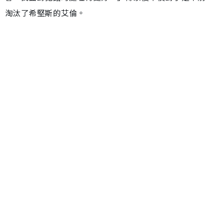
淘汰了希堅斯的艾倫。