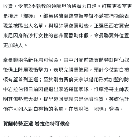
收貨，令第2季執教的領隊坦哈格壓力日增。紅魔更衣室更
是接連「爆鑊」，繼英格蘭翼鋒查頓辛祖不滿被指操練表
現差被踢出大名單，與坦帥隔空罵戰後，正選巴西右翼安
東尼因身陷涉打女性的官非而暫時休假，令曼聯翼鋒位置
更加缺人。
幸曼聯兩名新兵均可候命，其中丹麥前鋒賀蘭特對阿仙奴
後備上陣展現衝擊力，表現完勝馬迪爾，預計今仗對白禮
頓有望首列正選；至於剛由費倫天拿以借用形式加盟的防
中岩拉伯特日前因傷退出摩洛哥國家隊，惟摩洛哥主帥表
明其傷勢無大礙，提早返回曼聯只是保險性質，英媒估計
他亦可列入對白禮頓的名單，在奧脫福「地標」登場。
賀蘭特勢正選 岩拉伯特可候命