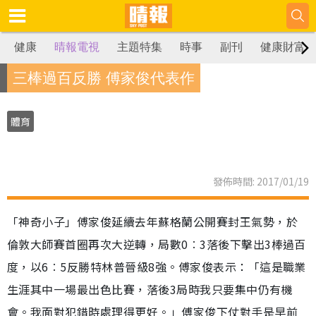
健康
晴報電視
主題特集
時事
副刊
健康財富
三棒過百反勝 傅家俊代表作
體育
發佈時間: 2017/01/19
「神奇小子」傅家俊延續去年蘇格蘭公開賽封王氣勢，於
倫敦大師賽首圈再次大逆轉，局數0︰3落後下擊出3棒過百
度，以6︰5反勝特林普晉級8強。傅家俊表示：「這是職業
生涯其中一場最出色比賽，落後3局時我只要集中仍有機
會。我面對犯錯時處理得更好。」傅家俊下仗對手是早前