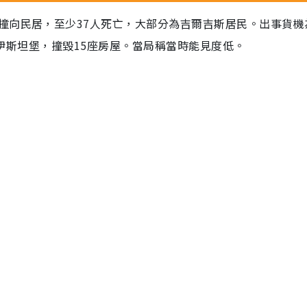
撞向民居，至少37人死亡，大部分為吉爾吉斯居民。出事貨機
港往伊斯坦堡，撞毀15座房屋。當局稱當時能見度低。