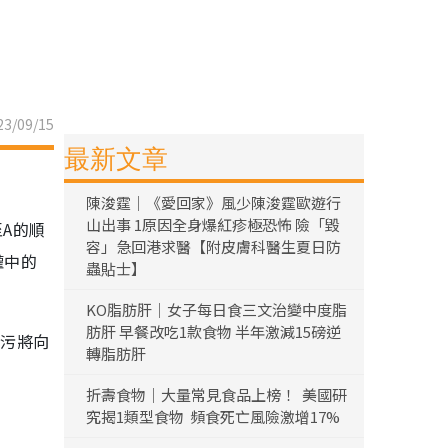
3/09/15
最新文章
陳浚霆｜《愛回家》風少陳浚霆歐遊行
山出事 1原因全身爆紅疹極恐怖 險「毀
A的順
容」急回港求醫【附皮膚科醫生夏日防
罐中的
蟲貼士】
KO脂肪肝｜女子每日食三文治變中度脂
肪肝 早餐改吃1款食物 半年激減15磅逆
排污將向
轉脂肪肝
折壽食物｜大量常見食品上榜！ 美國研
究揭1類型食物 頻食死亡風險激增17%