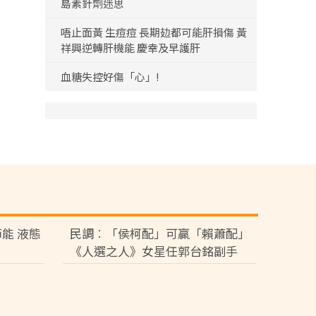
島素針劑迷思
唔止面黃 生痘痘 長期攰都可能肝損傷 黃
祥興逆轉肝機能 慶幸及早護肝
血糖失控好傷「心」!
能 液態
民調︰「侯柯配」可贏「賴蕭配」
《人選之人》女星任郭台銘副手