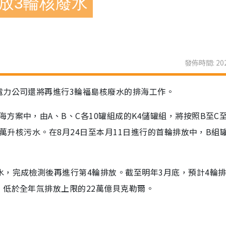
放3輪核廢水
發佈時間: 202
電力公司還將再進行3輪福島核廢水的排海工作。
方案中，由A、B、C各10罐組成的K4儲罐組，將按照B至C至
0萬升核污水。在8月24日至本月11日進行的首輪排放中，B組
水，完成檢測後再進行第4輪排放。截至明年3月底，預計4輪
，低於全年氚排放上限的22萬億貝克勒爾。