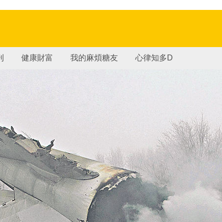
刊
健康財富
我的麻煩糖友
心律知多D