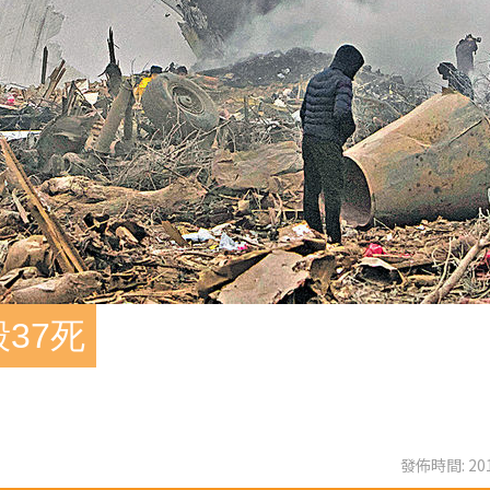
37死
發佈時間: 201