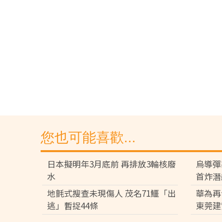
您也可能喜歡...
日本擬明年3月底前 再排放3輪核廢
烏導彈
水
首炸潛
地氈式搜查未現傷人 茂名71鱷「出
華為再
逃」暫捉44條
東莞建