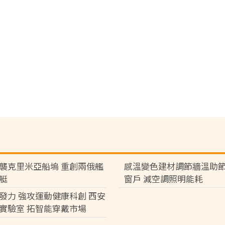
襲克里米亞船塢 重創兩俄艦
感溫變色建材調節牆溫助節
艇
窗戶 減空調照明能耗
發力 強攻運動健康科創 西安
實驗室 拓智能穿戴市場