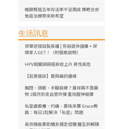
晚期腎癌五年存活率不足兩成 標靶合併
免疫治療帶來新希望
生活訊息
保單逆按自製長糧 | 充裕退休儲備 + 保
障家人GET！（附個案說明）
HPV相關頭頸癌新症上升 男性高危
【若善健談】愛與痛的邊緣
胸悶、頭脹、手腳麻痺？黃祥興不靠藥
物 1個月拆走血管炸彈 重拾醒神健康
私密處痕癢、灼痛、異味來襲 Grace教
路：每日1粒解決「私密」問題
長效胰島素助糖友穩定控糖 醫生拆解胰