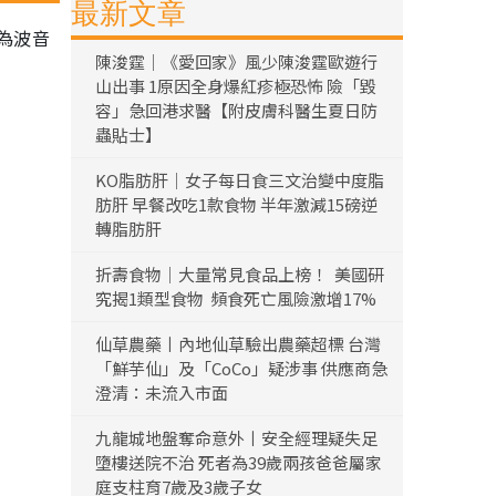
最新文章
為波音
陳浚霆｜《愛回家》風少陳浚霆歐遊行
山出事 1原因全身爆紅疹極恐怖 險「毀
容」急回港求醫【附皮膚科醫生夏日防
蟲貼士】
KO脂肪肝｜女子每日食三文治變中度脂
肪肝 早餐改吃1款食物 半年激減15磅逆
轉脂肪肝
折壽食物｜大量常見食品上榜！ 美國研
究揭1類型食物 頻食死亡風險激增17%
仙草農藥丨內地仙草驗出農藥超標 台灣
「鮮芋仙」及「CoCo」疑涉事 供應商急
澄清：未流入市面
九龍城地盤奪命意外丨安全經理疑失足
墮樓送院不治 死者為39歲兩孩爸爸屬家
庭支柱育7歲及3歲子女