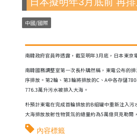
日本擬明年3月底前 再排
中國/國際
南韓政府官員昨透露，截至明年3月底，日本東京
南韓國務調整室第一次長朴購然稱，東電公布的排海
序排放。第2輪、第3輪將排放的C、A中各存儲78
776.3萬升污水被排入大海。
朴預計東電在完成首輪排放的B組罐中重新注入污
大海排放放射性物質氚的總量約為5萬億貝克勒爾
內容標籤