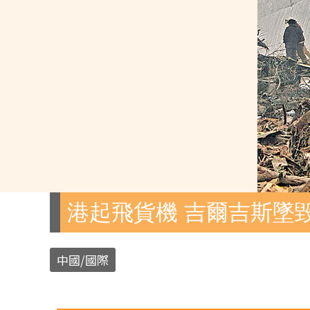
港起飛貨機 吉爾吉斯墜毀
中國/國際