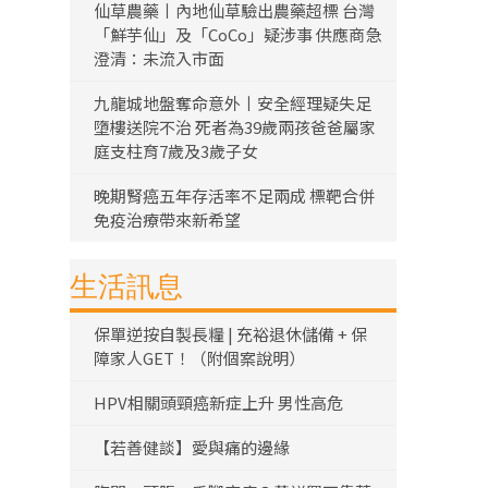
仙草農藥丨內地仙草驗出農藥超標 台灣
「鮮芋仙」及「CoCo」疑涉事 供應商急
澄清：未流入市面
九龍城地盤奪命意外丨安全經理疑失足
墮樓送院不治 死者為39歲兩孩爸爸屬家
庭支柱育7歲及3歲子女
晚期腎癌五年存活率不足兩成 標靶合併
免疫治療帶來新希望
生活訊息
保單逆按自製長糧 | 充裕退休儲備 + 保
障家人GET！（附個案說明）
HPV相關頭頸癌新症上升 男性高危
【若善健談】愛與痛的邊緣