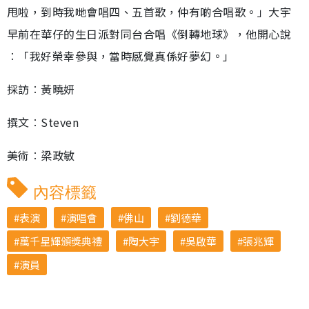
甩啦，到時我哋會唱四、五首歌，仲有啲合唱歌。」大宇
早前在華仔的生日派對同台合唱《倒轉地球》，他開心說
︰「我好榮幸參與，當時感覺真係好夢幻。」
採訪︰黃曉妍
撰文︰Steven
美術︰梁政敏
內容標籤
表演
演唱會
佛山
劉德華
萬千星輝頒獎典禮
陶大宇
吳啟華
張兆輝
演員