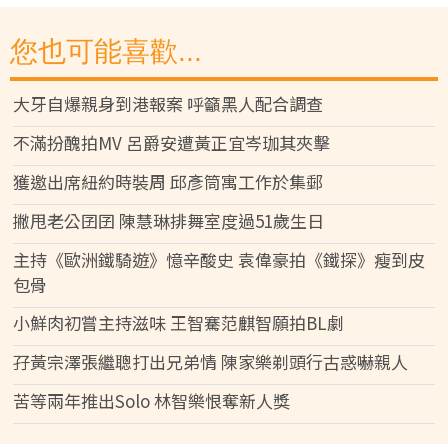
您也可能喜歡...
大牙自爆親身到港報案 呼籲黑人配合調查
不滿扮醜拍MV 呂爵安遭黃正宜岑珈其夾擊
獲邀出席紐約時裝周 邱彥筒寓工作於集郵
撇甩老公囝囝 陳慧琳排舞室度過51歲生日
主持《歐洲鐵騎遊》憶辛酸史 袁偉豪拍《鐵探》瘦到皮
包骨
小鮮肉初嘗主持滋味 王智騫范麒智願拍BL劇
孖黃宗澤張繼聰打出兄弟情 陳家樂剃頭行古惑嚇親人
苦等兩年推出Solo 林智樂恨奪新人獎