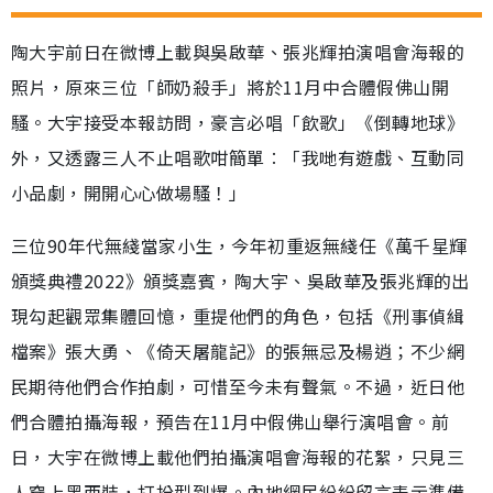
陶大宇前日在微博上載與吳啟華、張兆輝拍演唱會海報的
照片，原來三位「師奶殺手」將於11月中合體假佛山開
騷。大宇接受本報訪問，豪言必唱「飲歌」《倒轉地球》
外，又透露三人不止唱歌咁簡單︰「我哋有遊戲、互動同
小品劇，開開心心做場騷！」
三位90年代無綫當家小生，今年初重返無綫任《萬千星輝
頒獎典禮2022》頒獎嘉賓，陶大宇、吳啟華及張兆輝的出
現勾起觀眾集體回憶，重提他們的角色，包括《刑事偵緝
檔案》張大勇、《倚天屠龍記》的張無忌及楊逍；不少網
民期待他們合作拍劇，可惜至今未有聲氣。不過，近日他
們合體拍攝海報，預告在11月中假佛山舉行演唱會。前
日，大宇在微博上載他們拍攝演唱會海報的花絮，只見三
人穿上黑西裝，打扮型到爆。內地網民紛紛留言表示準備