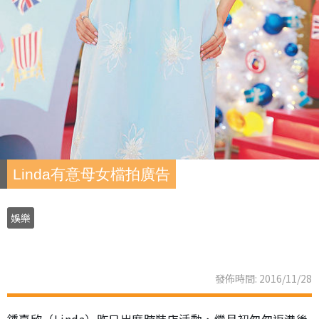
Linda有意母女檔拍廣告
娛樂
發佈時間: 2016/11/28
鍾嘉欣（Linda）昨日出席時裝店活動，繼月初匆匆返港後