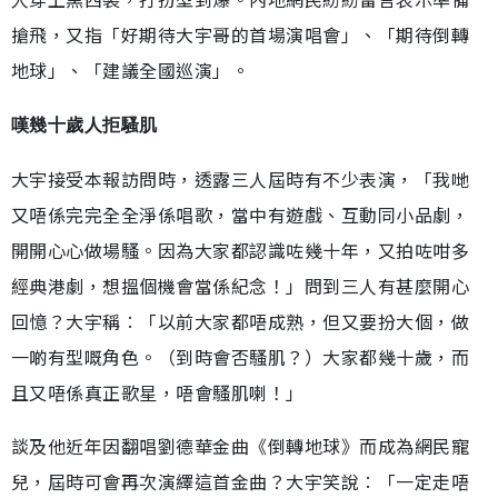
搶飛，又指「好期待大宇哥的首場演唱會」、「期待倒轉
地球」、「建議全國巡演」。
嘆幾十歲人拒騷肌
大宇接受本報訪問時，透露三人屆時有不少表演，「我哋
又唔係完完全全淨係唱歌，當中有遊戲、互動同小品劇，
開開心心做場騷。因為大家都認識咗幾十年，又拍咗咁多
經典港劇，想搵個機會當係紀念！」問到三人有甚麼開心
回憶？大宇稱︰「以前大家都唔成熟，但又要扮大個，做
一啲有型嘅角色。（到時會否騷肌？）大家都幾十歲，而
且又唔係真正歌星，唔會騷肌喇！」
談及他近年因翻唱劉德華金曲《倒轉地球》而成為網民寵
兒，屆時可會再次演繹這首金曲？大宇笑說︰「一定走唔