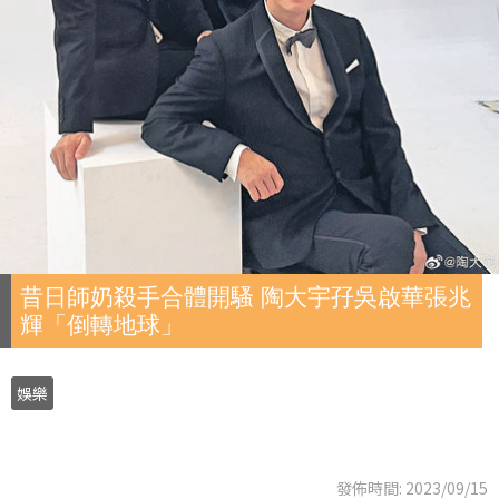
昔日師奶殺手合體開騷 陶大宇孖吳啟華張兆
輝「倒轉地球」
娛樂
發佈時間: 2023/09/15