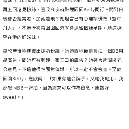
再度回港見粉絲，嘉欣今次就帶埋囡囡Kelly同行。問到日
後會否經常港、加兩邊飛？她坦言已有心理準備做「空中
飛人」，不過今次帶囡囡回港就會逗留個幾星期，順道探
望在港的好姊妹。
嘉欣產後極速復出賺奶粉錢，她透露稍後還會拍一個BB用
品廣告，問她可有興趣一家三口拍廣告？她笑言曾問過老
公意見，不過他很怕面對傳媒，所以一定不會答應。至於
囡囡Kelly，嘉欣說：「如果有適合牌子，又啱我哋用，我
都想同BB一齊拍，因為將來可以作為留念，應該好
sweet。」