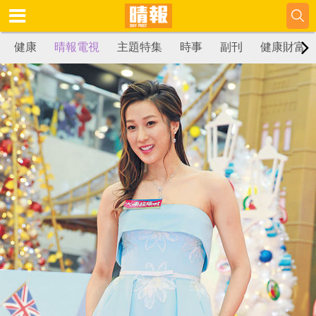
健康
晴報電視
主題特集
時事
副刊
健康財富