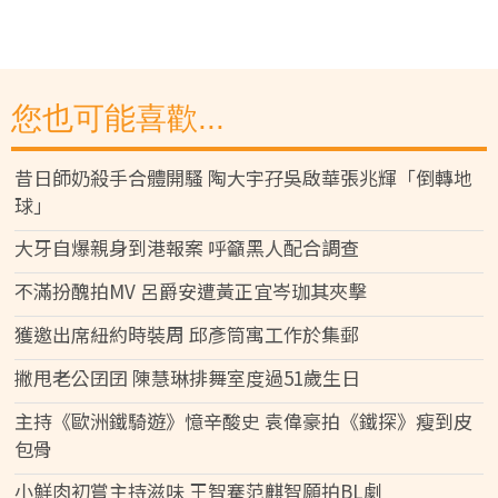
您也可能喜歡...
昔日師奶殺手合體開騷 陶大宇孖吳啟華張兆輝「倒轉地
球」
大牙自爆親身到港報案 呼籲黑人配合調查
不滿扮醜拍MV 呂爵安遭黃正宜岑珈其夾擊
獲邀出席紐約時裝周 邱彥筒寓工作於集郵
撇甩老公囝囝 陳慧琳排舞室度過51歲生日
主持《歐洲鐵騎遊》憶辛酸史 袁偉豪拍《鐵探》瘦到皮
包骨
小鮮肉初嘗主持滋味 王智騫范麒智願拍BL劇