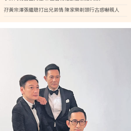
孖黃宗澤張繼聰打出兄弟情 陳家樂剃頭行古惑嚇親人