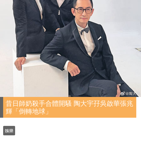
昔日師奶殺手合體開騷 陶大宇孖吳啟華張兆
輝「倒轉地球」
娛樂