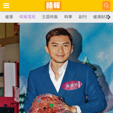
健康
晴報電視
主題特集
時事
副刊
健康財富