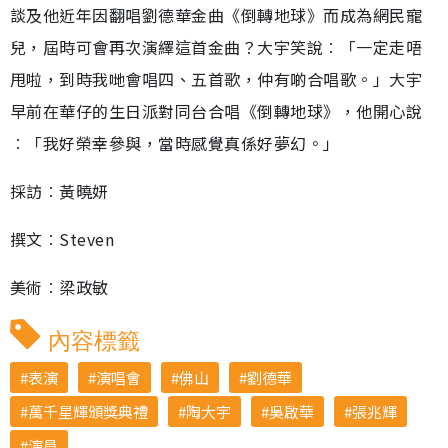
談及他近年因翻唱劉德華金曲《倒轉地球》而成為網民寵
兒，屆時可會再次演繹這首金曲？大宇笑說︰「一定走唔
甩啦，到時我哋會唱四、五首歌，仲有啲合唱歌。」大宇
早前在華仔的生日派對同台合唱《倒轉地球》，他開心說
︰「我好榮幸參與，當時感覺真係好夢幻。」
採訪︰黃曉妍
撰文︰Steven
美術︰梁政敏
內容標籤
表演
演唱會
佛山
劉德華
萬千星輝頒獎典禮
陶大宇
吳啟華
張兆輝
演員