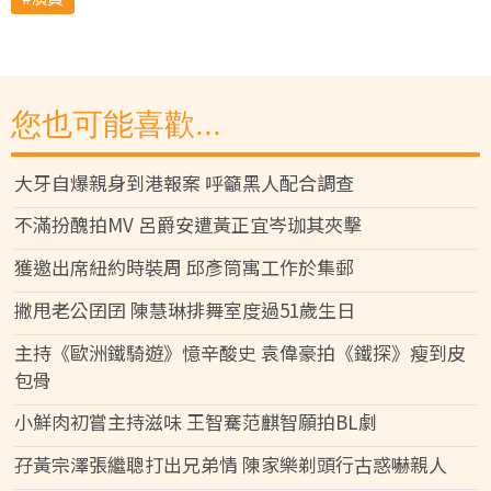
您也可能喜歡...
大牙自爆親身到港報案 呼籲黑人配合調查
不滿扮醜拍MV 呂爵安遭黃正宜岑珈其夾擊
獲邀出席紐約時裝周 邱彥筒寓工作於集郵
撇甩老公囝囝 陳慧琳排舞室度過51歲生日
主持《歐洲鐵騎遊》憶辛酸史 袁偉豪拍《鐵探》瘦到皮
包骨
小鮮肉初嘗主持滋味 王智騫范麒智願拍BL劇
孖黃宗澤張繼聰打出兄弟情 陳家樂剃頭行古惑嚇親人