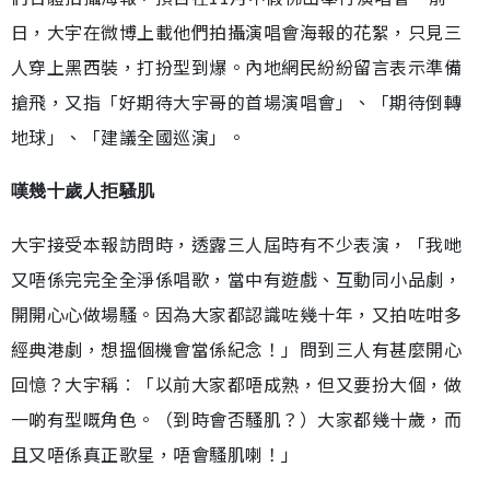
日，大宇在微博上載他們拍攝演唱會海報的花絮，只見三
人穿上黑西裝，打扮型到爆。內地網民紛紛留言表示準備
搶飛，又指「好期待大宇哥的首場演唱會」、「期待倒轉
地球」、「建議全國巡演」。
嘆幾十歲人拒騷肌
大宇接受本報訪問時，透露三人屆時有不少表演，「我哋
又唔係完完全全淨係唱歌，當中有遊戲、互動同小品劇，
開開心心做場騷。因為大家都認識咗幾十年，又拍咗咁多
經典港劇，想搵個機會當係紀念！」問到三人有甚麼開心
回憶？大宇稱︰「以前大家都唔成熟，但又要扮大個，做
一啲有型嘅角色。（到時會否騷肌？）大家都幾十歲，而
且又唔係真正歌星，唔會騷肌喇！」