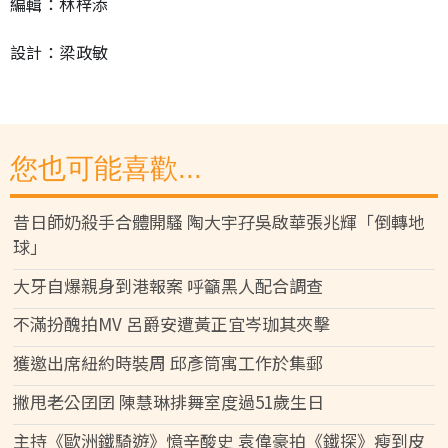
編輯：林梓添
設計：梁政敏
您也可能喜歡...
昔日師奶殺手合體開騷 陶大宇孖吳啟華張兆輝「倒轉地
球」
大牙自爆親身到港報案 呼籲黑人配合調查
不滿扮醜拍MV 呂爵安遭黃正宜岑珈其夾擊
獲邀出席紐約時裝周 邱彥筒寓工作於集郵
撇甩老公囝囝 陳慧琳排舞室度過51歲生日
主持《歐洲鐵騎遊》憶辛酸史 袁偉豪拍《鐵探》瘦到皮