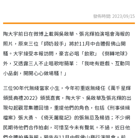
發佈時間: 2023/09/15
陶大宇前日在微博上載與吳啟華、張兆輝拍演唱會海報的
照片，原來三位「師奶殺手」將於11月中合體假佛山開
騷。大宇接受本報訪問，豪言必唱「飲歌」《倒轉地球》
外，又透露三人不止唱歌咁簡單︰「我哋有遊戲、互動同
小品劇，開開心心做場騷！」
三位90年代無綫當家小生，今年初重返無綫任《萬千星輝
頒獎典禮2022》頒獎嘉賓，陶大宇、吳啟華及張兆輝的出
現勾起觀眾集體回憶，重提他們的角色，包括《刑事偵緝
檔案》張大勇、《倚天屠龍記》的張無忌及楊逍；不少網
民期待他們合作拍劇，可惜至今未有聲氣。不過，近日他
們合體拍攝海報，預告在11月中假佛山舉行演唱會。前