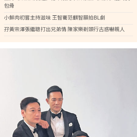
包骨
小鮮肉初嘗主持滋味 王智騫范麒智願拍BL劇
孖黃宗澤張繼聰打出兄弟情 陳家樂剃頭行古惑嚇親人