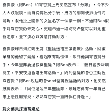
袁偉豪（阿Ben）和岑杏賢上周突然宣布「分訊」，令不少
人大跌眼鏡。而自從傳出分手後，男方的緋聞便排山倒海
湧現，跟他扯上關係的女星名字一個接一個。不過阿Ben似
乎對岑杏賢仍未死心，更暗示過一段時間希望可以對她重
新追求，並下決心以誠意打動對方。
袁偉豪昨日到紅磡出席《聖誕送禮王爭霸戰》活動，回復
單身的他留了鬍鬚，看起來有點憔悴。談到他與岑杏賢分
手，今年豈非要過寂寞聖誕？阿Ben表示：「聽日會去深圳
開工，平安夜返香港出席活動。」問到聖誕節會否主動搵
岑杏賢？阿Ben說屆時會send聖誕祝福語給對方，他突然
感觸表示：「同佢過咗三年聖誕節，最難忘係有一年自己
患上急性腸胃炎，好彩岑杏賢一直陪伴在身邊。」
對女藝員採適當避忌