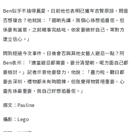
Ben似乎不捨得舊愛，日前他也表明已獲岑杏賢原諒，問是
否想復合？他就說：「遲啲先講，我個心係想追番佢，但
係要有誠意，之前嘅事完結咗，依家要做好自己，等對方
建立信心。」
問到經過今次事件，日後會否與其他女藝人避忌一點？阿
Ben表示：「適當避忌都需要，要分清楚啲，呢方面自己都
要檢討。」記者示意他要發力，他說：「盡力啦，聽日都
要去深圳，禮物都未有時間揀，但我覺得物質唔重要，心
靈先係最重要，我自己好想追番佢。」
撰文：Pauline
攝影：Lego