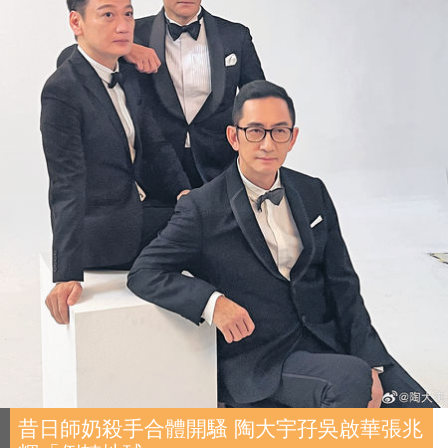
昔日師奶殺手合體開騷 陶大宇孖吳啟華張兆