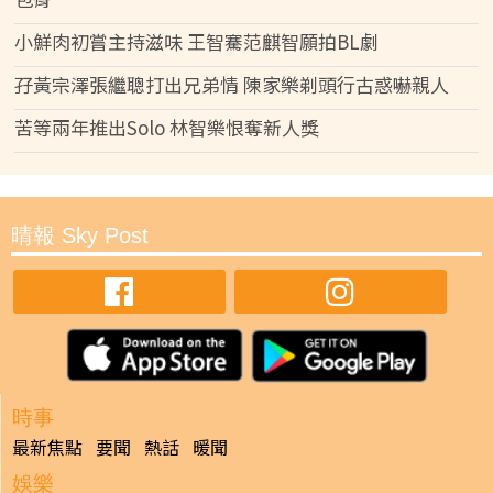
小鮮肉初嘗主持滋味 王智騫范麒智願拍BL劇
孖黃宗澤張繼聰打出兄弟情 陳家樂剃頭行古惑嚇親人
苦等兩年推出Solo 林智樂恨奪新人獎
晴報 Sky Post
時事
最新焦點
要聞
熱話
暖聞
娛樂