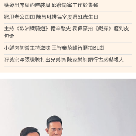
獲邀出席紐約時裝周 邱彥筒寓工作於集郵
撇甩老公囝囝 陳慧琳排舞室度過51歲生日
主持《歐洲鐵騎遊》憶辛酸史 袁偉豪拍《鐵探》瘦到皮
包骨
小鮮肉初嘗主持滋味 王智騫范麒智願拍BL劇
孖黃宗澤張繼聰打出兄弟情 陳家樂剃頭行古惑嚇親人