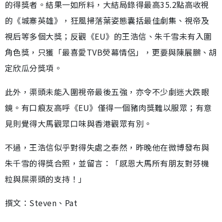
的得獎者。結果一如所料，大結局錄得最高35.2點高收視
的《城寨英雄》，狂風掃落葉姿態囊括最佳劇集、視帝及
視后等多個大獎；反觀《EU》的王浩信、朱千雪未有入圍
角色獎，只獲「最喜愛TVB熒幕情侶」，更要與陳展鵬、胡
定欣瓜分獎項。
此外，渠頭未能入圍視帝最後五強，亦令不少劇迷大跌眼
鏡。有口痕友高呼《EU》僅得一個豬肉獎難以服眾；有意
見則覺得大馬觀眾口味與香港觀眾有別。
不過，王浩信似乎對得失處之泰然，昨晚他在微博發布與
朱千雪的得獎合照，並留言：「感恩大馬所有朋友對芬機
粒與屎渠頭的支持！」
撰文：Steven、Pat