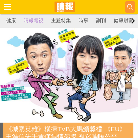
健康
晴報電視
主題特集
時事
副刊
健康財富
《城寨英雄》橫掃TVB大馬頒獎禮 《EU》
王浩信朱千雪僅得情侶獎 視迷呻唔公平