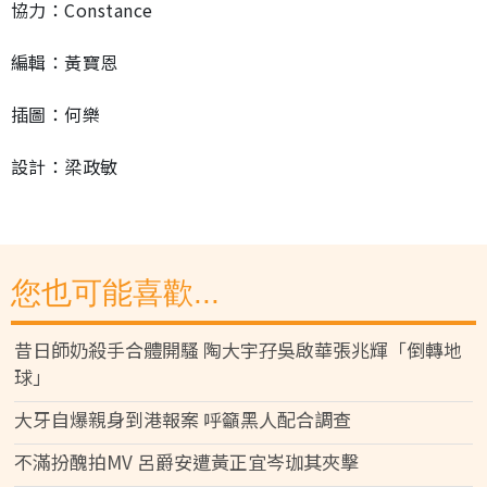
協力：Constance
編輯：黃寶恩
插圖：何樂
設計：梁政敏
您也可能喜歡...
昔日師奶殺手合體開騷 陶大宇孖吳啟華張兆輝「倒轉地
球」
大牙自爆親身到港報案 呼籲黑人配合調查
不滿扮醜拍MV 呂爵安遭黃正宜岑珈其夾擊