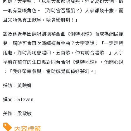
回憶？大宇稱︰「以前大家都唔成熟，但又要扮大個，做
一啲有型嘅角色。（到時會否騷肌？）大家都幾十歲，而
且又唔係真正歌星，唔會騷肌喇！」
談及他近年因翻唱劉德華金曲《倒轉地球》而成為網民寵
兒，屆時可會再次演繹這首金曲？大宇笑說︰「一定走唔
甩啦，到時我哋會唱四、五首歌，仲有啲合唱歌。」大宇
早前在華仔的生日派對同台合唱《倒轉地球》，他開心說
︰「我好榮幸參與，當時感覺真係好夢幻。」
採訪︰黃曉妍
撰文︰Steven
美術︰梁政敏
內容標籤