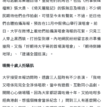
現勾起觀眾集體回憶，重提他們的角色，包括《刑事偵緝
檔案》張大勇、《倚天屠龍記》的張無忌及楊逍；不少網
民期待他們合作拍劇，可惜至今未有聲氣。不過，近日他
們合體拍攝海報，預告在11月中假佛山舉行演唱會。前
日，大宇在微博上載他們拍攝演唱會海報的花絮，只見三
人穿上黑西裝，打扮型到爆。內地網民紛紛留言表示準備
搶飛，又指「好期待大宇哥的首場演唱會」、「期待倒轉
地球」、「建議全國巡演」。
嘆幾十歲人拒騷肌
大宇接受本報訪問時，透露三人屆時有不少表演，「我哋
又唔係完完全全淨係唱歌，當中有遊戲、互動同小品劇，
開開心心做場騷。因為大家都認識咗幾十年，又拍咗咁多
經典港劇，想搵個機會當係紀念！」問到三人有甚麼開心