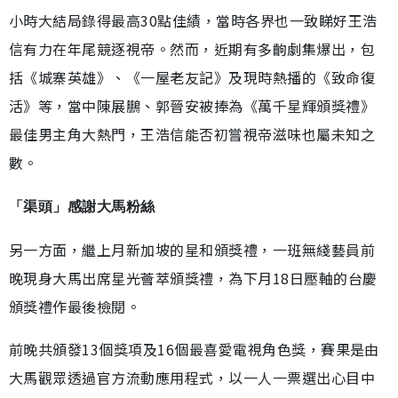
小時大結局錄得最高30點佳績，當時各界也一致睇好王浩
信有力在年尾競逐視帝。然而，近期有多齣劇集爆出，包
括《城寨英雄》、《一屋老友記》及現時熱播的《致命復
活》等，當中陳展鵬、郭晉安被捧為《萬千星輝頒獎禮》
最佳男主角大熱門，王浩信能否初嘗視帝滋味也屬未知之
數。
「渠頭」感謝大馬粉絲
另一方面，繼上月新加坡的星和頒獎禮，一班無綫藝員前
晚現身大馬出席星光薈萃頒獎禮，為下月18日壓軸的台慶
頒獎禮作最後檢閱。
前晚共頒發13個獎項及16個最喜愛電視角色獎，賽果是由
大馬觀眾透過官方流動應用程式，以一人一票選出心目中