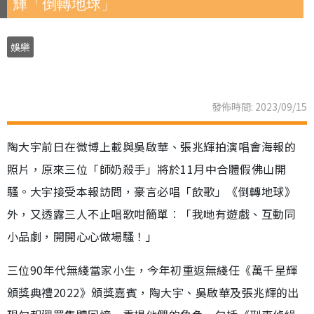
輝「倒轉地球」
娛樂
發佈時間: 2023/09/15
陶大宇前日在微博上載與吳啟華、張兆輝拍演唱會海報的
照片，原來三位「師奶殺手」將於11月中合體假佛山開
騷。大宇接受本報訪問，豪言必唱「飲歌」《倒轉地球》
外，又透露三人不止唱歌咁簡單︰「我哋有遊戲、互動同
小品劇，開開心心做場騷！」
三位90年代無綫當家小生，今年初重返無綫任《萬千星輝
頒獎典禮2022》頒獎嘉賓，陶大宇、吳啟華及張兆輝的出