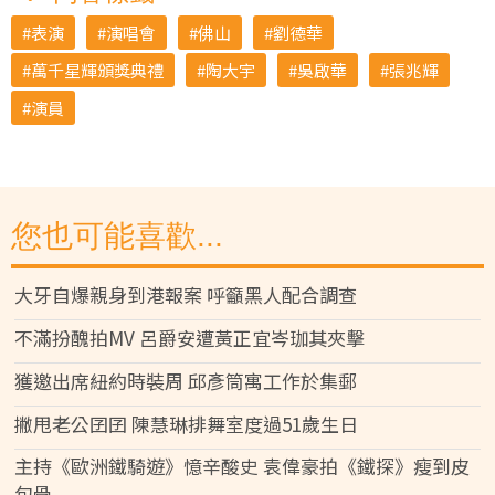
表演
演唱會
佛山
劉德華
萬千星輝頒獎典禮
陶大宇
吳啟華
張兆輝
演員
您也可能喜歡...
大牙自爆親身到港報案 呼籲黑人配合調查
不滿扮醜拍MV 呂爵安遭黃正宜岑珈其夾擊
獲邀出席紐約時裝周 邱彥筒寓工作於集郵
撇甩老公囝囝 陳慧琳排舞室度過51歲生日
主持《歐洲鐵騎遊》憶辛酸史 袁偉豪拍《鐵探》瘦到皮
包骨