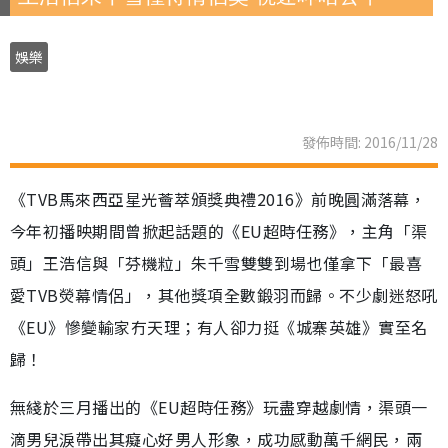
娛樂
發佈時間: 2016/11/28
《TVB馬來西亞星光薈萃頒獎典禮2016》前晚圓滿落幕，
今年初播映期間曾掀起話題的《EU超時任務》，主角「渠
頭」王浩信與「芬機粒」朱千雪雙雙到場也僅拿下「最喜
愛TVB熒幕情侶」，其他獎項全數鍛羽而歸。不少劇迷怒吼
《EU》慘變輸家冇天理；有人卻力挺《城寨英雄》實至名
歸！
無綫於三月播出的《EU超時任務》玩盡穿越劇情，渠頭一
滴男兒淚帶出其癡心好男人形象，成功感動萬千網民，兩