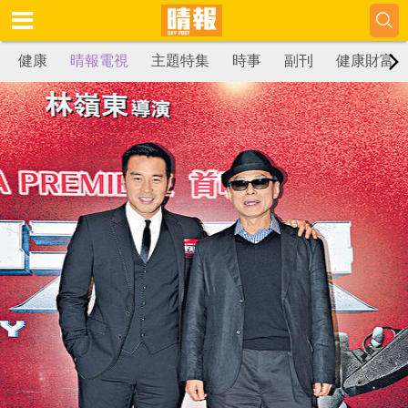
健康
晴報電視
主題特集
時事
副刊
健康財富