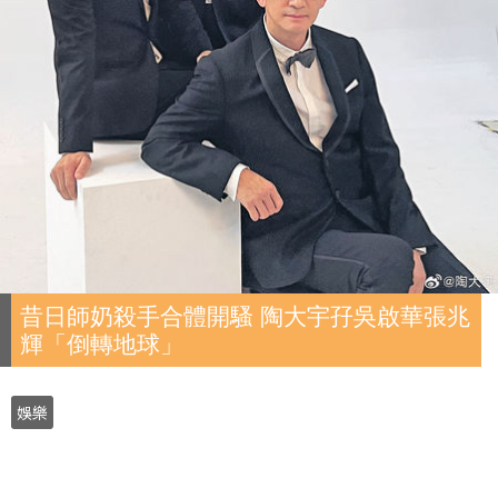
昔日師奶殺手合體開騷 陶大宇孖吳啟華張兆
輝「倒轉地球」
娛樂