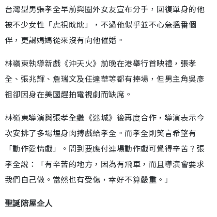
台灣型男張孝全早前與圈外女友宣布分手，回復單身的他
被不少女性「虎視眈眈」，不過他似乎並不心急搵番個
伴，更謂媽媽從來沒有向他催婚。
林嶺東執導新戲《沖天火》前晚在港舉行首映禮，張孝
全、張兆輝、詹瑞文及任達華等都有捧場，但男主角吳彥
祖卻因身在美國趕拍電視劇而缺席。
林嶺東導演與張孝全繼《迷城》後再度合作，導演表示今
次安排了多場埋身肉搏戲給孝全。而孝全則笑言希望有
「動作愛情戲」。問到要應付連場動作戲可覺得辛苦？張
孝全說：「有辛苦的地方，因為有飛車，而且導演會要求
我們自己做。當然也有受傷，幸好不算嚴重。」
聖誕陪屋企人