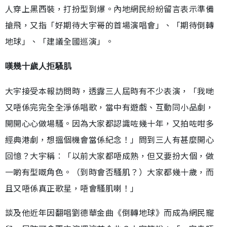
人穿上黑西裝，打扮型到爆。內地網民紛紛留言表示準備
搶飛，又指「好期待大宇哥的首場演唱會」、「期待倒轉
地球」、「建議全國巡演」。
嘆幾十歲人拒騷肌
大宇接受本報訪問時，透露三人屆時有不少表演，「我哋
又唔係完完全全淨係唱歌，當中有遊戲、互動同小品劇，
開開心心做場騷。因為大家都認識咗幾十年，又拍咗咁多
經典港劇，想搵個機會當係紀念！」問到三人有甚麼開心
回憶？大宇稱︰「以前大家都唔成熟，但又要扮大個，做
一啲有型嘅角色。（到時會否騷肌？）大家都幾十歲，而
且又唔係真正歌星，唔會騷肌喇！」
談及他近年因翻唱劉德華金曲《倒轉地球》而成為網民寵