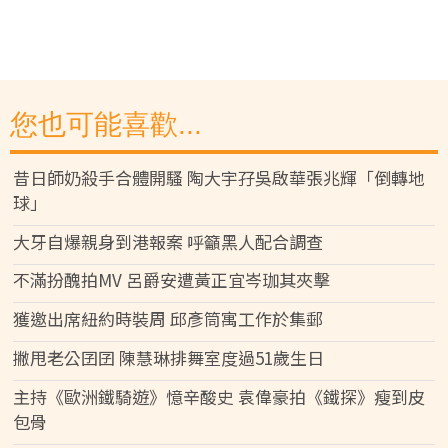
您也可能喜歡...
昔日師奶殺手合體開騷 陶大宇孖吳啟華張兆輝「倒轉地
球」
大牙自爆親身到港報案 呼籲黑人配合調查
不滿扮醜拍MV 呂爵安遭黃正宜岑珈其夾擊
獲邀出席紐約時裝周 邱彥筒寓工作於集郵
撇甩老公囝囝 陳慧琳排舞室度過51歲生日
主持《歐洲鐵騎遊》憶辛酸史 袁偉豪拍《鐵探》瘦到皮
包骨