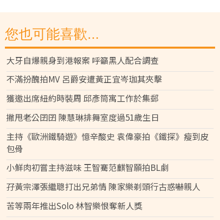
您也可能喜歡...
大牙自爆親身到港報案 呼籲黑人配合調查
不滿扮醜拍MV 呂爵安遭黃正宜岑珈其夾擊
獲邀出席紐約時裝周 邱彥筒寓工作於集郵
撇甩老公囝囝 陳慧琳排舞室度過51歲生日
主持《歐洲鐵騎遊》憶辛酸史 袁偉豪拍《鐵探》瘦到皮
包骨
小鮮肉初嘗主持滋味 王智騫范麒智願拍BL劇
孖黃宗澤張繼聰打出兄弟情 陳家樂剃頭行古惑嚇親人
苦等兩年推出Solo 林智樂恨奪新人獎