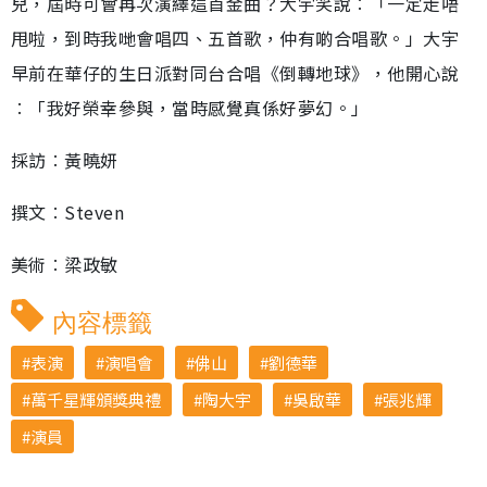
兒，屆時可會再次演繹這首金曲？大宇笑說︰「一定走唔
甩啦，到時我哋會唱四、五首歌，仲有啲合唱歌。」大宇
早前在華仔的生日派對同台合唱《倒轉地球》，他開心說
︰「我好榮幸參與，當時感覺真係好夢幻。」
採訪︰黃曉妍
撰文︰Steven
美術︰梁政敏
內容標籤
表演
演唱會
佛山
劉德華
萬千星輝頒獎典禮
陶大宇
吳啟華
張兆輝
演員