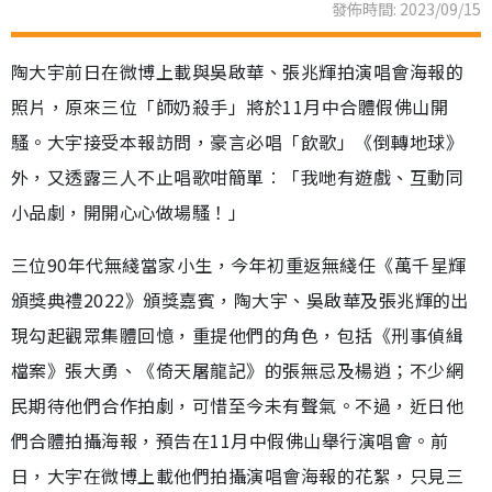
發佈時間: 2023/09/15
陶大宇前日在微博上載與吳啟華、張兆輝拍演唱會海報的
照片，原來三位「師奶殺手」將於11月中合體假佛山開
騷。大宇接受本報訪問，豪言必唱「飲歌」《倒轉地球》
外，又透露三人不止唱歌咁簡單︰「我哋有遊戲、互動同
小品劇，開開心心做場騷！」
三位90年代無綫當家小生，今年初重返無綫任《萬千星輝
頒獎典禮2022》頒獎嘉賓，陶大宇、吳啟華及張兆輝的出
現勾起觀眾集體回憶，重提他們的角色，包括《刑事偵緝
檔案》張大勇、《倚天屠龍記》的張無忌及楊逍；不少網
民期待他們合作拍劇，可惜至今未有聲氣。不過，近日他
們合體拍攝海報，預告在11月中假佛山舉行演唱會。前
日，大宇在微博上載他們拍攝演唱會海報的花絮，只見三