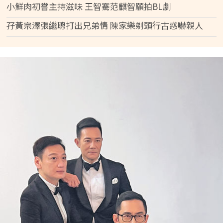
小鮮肉初嘗主持滋味 王智騫范麒智願拍BL劇
孖黃宗澤張繼聰打出兄弟情 陳家樂剃頭行古惑嚇親人