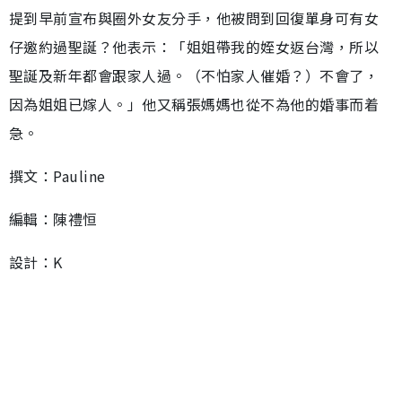
提到早前宣布與圈外女友分手，他被問到回復單身可有女
仔邀約過聖誕？他表示：「姐姐帶我的姪女返台灣，所以
聖誕及新年都會跟家人過。（不怕家人催婚？）不會了，
因為姐姐已嫁人。」他又稱張媽媽也從不為他的婚事而着
急。
撰文：Pauline
編輯：陳禮恒
設計：K