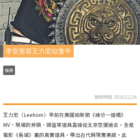
李安形容王力宏似隻牛
娛樂
發佈時間: 2016/11/24
王力宏（Leehom）早前在美國拍新歌《緣分一道橋》
MV，現場的斧頭、頭盔等道具直接從北京空運過去，全是
電影《長城》裏的真實道具，帶出古代與現實美感。此