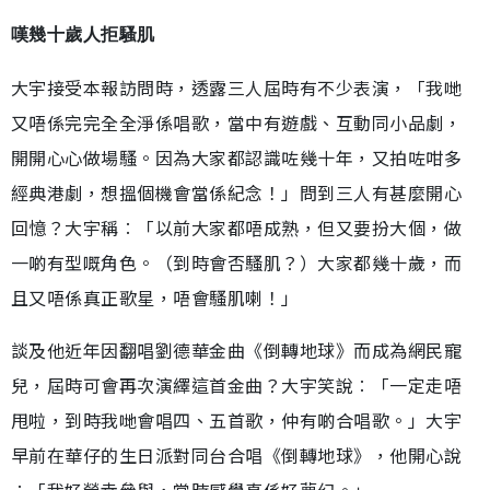
嘆幾十歲人拒騷肌
大宇接受本報訪問時，透露三人屆時有不少表演，「我哋
又唔係完完全全淨係唱歌，當中有遊戲、互動同小品劇，
開開心心做場騷。因為大家都認識咗幾十年，又拍咗咁多
經典港劇，想搵個機會當係紀念！」問到三人有甚麼開心
回憶？大宇稱︰「以前大家都唔成熟，但又要扮大個，做
一啲有型嘅角色。（到時會否騷肌？）大家都幾十歲，而
且又唔係真正歌星，唔會騷肌喇！」
談及他近年因翻唱劉德華金曲《倒轉地球》而成為網民寵
兒，屆時可會再次演繹這首金曲？大宇笑說︰「一定走唔
甩啦，到時我哋會唱四、五首歌，仲有啲合唱歌。」大宇
早前在華仔的生日派對同台合唱《倒轉地球》，他開心說