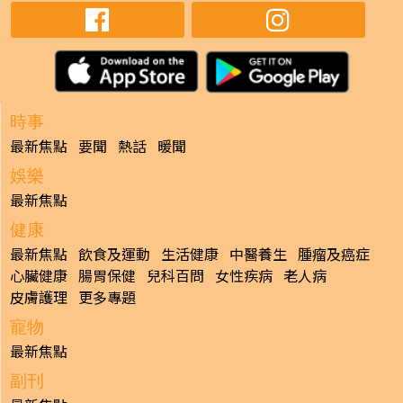
時事
最新焦點
要聞
熱話
暖聞
娛樂
最新焦點
健康
最新焦點
飲食及運動
生活健康
中醫養生
腫瘤及癌症
心臟健康
腸胃保健
兒科百問
女性疾病
老人病
皮膚護理
更多專題
寵物
最新焦點
副刊