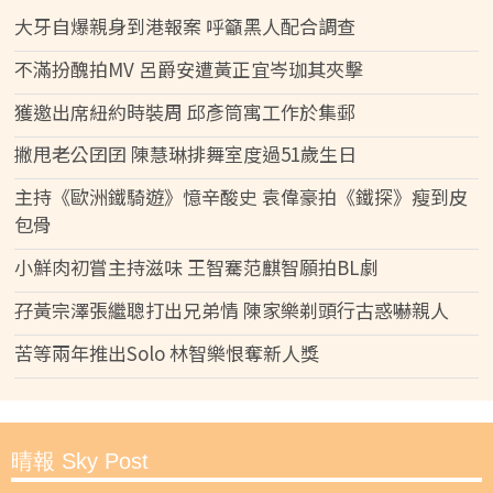
大牙自爆親身到港報案 呼籲黑人配合調查
不滿扮醜拍MV 呂爵安遭黃正宜岑珈其夾擊
獲邀出席紐約時裝周 邱彥筒寓工作於集郵
撇甩老公囝囝 陳慧琳排舞室度過51歲生日
主持《歐洲鐵騎遊》憶辛酸史 袁偉豪拍《鐵探》瘦到皮
包骨
小鮮肉初嘗主持滋味 王智騫范麒智願拍BL劇
孖黃宗澤張繼聰打出兄弟情 陳家樂剃頭行古惑嚇親人
苦等兩年推出Solo 林智樂恨奪新人獎
晴報 Sky Post