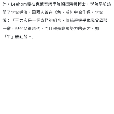
外，Leehom獲柏克萊音樂學院頒授榮譽博士，學院早前訪
問了李安導演，因兩人曾在《色，戒》中合作過，李安
說：「王力宏是一個奇怪的組合，傳統得幾乎像我父母那
一輩，但他又很現代，而且他是非常努力的天才，如
『牛』般勤勞。」