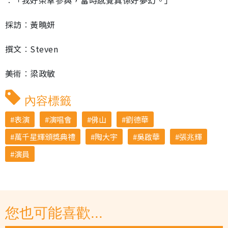
︰「我好榮幸參與，當時感覺真係好夢幻。」
採訪︰黃曉妍
撰文︰Steven
美術︰梁政敏
內容標籤
表演
演唱會
佛山
劉德華
萬千星輝頒獎典禮
陶大宇
吳啟華
張兆輝
演員
您也可能喜歡...