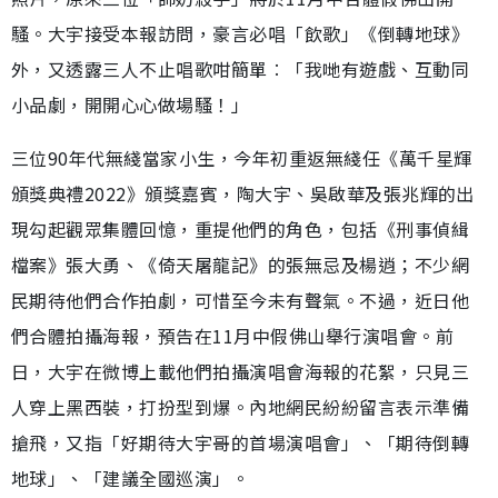
騷。大宇接受本報訪問，豪言必唱「飲歌」《倒轉地球》
外，又透露三人不止唱歌咁簡單︰「我哋有遊戲、互動同
小品劇，開開心心做場騷！」
三位90年代無綫當家小生，今年初重返無綫任《萬千星輝
頒獎典禮2022》頒獎嘉賓，陶大宇、吳啟華及張兆輝的出
現勾起觀眾集體回憶，重提他們的角色，包括《刑事偵緝
檔案》張大勇、《倚天屠龍記》的張無忌及楊逍；不少網
民期待他們合作拍劇，可惜至今未有聲氣。不過，近日他
們合體拍攝海報，預告在11月中假佛山舉行演唱會。前
日，大宇在微博上載他們拍攝演唱會海報的花絮，只見三
人穿上黑西裝，打扮型到爆。內地網民紛紛留言表示準備
搶飛，又指「好期待大宇哥的首場演唱會」、「期待倒轉
地球」、「建議全國巡演」。