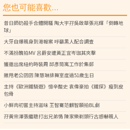
您也可能喜歡...
昔日師奶殺手合體開騷 陶大宇孖吳啟華張兆輝「倒轉地
球」
大牙自爆親身到港報案 呼籲黑人配合調查
不滿扮醜拍MV 呂爵安遭黃正宜岑珈其夾擊
獲邀出席紐約時裝周 邱彥筒寓工作於集郵
撇甩老公囝囝 陳慧琳排舞室度過51歲生日
主持《歐洲鐵騎遊》憶辛酸史 袁偉豪拍《鐵探》瘦到皮
包骨
小鮮肉初嘗主持滋味 王智騫范麒智願拍BL劇
孖黃宗澤張繼聰打出兄弟情 陳家樂剃頭行古惑嚇親人