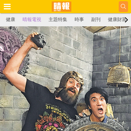
健康
晴報電視
主題特集
時事
副刊
健康財富