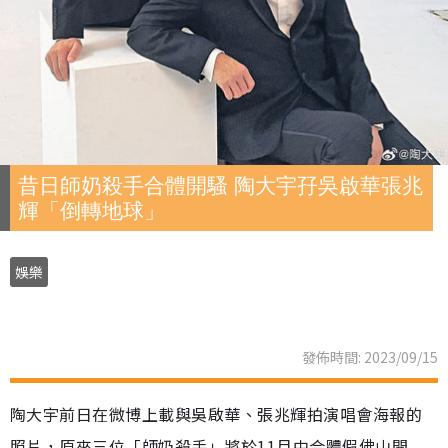
昔日師奶殺手合體開騷 陶大宇孖吳啟華張兆
輝「倒轉地球」
娛樂
發佈時間: 2023/09/15
陶大宇前日在微博上載與吳啟華、張兆輝拍演唱會海報的
照片，原來三位「師奶殺手」將於11月中合體假佛山開