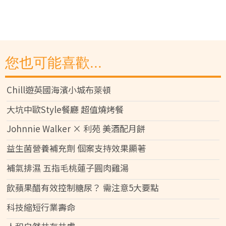
您也可能喜歡...
Chill遊英國海濱小城布萊頓
大坑中歐Style餐廳 超值燒烤餐
Johnnie Walker × 利苑 美酒配月餅
益生菌營養補充劑 個案支持效果顯著
補氣排濕 五指毛桃蓮子圓肉雞湯
飲蘋果醋有效控制糖尿？ 需注意5大要點
科技縮短行業壽命