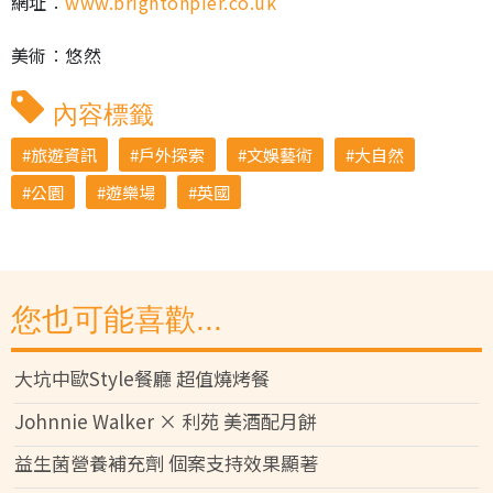
網址︰
www.brightonpier.co.uk
美術︰悠然
內容標籤
旅遊資訊
戶外探索
文娛藝術
大自然
公園
遊樂場
英國
您也可能喜歡...
大坑中歐Style餐廳 超值燒烤餐
Johnnie Walker × 利苑 美酒配月餅
益生菌營養補充劑 個案支持效果顯著