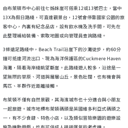
由布萊頓市中心前往七姊妹崖可搭乘12或13號巴士，當中
13X為假日路綫，可直達觀景台，12號會停靠國家公園的旅
客中心，內裏有紀念品店，設有飲水機及洗手間，可先在
此整理補給裝備、索取地圖或向管理員查詢路綫。
3條遠足路綫中，Beach Trail沿崖下的沙灘徒步，約60分
鐘可抵達河流出口、現為海洋保護區的Cuckmere Haven
海灘，隔着海岸綫眺望斷崖。此路綫遊人較多，沿途是一
望無際的草原、河道與層層山丘，景色壯闊，也有機會與
馬匹、羊群作近距離接觸。
布萊頓不僅有自然景觀，其海濱城市也十分適合與小朋友
一起旅遊。城市地標布萊頓碼頭是英國維多利亞式碼頭之
一，有不少食肆、特色小店，以及類似冒險樂園的遊樂設
施及機動遊戲，也有可供成人碰碰運氣的老虎機。