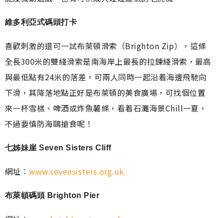
維多利亞式碼頭打卡
喜歡刺激的還可一試布萊頓滑索（Brighton Zip），這條
全長300米的雙綫滑索是南海岸上最長的拉鍊綫滑索，最高
與最低點有24米的落差，可兩人同時一起沿着海邊飛馳向
下滑，其降落地點正好是布萊頓的美食廣場，可找個位置
來一杯雪榚、啤酒或炸魚薯條，看着石灘海景Chill一夏，
不過要慎防海鷗搶食呢！
七姊妹崖 Seven Sisters Cliff
網址︰
www.sevensisters.org.uk
布萊頓碼頭 Brighton Pier