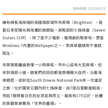
發佈時間: 2023/09/15
擁有綿長海岸綫的英國南部城市布萊頓（Brighton），是
夏日享受陽光與海灘的旅遊點。其毗鄰的七姊妹崖（Seven
Sisters Cliff），除了是不少電影、電視劇的取景地，更是
Windows 7內置的Wallpaper之一，對其景觀絕對不會感
陌生。
布萊頓距離倫敦僅一小時車程，市中心設有大型商場，但
來到南部小城，遊客們的目的都是想親親大自然，沿着海
岸遊逛，或前往South Downs National Park來一次遠足
之旅。位於國家公園內的七姊妹崖，由7座白堊斷崖組成，
恍如7個穿着白衣的女孩並肩而立，最高有175公尺，壯麗
的景觀常被譽為「世界的盡頭」。