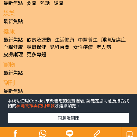
最新焦點
要聞
熱話
暖聞
娛樂
最新焦點
健康
最新焦點
飲食及運動
生活健康
中醫養生
腫瘤及癌症
心臟健康
腸胃保健
兒科百問
女性疾病
老人病
皮膚護理
更多專題
寵物
最新焦點
副刊
最新焦點
本網站使用Cookies來改善您的瀏覽體驗, 請確定您同意及接受我
日報
們的
私隱政策與使用條款
才繼續瀏覽。
揭頁版
港聞
財經/地產
中國/國際
娛樂
Healthy Life
生活副刊
親子/教育
體育
專題/人物
昔日晴報
同意及關閉
香港經濟日報版權所有©2026