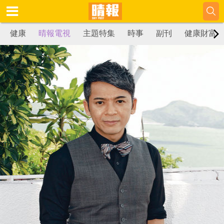
健康
晴報電視
主題特集
時事
副刊
健康財富