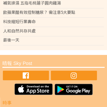
補氣排濕 五指毛桃蓮子圓肉雞湯
飲蘋果醋有效控制糖尿？ 需注意5大要點
科技縮短行業壽命
人和自然共存共處
最後一天
晴報 Sky Post
時事