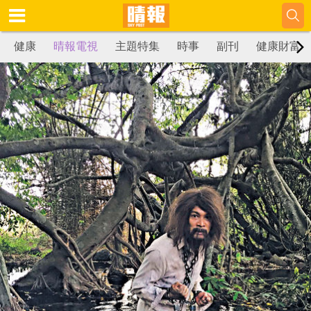
健康
晴報電視
主題特集
時事
副刊
健康財富