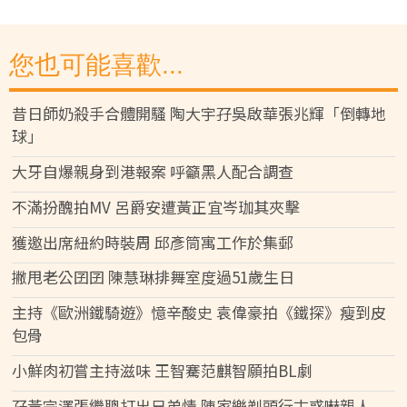
您也可能喜歡...
昔日師奶殺手合體開騷 陶大宇孖吳啟華張兆輝「倒轉地
球」
大牙自爆親身到港報案 呼籲黑人配合調查
不滿扮醜拍MV 呂爵安遭黃正宜岑珈其夾擊
獲邀出席紐約時裝周 邱彥筒寓工作於集郵
撇甩老公囝囝 陳慧琳排舞室度過51歲生日
主持《歐洲鐵騎遊》憶辛酸史 袁偉豪拍《鐵探》瘦到皮
包骨
小鮮肉初嘗主持滋味 王智騫范麒智願拍BL劇
孖黃宗澤張繼聰打出兄弟情 陳家樂剃頭行古惑嚇親人