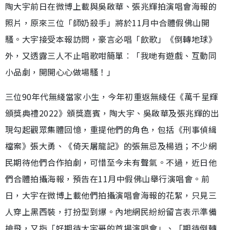
陶大宇前日在微博上載與吳啟華、張兆輝拍演唱會海報的
照片，原來三位「師奶殺手」將於11月中合體假佛山開
騷。大宇接受本報訪問，豪言必唱「飲歌」《倒轉地球》
外，又透露三人不止唱歌咁簡單︰「我哋有遊戲、互動同
小品劇，開開心心做場騷！」
三位90年代無綫當家小生，今年初重返無綫任《萬千星輝
頒獎典禮2022》頒獎嘉賓，陶大宇、吳啟華及張兆輝的出
現勾起觀眾集體回憶，重提他們的角色，包括《刑事偵緝
檔案》張大勇、《倚天屠龍記》的張無忌及楊逍；不少網
民期待他們合作拍劇，可惜至今未有聲氣。不過，近日他
們合體拍攝海報，預告在11月中假佛山舉行演唱會。前
日，大宇在微博上載他們拍攝演唱會海報的花絮，只見三
人穿上黑西裝，打扮型到爆。內地網民紛紛留言表示準備
搶飛，又指「好期待大宇哥的首場演唱會」、「期待倒轉