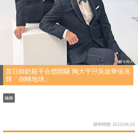
昔日師奶殺手合體開騷 陶大宇孖吳啟華張兆
輝「倒轉地球」
娛樂
發佈時間: 2023/09/15