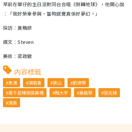
早前在華仔的生日派對同台合唱《倒轉地球》，他開心說
︰「我好榮幸參與，當時感覺真係好夢幻。」
採訪︰黃曉妍
撰文︰Steven
美術︰梁政敏
內容標籤
表演
演唱會
佛山
劉德華
萬千星輝頒獎典禮
陶大宇
吳啟華
張兆輝
演員