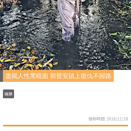
盡揭人性黑暗面 郭晉安踏上復仇不歸路
娛樂
發佈時間: 2016/11/18