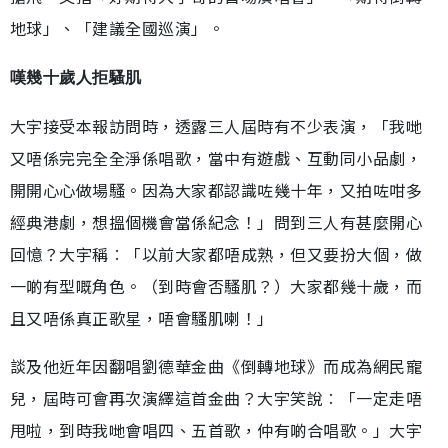
地球」、「建議全國巡演」。
嘆幾十歲人拒騷肌
大宇接受本報訪問時，透露三人屆時有不少表演，「我哋
又唔係完完全全淨係唱歌，當中有遊戲、互動同小品劇，
開開心心做場騷。因為大家都認識咗幾十年，又拍咗咁多
經典港劇，想搵個機會當係紀念！」問到三人有甚麼開心
回憶？大宇稱︰「以前大家都唔成熟，但又要扮大個，做
一啲有型嘅角色。（到時會否騷肌？）大家都幾十歲，而
且又唔係真正歌星，唔會騷肌喇！」
談及他近年因翻唱劉德華金曲《倒轉地球》而成為網民寵
兒，屆時可會再次演繹這首金曲？大宇笑說︰「一定走唔
甩啦，到時我哋會唱四、五首歌，仲有啲合唱歌。」大宇