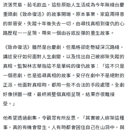
流落荒島、茹毛飲血，這些原始人生活成為今年無綫台慶
重頭劇《致命復活》的故事開端。原本事業、家庭兩得意
的郭晉安，失蹤十年後失去一切，由尋找真相到復仇的心
路歷程一一呈現，帶來一個由谷底反彈的重生故事。
《致命復活》雖然是台慶劇，但風格卻走懸疑深沉路綫，
講述安仔如何面對人生劇變，以及找出自己被綁架失蹤的
真相。監製林志華指這不是單純的復仇故事：「這不只是
一個悲劇，也是追尋真相的故事。安仔在劇中不是絕對的
正派，他面對真相時，都用一些不合法的手段處理。全劇
好像拼圖一樣，最終將整個真相呈現，結果亦很難接
受。」
他希望透過劇集，令觀眾有所反思，「其實被人綁架這種
事，真的有機會發生。人有時都會困住自己在山洞中，與