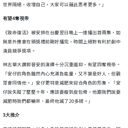
世界隔絕，收埋自己，大家可以藉此思考更多。」
有望4奪視帝
《致命復活》被安排在台慶翌日晚上一連播出首兩集，如
無意外應會在頒獎禮前剛好播完，時間上絕對有利於劇中
演員競爭獎項。
林志華大讚郭晉安的演繹十分沉重遏抑，有望四奪視帝。
「安仔的角色雖然內心充滿負能量，又不算是好人，但觀
眾會同情他。」安仔更特意減肥來迎合角色的形象，「安
仔說失蹤了整整十年，應該要瘦到皮包骨，他跟我們說要
減肥時我們都嚇呆，最終他減了20多磅。」
3大推介