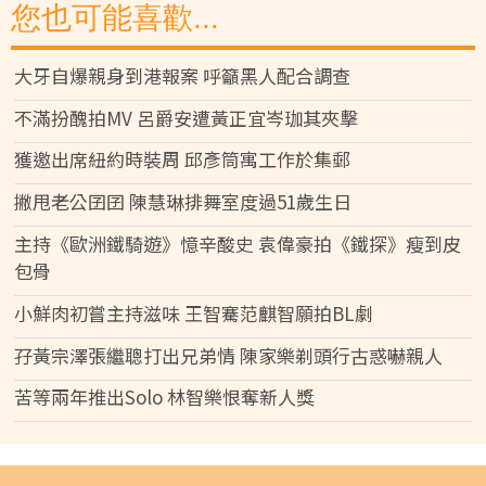
您也可能喜歡...
大牙自爆親身到港報案 呼籲黑人配合調查
不滿扮醜拍MV 呂爵安遭黃正宜岑珈其夾擊
獲邀出席紐約時裝周 邱彥筒寓工作於集郵
撇甩老公囝囝 陳慧琳排舞室度過51歲生日
主持《歐洲鐵騎遊》憶辛酸史 袁偉豪拍《鐵探》瘦到皮
包骨
小鮮肉初嘗主持滋味 王智騫范麒智願拍BL劇
孖黃宗澤張繼聰打出兄弟情 陳家樂剃頭行古惑嚇親人
苦等兩年推出Solo 林智樂恨奪新人獎