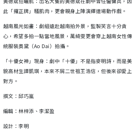
黃德斌狂曬肌：出名大隻的黃德斌在劇中曾任僱傭兵，因
此「攞正牌」騷肌肉，更會親身上陣演繹連場動作戲。
越南風光如畫：劇組遠赴越南拍外景，監製笑言十分貪
心，希望多拍一點當地風景，萬綺雯更會穿上越南女性傳
統服裝奧黛（Ao Dai）拍攝。
「十優女神」現身：劇中「十優」不是指麥明詩，而是美
貌高材生譚凱琪，本來不屑二世祖王浩信，但後來卻愛上
對方。
撰文：邱巧嵐
編輯：林梓添、李潔盈
設計：李明