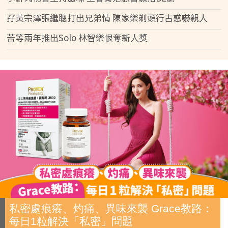
孖黃宗澤張繼聰打出兄弟情 陳家樂剃頭行古惑嚇親人
苦等兩年推出Solo 林智樂恨奪新人獎
私密處痕癢、灼痛、異味來襲 Grace教路：
每日1粒解決「私密」問題