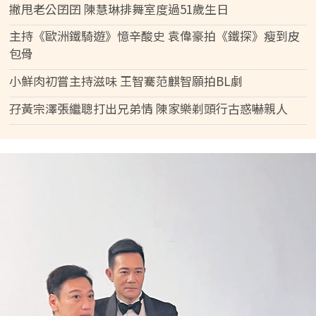
撇甩老公囝囝 陳慧琳排舞室度過51歲生日
主持《歐洲鐵騎遊》憶辛酸史 袁偉豪拍《鐵探》瘦到皮
包骨
小鮮肉初嘗主持滋味 王智騫范麒智願拍BL劇
孖黃宗澤張繼聰打出兄弟情 陳家樂剃頭行古惑嚇親人