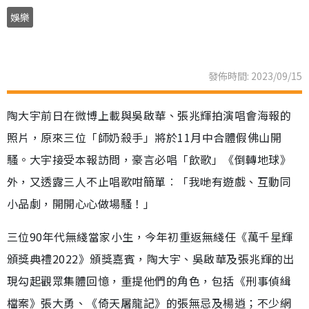
娛樂
發佈時間: 2023/09/15
陶大宇前日在微博上載與吳啟華、張兆輝拍演唱會海報的
照片，原來三位「師奶殺手」將於11月中合體假佛山開
騷。大宇接受本報訪問，豪言必唱「飲歌」《倒轉地球》
外，又透露三人不止唱歌咁簡單︰「我哋有遊戲、互動同
小品劇，開開心心做場騷！」
三位90年代無綫當家小生，今年初重返無綫任《萬千星輝
頒獎典禮2022》頒獎嘉賓，陶大宇、吳啟華及張兆輝的出
現勾起觀眾集體回憶，重提他們的角色，包括《刑事偵緝
檔案》張大勇、《倚天屠龍記》的張無忌及楊逍；不少網