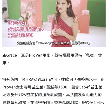
▲Grace一直是ProVen用家，並持續服用保持「私密」健
康。
擁有英國「MHRA安管局」認可、達歐洲「醫藥級水平」的
ProVen女士專用益生菌+蔓越莓3600，蘊含Lab4®益生菌
配方及針對私密症狀的加氏乳酸菌、具抗菌及淨化能力的
蔓越莓萃取物，並獲得多國人類級臨床測試，服後第1日已