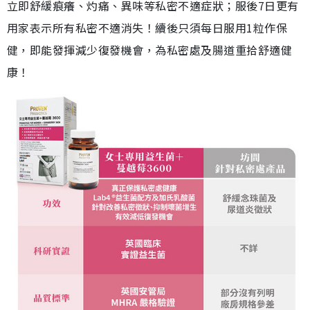
立即舒緩痕癢、灼痛、異味等私密不適症狀；服後7日更有
用家表示所有私密不適消失！續後只須每日服用1粒作保
健，即能發揮減少復發機會，為私密處及腸道重拾舒適健
康！