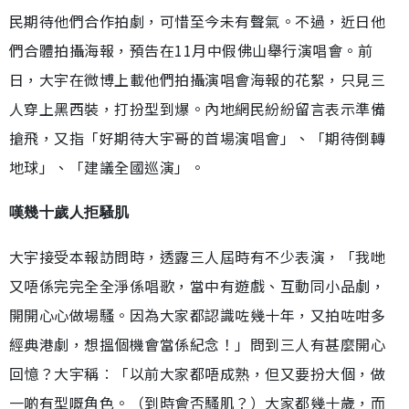
民期待他們合作拍劇，可惜至今未有聲氣。不過，近日他
們合體拍攝海報，預告在11月中假佛山舉行演唱會。前
日，大宇在微博上載他們拍攝演唱會海報的花絮，只見三
人穿上黑西裝，打扮型到爆。內地網民紛紛留言表示準備
搶飛，又指「好期待大宇哥的首場演唱會」、「期待倒轉
地球」、「建議全國巡演」。
嘆幾十歲人拒騷肌
大宇接受本報訪問時，透露三人屆時有不少表演，「我哋
又唔係完完全全淨係唱歌，當中有遊戲、互動同小品劇，
開開心心做場騷。因為大家都認識咗幾十年，又拍咗咁多
經典港劇，想搵個機會當係紀念！」問到三人有甚麼開心
回憶？大宇稱︰「以前大家都唔成熟，但又要扮大個，做
一啲有型嘅角色。（到時會否騷肌？）大家都幾十歲，而