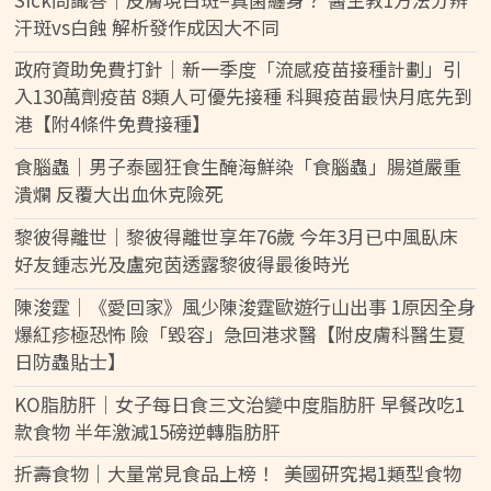
汗斑vs白蝕 解析發作成因大不同
政府資助免費打針｜新一季度「流感疫苗接種計劃」引
入130萬劑疫苗 8類人可優先接種 科興疫苗最快月底先到
港【附4條件免費接種】
食腦蟲｜男子泰國狂食生醃海鮮染「食腦蟲」腸道嚴重
潰爛 反覆大出血休克險死
黎彼得離世｜黎彼得離世享年76歲 今年3月已中風臥床
好友鍾志光及盧宛茵透露黎彼得最後時光
陳浚霆｜《愛回家》風少陳浚霆歐遊行山出事 1原因全身
爆紅疹極恐怖 險「毀容」急回港求醫【附皮膚科醫生夏
日防蟲貼士】
KO脂肪肝｜女子每日食三文治變中度脂肪肝 早餐改吃1
款食物 半年激減15磅逆轉脂肪肝
折壽食物｜大量常見食品上榜！ 美國研究揭1類型食物