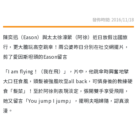
發佈時間: 2016/11/18
陳奕迅（Eason）與太太徐濠縈（阿徐）近日放假出國旅
行，更大膽玩高空跳傘！兩公婆昨日分別在社交網擺片，
剪了愛因斯坦頭的Eason留言
「I am flying！（我在飛）」，片中，他跳傘時興奮地擘
大口狂食風，頭髮被強風吹至all back，可憐身後的教練硬
食「髮菜」！至於阿徐則表現淡定，張開雙手享受飛翔，
她又留言「You jump I jump」，擺明夫唱婦隨，認真浪
漫。