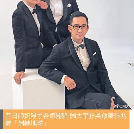
昔日師奶殺手合體開騷 陶大宇孖吳啟華張兆
輝「倒轉地球」