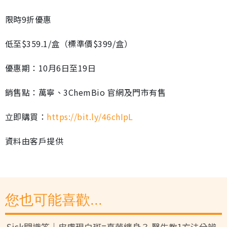
限時9折優惠
低至$359.1/盒（標準價$399/盒）
優惠期：10月6日至19日
銷售點：萬寧、3ChemBio 官網及門市有售
立即購買：
https://bit.ly/46chIpL
資料由客戶提供
您也可能喜歡...
Sick問識答｜皮膚現白斑=真菌纏身？ 醫生教1方法分辨