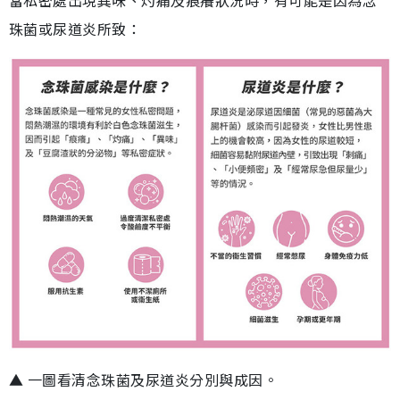
珠菌或尿道炎所致：
▲ 一圖看清念珠菌及尿道炎分別與成因。