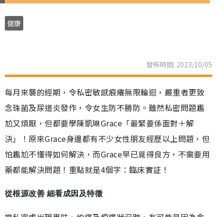
健康
發佈時間: 2023/10/05
每月來襲的經期，令私密敏感痕癢無限輪迴，嚴重者更致
念珠菌及尿道炎發作，令女生防不勝防。雖然私密問題尷
尬又煩厭，但都要學陳凱琳Grace「最緊要係面對＋解
決」！原來Grace身邊都有不少女性朋友經歷以上問題，但
怕尷尬不懂得如何解決，而Grace早已覓得良方，不需要用
藥都能解決問題！重點就是4個字：臨床實証！
從根源改善 細看成因及特徵
當私密處出現異味、灼痛及痕癢狀況時，有可能是因為念