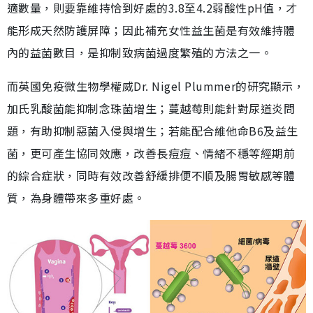
適數量，則要靠維持恰到好處的3.8至4.2弱酸性pH值，才
能形成天然防護屏障；因此補充女性益生菌是有效維持體
內的益菌數目，是抑制致病菌過度繁殖的方法之一。
而英國免疫微生物學權威Dr. Nigel Plummer的研究顯示，
加氏乳酸菌能抑制念珠菌增生；蔓越莓則能針對尿道炎問
題，有助抑制惡菌入侵與增生；若能配合維他命B6及益生
菌，更可產生協同效應，改善長痘痘、情緒不穩等經期前
的綜合症狀，同時有效改善舒緩排便不順及腸胃敏感等體
質，為身體帶來多重好處。