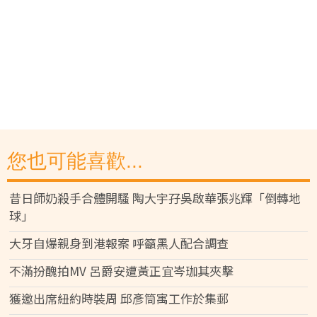
您也可能喜歡...
昔日師奶殺手合體開騷 陶大宇孖吳啟華張兆輝「倒轉地
球」
大牙自爆親身到港報案 呼籲黑人配合調查
不滿扮醜拍MV 呂爵安遭黃正宜岑珈其夾擊
獲邀出席紐約時裝周 邱彥筒寓工作於集郵