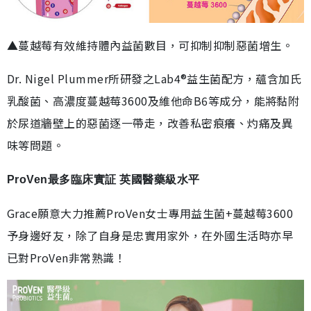
▲蔓越莓有效維持體內益菌數目，可抑制抑制惡菌增生。
Dr. Nigel Plummer所研發之Lab4®益生菌配方，蘊含加氏
乳酸菌、高濃度蔓越莓3600及維他命B6等成分，能將黏附
於尿道牆壁上的惡菌逐一帶走，改善私密痕癢、灼痛及異
味等問題。
ProVen最多臨床實証 英國醫藥級水平
Grace願意大力推薦ProVen女士專用益生菌+蔓越莓3600
予身邊好友，除了自身是忠實用家外，在外國生活時亦早
已對ProVen非常熟識！