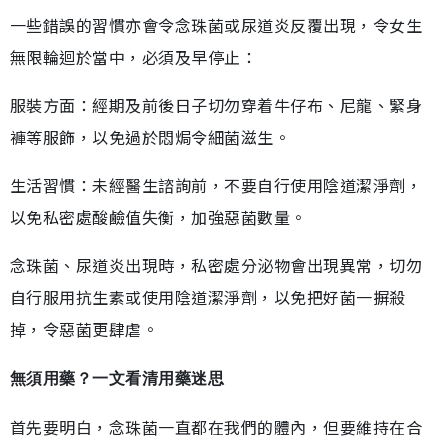
一些錯誤的習慣亦會令念珠菌或尿道炎反覆出現，令女生
無限輪迴於當中，必須及早停止：
服裝方面：經期及前後日子切勿穿着牛仔布、尼龍、緊身
褲等服飾，以免過於悶焗令細菌滋生。
生活習慣：未經醫生諮詢前，不要自行使用陰道潔淨劑，
以免私密處酸鹼值失衡，加強惡菌數量。
念珠菌、尿道炎出現時，私密處分泌物會出現異常，切勿
自行服用抗生素或使用陰道潔淨劑，以免把好菌一摒殺
掉，令惡菌更肆虐。
無須用藥？一文看清用藥迷思
首先要明白，念珠菌一直都在我們的體內，但要維持在合