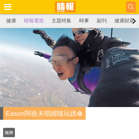
健康
晴報電視
主題特集
時事
副刊
健康財富
Eason阿徐夫唱婦隨玩跳傘
娛樂