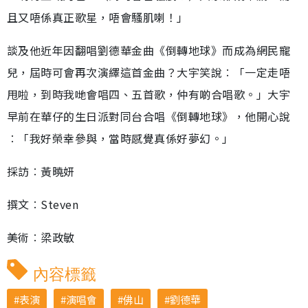
且又唔係真正歌星，唔會騷肌喇！」
談及他近年因翻唱劉德華金曲《倒轉地球》而成為網民寵
兒，屆時可會再次演繹這首金曲？大宇笑說︰「一定走唔
甩啦，到時我哋會唱四、五首歌，仲有啲合唱歌。」大宇
早前在華仔的生日派對同台合唱《倒轉地球》，他開心說
︰「我好榮幸參與，當時感覺真係好夢幻。」
採訪︰黃曉妍
撰文︰Steven
美術︰梁政敏
內容標籤
表演
演唱會
佛山
劉德華