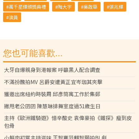
萬千星輝頒獎典禮
陶大宇
吳啟華
張兆輝
演員
您也可能喜歡...
大牙自爆親身到港報案 呼籲黑人配合調查
不滿扮醜拍MV 呂爵安遭黃正宜岑珈其夾擊
獲邀出席紐約時裝周 邱彥筒寓工作於集郵
撇甩老公囝囝 陳慧琳排舞室度過51歲生日
主持《歐洲鐵騎遊》憶辛酸史 袁偉豪拍《鐵探》瘦到皮
包骨
小鮮肉初嘗主持滋味 王智騫范麒智願拍BL劇