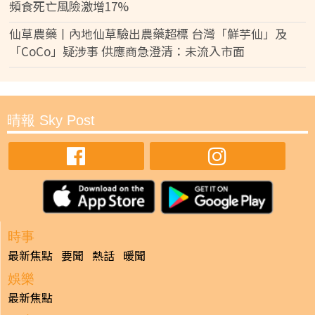
頻食死亡風險激增17%
仙草農藥丨內地仙草驗出農藥超標 台灣「鮮芋仙」及
「CoCo」疑涉事 供應商急澄清：未流入市面
晴報 Sky Post
時事
最新焦點
要聞
熱話
暖聞
娛樂
最新焦點