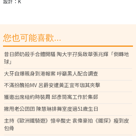
設計：K
您也可能喜歡...
昔日師奶殺手合體開騷 陶大宇孖吳啟華張兆輝「倒轉地
球」
大牙自爆親身到港報案 呼籲黑人配合調查
不滿扮醜拍MV 呂爵安遭黃正宜岑珈其夾擊
獲邀出席紐約時裝周 邱彥筒寓工作於集郵
撇甩老公囝囝 陳慧琳排舞室度過51歲生日
主持《歐洲鐵騎遊》憶辛酸史 袁偉豪拍《鐵探》瘦到皮
包骨