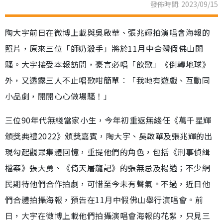
發佈時間: 2023/09/15
陶大宇前日在微博上載與吳啟華、張兆輝拍演唱會海報的
照片，原來三位「師奶殺手」將於11月中合體假佛山開
騷。大宇接受本報訪問，豪言必唱「飲歌」《倒轉地球》
外，又透露三人不止唱歌咁簡單︰「我哋有遊戲、互動同
小品劇，開開心心做場騷！」
三位90年代無綫當家小生，今年初重返無綫任《萬千星輝
頒獎典禮2022》頒獎嘉賓，陶大宇、吳啟華及張兆輝的出
現勾起觀眾集體回憶，重提他們的角色，包括《刑事偵緝
檔案》張大勇、《倚天屠龍記》的張無忌及楊逍；不少網
民期待他們合作拍劇，可惜至今未有聲氣。不過，近日他
們合體拍攝海報，預告在11月中假佛山舉行演唱會。前
日，大宇在微博上載他們拍攝演唱會海報的花絮，只見三