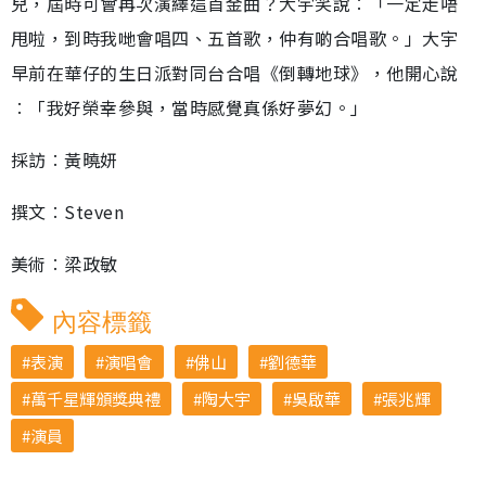
兒，屆時可會再次演繹這首金曲？大宇笑說︰「一定走唔
甩啦，到時我哋會唱四、五首歌，仲有啲合唱歌。」大宇
早前在華仔的生日派對同台合唱《倒轉地球》，他開心說
︰「我好榮幸參與，當時感覺真係好夢幻。」
採訪︰黃曉妍
撰文︰Steven
美術︰梁政敏
內容標籤
表演
演唱會
佛山
劉德華
萬千星輝頒獎典禮
陶大宇
吳啟華
張兆輝
演員