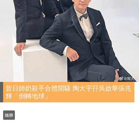
昔日師奶殺手合體開騷 陶大宇孖吳啟華張兆
輝「倒轉地球」
娛樂