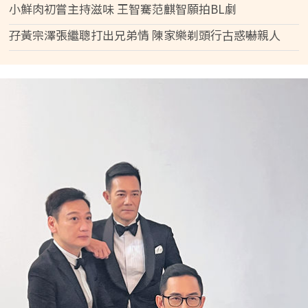
小鮮肉初嘗主持滋味 王智騫范麒智願拍BL劇
孖黃宗澤張繼聰打出兄弟情 陳家樂剃頭行古惑嚇親人