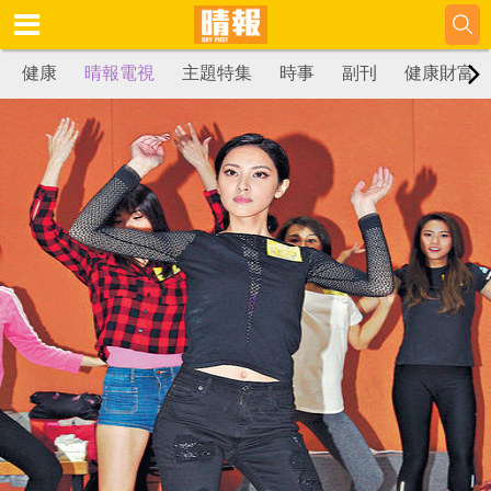
健康
晴報電視
主題特集
時事
副刊
健康財富