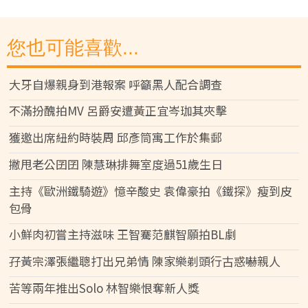
您也可能喜歡...
大牙自爆親身到港報案 呼籲黑人配合調查
不滿扮醜拍MV 呂爵安遭黃正宜岑珈其夾擊
獲邀出席紐約時裝周 邱彥筒寓工作於集郵
撇甩老公囝囝 陳慧琳排舞室度過51歲生日
主持《歐洲鐵騎遊》憶辛酸史 袁偉豪拍《鐵探》瘦到皮
包骨
小鮮肉初嘗主持滋味 王智騫范麒智願拍BL劇
孖黃宗澤張繼聰打出兄弟情 陳家樂剃頭行古惑嚇親人
苦等兩年推出Solo 林智樂恨奪新人獎