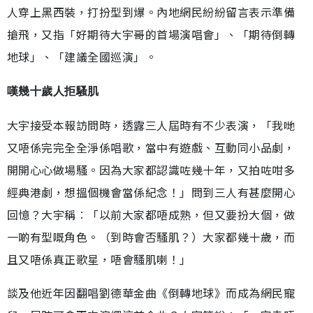
人穿上黑西裝，打扮型到爆。內地網民紛紛留言表示準備
搶飛，又指「好期待大宇哥的首場演唱會」、「期待倒轉
地球」、「建議全國巡演」。
嘆幾十歲人拒騷肌
大宇接受本報訪問時，透露三人屆時有不少表演，「我哋
又唔係完完全全淨係唱歌，當中有遊戲、互動同小品劇，
開開心心做場騷。因為大家都認識咗幾十年，又拍咗咁多
經典港劇，想搵個機會當係紀念！」問到三人有甚麼開心
回憶？大宇稱︰「以前大家都唔成熟，但又要扮大個，做
一啲有型嘅角色。（到時會否騷肌？）大家都幾十歲，而
且又唔係真正歌星，唔會騷肌喇！」
談及他近年因翻唱劉德華金曲《倒轉地球》而成為網民寵