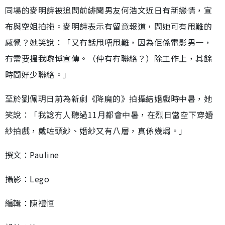
同場的麥明詩被追問前緋聞男友何浩文近日有新戀情，宣
布與空姐拍拖。麥明詩表示有留意報道，問她可有甩難的
感覺？她笑說：「又冇話甩唔甩難，因為佢係電影男一，
冇需要搵我嚟博宣傳。（仲有冇聯絡？）除工作上，其餘
時間好少聯絡。」
至於劉佩玥日前為新劇《降魔的》拍攝結婚戲時中暑，她
笑說：「我諗冇人聽過11月都會中暑，在烈日當空下穿婚
紗拍戲，戴咗頭紗、婚紗又有八層，真係幾焗。」
撰文：Pauline
攝影：Lego
編輯：陳禮恒