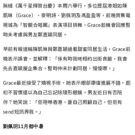
無綫《萬千星輝賀台慶》本周六舉行，多位歷屆港姐如陳
凱琳（Grace）、麥明詩、劉佩玥及馮盈盈等，前晚齊集電
視城為「智靚合唱團」表演項目排舞，Grace趁機會回應暫
時未考慮與男友鄭嘉穎同居。
早前有報道稱陳凱琳與鄭嘉穎過着甜蜜同居生活，Grace前
晚表示誤會，並解釋：「係有時我哋相約出街食飯，我會
先去嘉穎屋企集合。暫時仲未計劃同居，慢慢嚟。」
Grace最近接受了矯視手術，她表示眼部康復進展不錯，起
初不習慣還以為自己忘記除隱形眼鏡。男友近日有否陪
伴？她笑說：「佢唔喺香港，要自己照顧自己，但佢有
send短訊畀我。」
劉佩玥11月都中暑