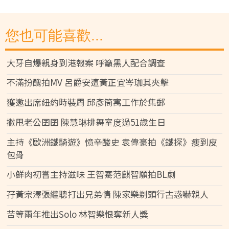
您也可能喜歡...
大牙自爆親身到港報案 呼籲黑人配合調查
不滿扮醜拍MV 呂爵安遭黃正宜岑珈其夾擊
獲邀出席紐約時裝周 邱彥筒寓工作於集郵
撇甩老公囝囝 陳慧琳排舞室度過51歲生日
主持《歐洲鐵騎遊》憶辛酸史 袁偉豪拍《鐵探》瘦到皮
包骨
小鮮肉初嘗主持滋味 王智騫范麒智願拍BL劇
孖黃宗澤張繼聰打出兄弟情 陳家樂剃頭行古惑嚇親人
苦等兩年推出Solo 林智樂恨奪新人獎