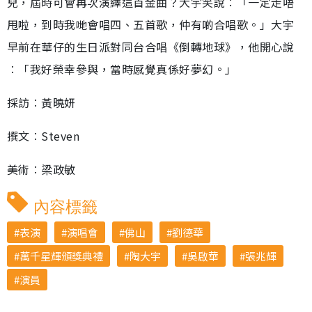
兒，屆時可會再次演繹這首金曲？大宇笑說︰「一定走唔
甩啦，到時我哋會唱四、五首歌，仲有啲合唱歌。」大宇
早前在華仔的生日派對同台合唱《倒轉地球》，他開心說
︰「我好榮幸參與，當時感覺真係好夢幻。」
採訪︰黃曉妍
撰文︰Steven
美術︰梁政敏
內容標籤
表演
演唱會
佛山
劉德華
萬千星輝頒獎典禮
陶大宇
吳啟華
張兆輝
演員