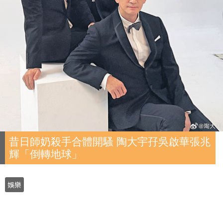
昔日師奶殺手合體開騷 陶大宇孖吳啟華張兆
輝「倒轉地球」
娛樂