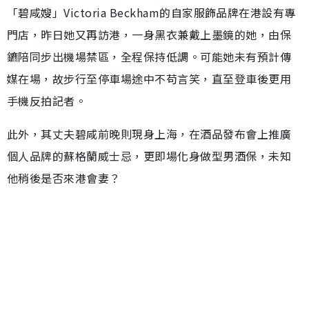
「碧咸嫂」Victoria Beckham的自家服飾品牌在港設有專
門店，昨日她又再訪港，一身黑衣兼戴上墨鏡的她，由保
鑣陪同步出機場禁區，全程保持低調。可能她未有預計傳
媒在場，故步行至停車場途中不苟言笑，直至登車後更用
手機反拍記者。
此外，其丈夫碧咸前晚則現身上海，在酒品發布會上推廣
個人品牌的蘇格蘭威士忌，更即場化身做型男酒保，未知
他稍後是否來港會妻？