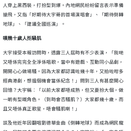
人穿上黑西裝，打扮型到爆。內地網民紛紛留言表示準備
搶飛，又指「好期待大宇哥的首場演唱會」、「期待倒轉
地球」、「建議全國巡演」。
嘆幾十歲人拒騷肌
大宇接受本報訪問時，透露三人屆時有不少表演，「我哋
又唔係完完全全淨係唱歌，當中有遊戲、互動同小品劇，
開開心心做場騷。因為大家都認識咗幾十年，又拍咗咁多
經典港劇，想搵個機會當係紀念！」問到三人有甚麼開心
回憶？大宇稱︰「以前大家都唔成熟，但又要扮大個，做
一啲有型嘅角色。（到時會否騷肌？）大家都幾十歲，而
且又唔係真正歌星，唔會騷肌喇！」
談及他近年因翻唱劉德華金曲《倒轉地球》而成為網民寵