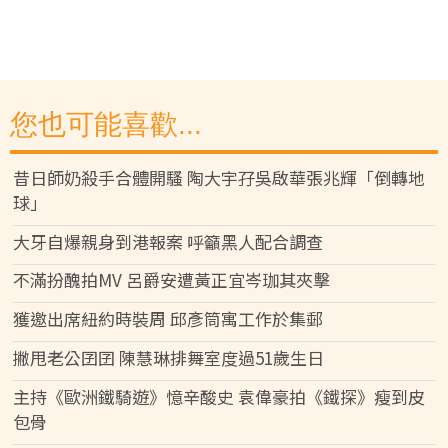
您也可能喜歡...
昔日師奶殺手合體開騷 陶大宇孖吳啟華張兆輝「倒轉地
球」
大牙自爆親身到港報案 呼籲黑人配合調查
不滿扮醜拍MV 呂爵安遭黃正宜岑珈其夾擊
獲邀出席紐約時裝周 邱彥筒寓工作於集郵
撇甩老公囝囝 陳慧琳排舞室度過51歲生日
主持《歐洲鐵騎遊》憶辛酸史 袁偉豪拍《鐵探》瘦到皮
包骨