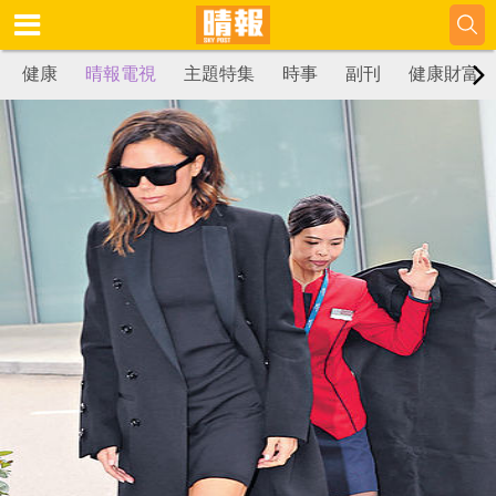
健康
晴報電視
主題特集
時事
副刊
健康財富