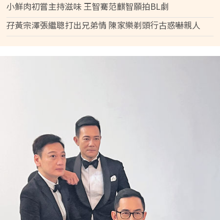
小鮮肉初嘗主持滋味 王智騫范麒智願拍BL劇
孖黃宗澤張繼聰打出兄弟情 陳家樂剃頭行古惑嚇親人