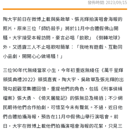
發佈時間: 2023/09/15
陶大宇前日在微博上載與吳啟華、張兆輝拍演唱會海報的
照片，原來三位「師奶殺手」將於11月中合體假佛山開
騷。大宇接受本報訪問，豪言必唱「飲歌」《倒轉地球》
外，又透露三人不止唱歌咁簡單︰「我哋有遊戲、互動同
小品劇，開開心心做場騷！」
三位90年代無綫當家小生，今年初重返無綫任《萬千星輝
頒獎典禮2022》頒獎嘉賓，陶大宇、吳啟華及張兆輝的出
現勾起觀眾集體回憶，重提他們的角色，包括《刑事偵緝
檔案》張大勇、《倚天屠龍記》的張無忌及楊逍；不少網
民期待他們合作拍劇，可惜至今未有聲氣。不過，近日他
們合體拍攝海報，預告在11月中假佛山舉行演唱會。前
日，大宇在微博上載他們拍攝演唱會海報的花絮，只見三