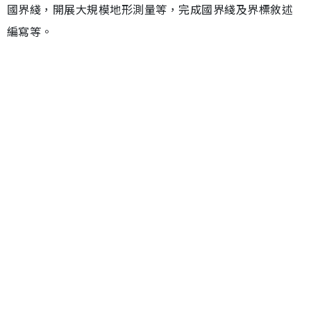
國界綫，開展大規模地形測量等，完成國界綫及界標敘述
編寫等。