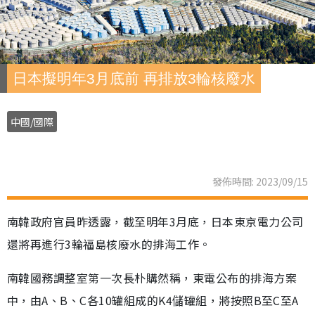
日本擬明年3月底前 再排放3輪核廢水
中國/國際
發佈時間: 2023/09/15
南韓政府官員昨透露，截至明年3月底，日本東京電力公司
還將再進行3輪福島核廢水的排海工作。
南韓國務調整室第一次長朴購然稱，東電公布的排海方案
中，由A、B、C各10罐組成的K4儲罐組，將按照B至C至A