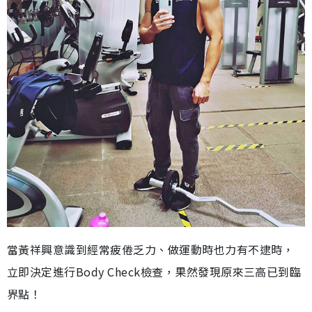
當黃祥興意識到經常疲倦乏力、做運動時也力有不逮時，
立即決定進行Body Check檢查，果然發現原來三高已到臨
界點！