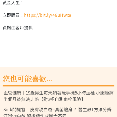
黃金人生！
立即購買：
https://bit.ly/46uHwxa
資訊由客戶提供
您也可能喜歡...
血管健康｜19歲男生每天躺著玩手機5小時血栓 小腿腫痛
半個月後無法走路【附3招自測血栓風險】
Sick問識答｜皮膚現白斑=真菌纏身？ 醫生教1方法分辨
汗斑vs白蝕 解析發作成因大不同