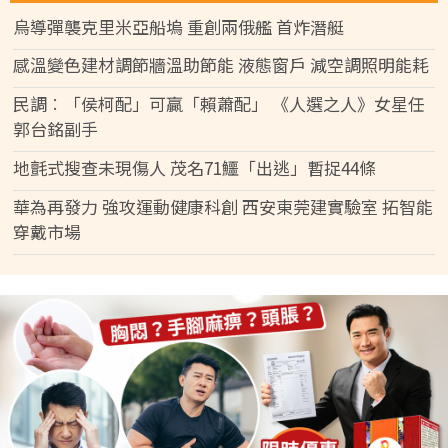
烏導彈襲克里米亞船塢 重創兩俄艦 首炸潛艇
感溫變色建材調節牆溫助節能 液態窗戶 減空調照明能耗
民調︰「侯柯配」可贏「賴蕭配」 《人選之人》女星任
郭台銘副手
地氈式搜查未現傷人 茂名71鱷「出逃」暫捉44條
華為再發力 強攻運動健康科創 西安東莞建實驗室 拓智能
穿戴市場