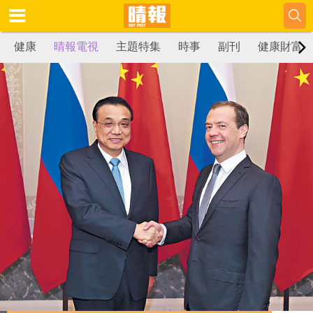
健康
晴報電視
主題特集
時事
副刊
健康財富