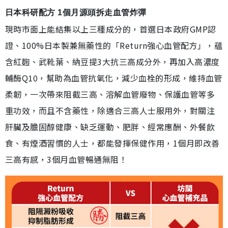
日本科研配方 1個月源頭拆走血管炸彈
現時市面上能結集以上三種成分的，首選日本政府GMP認
證、100%日本製兼無藥性的「Return強心血管配方」，蘊
含紅麴、武靴葉、納豆提3大抗三高成分外，再加入高濃度
輔酶Q10，幫助為血管抗氧化，減少血栓的形成，維持血管
柔韌，一次帶來阻截三高、溶解血管廢物、保護血管等多
重功效，而且不含藥性，除適合三高人士服用外，對關注
肝臟及膽固醇健康、缺乏運動、肥胖、經常應酬、外餐飲
食、有煙酒習慣的人士，都能發揮保健作用，1個月即改善
三高有感，3個月血管暢通無阻！