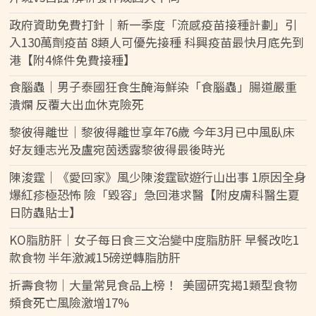
政府資助免費打針｜新一季度「流感疫苗接種計劃」引
入130萬劑疫苗 8類人可優先接種 科興疫苗最快月底先到
港【附4條件免費接種】
食腦蟲｜男子泰國狂食生醃海鮮染「食腦蟲」腸道嚴重
潰爛 反覆大出血休克險死
黎彼得離世｜黎彼得離世享年76歲 今年3月已中風臥床
好友鍾志光及盧宛茵透露黎彼得最後時光
陳浚霆｜《愛回家》風少陳浚霆歐遊行山出事 1原因全身
爆紅疹極恐怖 險「毀容」急回港求醫【附皮膚科醫生夏
日防蟲貼士】
KO脂肪肝｜女子每日食三文治變中度脂肪肝 早餐改吃1
款食物 半年激減15磅逆轉脂肪肝
折壽食物｜大量常見食品上榜！ 美國研究揭1類型食物
頻食死亡風險激增17%