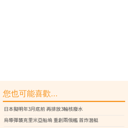
您也可能喜歡...
日本擬明年3月底前 再排放3輪核廢水
烏導彈襲克里米亞船塢 重創兩俄艦 首炸潛艇