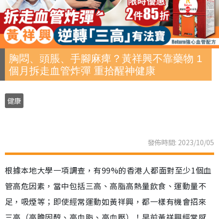
胸悶、頭脹、手腳麻痺？黃祥興不靠藥物 1
個月拆走血管炸彈 重拾醒神健康
健康
發佈時間: 2023/10/05
根據本地大學一項調查，有99%的香港人都面對至少1個血
管高危因素，當中包括三高、高脂高熱量飲食、運動量不
足，吸煙等；即使經常運動如黃祥興，都一樣有機會招來
三高（高膽固醇、高血脂、高血壓）！早前黃祥興經常感