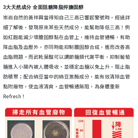
3大天然成分 全面阻糖降脂抑膽固醇
崇尚自然的黃祥興當得知自己三高已響起警號時，經過詳
細了解後，發現原來某些天然成分，能幫助降低三高！例
如紅麴能減少壞膽固醇黏在血管上，維持血管通暢，有助
降血脂及血壓外，亦同時能抑制膽固醇合成，進而改善高
血脂問題。而武靴葉酸可以調節糖類代謝平衡，抑制葡萄
糖進入小腸內被人體吸收，並穩定血糖以免上升，阻止脂
肪積聚；配合納豆當中的納豆激酶成分，能有效清除血管
黏附廢物，使血液清爽，血管暢通無阻，為身體重新
Refresh！