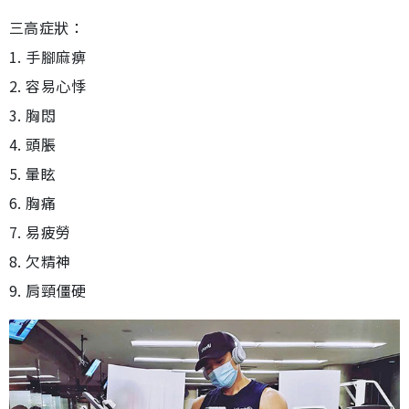
三高症狀：
1. 手腳麻痹
2. 容易心悸
3. 胸悶
4. 頭脹
5. 暈眩
6. 胸痛
7. 易疲勞
8. 欠精神
9. 肩頸僵硬