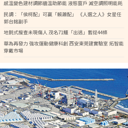
感溫變色建材調節牆溫助節能 液態窗戶 減空調照明能耗
民調︰「侯柯配」可贏「賴蕭配」 《人選之人》女星任
郭台銘副手
地氈式搜查未現傷人 茂名71鱷「出逃」暫捉44條
華為再發力 強攻運動健康科創 西安東莞建實驗室 拓智能
穿戴市場