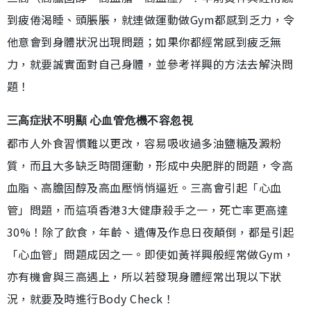
到疲倦渴睡、頭脹脹，就連做運動做Gym都感到乏力，令
他意會到身體狀況出現問題；如果你都經常感到疲乏無
力，就要誠實面對自己身體，並參考祥興的方法去解決問
題！
三高症狀不明顯 心血管危機不容忽視
都市人外食習慣難以更改，容易吸收過多油鹽糖及澱粉
質，而且大多缺乏時間運動，形成中央肥胖的問題，令高
血脂、高膽固醇及高血壓悄悄逼近。三高會引起「心血
管」問題，而這項香港3大健康殺手之一，死亡率更高達
30%！除了飲食，年齡、遺傳及作息日夜顛倒，都是引起
「心血管」問題成因之一。即使如黃祥興般經常做Gym，
亦有機會與三高遇上，所以若發現身體經常出現以下狀
況，就要及時進行Body Check！