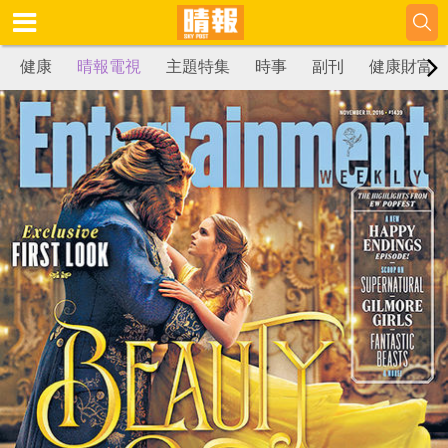
健康
晴報電視
主題特集
時事
副刊
健康財富