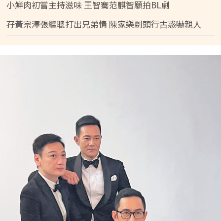
小鮮肉初嘗主持滋味 王智騫范麒智願拍BL劇
孖黃宗澤張繼聰打出兄弟情 陳家樂剃頭行古惑嚇親人