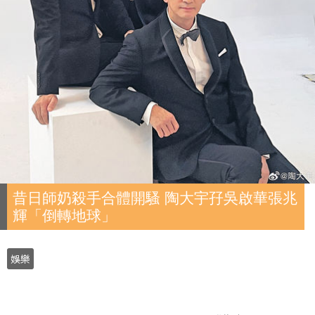
昔日師奶殺手合體開騷 陶大宇孖吳啟華張兆
輝「倒轉地球」
娛樂