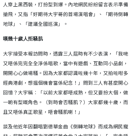
人穿上黑西裝，打扮型到爆。內地網民紛紛留言表示準備
搶飛，又指「好期待大宇哥的首場演唱會」、「期待倒轉
地球」、「建議全國巡演」。
嘆幾十歲人拒騷肌
大宇接受本報訪問時，透露三人屆時有不少表演，「我哋
又唔係完完全全淨係唱歌，當中有遊戲、互動同小品劇，
開開心心做場騷。因為大家都認識咗幾十年，又拍咗咁多
經典港劇，想搵個機會當係紀念！」問到三人有甚麼開心
回憶？大宇稱︰「以前大家都唔成熟，但又要扮大個，做
一啲有型嘅角色。（到時會否騷肌？）大家都幾十歲，而
且又唔係真正歌星，唔會騷肌喇！」
談及他近年因翻唱劉德華金曲《倒轉地球》而成為網民寵