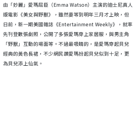
由「妙麗」愛瑪屈臣（Emma Watson）主演的迪士尼真人
版電影《美女與野獸》，雖然要等到明年三月才上映，但
日前，新一期美國雜誌《Entertainment Weekly》，就率
先刊登數張劇照，公開了多張愛瑪穿上家居服，與男主角
「野獸」互動的場面等。不過最吸睛的，是愛瑪穿起貝兒
經典的黃色長裙，不少網民讚愛瑪扮起貝兒似到十足，更
為貝兒添上仙氣。