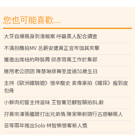
您也可能喜歡...
大牙自爆親身到港報案 呼籲黑人配合調查
不滿扮醜拍MV 呂爵安遭黃正宜岑珈其夾擊
獲邀出席紐約時裝周 邱彥筒寓工作於集郵
撇甩老公囝囝 陳慧琳排舞室度過51歲生日
主持《歐洲鐵騎遊》憶辛酸史 袁偉豪拍《鐵探》瘦到皮
包骨
小鮮肉初嘗主持滋味 王智騫范麒智願拍BL劇
孖黃宗澤張繼聰打出兄弟情 陳家樂剃頭行古惑嚇親人
苦等兩年推出Solo 林智樂恨奪新人獎