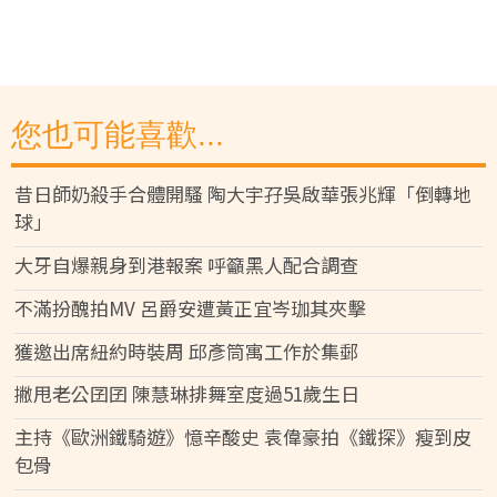
您也可能喜歡...
昔日師奶殺手合體開騷 陶大宇孖吳啟華張兆輝「倒轉地
球」
大牙自爆親身到港報案 呼籲黑人配合調查
不滿扮醜拍MV 呂爵安遭黃正宜岑珈其夾擊
獲邀出席紐約時裝周 邱彥筒寓工作於集郵
撇甩老公囝囝 陳慧琳排舞室度過51歲生日
主持《歐洲鐵騎遊》憶辛酸史 袁偉豪拍《鐵探》瘦到皮
包骨