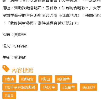
兒，屆時可會再次演繹這首金曲？大宇笑說︰「一定走唔
甩啦，到時我哋會唱四、五首歌，仲有啲合唱歌。」大宇
早前在華仔的生日派對同台合唱《倒轉地球》，他開心說
︰「我好榮幸參與，當時感覺真係好夢幻。」
採訪︰黃曉妍
撰文︰Steven
美術︰梁政敏
內容標籤
表演
演唱會
佛山
劉德華
萬千星輝頒獎典禮
陶大宇
吳啟華
張兆輝
演員