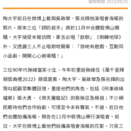
發佈時間: 2023/09/15
陶大宇前日在微博上載與吳啟華、張兆輝拍演唱會海報的
照片，原來三位「師奶殺手」將於11月中合體假佛山開
騷。大宇接受本報訪問，豪言必唱「飲歌」《倒轉地球》
外，又透露三人不止唱歌咁簡單︰「我哋有遊戲、互動同
小品劇，開開心心做場騷！」
三位90年代無綫當家小生，今年初重返無綫任《萬千星輝
頒獎典禮2022》頒獎嘉賓，陶大宇、吳啟華及張兆輝的出
現勾起觀眾集體回憶，重提他們的角色，包括《刑事偵緝
檔案》張大勇、《倚天屠龍記》的張無忌及楊逍；不少網
民期待他們合作拍劇，可惜至今未有聲氣。不過，近日他
們合體拍攝海報，預告在11月中假佛山舉行演唱會。前
日，大宇在微博上載他們拍攝演唱會海報的花絮，只見三