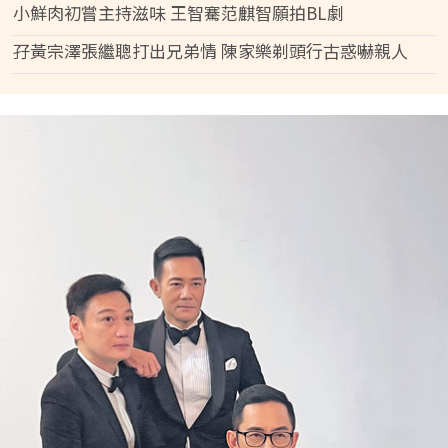
小鮮肉初嘗主持滋味 王智騫范麒智願拍BL劇
孖黃宗澤張繼聰打出兄弟情 陳家樂剃頭行古惑嚇親人