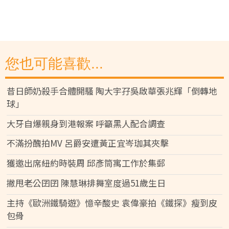
您也可能喜歡...
昔日師奶殺手合體開騷 陶大宇孖吳啟華張兆輝「倒轉地
球」
大牙自爆親身到港報案 呼籲黑人配合調查
不滿扮醜拍MV 呂爵安遭黃正宜岑珈其夾擊
獲邀出席紐約時裝周 邱彥筒寓工作於集郵
撇甩老公囝囝 陳慧琳排舞室度過51歲生日
主持《歐洲鐵騎遊》憶辛酸史 袁偉豪拍《鐵探》瘦到皮
包骨