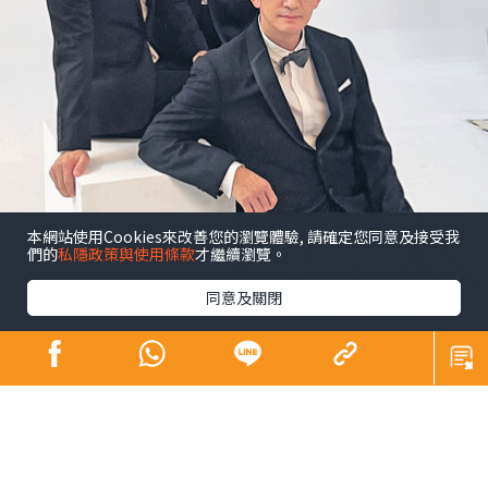
本網站使用Cookies來改善您的瀏覽體驗, 請確定您同意及接受我
們的
私隱政策與使用條款
才繼續瀏覽。
同意及關閉
昔日師奶殺手合體開騷 陶大宇孖吳啟華張兆
輝「倒轉地球」
娛樂