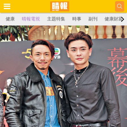
健康
晴報電視
主題特集
時事
副刊
健康財富