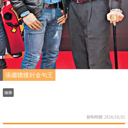
張繼聰獲封金句王
娛樂
發佈時間: 2016/10/31