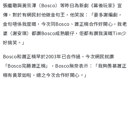
張繼聰與黃宗澤（Bosco）等昨日為新劇《幕後玩家》宣
傳，對於有網民封他做金句王，他笑說：「要多謝編劇，
金句唔係我度嘅，今次同Bosco、蕭正楠合作好開心，我老
婆（謝安琪）都讚Bosco成熟靚仔，佢都有讚我演嘅Tim少
好搞笑。」
Bosco和蕭正楠早於2003年已合作過，今次網民就讚
「Bosco完勝蕭正楠」，Bosco無奈表示：「我夠羨慕蕭正
楠有黃翠如啦，總之今次合作好開心。」