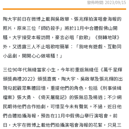
發佈時間: 2023/09/15
陶大宇前日在微博上載與吳啟華、張兆輝拍演唱會海報的
照片，原來三位「師奶殺手」將於11月中合體假佛山開
騷。大宇接受本報訪問，豪言必唱「飲歌」《倒轉地球》
外，又透露三人不止唱歌咁簡單︰「我哋有遊戲、互動同
小品劇，開開心心做場騷！」
三位90年代無綫當家小生，今年初重返無綫任《萬千星輝
頒獎典禮2022》頒獎嘉賓，陶大宇、吳啟華及張兆輝的出
現勾起觀眾集體回憶，重提他們的角色，包括《刑事偵緝
檔案》張大勇、《倚天屠龍記》的張無忌及楊逍；不少網
民期待他們合作拍劇，可惜至今未有聲氣。不過，近日他
們合體拍攝海報，預告在11月中假佛山舉行演唱會。前
日，大宇在微博上載他們拍攝演唱會海報的花絮，只見三