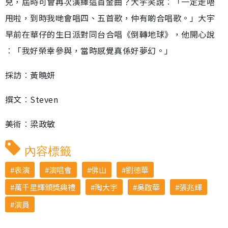
兒，屆時可會再次演繹這首金曲？大宇笑說︰「一定走唔
甩啦，到時我哋會唱四、五首歌，仲有啲合唱歌。」大宇
早前在華仔的生日派對同台合唱《倒轉地球》，他開心說
︰「我好榮幸參與，當時感覺真係好夢幻。」
採訪︰黃曉妍
撰文︰Steven
美術︰梁政敏
內容標籤
表演
演唱會
佛山
劉德華
萬千星輝頒獎典禮
陶大宇
吳啟華
張兆輝
演員