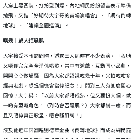
人穿上黑西裝，打扮型到爆。內地網民紛紛留言表示準備
搶飛，又指「好期待大宇哥的首場演唱會」、「期待倒轉
地球」、「建議全國巡演」。
嘆幾十歲人拒騷肌
大宇接受本報訪問時，透露三人屆時有不少表演，「我哋
又唔係完完全全淨係唱歌，當中有遊戲、互動同小品劇，
開開心心做場騷。因為大家都認識咗幾十年，又拍咗咁多
經典港劇，想搵個機會當係紀念！」問到三人有甚麼開心
回憶？大宇稱︰「以前大家都唔成熟，但又要扮大個，做
一啲有型嘅角色。（到時會否騷肌？）大家都幾十歲，而
且又唔係真正歌星，唔會騷肌喇！」
談及他近年因翻唱劉德華金曲《倒轉地球》而成為網民寵