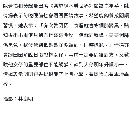
陳倩揚和黃婉曼出席《樂施繪本看世界》閱讀嘉年華，陳
倩揚表示每晚睡前也會跟囝囝講故事，希望能夠養成閱讀
習慣，她表示：「有次教囝囝，食煙就會令個肺變黑，點
知後來出街佢見到有個哥哥食煙，佢就同我講，哥哥個肺
係黑色，我發覺到個哥哥好似聽到，即時尷尬。」倩揚亦
會跟囝囝解說日後想拖女仔，事前一定要問准對方，又教
曉他女仔的重要部位不能觸摸。談到大仔明年升讀小一，
倩揚表示囝囝已先後報考了七間小學，有國際亦有本地學
校。
攝影：林良明