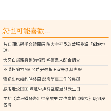
您也可能喜歡...
昔日師奶殺手合體開騷 陶大宇孖吳啟華張兆輝「倒轉地
球」
大牙自爆親身到港報案 呼籲黑人配合調查
不滿扮醜拍MV 呂爵安遭黃正宜岑珈其夾擊
獲邀出席紐約時裝周 邱彥筒寓工作於集郵
撇甩老公囝囝 陳慧琳排舞室度過51歲生日
主持《歐洲鐵騎遊》憶辛酸史 袁偉豪拍《鐵探》瘦到皮
包骨