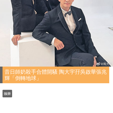
昔日師奶殺手合體開騷 陶大宇孖吳啟華張兆
輝「倒轉地球」
娛樂