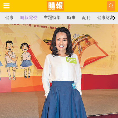
健康
晴報電視
主題特集
時事
副刊
健康財富