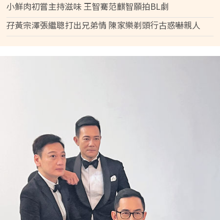
小鮮肉初嘗主持滋味 王智騫范麒智願拍BL劇
孖黃宗澤張繼聰打出兄弟情 陳家樂剃頭行古惑嚇親人