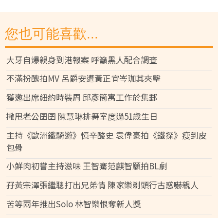
您也可能喜歡...
大牙自爆親身到港報案 呼籲黑人配合調查
不滿扮醜拍MV 呂爵安遭黃正宜岑珈其夾擊
獲邀出席紐約時裝周 邱彥筒寓工作於集郵
撇甩老公囝囝 陳慧琳排舞室度過51歲生日
主持《歐洲鐵騎遊》憶辛酸史 袁偉豪拍《鐵探》瘦到皮
包骨
小鮮肉初嘗主持滋味 王智騫范麒智願拍BL劇
孖黃宗澤張繼聰打出兄弟情 陳家樂剃頭行古惑嚇親人
苦等兩年推出Solo 林智樂恨奪新人獎