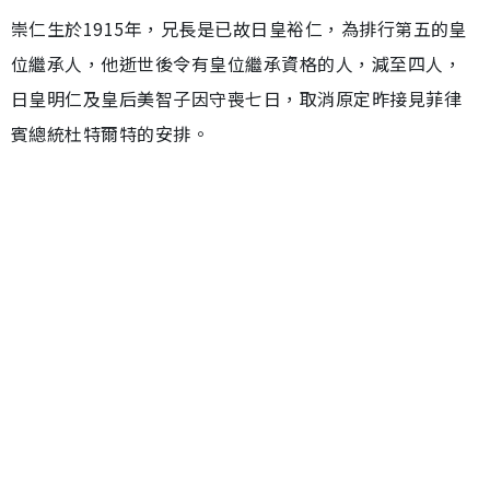
崇仁生於1915年，兄長是已故日皇裕仁，為排行第五的皇
位繼承人，他逝世後令有皇位繼承資格的人，減至四人，
日皇明仁及皇后美智子因守喪七日，取消原定昨接見菲律
賓總統杜特爾特的安排。