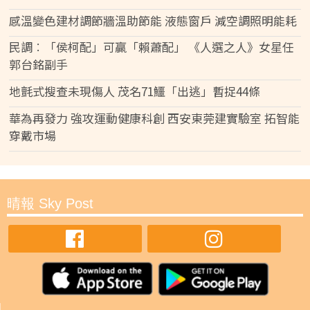
感溫變色建材調節牆溫助節能 液態窗戶 減空調照明能耗
民調︰「侯柯配」可贏「賴蕭配」 《人選之人》女星任
郭台銘副手
地氈式搜查未現傷人 茂名71鱷「出逃」暫捉44條
華為再發力 強攻運動健康科創 西安東莞建實驗室 拓智能
穿戴市場
晴報 Sky Post