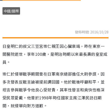
中國/國際
發佈時間: 2016/10/28
日皇明仁的叔父三笠宮崇仁親王因心臟衰竭，昨在東京一
間醫院逝世，享年100歲，是明治時期以來最長壽的皇室成
員。
崇仁於侵華戰爭期間曾在日軍南京總部擔任大尉參謀，因
多次發表反戰言論被提前調回國。他於戰後呼籲和平，並
坦言參與戰爭令他良心受苛責，其率性發言和爽快性格深
受民眾愛戴。他曾於1998年時任國家主席江澤民訪日期
間，就侵華向對方道歉。