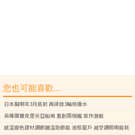
您也可能喜歡...
日本擬明年3月底前 再排放3輪核廢水
烏導彈襲克里米亞船塢 重創兩俄艦 首炸潛艇
感溫變色建材調節牆溫助節能 液態窗戶 減空調照明能耗