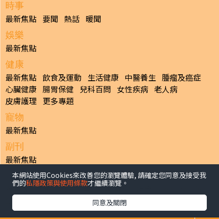
時事
最新焦點
要聞
熱話
暖聞
娛樂
最新焦點
健康
最新焦點
飲食及運動
生活健康
中醫養生
腫瘤及癌症
心臟健康
腸胃保健
兒科百問
女性疾病
老人病
皮膚護理
更多專題
寵物
最新焦點
副刊
最新焦點
本網站使用Cookies來改善您的瀏覽體驗, 請確定您同意及接受我
日報
們的
私隱政策與使用條款
才繼續瀏覽。
揭頁版
港聞
財經/地產
中國/國際
娛樂
Healthy Life
生活副刊
親子/教育
體育
專題/人物
昔日晴報
同意及關閉