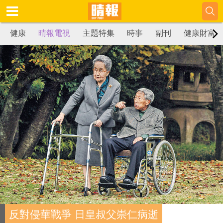
健康
晴報電視
主題特集
時事
副刊
健康財富
反對侵華戰爭 日皇叔父崇仁病逝