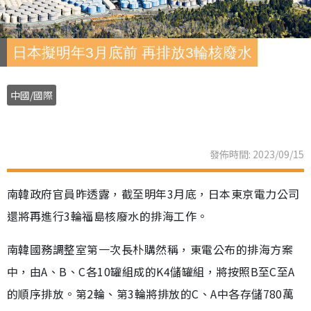
日本擬明年3月底前 再排放3輪核廢水
中國/國際
發佈時間: 2023/09/15
南韓政府官員昨透露，截至明年3月底，日本東京電力公司
還將再進行3輪福島核廢水的排海工作。
南韓國務調整室第一次長朴購然稱，東電公布的排海方案
中，由A、B、C各10罐組成的K4儲罐組，將按照B至C至A
的順序排放。第2輪、第3輪將排放的C、A中各存儲780萬