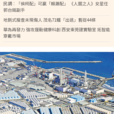
民調︰「侯柯配」可贏「賴蕭配」 《人選之人》女星任
郭台銘副手
地氈式搜查未現傷人 茂名71鱷「出逃」暫捉44條
華為再發力 強攻運動健康科創 西安東莞建實驗室 拓智能
穿戴市場