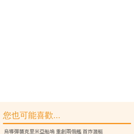
您也可能喜歡...
烏導彈襲克里米亞船塢 重創兩俄艦 首炸潛艇