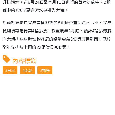
升核污水。在8月24日至本月11日進行的首輪排放中，B組
罐中的776.3萬升污水被排入大海。
朴預計東電在完成首輪排放的B組罐中重新注入污水，完成
檢測後再進行第4輪排放。截至明年3月底，預計4輪排污將
向大海排放放射性物質氚的總量約為5萬億貝克勒爾，低於
全年氚排放上限的22萬億貝克勒爾。
內容標籤
日本
南韓
福島