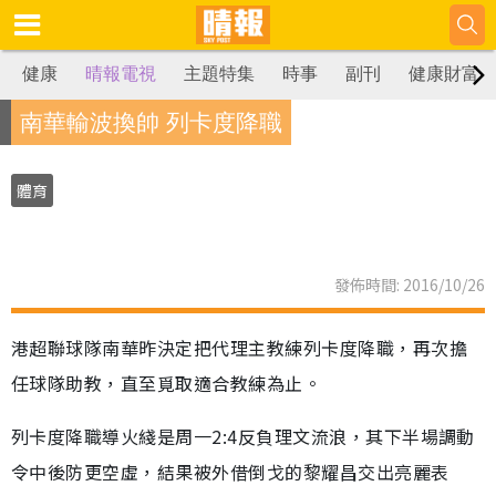
健康
晴報電視
主題特集
時事
副刊
健康財富
南華輸波換帥 列卡度降職
體育
發佈時間: 2016/10/26
港超聯球隊南華昨決定把代理主教練列卡度降職，再次擔
任球隊助教，直至覓取適合教練為止。
列卡度降職導火綫是周一2:4反負理文流浪，其下半場調動
令中後防更空虛，結果被外借倒戈的黎耀昌交出亮麗表