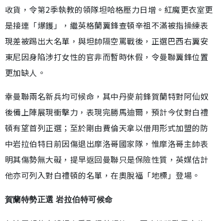
收貨，令第2季執教的領隊坦哈格壓力日增。紅魔更衣室更
是接連「爆鑊」，繼英格蘭翼鋒查頓辛祖不滿被指操練表
現差被踢出大名單，與坦帥隔空罵戰後，正選巴西右翼安
東尼因身陷涉打女性的官非而暫時休假，令曼聯翼鋒位置
更加缺人。
幸曼聯兩名新兵均可候命，其中丹麥前鋒賀蘭特對阿仙奴
後備上陣展現衝擊力，表現完勝馬迪爾，預計今仗對白禮
頓有望首列正選；至於剛由費倫天拿以借用形式加盟的防
中岩拉伯特日前因傷退出摩洛哥國家隊，惟摩洛哥主帥表
明其傷勢無大礙，提早返回曼聯只是保險性質，英媒估計
他亦可列入對白禮頓的名單，在奧脫福「地標」登場。
賀蘭特勢正選 岩拉伯特可候命