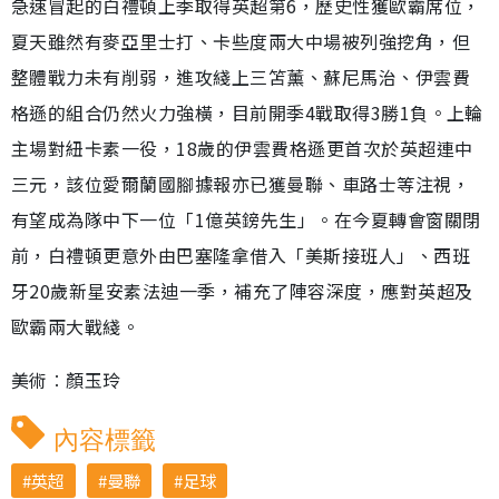
急速冒起的白禮頓上季取得英超第6，歷史性獲歐霸席位，
夏天雖然有麥亞里士打、卡些度兩大中場被列強挖角，但
整體戰力未有削弱，進攻綫上三笘薰、蘇尼馬治、伊雲費
格遜的組合仍然火力強橫，目前開季4戰取得3勝1負。上輪
主場對紐卡素一役，18歲的伊雲費格遜更首次於英超連中
三元，該位愛爾蘭國腳據報亦已獲曼聯、車路士等注視，
有望成為隊中下一位「1億英鎊先生」。在今夏轉會窗關閉
前，白禮頓更意外由巴塞隆拿借入「美斯接班人」、西班
牙20歲新星安素法迪一季，補充了陣容深度，應對英超及
歐霸兩大戰綫。
美術︰顏玉玲
內容標籤
英超
曼聯
足球