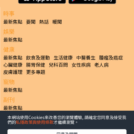
時事
最新焦點
要聞
熱話
暖聞
娛樂
最新焦點
健康
最新焦點
飲食及運動
生活健康
中醫養生
腫瘤及癌症
心臟健康
腸胃保健
兒科百問
女性疾病
老人病
皮膚護理
更多專題
寵物
最新焦點
副刊
最新焦點
本網站使用Cookies來改善您的瀏覽體驗, 請確定您同意及接受我
日報
們的
私隱政策與使用條款
才繼續瀏覽。
揭頁版
港聞
財經/地產
中國/國際
娛樂
Healthy Life
生活副刊
親子/教育
體育
專題/人物
昔日晴報