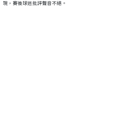
現，賽後球迷批評聲音不絕。