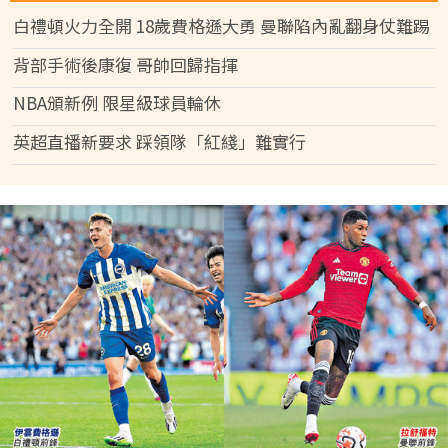
白禮頓火力全開 18歲費格遜大勇 曼聯陷內亂翻身仗難踢
背部手術後康復 哥帥回歸指揮
NBA頒新例 限星級球員輪休
英超直播新要求 踩領隊「紅綫」難實行