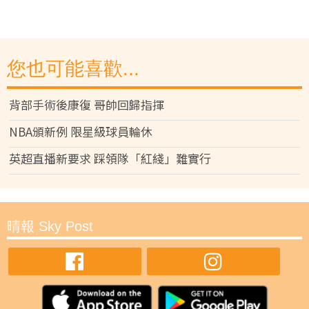
您也可能喜歡...
背部手術後康復 哥帥回歸指揮
NBA頒新例 限星級球員輪休
英超直播新要求 踩領隊「紅綫」難實行
晴報 Sky Post