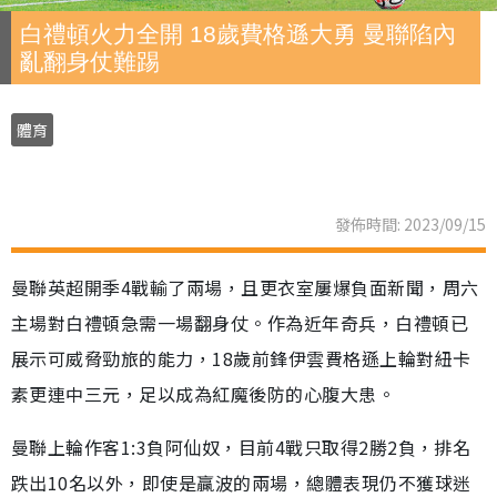
白禮頓火力全開 18歲費格遜大勇 曼聯陷內
亂翻身仗難踢
體育
發佈時間: 2023/09/15
曼聯英超開季4戰輸了兩場，且更衣室屢爆負面新聞，周六
主場對白禮頓急需一場翻身仗。作為近年奇兵，白禮頓已
展示可威脅勁旅的能力，18歲前鋒伊雲費格遜上輪對紐卡
素更連中三元，足以成為紅魔後防的心腹大患。
曼聯上輪作客1:3負阿仙奴，目前4戰只取得2勝2負，排名
跌出10名以外，即使是贏波的兩場，總體表現仍不獲球迷