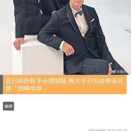
昔日師奶殺手合體開騷 陶大宇孖吳啟華張兆
輝「倒轉地球」
娛樂
發佈時間: 2023/09/15