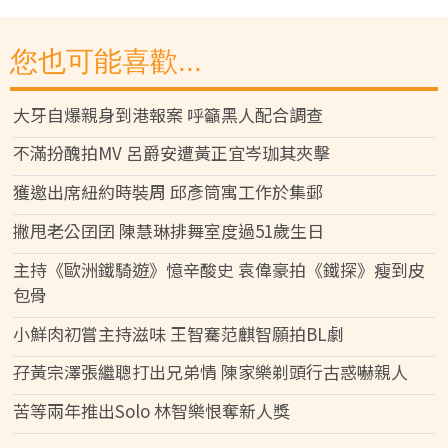
您也可能喜歡...
大牙自爆親身到港報案 呼籲黑人配合調查
不滿扮醜拍MV 呂爵安遭黃正宜岑珈其夾擊
獲邀出席紐約時裝周 邱彥筒寓工作於集郵
撇甩老公囝囝 陳慧琳排舞室度過51歲生日
主持《歐洲鐵騎遊》憶辛酸史 袁偉豪拍《鐵探》瘦到皮
包骨
小鮮肉初嘗主持滋味 王智騫范麒智願拍BL劇
孖黃宗澤張繼聰打出兄弟情 陳家樂剃頭行古惑嚇親人
苦等兩年推出Solo 林智樂恨奪新人獎