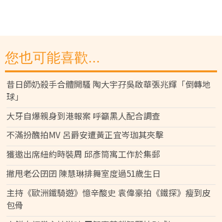
您也可能喜歡...
昔日師奶殺手合體開騷 陶大宇孖吳啟華張兆輝「倒轉地
球」
大牙自爆親身到港報案 呼籲黑人配合調查
不滿扮醜拍MV 呂爵安遭黃正宜岑珈其夾擊
獲邀出席紐約時裝周 邱彥筒寓工作於集郵
撇甩老公囝囝 陳慧琳排舞室度過51歲生日
主持《歐洲鐵騎遊》憶辛酸史 袁偉豪拍《鐵探》瘦到皮
包骨