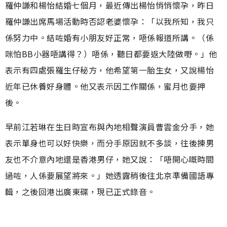
羅仲謙和楊怡結婚七個月，最近傳出楊怡悄悄懷孕，昨日
羅仲謙出席馬場活動時否認老婆懷孕：「以我所知，我只
係努力中。結咗婚有小朋友好正常，唔係報道所講。（係
咪怕BB小器唔講得？）唔係，聽日都要返大陸做嘢。」他
表示有四處張羅生仔秘方，他希望第一胎生女，又說楊怡
近年已休養好身體。他又表示因工作關係，蜜月也要押
後。
早前江若琳在生日時宣布與內地相聲演員曹雲金分手，她
表示單身也可以好快樂，而分手原因就不多談，往後揀男
友也不介意內地還是香港男仔，她又說：「唔開心嘅時間
過咗，人係要展望將來。」她透露稍後往北京準備國語專
輯，之後回港出廣東碟，現已正式錄音。