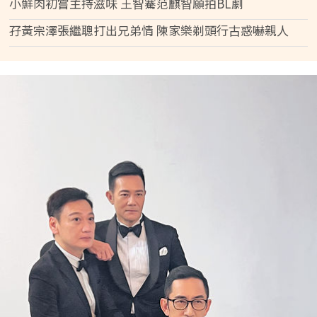
小鮮肉初嘗主持滋味 王智騫范麒智願拍BL劇
孖黃宗澤張繼聰打出兄弟情 陳家樂剃頭行古惑嚇親人