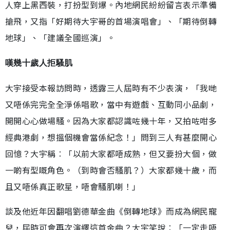
人穿上黑西裝，打扮型到爆。內地網民紛紛留言表示準備
搶飛，又指「好期待大宇哥的首場演唱會」、「期待倒轉
地球」、「建議全國巡演」。
嘆幾十歲人拒騷肌
大宇接受本報訪問時，透露三人屆時有不少表演，「我哋
又唔係完完全全淨係唱歌，當中有遊戲、互動同小品劇，
開開心心做場騷。因為大家都認識咗幾十年，又拍咗咁多
經典港劇，想搵個機會當係紀念！」問到三人有甚麼開心
回憶？大宇稱︰「以前大家都唔成熟，但又要扮大個，做
一啲有型嘅角色。（到時會否騷肌？）大家都幾十歲，而
且又唔係真正歌星，唔會騷肌喇！」
談及他近年因翻唱劉德華金曲《倒轉地球》而成為網民寵
兒，屆時可會再次演繹這首金曲？大宇笑說︰「一定走唔