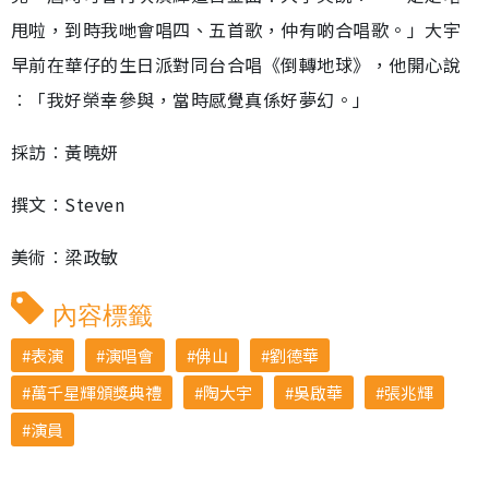
甩啦，到時我哋會唱四、五首歌，仲有啲合唱歌。」大宇
早前在華仔的生日派對同台合唱《倒轉地球》，他開心說
︰「我好榮幸參與，當時感覺真係好夢幻。」
採訪︰黃曉妍
撰文︰Steven
美術︰梁政敏
內容標籤
表演
演唱會
佛山
劉德華
萬千星輝頒獎典禮
陶大宇
吳啟華
張兆輝
演員