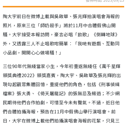
陶大宇前日在微博上載與吳啟華、張兆輝拍演唱會海報的
照片，原來三位「師奶殺手」將於11月中合體假佛山開
騷。大宇接受本報訪問，豪言必唱「飲歌」《倒轉地球》
外，又透露三人不止唱歌咁簡單︰「我哋有遊戲、互動同
小品劇，開開心心做場騷！」
三位90年代無綫當家小生，今年初重返無綫任《萬千星輝
頒獎典禮2022》頒獎嘉賓，陶大宇、吳啟華及張兆輝的出
現勾起觀眾集體回憶，重提他們的角色，包括《刑事偵緝
檔案》張大勇、《倚天屠龍記》的張無忌及楊逍；不少網
民期待他們合作拍劇，可惜至今未有聲氣。不過，近日他
們合體拍攝海報，預告在11月中假佛山舉行演唱會。前
日，大宇在微博上載他們拍攝演唱會海報的花絮，只見三