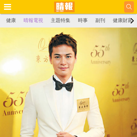
健康
晴報電視
主題特集
時事
副刊
健康財富