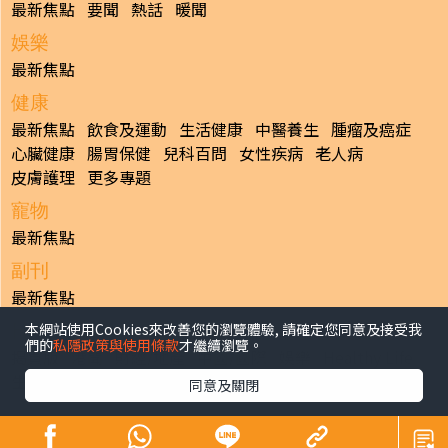
最新焦點
要聞
熱話
暖聞
娛樂
最新焦點
健康
最新焦點
飲食及運動
生活健康
中醫養生
腫瘤及癌症
心臟健康
腸胃保健
兒科百問
女性疾病
老人病
皮膚護理
更多專題
寵物
最新焦點
副刊
最新焦點
本網站使用Cookies來改善您的瀏覽體驗, 請確定您同意及接受我
日報
們的
私隱政策與使用條款
才繼續瀏覽。
揭頁版
港聞
財經/地產
中國/國際
娛樂
Healthy Life
生活副刊
親子/教育
體育
專題/人物
昔日晴報
同意及關閉
香港經濟日報版權所有©2026