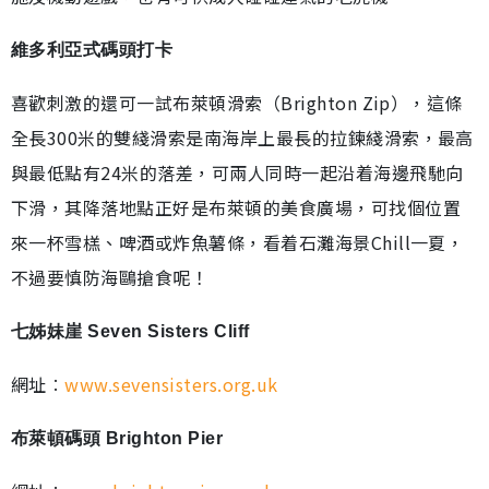
維多利亞式碼頭打卡
喜歡刺激的還可一試布萊頓滑索（Brighton Zip），這條
全長300米的雙綫滑索是南海岸上最長的拉鍊綫滑索，最高
與最低點有24米的落差，可兩人同時一起沿着海邊飛馳向
下滑，其降落地點正好是布萊頓的美食廣場，可找個位置
來一杯雪榚、啤酒或炸魚薯條，看着石灘海景Chill一夏，
不過要慎防海鷗搶食呢！
七姊妹崖 Seven Sisters Cliff
網址︰
www.sevensisters.org.uk
布萊頓碼頭 Brighton Pier