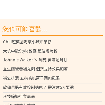
您也可能喜歡...
Chill遊英國海濱小城布萊頓
大坑中歐Style餐廳 超值燒烤餐
Johnnie Walker × 利苑 美酒配月餅
益生菌營養補充劑 個案支持效果顯著
補氣排濕 五指毛桃蓮子圓肉雞湯
飲蘋果醋有效控制糖尿？ 需注意5大要點
科技縮短行業壽命