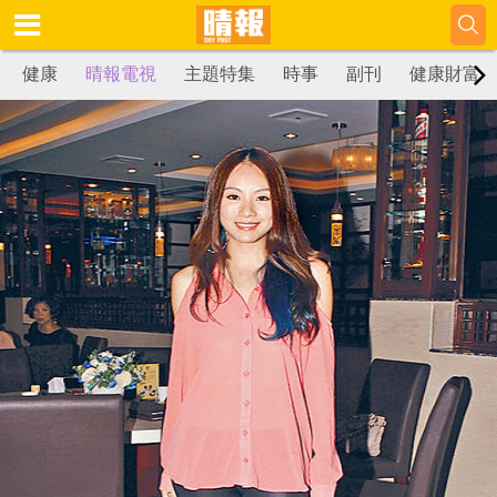
健康
晴報電視
主題特集
時事
副刊
健康財富