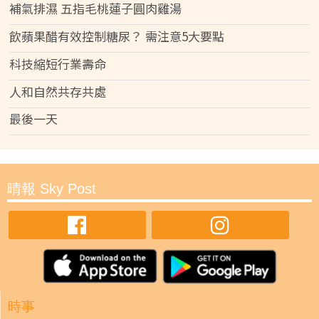
補氣排濕 五指毛桃蓮子圓肉雞湯
飲蘋果醋有效控制糖尿？ 需注意5大要點
科技縮短行業壽命
人和自然共存共處
最後一天
晴報 Sky Post
時事