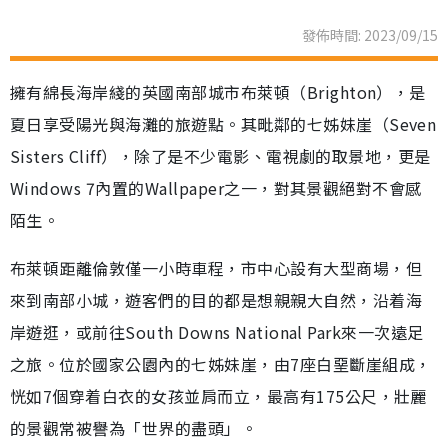
發佈時間: 2023/09/15
擁有綿長海岸綫的英國南部城市布萊頓（Brighton），是
夏日享受陽光與海灘的旅遊點。其毗鄰的七姊妹崖（Seven
Sisters Cliff），除了是不少電影、電視劇的取景地，更是
Windows 7內置的Wallpaper之一，對其景觀絕對不會感
陌生。
布萊頓距離倫敦僅一小時車程，市中心設有大型商場，但
來到南部小城，遊客們的目的都是想親親大自然，沿着海
岸遊逛，或前往South Downs National Park來一次遠足
之旅。位於國家公園內的七姊妹崖，由7座白堊斷崖組成，
恍如7個穿着白衣的女孩並肩而立，最高有175公尺，壯麗
的景觀常被譽為「世界的盡頭」。