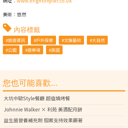
網址︰
www.brightonpier.co.uk
美術︰悠然
內容標籤
旅遊資訊
戶外探索
文娛藝術
大自然
公園
遊樂場
英國
您也可能喜歡...
大坑中歐Style餐廳 超值燒烤餐
Johnnie Walker × 利苑 美酒配月餅
益生菌營養補充劑 個案支持效果顯著