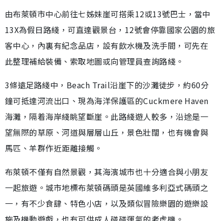
由布萊頓市中心前往七姊妹崖可搭乘12或13號巴士，當中
13X為假日路綫，可直達觀景台，12號會停靠國家公園的旅
客中心，內裏有紀念品店，設有飲水機及洗手間，可先在
此整理補給裝備、索取地圖或向管理員查詢路綫。
3條遠足路綫中，Beach Trail沿崖下的沙灘徒步，約60分
鐘可抵達河流出口、現為海洋保護區的Cuckmere Haven
海灘，隔着海岸綫眺望斷崖。此路綫遊人較多，沿途是一
望無際的草原、河道與層層山丘，景色壯闊，也有機會與
馬匹、羊群作近距離接觸。
布萊頓不僅有自然景觀，其海濱城市也十分適合與小朋友
一起旅遊。城市地標布萊頓碼頭是英國維多利亞式碼頭之
一，有不少食肆、特色小店，以及類似冒險樂園的遊樂設
施及機動遊戲，也有可供成人碰碰運氣的老虎機。