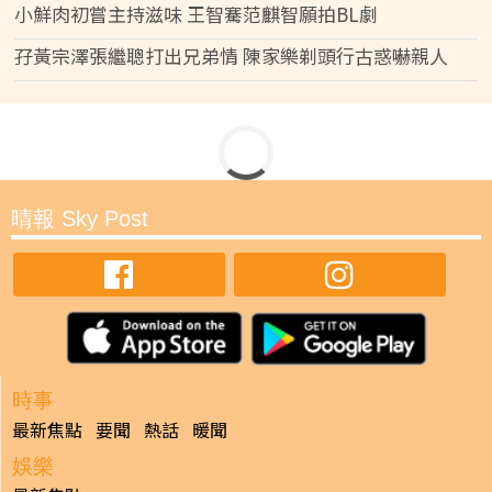
小鮮肉初嘗主持滋味 王智騫范麒智願拍BL劇
孖黃宗澤張繼聰打出兄弟情 陳家樂剃頭行古惑嚇親人
晴報 Sky Post
時事
最新焦點
要聞
熱話
暖聞
娛樂