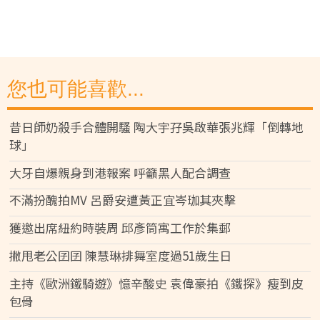
您也可能喜歡...
昔日師奶殺手合體開騷 陶大宇孖吳啟華張兆輝「倒轉地
球」
大牙自爆親身到港報案 呼籲黑人配合調查
不滿扮醜拍MV 呂爵安遭黃正宜岑珈其夾擊
獲邀出席紐約時裝周 邱彥筒寓工作於集郵
撇甩老公囝囝 陳慧琳排舞室度過51歲生日
主持《歐洲鐵騎遊》憶辛酸史 袁偉豪拍《鐵探》瘦到皮
包骨