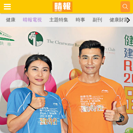
健康
晴報電視
主題特集
時事
副刊
健康財富