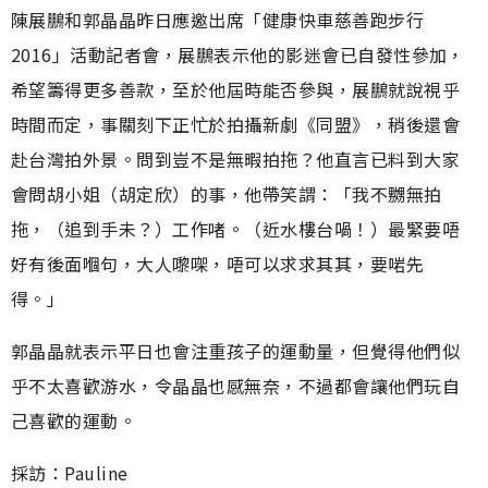
陳展鵬和郭晶晶昨日應邀出席「健康快車慈善跑步行
2016」活動記者會，展鵬表示他的影迷會已自發性參加，
希望籌得更多善款，至於他屆時能否參與，展鵬就說視乎
時間而定，事關刻下正忙於拍攝新劇《同盟》，稍後還會
赴台灣拍外景。問到豈不是無暇拍拖？他直言已料到大家
會問胡小姐（胡定欣）的事，他帶笑謂：「我不嬲無拍
拖，（追到手未？）工作啫。（近水樓台喎！）最緊要唔
好有後面嗰句，大人嚟㗎，唔可以求求其其，要啱先
得。」
郭晶晶就表示平日也會注重孩子的運動量，但覺得他們似
乎不太喜歡游水，令晶晶也感無奈，不過都會讓他們玩自
己喜歡的運動。
採訪：Pauline