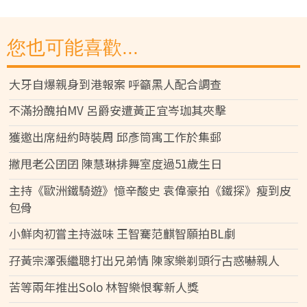
您也可能喜歡...
大牙自爆親身到港報案 呼籲黑人配合調查
不滿扮醜拍MV 呂爵安遭黃正宜岑珈其夾擊
獲邀出席紐約時裝周 邱彥筒寓工作於集郵
撇甩老公囝囝 陳慧琳排舞室度過51歲生日
主持《歐洲鐵騎遊》憶辛酸史 袁偉豪拍《鐵探》瘦到皮
包骨
小鮮肉初嘗主持滋味 王智騫范麒智願拍BL劇
孖黃宗澤張繼聰打出兄弟情 陳家樂剃頭行古惑嚇親人
苦等兩年推出Solo 林智樂恨奪新人獎