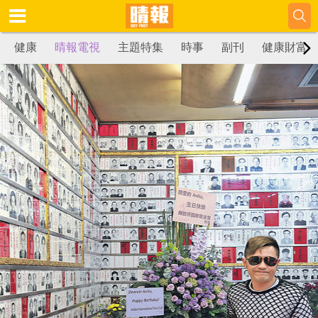
健康
晴報電視
主題特集
時事
副刊
健康財富