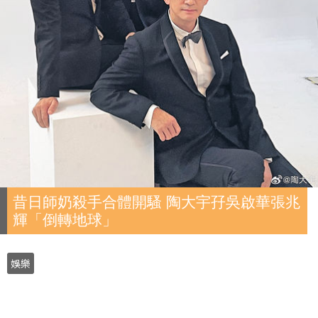
昔日師奶殺手合體開騷 陶大宇孖吳啟華張兆
輝「倒轉地球」
娛樂