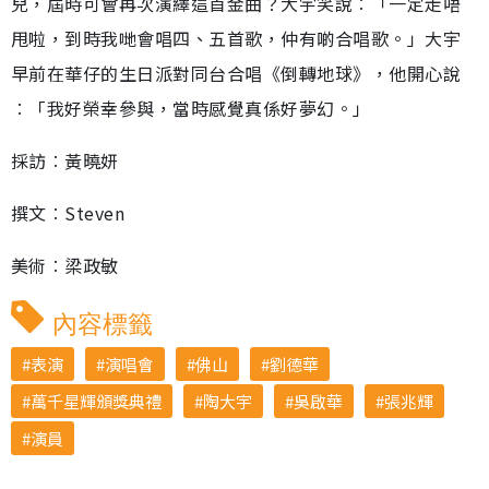
兒，屆時可會再次演繹這首金曲？大宇笑說︰「一定走唔
甩啦，到時我哋會唱四、五首歌，仲有啲合唱歌。」大宇
早前在華仔的生日派對同台合唱《倒轉地球》，他開心說
︰「我好榮幸參與，當時感覺真係好夢幻。」
採訪︰黃曉妍
撰文︰Steven
美術︰梁政敏
內容標籤
表演
演唱會
佛山
劉德華
萬千星輝頒獎典禮
陶大宇
吳啟華
張兆輝
演員