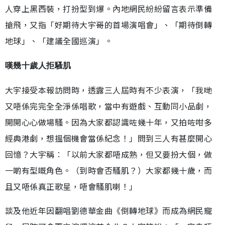
人穿上黑西裝，打扮型到爆。內地網民紛紛留言表示準備
搶飛，又指「好期待大宇哥的首場演唱會」、「期待倒轉
地球」、「建議全國巡演」。
嘆幾十歲人拒騷肌
大宇接受本報訪問時，透露三人屆時有不少表演，「我哋
又唔係完完全全淨係唱歌，當中有遊戲、互動同小品劇，
開開心心做場騷。因為大家都認識咗幾十年，又拍咗咁多
經典港劇，想搵個機會當係紀念！」問到三人有甚麼開心
回憶？大宇稱︰「以前大家都唔成熟，但又要扮大個，做
一啲有型嘅角色。（到時會否騷肌？）大家都幾十歲，而
且又唔係真正歌星，唔會騷肌喇！」
談及他近年因翻唱劉德華金曲《倒轉地球》而成為網民寵