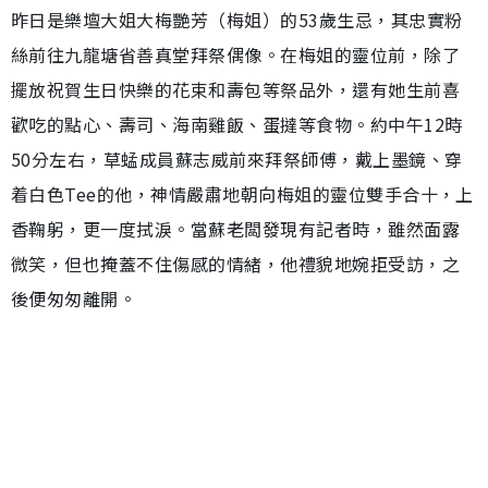
昨日是樂壇大姐大梅艷芳（梅姐）的53歲生忌，其忠實粉
絲前往九龍塘省善真堂拜祭偶像。在梅姐的靈位前，除了
擺放祝賀生日快樂的花束和壽包等祭品外，還有她生前喜
歡吃的點心、壽司、海南雞飯、蛋撻等食物。約中午12時
50分左右，草蜢成員蘇志威前來拜祭師傅，戴上墨鏡、穿
着白色Tee的他，神情嚴肅地朝向梅姐的靈位雙手合十，上
香鞠躬，更一度拭淚。當蘇老闆發現有記者時，雖然面露
微笑，但也掩蓋不住傷感的情緒，他禮貌地婉拒受訪，之
後便匆匆離開。