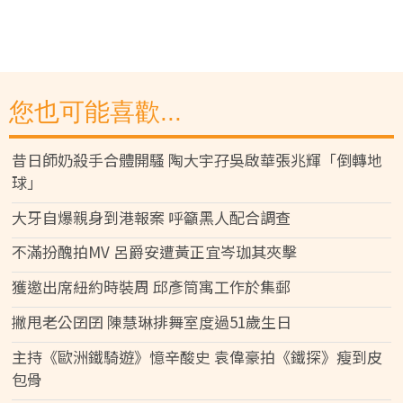
您也可能喜歡...
昔日師奶殺手合體開騷 陶大宇孖吳啟華張兆輝「倒轉地
球」
大牙自爆親身到港報案 呼籲黑人配合調查
不滿扮醜拍MV 呂爵安遭黃正宜岑珈其夾擊
獲邀出席紐約時裝周 邱彥筒寓工作於集郵
撇甩老公囝囝 陳慧琳排舞室度過51歲生日
主持《歐洲鐵騎遊》憶辛酸史 袁偉豪拍《鐵探》瘦到皮
包骨