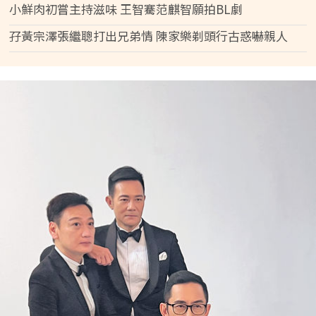
小鮮肉初嘗主持滋味 王智騫范麒智願拍BL劇
孖黃宗澤張繼聰打出兄弟情 陳家樂剃頭行古惑嚇親人