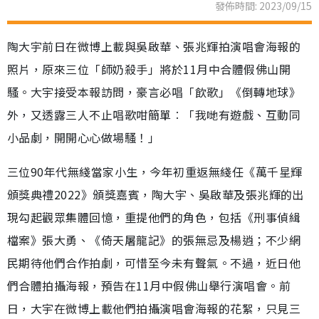
發佈時間: 2023/09/15
陶大宇前日在微博上載與吳啟華、張兆輝拍演唱會海報的
照片，原來三位「師奶殺手」將於11月中合體假佛山開
騷。大宇接受本報訪問，豪言必唱「飲歌」《倒轉地球》
外，又透露三人不止唱歌咁簡單︰「我哋有遊戲、互動同
小品劇，開開心心做場騷！」
三位90年代無綫當家小生，今年初重返無綫任《萬千星輝
頒獎典禮2022》頒獎嘉賓，陶大宇、吳啟華及張兆輝的出
現勾起觀眾集體回憶，重提他們的角色，包括《刑事偵緝
檔案》張大勇、《倚天屠龍記》的張無忌及楊逍；不少網
民期待他們合作拍劇，可惜至今未有聲氣。不過，近日他
們合體拍攝海報，預告在11月中假佛山舉行演唱會。前
日，大宇在微博上載他們拍攝演唱會海報的花絮，只見三