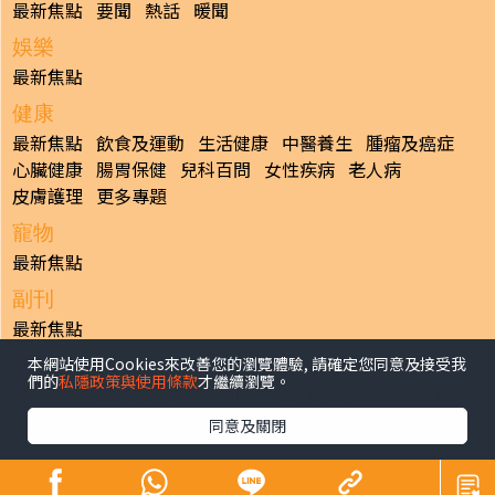
最新焦點
要聞
熱話
暖聞
娛樂
最新焦點
健康
最新焦點
飲食及運動
生活健康
中醫養生
腫瘤及癌症
心臟健康
腸胃保健
兒科百問
女性疾病
老人病
皮膚護理
更多專題
寵物
最新焦點
副刊
最新焦點
本網站使用Cookies來改善您的瀏覽體驗, 請確定您同意及接受我
日報
們的
私隱政策與使用條款
才繼續瀏覽。
揭頁版
港聞
財經/地產
中國/國際
娛樂
Healthy Life
生活副刊
親子/教育
體育
專題/人物
昔日晴報
同意及關閉
香港經濟日報版權所有©2026