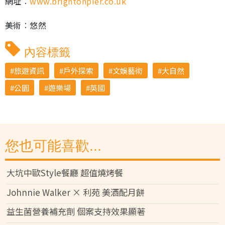
網址︰
www.brightonpier.co.uk
美術︰悠然
內容標籤
旅遊資訊
戶外探索
文娛藝術
大自然
公園
遊樂場
英國
您也可能喜歡...
大坑中歐Style餐廳 超值燒烤餐
Johnnie Walker × 利苑 美酒配月餅
益生菌營養補充劑 個案支持效果顯著