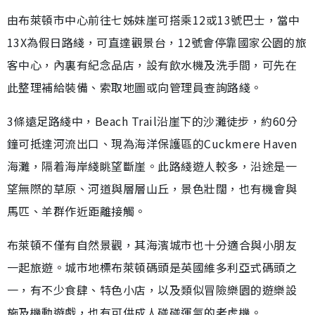
由布萊頓市中心前往七姊妹崖可搭乘12或13號巴士，當中
13X為假日路綫，可直達觀景台，12號會停靠國家公園的旅
客中心，內裏有紀念品店，設有飲水機及洗手間，可先在
此整理補給裝備、索取地圖或向管理員查詢路綫。
3條遠足路綫中，Beach Trail沿崖下的沙灘徒步，約60分
鐘可抵達河流出口、現為海洋保護區的Cuckmere Haven
海灘，隔着海岸綫眺望斷崖。此路綫遊人較多，沿途是一
望無際的草原、河道與層層山丘，景色壯闊，也有機會與
馬匹、羊群作近距離接觸。
布萊頓不僅有自然景觀，其海濱城市也十分適合與小朋友
一起旅遊。城市地標布萊頓碼頭是英國維多利亞式碼頭之
一，有不少食肆、特色小店，以及類似冒險樂園的遊樂設
施及機動遊戲，也有可供成人碰碰運氣的老虎機。