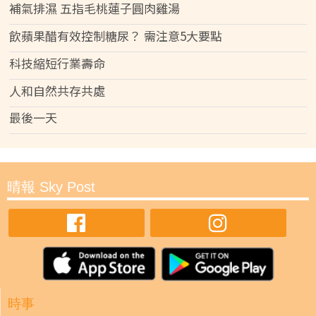
補氣排濕 五指毛桃蓮子圓肉雞湯
飲蘋果醋有效控制糖尿？ 需注意5大要點
科技縮短行業壽命
人和自然共存共處
最後一天
晴報 Sky Post
時事