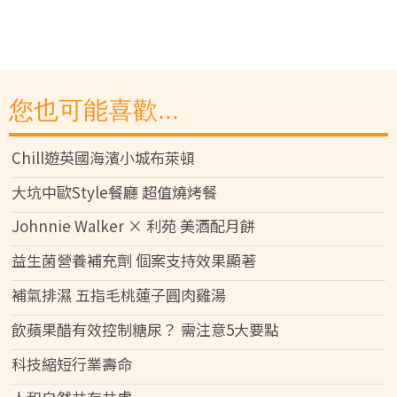
您也可能喜歡...
Chill遊英國海濱小城布萊頓
大坑中歐Style餐廳 超值燒烤餐
Johnnie Walker × 利苑 美酒配月餅
益生菌營養補充劑 個案支持效果顯著
補氣排濕 五指毛桃蓮子圓肉雞湯
飲蘋果醋有效控制糖尿？ 需注意5大要點
科技縮短行業壽命