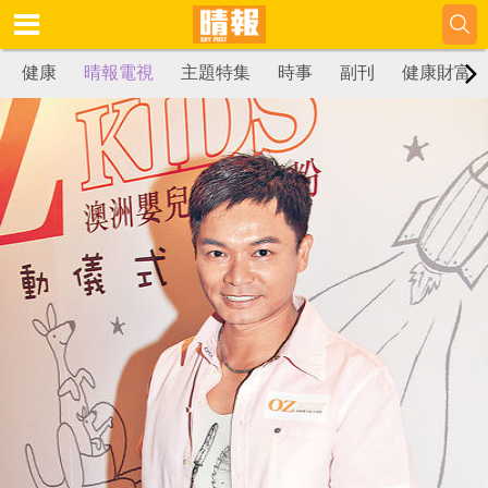
健康
晴報電視
主題特集
時事
副刊
健康財富