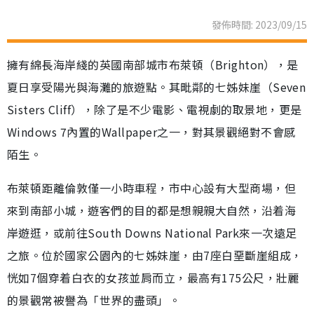
發佈時間: 2023/09/15
擁有綿長海岸綫的英國南部城市布萊頓（Brighton），是
夏日享受陽光與海灘的旅遊點。其毗鄰的七姊妹崖（Seven
Sisters Cliff），除了是不少電影、電視劇的取景地，更是
Windows 7內置的Wallpaper之一，對其景觀絕對不會感
陌生。
布萊頓距離倫敦僅一小時車程，市中心設有大型商場，但
來到南部小城，遊客們的目的都是想親親大自然，沿着海
岸遊逛，或前往South Downs National Park來一次遠足
之旅。位於國家公園內的七姊妹崖，由7座白堊斷崖組成，
恍如7個穿着白衣的女孩並肩而立，最高有175公尺，壯麗
的景觀常被譽為「世界的盡頭」。