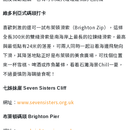
維多利亞式碼頭打卡
喜歡刺激的還可一試布萊頓滑索（Brighton Zip），這條
全長300米的雙綫滑索是南海岸上最長的拉鍊綫滑索，最高
與最低點有24米的落差，可兩人同時一起沿着海邊飛馳向
下滑，其降落地點正好是布萊頓的美食廣場，可找個位置
來一杯雪榚、啤酒或炸魚薯條，看着石灘海景Chill一夏，
不過要慎防海鷗搶食呢！
七姊妹崖 Seven Sisters Cliff
網址︰
www.sevensisters.org.uk
布萊頓碼頭 Brighton Pier