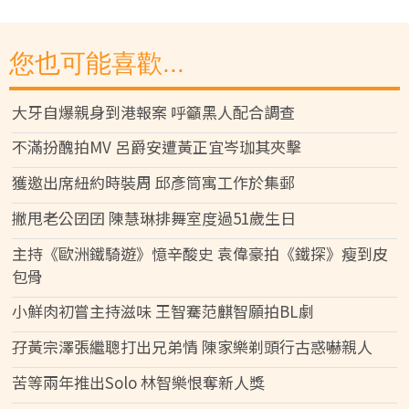
您也可能喜歡...
大牙自爆親身到港報案 呼籲黑人配合調查
不滿扮醜拍MV 呂爵安遭黃正宜岑珈其夾擊
獲邀出席紐約時裝周 邱彥筒寓工作於集郵
撇甩老公囝囝 陳慧琳排舞室度過51歲生日
主持《歐洲鐵騎遊》憶辛酸史 袁偉豪拍《鐵探》瘦到皮
包骨
小鮮肉初嘗主持滋味 王智騫范麒智願拍BL劇
孖黃宗澤張繼聰打出兄弟情 陳家樂剃頭行古惑嚇親人
苦等兩年推出Solo 林智樂恨奪新人獎