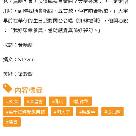
兒，屆時可會再次演繹這首金曲？大宇笑說︰「一定走唔
甩啦，到時我哋會唱四、五首歌，仲有啲合唱歌。」大宇
早前在華仔的生日派對同台合唱《倒轉地球》，他開心說
︰「我好榮幸參與，當時感覺真係好夢幻。」
採訪︰黃曉妍
撰文︰Steven
美術︰梁政敏
內容標籤
表演
演唱會
佛山
劉德華
萬千星輝頒獎典禮
陶大宇
吳啟華
張兆輝
演員