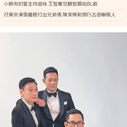
小鮮肉初嘗主持滋味 王智騫范麒智願拍BL劇
孖黃宗澤張繼聰打出兄弟情 陳家樂剃頭行古惑嚇親人