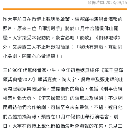
發佈時間: 2023/09/15
陶大宇前日在微博上載與吳啟華、張兆輝拍演唱會海報的
照片，原來三位「師奶殺手」將於11月中合體假佛山開
騷。大宇接受本報訪問，豪言必唱「飲歌」《倒轉地球》
外，又透露三人不止唱歌咁簡單︰「我哋有遊戲、互動同
小品劇，開開心心做場騷！」
三位90年代無綫當家小生，今年初重返無綫任《萬千星輝
頒獎典禮2022》頒獎嘉賓，陶大宇、吳啟華及張兆輝的出
現勾起觀眾集體回憶，重提他們的角色，包括《刑事偵緝
檔案》張大勇、《倚天屠龍記》的張無忌及楊逍；不少網
民期待他們合作拍劇，可惜至今未有聲氣。不過，近日他
們合體拍攝海報，預告在11月中假佛山舉行演唱會。前
日，大宇在微博上載他們拍攝演唱會海報的花絮，只見三