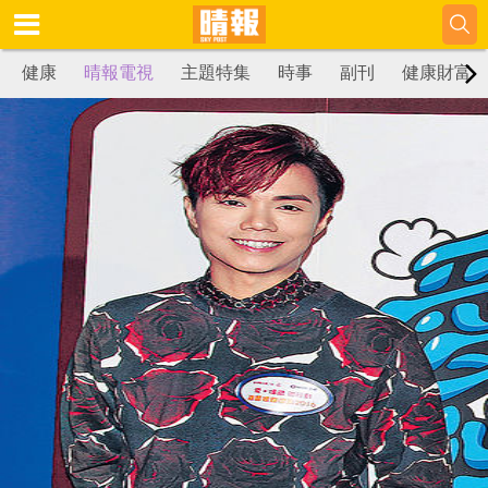
健康
晴報電視
主題特集
時事
副刊
健康財富