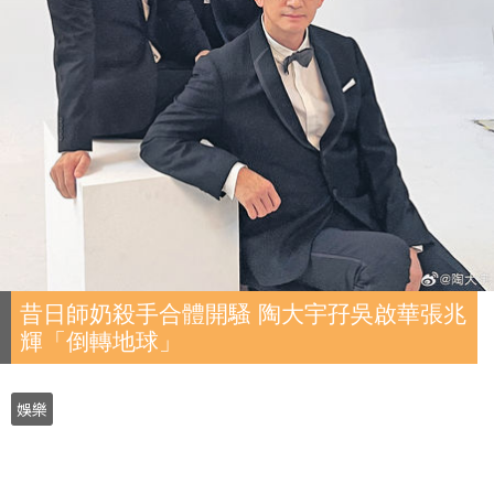
昔日師奶殺手合體開騷 陶大宇孖吳啟華張兆
輝「倒轉地球」
娛樂