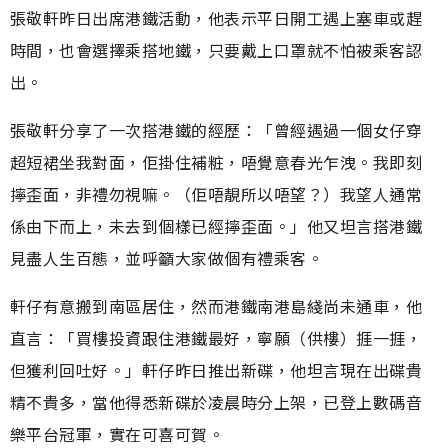
張敬軒昨日出席港鐵活動，他表示平日開工遇上塞車或趕
時間，也會選擇乘搭地鐵，只要戴上口罩就不怕被乘客認
出。
張敬軒分享了一次搭港鐵的經歷：「曾經遇過一個女仔穿
超短裙坐我對面，佢掛住補粧，唔覺意春光乍洩。我即刻
擰歪面，非禮勿視嘛。（佢唔靚所以唔望？）我望人通常
係由下而上，未去到個樣已經擰歪面。」他又坦言搭港鐵
見盡人生百態，並呼籲大家做個有禮乘客。
軒仔有意搬到南區居住，然而港鐵南港島綫尚未通車，他
直言：「買樓投資跟住港鐵最好，寧願（供樓）捱一捱，
但獲利回吐好。」軒仔昨日推出新碟，他坦言現在出碟貴
精不貴多，當他得悉新碟於凌晨時分上架，已登上數碼音
樂平台冠軍，實在可喜可賀。