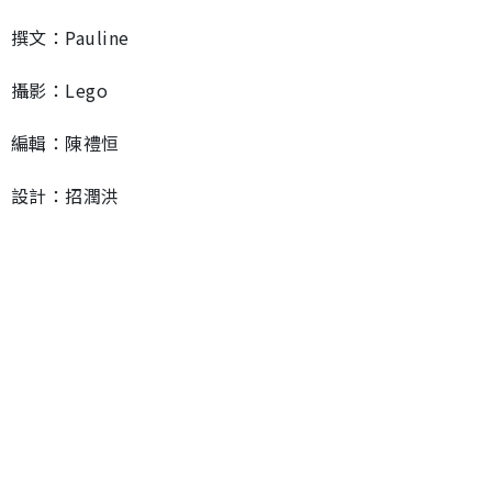
撰文：Pauline
攝影：Lego
編輯：陳禮恒
設計：招潤洪