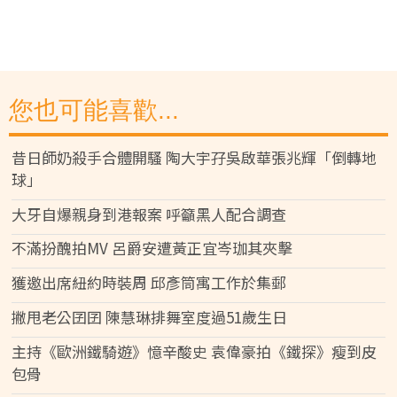
您也可能喜歡...
昔日師奶殺手合體開騷 陶大宇孖吳啟華張兆輝「倒轉地
球」
大牙自爆親身到港報案 呼籲黑人配合調查
不滿扮醜拍MV 呂爵安遭黃正宜岑珈其夾擊
獲邀出席紐約時裝周 邱彥筒寓工作於集郵
撇甩老公囝囝 陳慧琳排舞室度過51歲生日
主持《歐洲鐵騎遊》憶辛酸史 袁偉豪拍《鐵探》瘦到皮
包骨