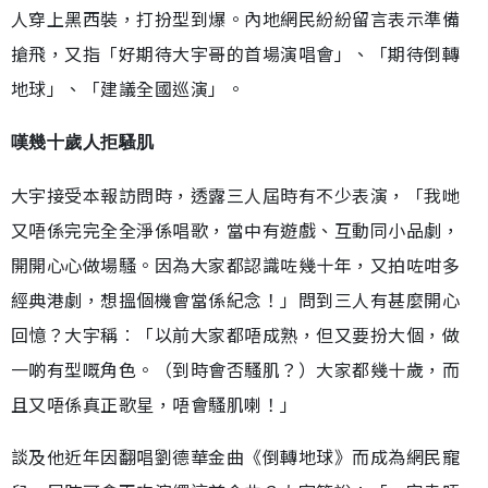
人穿上黑西裝，打扮型到爆。內地網民紛紛留言表示準備
搶飛，又指「好期待大宇哥的首場演唱會」、「期待倒轉
地球」、「建議全國巡演」。
嘆幾十歲人拒騷肌
大宇接受本報訪問時，透露三人屆時有不少表演，「我哋
又唔係完完全全淨係唱歌，當中有遊戲、互動同小品劇，
開開心心做場騷。因為大家都認識咗幾十年，又拍咗咁多
經典港劇，想搵個機會當係紀念！」問到三人有甚麼開心
回憶？大宇稱︰「以前大家都唔成熟，但又要扮大個，做
一啲有型嘅角色。（到時會否騷肌？）大家都幾十歲，而
且又唔係真正歌星，唔會騷肌喇！」
談及他近年因翻唱劉德華金曲《倒轉地球》而成為網民寵