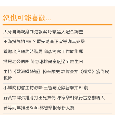
您也可能喜歡...
大牙自爆親身到港報案 呼籲黑人配合調查
不滿扮醜拍MV 呂爵安遭黃正宜岑珈其夾擊
獲邀出席紐約時裝周 邱彥筒寓工作於集郵
撇甩老公囝囝 陳慧琳排舞室度過51歲生日
主持《歐洲鐵騎遊》憶辛酸史 袁偉豪拍《鐵探》瘦到皮
包骨
小鮮肉初嘗主持滋味 王智騫范麒智願拍BL劇
孖黃宗澤張繼聰打出兄弟情 陳家樂剃頭行古惑嚇親人
苦等兩年推出Solo 林智樂恨奪新人獎