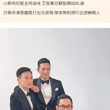
小鮮肉初嘗主持滋味 王智騫范麒智願拍BL劇
孖黃宗澤張繼聰打出兄弟情 陳家樂剃頭行古惑嚇親人