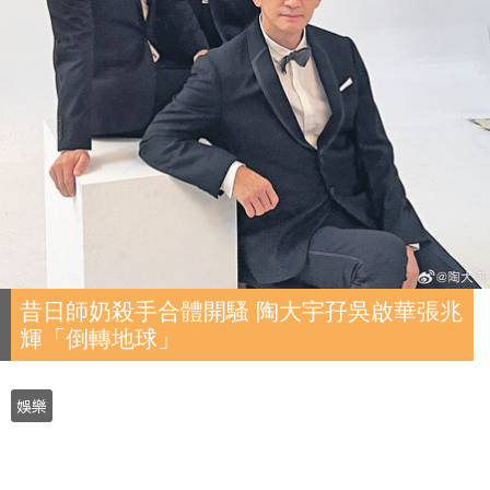
昔日師奶殺手合體開騷 陶大宇孖吳啟華張兆
輝「倒轉地球」
娛樂