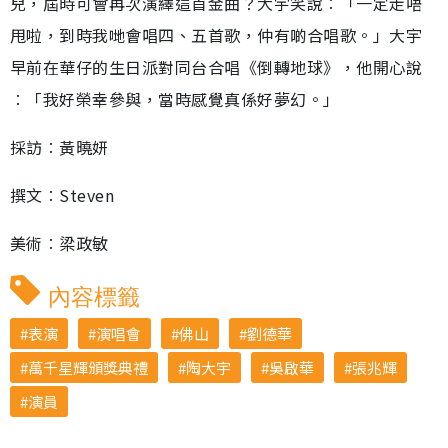
兒，屆時可會再次演繹這首金曲？大宇笑說︰「一定走唔
甩啦，到時我哋會唱四、五首歌，仲有啲合唱歌。」大宇
早前在華仔的生日派對同台合唱《倒轉地球》，他開心說
︰「我好榮幸參與，當時感覺真係好夢幻。」
採訪︰黃曉妍
撰文︰Steven
美術︰梁政敏
內容標籤
表演
演唱會
佛山
劉德華
萬千星輝頒獎典禮
陶大宇
吳啟華
張兆輝
演員