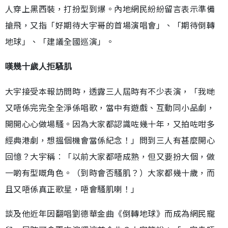
人穿上黑西裝，打扮型到爆。內地網民紛紛留言表示準備
搶飛，又指「好期待大宇哥的首場演唱會」、「期待倒轉
地球」、「建議全國巡演」。
嘆幾十歲人拒騷肌
大宇接受本報訪問時，透露三人屆時有不少表演，「我哋
又唔係完完全全淨係唱歌，當中有遊戲、互動同小品劇，
開開心心做場騷。因為大家都認識咗幾十年，又拍咗咁多
經典港劇，想搵個機會當係紀念！」問到三人有甚麼開心
回憶？大宇稱︰「以前大家都唔成熟，但又要扮大個，做
一啲有型嘅角色。（到時會否騷肌？）大家都幾十歲，而
且又唔係真正歌星，唔會騷肌喇！」
談及他近年因翻唱劉德華金曲《倒轉地球》而成為網民寵