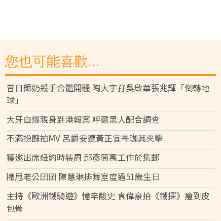
您也可能喜歡...
昔日師奶殺手合體開騷 陶大宇孖吳啟華張兆輝「倒轉地
球」
大牙自爆親身到港報案 呼籲黑人配合調查
不滿扮醜拍MV 呂爵安遭黃正宜岑珈其夾擊
獲邀出席紐約時裝周 邱彥筒寓工作於集郵
撇甩老公囝囝 陳慧琳排舞室度過51歲生日
主持《歐洲鐵騎遊》憶辛酸史 袁偉豪拍《鐵探》瘦到皮
包骨