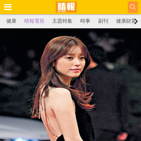
健康
晴報電視
主題特集
時事
副刊
健康財富