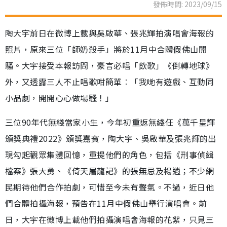
發佈時間: 2023/09/15
陶大宇前日在微博上載與吳啟華、張兆輝拍演唱會海報的
照片，原來三位「師奶殺手」將於11月中合體假佛山開
騷。大宇接受本報訪問，豪言必唱「飲歌」《倒轉地球》
外，又透露三人不止唱歌咁簡單︰「我哋有遊戲、互動同
小品劇，開開心心做場騷！」
三位90年代無綫當家小生，今年初重返無綫任《萬千星輝
頒獎典禮2022》頒獎嘉賓，陶大宇、吳啟華及張兆輝的出
現勾起觀眾集體回憶，重提他們的角色，包括《刑事偵緝
檔案》張大勇、《倚天屠龍記》的張無忌及楊逍；不少網
民期待他們合作拍劇，可惜至今未有聲氣。不過，近日他
們合體拍攝海報，預告在11月中假佛山舉行演唱會。前
日，大宇在微博上載他們拍攝演唱會海報的花絮，只見三