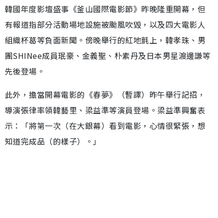
韓國年度影壇盛事《釜山國際電影節》昨晚隆重開幕，但
有報道指部分活動場地設施被颱風吹毀，以及四大電影人
組織杯葛等負面新聞。傍晚舉行的紅地氈上，韓孝珠、男
團SHINee成員珉豪、金義聖、朴素丹及日本男星渡邊謙等
先後登場。
此外，擔當開幕電影的《春夢》（暫譯）昨午舉行記招，
導演張律率領韓藝里、梁益準等演員登場。梁益準興奮表
示：「將第一次（在大銀幕）看到電影，心情很緊張，想
知道完成品（的樣子）。」