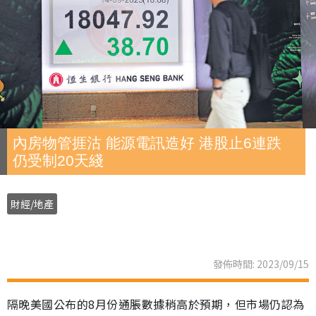
內房物管捱沽 能源電訊造好 港股止6連跌
仍受制20天綫
財經/地產
發佈時間: 2023/09/15
隔晚美國公布的8月份通脹數據稍高於預期，但市場仍認為