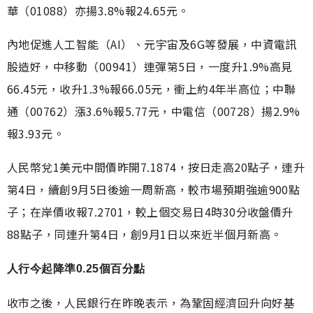
華（01088）亦揚3.8%報24.65元。
內地促進人工智能（AI）、元宇宙及6G等發展，中資電訊
股造好，中移動（00941）連彈第5日，一度升1.9%高見
66.45元，收升1.3%報66.05元，衝上約4年半高位；中聯
通（00762）漲3.6%報5.77元，中電信（00728）揚2.9%
報3.93元。
人民幣兌1美元中間價昨開7.1874，按日走高20點子，連升
第4日，續創9月5日後逾一周新高，較市場預期強逾900點
子；在岸價收報7.2701，較上個交易日4時30分收盤價升
88點子，同連升第4日，創9月1日以來近半個月新高。
人行今起降準0.25個百分點
收市之後，人民銀行在昨晚表示，為鞏固經濟回升向好基