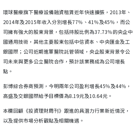
環球醫療旗下醫療設備融資租賃近年快速擴張，2013年、
2014年及2015年收入分別增長77％、41％及45％，而公
司擁有強大的股東背景，包括持股比例為37.73％的央企中
國通用技術，其他主要股東包括中信資本、中央匯金及工
銀國際；公司近期進軍醫院託管領域，央企股東背景令公
司未來與更多公立醫院合作，預計該業務成為公司增長
點。
彭博綜合券商預測，今明兩年公司盈利增長45％及44％，
高盛及交銀國際給予目標價為8.19元及10.64元。
本欄回顧《投資理財周刊》跟進的具潛力行業新近情況，
以及提供市場分析觀點及相關機遇。