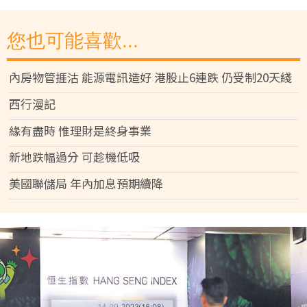
您也可能喜歡...
內房物管捱沽 能源電訊造好 港股止6連跌 仍受制20天綫
西行漫記
緣有盡時 惟理財是終身事業
新地跌幅過分 可趁機低吸
美國聯儲局 年內加息預期續降