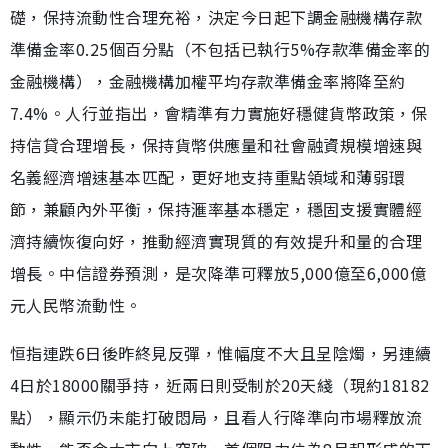
礎，保持流動性合理充裕，決定今日起下調金融機構存款
準備金率0.25個百分點（不包括已執行5%存款準備金率的
金融機構），金融機構加權平均存款準備金率將降至約
7.4%。人行並指出，會精準有力實施好穩健貨幣政策，保
持信貸合理增長，保持貨幣供應量和社會融資規模增速與
名義經濟增速基本匹配，更好地支持重點領域和薄弱環
節，兼顧內外平衡，保持滙率基本穩定，穩固支援實體經
濟持續恢復向好，推動經濟實現質的有效提升和量的合理
增長。中信證券預測，是次降準可釋放5,000億至6,000億
元人民幣流動性。
恒指連跌6日後昨終見反彈，惟幅度不大且呈陰燭，另連續
4日於18000關爭持，近兩日則受制於20天綫（現約18182
點），顯示仍未能打破悶局，且看人行降準向市場釋放流