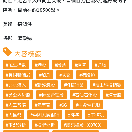
動性，能否令大市向上突破，首個阻力位為8月起形成的下
降軌，目前在約18500點。
美術︰招潤洪
攝影︰湯致遠
內容標籤
恒生指數
港股
股票
經濟
通脹
美國聯儲局
加息
成交
港股通
北水流入
新經濟股
科技行業
恒生科技指數
民企內房股
物業管理股
石油石化股
煤炭股
人工智能
元宇宙
6G
中資電訊股
人民幣
中國人民銀行
降準
下降軌
市況分析
技術分析
騰訊控股（00700）