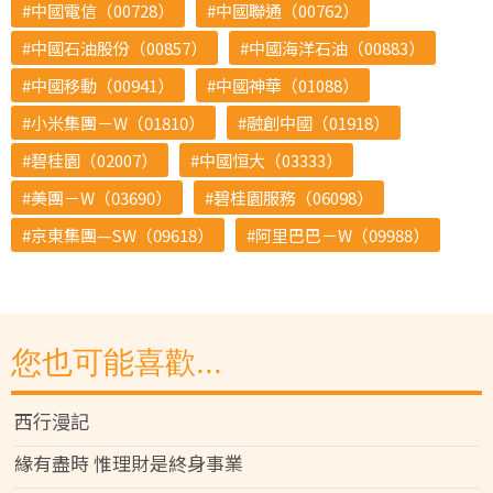
中國電信（00728）
中國聯通（00762）
中國石油股份（00857）
中國海洋石油（00883）
中國移動（00941）
中國神華（01088）
小米集團－W（01810）
融創中國（01918）
碧桂園（02007）
中國恒大（03333）
美團－W（03690）
碧桂園服務（06098）
京東集團—SW（09618）
阿里巴巴－W（09988）
您也可能喜歡...
西行漫記
緣有盡時 惟理財是終身事業