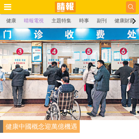
健康
晴報電視
主題特集
時事
副刊
健康財富
健康中國概念迎萬億機遇