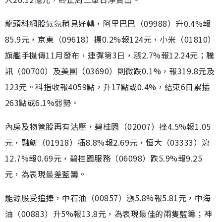
龍頭科網股氣氛稍見好轉，阿里巴巴（09988）升0.4%報
85.9元，京東（09618）揚0.2%報124元，小米（01810）
旗艦手機傳11月發布，連彈第3日，漲2.7%報12.24元；騰
訊（00700）及美團（03690）則微跌0.1%，報319.8元及
123元。科指收報4059點，升17點或0.4%，結束6日累插
263點或6.1%弱勢。
內房及物管股再有沽壓，碧桂園（02007）挫4.5%報1.05
元，融創（01918）插8.8%報2.69元，恒大（03333）瀉
12.7%報0.69元，碧桂園服務（06098）跌5.9%報9.25
元，為表現最差藍籌。
能源股受追捧，中石油（00857）漲5.8%報5.81元，中海
油（00883）升5%報13.8元，為表現最佳的兩隻藍籌；神