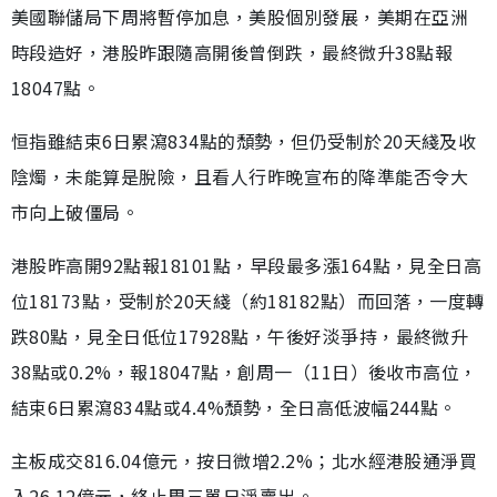
美國聯儲局下周將暫停加息，美股個別發展，美期在亞洲
時段造好，港股昨跟隨高開後曾倒跌，最終微升38點報
18047點。
恒指雖結束6日累瀉834點的頹勢，但仍受制於20天綫及收
陰燭，未能算是脫險，且看人行昨晚宣布的降準能否令大
市向上破僵局。
港股昨高開92點報18101點，早段最多漲164點，見全日高
位18173點，受制於20天綫（約18182點）而回落，一度轉
跌80點，見全日低位17928點，午後好淡爭持，最終微升
38點或0.2%，報18047點，創周一（11日）後收市高位，
結束6日累瀉834點或4.4%頹勢，全日高低波幅244點。
主板成交816.04億元，按日微增2.2%；北水經港股通淨買
入26.12億元，終止周三單日淨賣出。