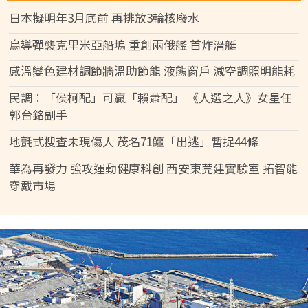
日本擬明年3月底前 再排放3輪核廢水
烏導彈襲克里米亞船塢 重創兩俄艦 首炸潛艇
感溫變色建材調節牆溫助節能 液態窗戶 減空調照明能耗
民調︰「侯柯配」可贏「賴蕭配」 《人選之人》女星任
郭台銘副手
地氈式搜查未現傷人 茂名71鱷「出逃」暫捉44條
華為再發力 強攻運動健康科創 西安東莞建實驗室 拓智能
穿戴市場