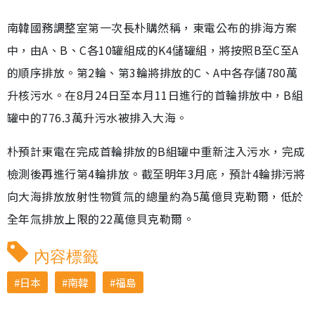
南韓國務調整室第一次長朴購然稱，東電公布的排海方案
中，由A、B、C各10罐組成的K4儲罐組，將按照B至C至A
的順序排放。第2輪、第3輪將排放的C、A中各存儲780萬
升核污水。在8月24日至本月11日進行的首輪排放中，B組
罐中的776.3萬升污水被排入大海。
朴預計東電在完成首輪排放的B組罐中重新注入污水，完成
檢測後再進行第4輪排放。截至明年3月底，預計4輪排污將
向大海排放放射性物質氚的總量約為5萬億貝克勒爾，低於
全年氚排放上限的22萬億貝克勒爾。
內容標籤
日本
南韓
福島