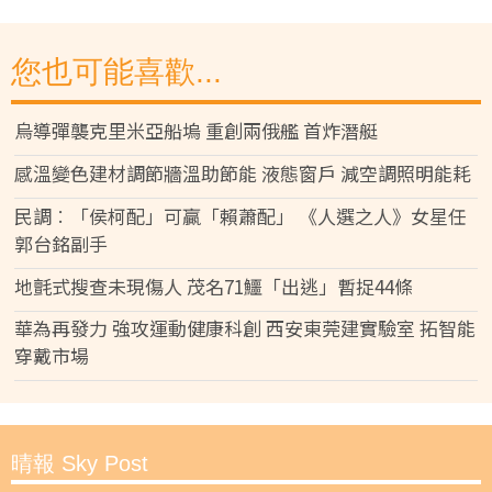
您也可能喜歡...
烏導彈襲克里米亞船塢 重創兩俄艦 首炸潛艇
感溫變色建材調節牆溫助節能 液態窗戶 減空調照明能耗
民調︰「侯柯配」可贏「賴蕭配」 《人選之人》女星任
郭台銘副手
地氈式搜查未現傷人 茂名71鱷「出逃」暫捉44條
華為再發力 強攻運動健康科創 西安東莞建實驗室 拓智能
穿戴市場
晴報 Sky Post