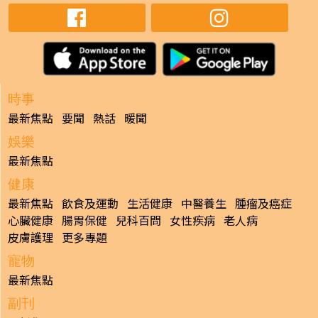
時事
最新焦點
要聞
熱話
暖聞
娛樂
最新焦點
健康
最新焦點
飲食及運動
生活健康
中醫養生
腫瘤及癌症
心臟健康
腸胃保健
兒科百問
女性疾病
老人病
皮膚護理
更多專題
寵物
最新焦點
副刊