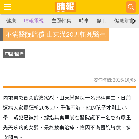
健康
晴報電視
主題特集
時事
副刊
健康財富
不滿醫院賠償 山東漢20刀斬死醫生
中國/國際
發佈時間: 2016/10/05
內地醫患衝突愈演愈烈。山東某醫院一名兒科醫生，日前
遭病人家屬狂斬20多刀，重傷不治，他的孩子才剛上小
學。疑犯已被捕，據指其妻早前在醫院誕下一名患有嚴重
先天疾病的女嬰，最終放棄治療，惟因不滿醫院賠償，多
次鬧事。