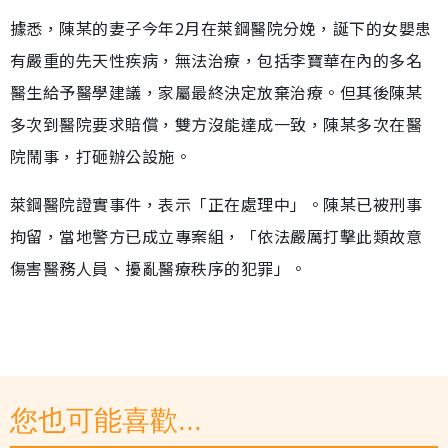
據悉，陳某的妻子今年2月在萊鋼醫院分娩，誕下的女嬰患
有嚴重的先天性疾病，無法治療，包括李寶華在內的多名
醫生給予醫學建議，家屬最終決定放棄治療。但其後陳某
多次到醫院要求賠償，雙方沒能達成一致，陳某多次在醫
院鬧事，打砸辦公設施。
萊鋼醫院證實事件，表示「正在處理中」。陳某已被刑事
拘留，當地警方已成立專案組，「依法嚴厲打擊此類故意
傷害醫務人員、擾亂醫療秩序的犯罪」。
您也可能喜歡...