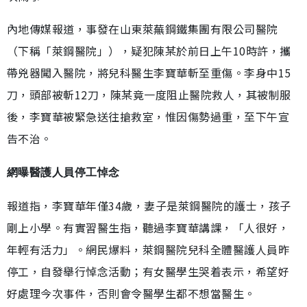
內地傳媒報道，事發在山東萊蕪鋼鐵集團有限公司醫院
（下稱「萊鋼醫院」），疑犯陳某於前日上午10時許，攜
帶兇器闖入醫院，將兒科醫生李寶華斬至重傷。李身中15
刀，頭部被斬12刀，陳某竟一度阻止醫院救人，其被制服
後，李寶華被緊急送往搶救室，惟因傷勢過重，至下午宣
告不治。
網曝醫護人員停工悼念
報道指，李寶華年僅34歲，妻子是萊鋼醫院的護士，孩子
剛上小學。有實習醫生指，聽過李寶華講課，「人很好，
年輕有活力」。網民爆料，萊鋼醫院兒科全體醫護人員昨
停工，自發舉行悼念活動；有女醫學生哭着表示，希望好
好處理今次事件，否則會令醫學生都不想當醫生。