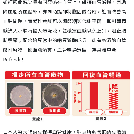
如紅麴能減少壞膽固醇黏在血管上，維持血管通暢，有助
降血脂及血壓外，亦同時能抑制膽固醇合成，進而改善高
血脂問題。而武靴葉酸可以調節糖類代謝平衡，抑制葡萄
糖進入小腸內被人體吸收，並穩定血糖以免上升，阻止脂
肪積聚；配合納豆當中的納豆激酶成分，能有效清除血管
黏附廢物，使血液清爽，血管暢通無阻，為身體重新
Refresh！
日本人每天吃納豆保持血管健康，納豆所蘊含的納豆激酶