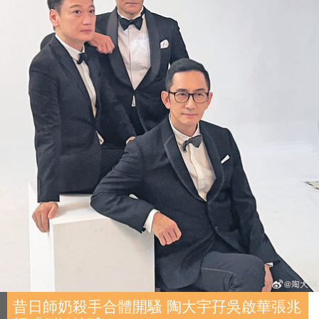
昔日師奶殺手合體開騷 陶大宇孖吳啟華張兆