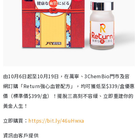
由10月6日起至10月19日，在萬寧、3ChemBio門市及官
網訂購「Return強心血管配方」，均可獲低至$339/盒優惠
價（標準價$399/盒）！擺脫三高刻不容緩、立即重建你的
黃金人生！
立即購買：
https://bit.ly/46uHwxa
資訊由客戶提供