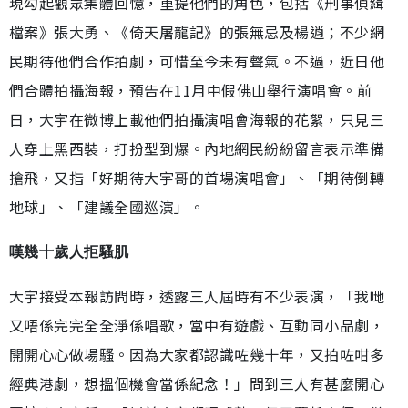
現勾起觀眾集體回憶，重提他們的角色，包括《刑事偵緝
檔案》張大勇、《倚天屠龍記》的張無忌及楊逍；不少網
民期待他們合作拍劇，可惜至今未有聲氣。不過，近日他
們合體拍攝海報，預告在11月中假佛山舉行演唱會。前
日，大宇在微博上載他們拍攝演唱會海報的花絮，只見三
人穿上黑西裝，打扮型到爆。內地網民紛紛留言表示準備
搶飛，又指「好期待大宇哥的首場演唱會」、「期待倒轉
地球」、「建議全國巡演」。
嘆幾十歲人拒騷肌
大宇接受本報訪問時，透露三人屆時有不少表演，「我哋
又唔係完完全全淨係唱歌，當中有遊戲、互動同小品劇，
開開心心做場騷。因為大家都認識咗幾十年，又拍咗咁多
經典港劇，想搵個機會當係紀念！」問到三人有甚麼開心