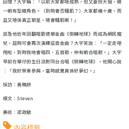
回憶？大宇稱︰「以前大家都唔成熟，但又要扮大個，做
一啲有型嘅角色。（到時會否騷肌？）大家都幾十歲，而
且又唔係真正歌星，唔會騷肌喇！」
談及他近年因翻唱劉德華金曲《倒轉地球》而成為網民寵
兒，屆時可會再次演繹這首金曲？大宇笑說︰「一定走唔
甩啦，到時我哋會唱四、五首歌，仲有啲合唱歌。」大宇
早前在華仔的生日派對同台合唱《倒轉地球》，他開心說
︰「我好榮幸參與，當時感覺真係好夢幻。」
採訪︰黃曉妍
撰文︰Steven
美術︰梁政敏
內容標籤