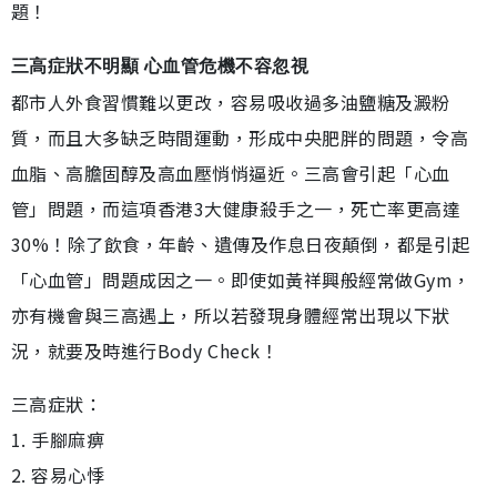
題！
三高症狀不明顯 心血管危機不容忽視
都市人外食習慣難以更改，容易吸收過多油鹽糖及澱粉
質，而且大多缺乏時間運動，形成中央肥胖的問題，令高
血脂、高膽固醇及高血壓悄悄逼近。三高會引起「心血
管」問題，而這項香港3大健康殺手之一，死亡率更高達
30%！除了飲食，年齡、遺傳及作息日夜顛倒，都是引起
「心血管」問題成因之一。即使如黃祥興般經常做Gym，
亦有機會與三高遇上，所以若發現身體經常出現以下狀
況，就要及時進行Body Check！
三高症狀：
1. 手腳麻痹
2. 容易心悸