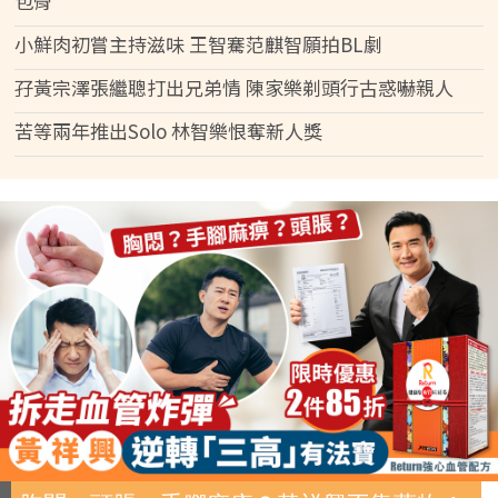
包骨
小鮮肉初嘗主持滋味 王智騫范麒智願拍BL劇
孖黃宗澤張繼聰打出兄弟情 陳家樂剃頭行古惑嚇親人
苦等兩年推出Solo 林智樂恨奪新人獎