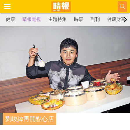
健康
晴報電視
主題特集
時事
副刊
健康財富
劉峻緯再開點心店