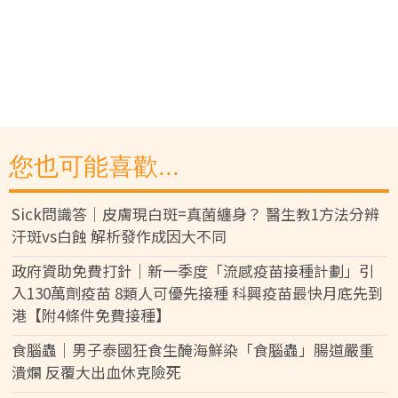
您也可能喜歡...
Sick問識答｜皮膚現白斑=真菌纏身？ 醫生教1方法分辨
汗斑vs白蝕 解析發作成因大不同
政府資助免費打針｜新一季度「流感疫苗接種計劃」引
入130萬劑疫苗 8類人可優先接種 科興疫苗最快月底先到
港【附4條件免費接種】
食腦蟲｜男子泰國狂食生醃海鮮染「食腦蟲」腸道嚴重
潰爛 反覆大出血休克險死