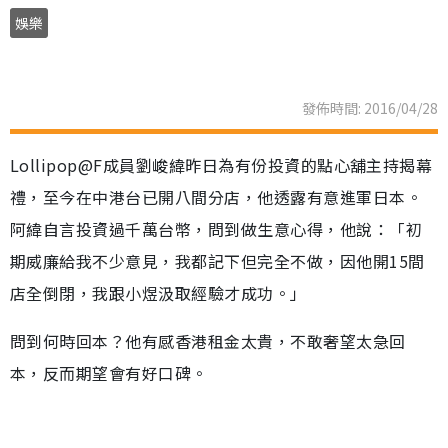
娛樂
發佈時間: 2016/04/28
Lollipop@F成員劉峻緯昨日為有份投資的點心舖主持揭幕
禮，至今在中港台已開八間分店，他透露有意進軍日本。
阿緯自言投資過千萬台幣，問到做生意心得，他說：「初
期威廉給我不少意見，我都記下但完全不做，因他開15間
店全倒閉，我跟小煜汲取經驗才成功。」
問到何時回本？他有感香港租金太貴，不敢奢望太急回
本，反而期望會有好口碑。