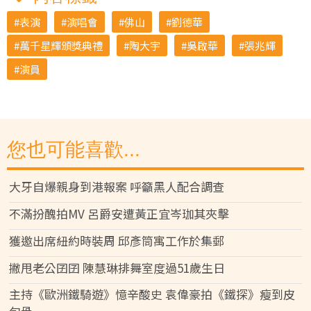
表演
演唱會
佛山
劉德華
萬千星輝頒獎典禮
陶大宇
吳啟華
張兆輝
演員
您也可能喜歡...
大牙自爆親身到港報案 呼籲黑人配合調查
不滿扮醜拍MV 呂爵安遭黃正宜岑珈其夾擊
獲邀出席紐約時裝周 邱彥筒寓工作於集郵
撇甩老公囝囝 陳慧琳排舞室度過51歲生日
主持《歐洲鐵騎遊》憶辛酸史 袁偉豪拍《鐵探》瘦到皮