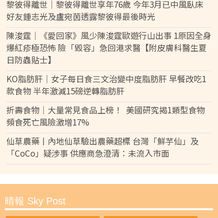
黎彼得離世｜黎彼得離世享年76歲 今年3月已中風臥床
好友鍾志光及盧宛茵透露黎彼得最後時光
陳浚霆｜《愛回家》風少陳浚霆歐遊行山出事 1原因全身
爆紅疹極恐怖 險「毀容」急回港求醫【附皮膚科醫生夏
日防蟲貼士】
KO脂肪肝｜女子每日食三文治變中度脂肪肝 早餐改吃1
款食物 半年激減15磅逆轉脂肪肝
折壽食物｜大量常見食品上榜！ 美國研究揭1類型食物
頻食死亡風險激增17%
仙草農藥丨內地仙草驗出農藥超標 台灣「鮮芋仙」及
「CoCo」疑涉事 供應商急澄清：未流入市面
晴報 Sky Post