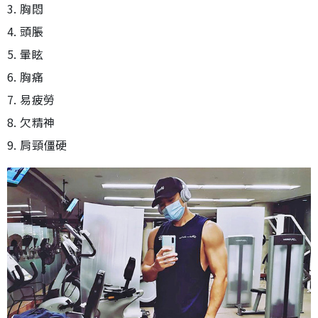
3. 胸悶
4. 頭脹
5. 暈眩
6. 胸痛
7. 易疲勞
8. 欠精神
9. 肩頸僵硬