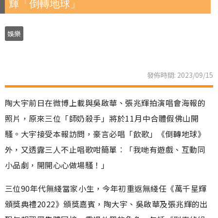
輝「倒轉地球」
娛樂
發佈時間: 2023/09/15
陶大宇前日在微博上載與吳啟華、張兆輝拍演唱會海報的
照片，原來三位「師奶殺手」將於11月中合體假佛山開
騷。大宇接受本報訪問，豪言必唱「飲歌」《倒轉地球》
外，又透露三人不止唱歌咁簡單︰「我哋有遊戲、互動同
小品劇，開開心心做場騷！」
三位90年代無綫當家小生，今年初重返無綫任《萬千星輝
頒獎典禮2022》頒獎嘉賓，陶大宇、吳啟華及張兆輝的出