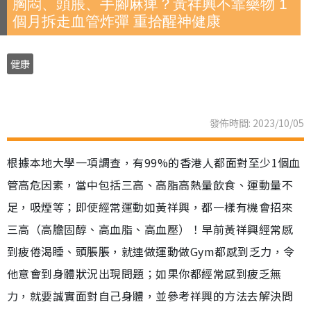
胸悶、頭脹、手腳麻痺？黃祥興不靠藥物 1
個月拆走血管炸彈 重拾醒神健康
健康
發佈時間: 2023/10/05
根據本地大學一項調查，有99%的香港人都面對至少1個血
管高危因素，當中包括三高、高脂高熱量飲食、運動量不
足，吸煙等；即使經常運動如黃祥興，都一樣有機會招來
三高（高膽固醇、高血脂、高血壓）！早前黃祥興經常感
到疲倦渴睡、頭脹脹，就連做運動做Gym都感到乏力，令
他意會到身體狀況出現問題；如果你都經常感到疲乏無
力，就要誠實面對自己身體，並參考祥興的方法去解決問