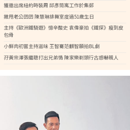
獲邀出席紐約時裝周 邱彥筒寓工作於集郵
撇甩老公囝囝 陳慧琳排舞室度過51歲生日
主持《歐洲鐵騎遊》憶辛酸史 袁偉豪拍《鐵探》瘦到皮
包骨
小鮮肉初嘗主持滋味 王智騫范麒智願拍BL劇
孖黃宗澤張繼聰打出兄弟情 陳家樂剃頭行古惑嚇親人