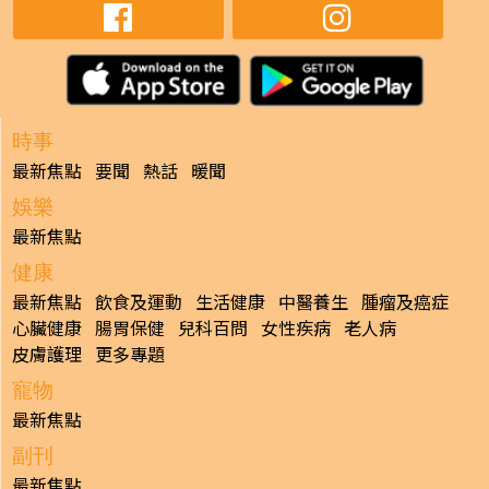
時事
最新焦點
要聞
熱話
暖聞
娛樂
最新焦點
健康
最新焦點
飲食及運動
生活健康
中醫養生
腫瘤及癌症
心臟健康
腸胃保健
兒科百問
女性疾病
老人病
皮膚護理
更多專題
寵物
最新焦點
副刊
最新焦點