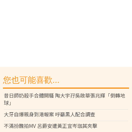
您也可能喜歡...
昔日師奶殺手合體開騷 陶大宇孖吳啟華張兆輝「倒轉地
球」
大牙自爆親身到港報案 呼籲黑人配合調查
不滿扮醜拍MV 呂爵安遭黃正宜岑珈其夾擊