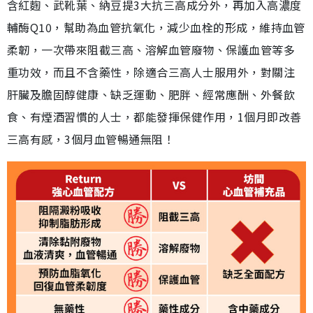
含紅麴、武靴葉、納豆提3大抗三高成分外，再加入高濃度
輔酶Q10，幫助為血管抗氧化，減少血栓的形成，維持血管
柔韌，一次帶來阻截三高、溶解血管廢物、保護血管等多
重功效，而且不含藥性，除適合三高人士服用外，對關注
肝臟及膽固醇健康、缺乏運動、肥胖、經常應酬、外餐飲
食、有煙酒習慣的人士，都能發揮保健作用，1個月即改善
三高有感，3個月血管暢通無阻！