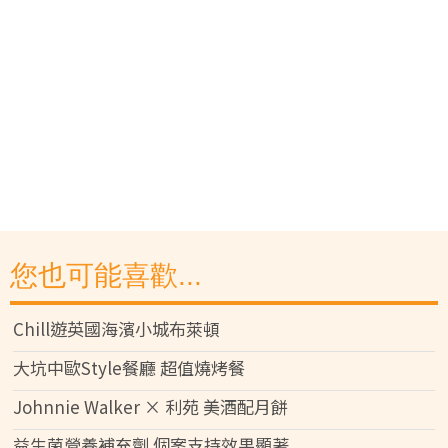
您也可能喜歡...
Chill遊英國海濱小城布萊頓
大坑中歐Style餐廳 超值燒烤餐
Johnnie Walker × 利苑 美酒配月餅
益生菌營養補充劑 個案支持效果顯著