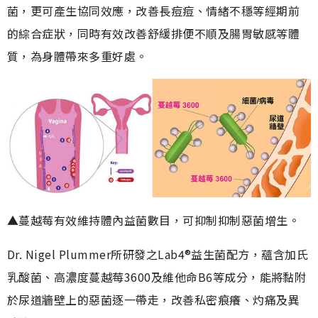
菌，更可產生協同效應，改善長痘痘、情緒不穩等經期前
的綜合症狀，同時有效改善舒緩排便不順及腸胃敏感等體
質，為身體帶來多重好處。
▲蔓越莓有效維持體內益菌數目，可抑制抑制惡菌增生。
Dr. Nigel Plummer所研發之Lab4®益生菌配方，蘊含加氏
乳酸菌、高濃度蔓越莓3600及維他命B6等成分，能將黏附
於尿道牆壁上的惡菌逐一帶走，改善私密痕癢、灼痛及異