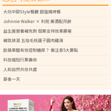
大坑中歐Style餐廳 超值燒烤餐
Johnnie Walker × 利苑 美酒配月餅
益生菌營養補充劑 個案支持效果顯著
補氣排濕 五指毛桃蓮子圓肉雞湯
飲蘋果醋有效控制糖尿？ 需注意5大要點
科技縮短行業壽命
人和自然共存共處
最後一天