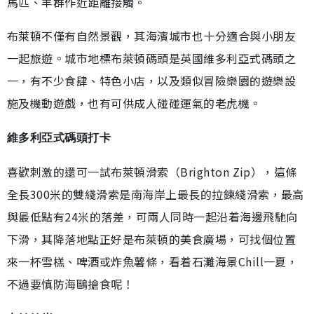
馬匹、羊群作近距離接觸。
布萊頓不僅有自然景觀，其海濱城市也十分適合與小朋友
一起旅遊。城市地標布萊頓碼頭是英國維多利亞式碼頭之
一，有不少食肆、特色小店，以及類似冒險樂園的遊樂設
施及機動遊戲，也有可供成人碰碰運氣的老虎機。
維多利亞式碼頭打卡
喜歡刺激的還可一試布萊頓滑索（Brighton Zip），這條
全長300米的雙綫滑索是南海岸上最長的拉鍊綫滑索，最高
與最低點有24米的落差，可兩人同時一起沿着海邊飛馳向
下滑，其降落地點正好是布萊頓的美食廣場，可找個位置
來一杯雪榚、啤酒或炸魚薯條，看着石灘海景Chill一夏，
不過要慎防海鷗搶食呢！