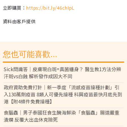
立即購買：
https://bit.ly/46chIpL
資料由客戶提供
您也可能喜歡...
Sick問識答｜皮膚現白斑=真菌纏身？ 醫生教1方法分辨
汗斑vs白蝕 解析發作成因大不同
政府資助免費打針｜新一季度「流感疫苗接種計劃」引
入130萬劑疫苗 8類人可優先接種 科興疫苗最快月底先到
港【附4條件免費接種】
食腦蟲｜男子泰國狂食生醃海鮮染「食腦蟲」腸道嚴重
潰爛 反覆大出血休克險死