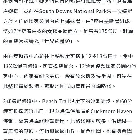
來到南部小城，遊客們的目的都是想親親大自然，沿着海
岸遊逛，或前往South Downs National Park來一次遠足
之旅。位於國家公園內的七姊妹崖，由7座白堊斷崖組成，
恍如7個穿着白衣的女孩並肩而立，最高有175公尺，壯麗
的景觀常被譽為「世界的盡頭」。
由布萊頓市中心前往七姊妹崖可搭乘12或13號巴士，當中
13X為假日路綫，可直達觀景台，12號會停靠國家公園的旅
客中心，內裏有紀念品店，設有飲水機及洗手間，可先在
此整理補給裝備、索取地圖或向管理員查詢路綫。
3條遠足路綫中，Beach Trail沿崖下的沙灘徒步，約60分
鐘可抵達河流出口、現為海洋保護區的Cuckmere Haven
海灘，隔着海岸綫眺望斷崖。此路綫遊人較多，沿途是一
望無際的草原、河道與層層山丘，景色壯闊，也有機會與