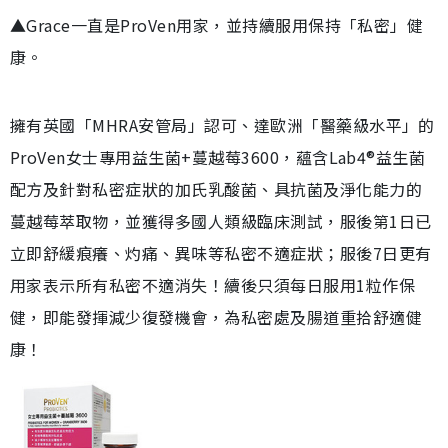
▲Grace一直是ProVen用家，並持續服用保持「私密」健
康。
擁有英國「MHRA安管局」認可、達歐洲「醫藥級水平」的
ProVen女士專用益生菌+蔓越莓3600，蘊含Lab4®益生菌
配方及針對私密症狀的加氏乳酸菌、具抗菌及淨化能力的
蔓越莓萃取物，並獲得多國人類級臨床測試，服後第1日已
立即舒緩痕癢、灼痛、異味等私密不適症狀；服後7日更有
用家表示所有私密不適消失！續後只須每日服用1粒作保
健，即能發揮減少復發機會，為私密處及腸道重拾舒適健
康！