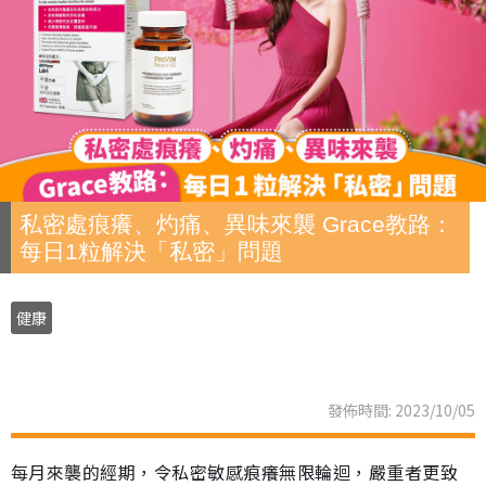
私密處痕癢、灼痛、異味來襲 Grace教路：
每日1粒解決「私密」問題
健康
發佈時間: 2023/10/05
每月來襲的經期，令私密敏感痕癢無限輪迴，嚴重者更致