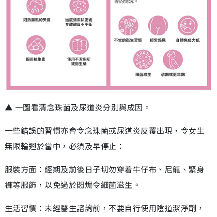
▲ 一圖看清念珠菌及尿道炎分別與成因。
一些錯誤的習慣亦會令念珠菌或尿道炎反覆出現，令女生
無限輪迴於當中，必須及早停止：
服裝方面：經期及前後日子切勿穿着牛仔布、尼龍、緊身
褲等服飾，以免過於悶焗令細菌滋生。
生活習慣：未經醫生諮詢前，不要自行使用陰道潔淨劑，