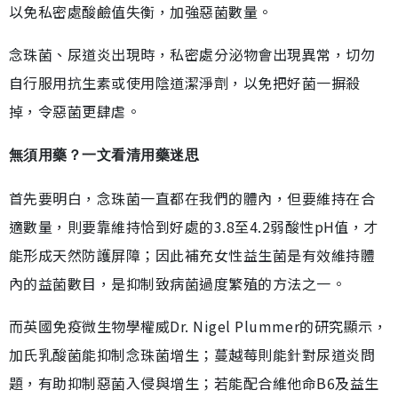
以免私密處酸鹼值失衡，加強惡菌數量。
念珠菌、尿道炎出現時，私密處分泌物會出現異常，切勿
自行服用抗生素或使用陰道潔淨劑，以免把好菌一摒殺
掉，令惡菌更肆虐。
無須用藥？一文看清用藥迷思
首先要明白，念珠菌一直都在我們的體內，但要維持在合
適數量，則要靠維持恰到好處的3.8至4.2弱酸性pH值，才
能形成天然防護屏障；因此補充女性益生菌是有效維持體
內的益菌數目，是抑制致病菌過度繁殖的方法之一。
而英國免疫微生物學權威Dr. Nigel Plummer的研究顯示，
加氏乳酸菌能抑制念珠菌增生；蔓越莓則能針對尿道炎問
題，有助抑制惡菌入侵與增生；若能配合維他命B6及益生