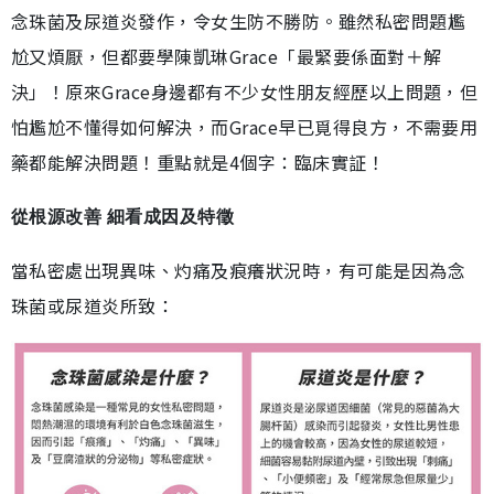
念珠菌及尿道炎發作，令女生防不勝防。雖然私密問題尷
尬又煩厭，但都要學陳凱琳Grace「最緊要係面對＋解
決」！原來Grace身邊都有不少女性朋友經歷以上問題，但
怕尷尬不懂得如何解決，而Grace早已覓得良方，不需要用
藥都能解決問題！重點就是4個字：臨床實証！
從根源改善 細看成因及特徵
當私密處出現異味、灼痛及痕癢狀況時，有可能是因為念
珠菌或尿道炎所致：