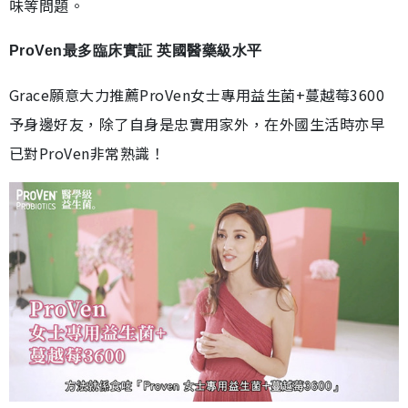
味等問題。
ProVen最多臨床實証 英國醫藥級水平
Grace願意大力推薦ProVen女士專用益生菌+蔓越莓3600
予身邊好友，除了自身是忠實用家外，在外國生活時亦早
已對ProVen非常熟識！