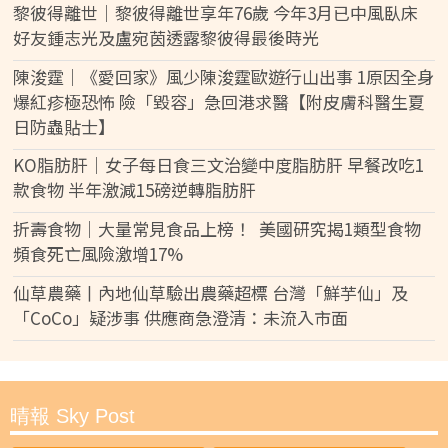
黎彼得離世｜黎彼得離世享年76歲 今年3月已中風臥床
好友鍾志光及盧宛茵透露黎彼得最後時光
陳浚霆｜《愛回家》風少陳浚霆歐遊行山出事 1原因全身
爆紅疹極恐怖 險「毀容」急回港求醫【附皮膚科醫生夏
日防蟲貼士】
KO脂肪肝｜女子每日食三文治變中度脂肪肝 早餐改吃1
款食物 半年激減15磅逆轉脂肪肝
折壽食物｜大量常見食品上榜！ 美國研究揭1類型食物
頻食死亡風險激增17%
仙草農藥丨內地仙草驗出農藥超標 台灣「鮮芋仙」及
「CoCo」疑涉事 供應商急澄清：未流入市面
晴報 Sky Post