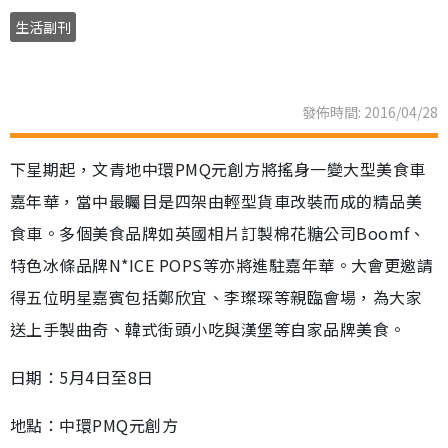
生活副刊
發佈時間: 2016/04/28
下星期起，文青地中環PMQ元創方將搖身一變大型美食車
嘉年華，當中最矚目是四架由輕型貨車改裝而成的精品美
食車。多個美食品牌如英國相片訂製棉花糖公司Boomf、
特色冰條品牌N*ICE POPS等亦將進駐嘉年華。大會更邀請
得五位明星嘉賓包括鄭欣宜、李璨琛等親臨會場，為大家
送上手製曲奇、韓式街頭小吃與漢堡等自家品牌美食。
日期：5月4日至8日
地點：中環PMQ元創方