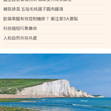
補氣排濕 五指毛桃蓮子圓肉雞湯
飲蘋果醋有效控制糖尿？ 需注意5大要點
科技縮短行業壽命
人和自然共存共處